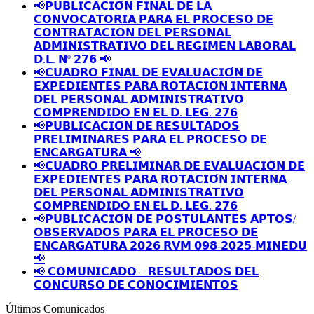
📢𝗣𝗨𝗕𝗟𝗜𝗖𝗔𝗖𝗜𝗢́𝗡 𝗙𝗜𝗡𝗔𝗟 𝗗𝗘 𝗟𝗔
𝗖𝗢𝗡𝗩𝗢𝗖𝗔𝗧𝗢𝗥𝗜𝗔 𝗣𝗔𝗥𝗔 𝗘𝗟 𝗣𝗥𝗢𝗖𝗘𝗦𝗢 𝗗𝗘
𝗖𝗢𝗡𝗧𝗥𝗔𝗧𝗔𝗖𝗜𝗢𝗡 𝗗𝗘𝗟 𝗣𝗘𝗥𝗦𝗢𝗡𝗔𝗟
𝗔𝗗𝗠𝗜𝗡𝗜𝗦𝗧𝗥𝗔𝗧𝗜𝗩𝗢 𝗗𝗘𝗟 𝗥𝗘𝗚𝗜𝗠𝗘𝗡 𝗟𝗔𝗕𝗢𝗥𝗔𝗟
𝗗.𝗟. 𝗡º 𝟮𝟳𝟲 📢
📢𝗖𝗨𝗔𝗗𝗥𝗢 𝗙𝗜𝗡𝗔𝗟 𝗗𝗘 𝗘𝗩𝗔𝗟𝗨𝗔𝗖𝗜𝗢́𝗡 𝗗𝗘
𝗘𝗫𝗣𝗘𝗗𝗜𝗘𝗡𝗧𝗘𝗦 𝗣𝗔𝗥𝗔 𝗥𝗢𝗧𝗔𝗖𝗜𝗢́𝗡 𝗜𝗡𝗧𝗘𝗥𝗡𝗔
𝗗𝗘𝗟 𝗣𝗘𝗥𝗦𝗢𝗡𝗔𝗟 𝗔𝗗𝗠𝗜𝗡𝗜𝗦𝗧𝗥𝗔𝗧𝗜𝗩𝗢
𝗖𝗢𝗠𝗣𝗥𝗘𝗡𝗗𝗜𝗗𝗢 𝗘𝗡 𝗘𝗟 𝗗. 𝗟𝗘𝗚. 𝟮𝟳𝟲
📢𝗣𝗨𝗕𝗟𝗜𝗖𝗔𝗖𝗜𝗢́𝗡 𝗗𝗘 𝗥𝗘𝗦𝗨𝗟𝗧𝗔𝗗𝗢𝗦
𝗣𝗥𝗘𝗟𝗜𝗠𝗜𝗡𝗔𝗥𝗘𝗦 𝗣𝗔𝗥𝗔 𝗘𝗟 𝗣𝗥𝗢𝗖𝗘𝗦𝗢 𝗗𝗘
𝗘𝗡𝗖𝗔𝗥𝗚𝗔𝗧𝗨𝗥𝗔 📢
📢𝗖𝗨𝗔𝗗𝗥𝗢 𝗣𝗥𝗘𝗟𝗜𝗠𝗜𝗡𝗔𝗥 𝗗𝗘 𝗘𝗩𝗔𝗟𝗨𝗔𝗖𝗜𝗢́𝗡 𝗗𝗘
𝗘𝗫𝗣𝗘𝗗𝗜𝗘𝗡𝗧𝗘𝗦 𝗣𝗔𝗥𝗔 𝗥𝗢𝗧𝗔𝗖𝗜𝗢́𝗡 𝗜𝗡𝗧𝗘𝗥𝗡𝗔
𝗗𝗘𝗟 𝗣𝗘𝗥𝗦𝗢𝗡𝗔𝗟 𝗔𝗗𝗠𝗜𝗡𝗜𝗦𝗧𝗥𝗔𝗧𝗜𝗩𝗢
𝗖𝗢𝗠𝗣𝗥𝗘𝗡𝗗𝗜𝗗𝗢 𝗘𝗡 𝗘𝗟 𝗗. 𝗟𝗘𝗚. 𝟮𝟳𝟲
📢𝗣𝗨𝗕𝗟𝗜𝗖𝗔𝗖𝗜𝗢́𝗡 𝗗𝗘 𝗣𝗢𝗦𝗧𝗨𝗟𝗔𝗡𝗧𝗘𝗦 𝗔𝗣𝗧𝗢𝗦/
𝗢𝗕𝗦𝗘𝗥𝗩𝗔𝗗𝗢𝗦 𝗣𝗔𝗥𝗔 𝗘𝗟 𝗣𝗥𝗢𝗖𝗘𝗦𝗢 𝗗𝗘
𝗘𝗡𝗖𝗔𝗥𝗚𝗔𝗧𝗨𝗥𝗔 𝟮𝟬𝟮𝟲 𝗥𝗩𝗠 𝟬𝟵𝟴-𝟮𝟬𝟮𝟱-𝗠𝗜𝗡𝗘𝗗𝗨
📢
📢 𝗖𝗢𝗠𝗨𝗡𝗜𝗖𝗔𝗗𝗢 – 𝗥𝗘𝗦𝗨𝗟𝗧𝗔𝗗𝗢𝗦 𝗗𝗘𝗟
𝗖𝗢𝗡𝗖𝗨𝗥𝗦𝗢 𝗗𝗘 𝗖𝗢𝗡𝗢𝗖𝗜𝗠𝗜𝗘𝗡𝗧𝗢𝗦
Últimos Comunicados