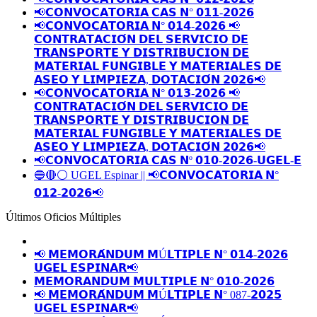
📢𝗖𝗢𝗡𝗩𝗢𝗖𝗔𝗧𝗢𝗥𝗜𝗔 𝗖𝗔𝗦 𝗡° 𝟬𝟭𝟭-𝟮𝟬𝟮𝟲
📢𝗖𝗢𝗡𝗩𝗢𝗖𝗔𝗧𝗢𝗥𝗜𝗔 𝗡° 𝟬𝟭𝟰-𝟮𝟬𝟮𝟲 📢
𝗖𝗢𝗡𝗧𝗥𝗔𝗧𝗔𝗖𝗜𝗢́𝗡 𝗗𝗘𝗟 𝗦𝗘𝗥𝗩𝗜𝗖𝗜𝗢 𝗗𝗘
𝗧𝗥𝗔𝗡𝗦𝗣𝗢𝗥𝗧𝗘 𝗬 𝗗𝗜𝗦𝗧𝗥𝗜𝗕𝗨𝗖𝗜𝗢𝗡 𝗗𝗘
𝗠𝗔𝗧𝗘𝗥𝗜𝗔𝗟 𝗙𝗨𝗡𝗚𝗜𝗕𝗟𝗘 𝗬 𝗠𝗔𝗧𝗘𝗥𝗜𝗔𝗟𝗘𝗦 𝗗𝗘
𝗔𝗦𝗘𝗢 𝗬 𝗟𝗜𝗠𝗣𝗜𝗘𝗭𝗔, 𝗗𝗢𝗧𝗔𝗖𝗜𝗢́𝗡 𝟮𝟬𝟮𝟲📢
📢𝗖𝗢𝗡𝗩𝗢𝗖𝗔𝗧𝗢𝗥𝗜𝗔 𝗡° 𝟬𝟭𝟯-𝟮𝟬𝟮𝟲 📢
𝗖𝗢𝗡𝗧𝗥𝗔𝗧𝗔𝗖𝗜𝗢́𝗡 𝗗𝗘𝗟 𝗦𝗘𝗥𝗩𝗜𝗖𝗜𝗢 𝗗𝗘
𝗧𝗥𝗔𝗡𝗦𝗣𝗢𝗥𝗧𝗘 𝗬 𝗗𝗜𝗦𝗧𝗥𝗜𝗕𝗨𝗖𝗜𝗢𝗡 𝗗𝗘
𝗠𝗔𝗧𝗘𝗥𝗜𝗔𝗟 𝗙𝗨𝗡𝗚𝗜𝗕𝗟𝗘 𝗬 𝗠𝗔𝗧𝗘𝗥𝗜𝗔𝗟𝗘𝗦 𝗗𝗘
𝗔𝗦𝗘𝗢 𝗬 𝗟𝗜𝗠𝗣𝗜𝗘𝗭𝗔, 𝗗𝗢𝗧𝗔𝗖𝗜𝗢́𝗡 𝟮𝟬𝟮𝟲📢
📢𝗖𝗢𝗡𝗩𝗢𝗖𝗔𝗧𝗢𝗥𝗜𝗔 𝗖𝗔𝗦 𝗡º 𝟬𝟭𝟬-𝟮𝟬𝟮𝟲-𝗨𝗚𝗘𝗟-𝗘
🔵🔴⚪️ UGEL Espinar || 📢𝗖𝗢𝗡𝗩𝗢𝗖𝗔𝗧𝗢𝗥𝗜𝗔 𝗡°
𝟬𝟭𝟮-𝟮𝟬𝟮𝟲📢
Últimos Oficios Múltiples
📢 𝗠𝗘𝗠𝗢𝗥𝗔́𝗡𝗗𝗨𝗠 𝗠Ú𝗟𝗧𝗜𝗣𝗟𝗘 𝗡° 𝟬𝟭𝟰-𝟮𝟬𝟮𝟲
𝗨𝗚𝗘𝗟 𝗘𝗦𝗣𝗜𝗡𝗔𝗥📢
𝗠𝗘𝗠𝗢𝗥𝗔𝗡𝗗𝗨𝗠 𝗠𝗨𝗟𝗧𝗜𝗣𝗟𝗘 𝗡° 𝟬𝟭𝟬-𝟮𝟬𝟮𝟲
📢 𝗠𝗘𝗠𝗢𝗥𝗔́𝗡𝗗𝗨𝗠 𝗠Ú𝗟𝗧𝗜𝗣𝗟𝗘 𝗡° 087-𝟮𝟬𝟮𝟱
𝗨𝗚𝗘𝗟 𝗘𝗦𝗣𝗜𝗡𝗔𝗥📢