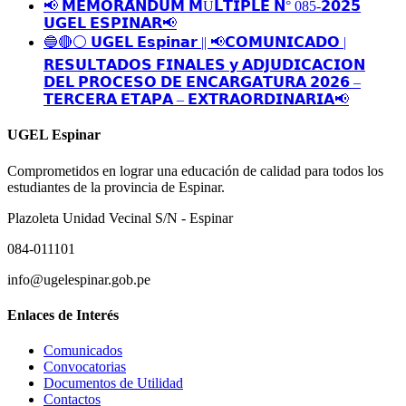
📢 𝗠𝗘𝗠𝗢𝗥𝗔́𝗡𝗗𝗨𝗠 𝗠Ú𝗟𝗧𝗜𝗣𝗟𝗘 𝗡° 085-𝟮𝟬𝟮𝟱
𝗨𝗚𝗘𝗟 𝗘𝗦𝗣𝗜𝗡𝗔𝗥📢
🔵🔴⚪️ 𝗨𝗚𝗘𝗟 𝗘𝘀𝗽𝗶𝗻𝗮𝗿 || 📢𝗖𝗢𝗠𝗨𝗡𝗜𝗖𝗔𝗗𝗢 |
𝗥𝗘𝗦𝗨𝗟𝗧𝗔𝗗𝗢𝗦 𝗙𝗜𝗡𝗔𝗟𝗘𝗦 𝘆 𝗔𝗗𝗝𝗨𝗗𝗜𝗖𝗔𝗖𝗜𝗢𝗡
𝗗𝗘𝗟 𝗣𝗥𝗢𝗖𝗘𝗦𝗢 𝗗𝗘 𝗘𝗡𝗖𝗔𝗥𝗚𝗔𝗧𝗨𝗥𝗔 𝟮𝟬𝟮𝟲 –
𝗧𝗘𝗥𝗖𝗘𝗥𝗔 𝗘𝗧𝗔𝗣𝗔 – 𝗘𝗫𝗧𝗥𝗔𝗢𝗥𝗗𝗜𝗡𝗔𝗥𝗜𝗔📢
UGEL Espinar
Comprometidos en lograr una educación de calidad para todos los
estudiantes de la provincia de Espinar.
Plazoleta Unidad Vecinal S/N - Espinar
084-011101
info@ugelespinar.gob.pe
Enlaces de Interés
Comunicados
Convocatorias
Documentos de Utilidad
Contactos