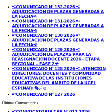
📢𝗖𝗢𝗠𝗨𝗡𝗜𝗖𝗔𝗗𝗢 𝗡° 𝟭𝟯𝟮-𝟮𝟬𝟮𝟲 📢
𝗔𝗗𝗝𝗨𝗗𝗜𝗖𝗔𝗖𝗜𝗢́𝗡 𝗗𝗘 𝗣𝗟𝗔𝗭𝗔𝗦 𝗚𝗘𝗡𝗘𝗥𝗔𝗗𝗔𝗦 𝗔
𝗟𝗔 𝗙𝗘𝗖𝗛𝗔📢
📢𝗖𝗢𝗠𝗨𝗡𝗜𝗖𝗔𝗗𝗢 𝗡° 𝟭𝟯𝟭-𝟮𝟬𝟮𝟲 📢
𝗔𝗗𝗝𝗨𝗗𝗜𝗖𝗔𝗖𝗜𝗢́𝗡 𝗗𝗘 𝗣𝗟𝗔𝗭𝗔𝗦 𝗚𝗘𝗡𝗘𝗥𝗔𝗗𝗔𝗦 𝗔
𝗟𝗔 𝗙𝗘𝗖𝗛𝗔📢
📢𝗖𝗢𝗠𝗨𝗡𝗜𝗖𝗔𝗗𝗢 𝗡° 𝟭𝟯𝟬-𝟮𝟬𝟮𝟲 📢
𝗔𝗗𝗝𝗨𝗗𝗜𝗖𝗔𝗖𝗜𝗢́𝗡 𝗗𝗘 𝗣𝗟𝗔𝗭𝗔𝗦 𝗚𝗘𝗡𝗘𝗥𝗔𝗗𝗔𝗦 𝗔
𝗟𝗔 𝗙𝗘𝗖𝗛𝗔📢
📢𝗖𝗢𝗠𝗨𝗡𝗜𝗖𝗔𝗗𝗢 𝗡° 𝟭𝟮𝟵-𝟮𝟬𝟮𝟲 📢
𝗔𝗗𝗝𝗨𝗗𝗜𝗖𝗔𝗖𝗜𝗢́𝗡 𝗗𝗘 𝗣𝗟𝗔𝗭𝗔𝗦 𝗣𝗔𝗥𝗔 𝗟𝗔
𝗥𝗘𝗔𝗦𝗜𝗚𝗡𝗔𝗖𝗜𝗢́𝗡 𝗗𝗢𝗖𝗘𝗡𝗧𝗘 𝟮𝟬𝟮𝟲 – 𝗘𝗧𝗔𝗣𝗔
𝗥𝗘𝗚𝗜𝗢𝗡𝗔𝗟 – 𝗙𝗔𝗦𝗘 𝟮📢
📢𝗖𝗢𝗠𝗨𝗡𝗜𝗖𝗔𝗗𝗢 𝗡° 𝟭𝟮𝟴-𝟮𝟬𝟮𝟲 📢 ¡𝗔𝗧𝗘𝗡𝗖𝗜𝗢́𝗡,
𝗗𝗜𝗥𝗘𝗖𝗧𝗢𝗥𝗘𝗦, 𝗗𝗢𝗖𝗘𝗡𝗧𝗘𝗦 𝗬 𝗖𝗢𝗠𝗨𝗡𝗜𝗗𝗔𝗗
𝗘𝗗𝗨𝗖𝗔𝗧𝗜𝗩𝗔 𝗗𝗘 𝗟𝗔𝗦 𝗜𝗡𝗦𝗧𝗜𝗧𝗨𝗖𝗜𝗢𝗡𝗘𝗦
𝗘𝗗𝗨𝗖𝗔𝗧𝗜𝗩𝗔𝗦 𝗗𝗘𝗟 𝗔́𝗠𝗕𝗜𝗧𝗢 𝗗𝗘 𝗟𝗔 𝗨𝗚𝗘𝗟
𝗘𝗦𝗣𝗜𝗡𝗔𝗥! 🎭🎶🎨
📢𝗖𝗢𝗠𝗨𝗡𝗜𝗖𝗔𝗗𝗢 𝗡° 𝟭𝟮𝟳-𝟮𝟬𝟮𝟲
Últimas Convocatorias
📢𝗖𝗢𝗡𝗩𝗢𝗖𝗔𝗧𝗢𝗥𝗜𝗔 𝗖𝗔𝗦 𝗡° 𝟬𝟭𝟮-𝟮𝟬𝟮𝟲