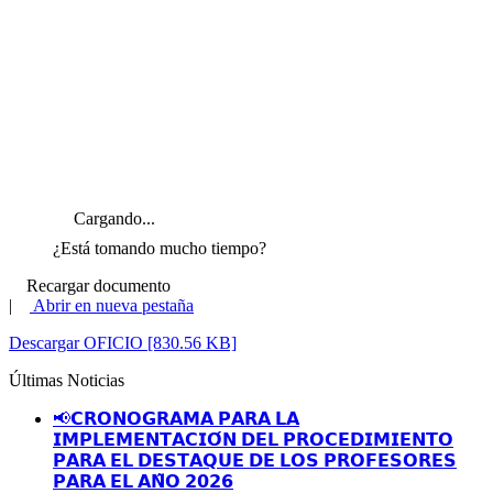
Cargando...
¿Está tomando mucho tiempo?
Recargar documento
|
Abrir en nueva pestaña
Descargar OFICIO [830.56 KB]
Últimas Noticias
📢𝗖𝗥𝗢𝗡𝗢𝗚𝗥𝗔𝗠𝗔 𝗣𝗔𝗥𝗔 𝗟𝗔
𝗜𝗠𝗣𝗟𝗘𝗠𝗘𝗡𝗧𝗔𝗖𝗜𝗢́𝗡 𝗗𝗘𝗟 𝗣𝗥𝗢𝗖𝗘𝗗𝗜𝗠𝗜𝗘𝗡𝗧𝗢
𝗣𝗔𝗥𝗔 𝗘𝗟 𝗗𝗘𝗦𝗧𝗔𝗤𝗨𝗘 𝗗𝗘 𝗟𝗢𝗦 𝗣𝗥𝗢𝗙𝗘𝗦𝗢𝗥𝗘𝗦
𝗣𝗔𝗥𝗔 𝗘𝗟 𝗔𝗡̃𝗢 𝟮𝟬𝟮𝟲