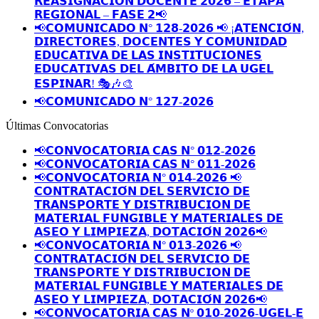
𝗥𝗘𝗔𝗦𝗜𝗚𝗡𝗔𝗖𝗜𝗢́𝗡 𝗗𝗢𝗖𝗘𝗡𝗧𝗘 𝟮𝟬𝟮𝟲 – 𝗘𝗧𝗔𝗣𝗔
𝗥𝗘𝗚𝗜𝗢𝗡𝗔𝗟 – 𝗙𝗔𝗦𝗘 𝟮📢
📢𝗖𝗢𝗠𝗨𝗡𝗜𝗖𝗔𝗗𝗢 𝗡° 𝟭𝟮𝟴-𝟮𝟬𝟮𝟲 📢 ¡𝗔𝗧𝗘𝗡𝗖𝗜𝗢́𝗡,
𝗗𝗜𝗥𝗘𝗖𝗧𝗢𝗥𝗘𝗦, 𝗗𝗢𝗖𝗘𝗡𝗧𝗘𝗦 𝗬 𝗖𝗢𝗠𝗨𝗡𝗜𝗗𝗔𝗗
𝗘𝗗𝗨𝗖𝗔𝗧𝗜𝗩𝗔 𝗗𝗘 𝗟𝗔𝗦 𝗜𝗡𝗦𝗧𝗜𝗧𝗨𝗖𝗜𝗢𝗡𝗘𝗦
𝗘𝗗𝗨𝗖𝗔𝗧𝗜𝗩𝗔𝗦 𝗗𝗘𝗟 𝗔́𝗠𝗕𝗜𝗧𝗢 𝗗𝗘 𝗟𝗔 𝗨𝗚𝗘𝗟
𝗘𝗦𝗣𝗜𝗡𝗔𝗥! 🎭🎶🎨
📢𝗖𝗢𝗠𝗨𝗡𝗜𝗖𝗔𝗗𝗢 𝗡° 𝟭𝟮𝟳-𝟮𝟬𝟮𝟲
Últimas Convocatorias
📢𝗖𝗢𝗡𝗩𝗢𝗖𝗔𝗧𝗢𝗥𝗜𝗔 𝗖𝗔𝗦 𝗡° 𝟬𝟭𝟮-𝟮𝟬𝟮𝟲
📢𝗖𝗢𝗡𝗩𝗢𝗖𝗔𝗧𝗢𝗥𝗜𝗔 𝗖𝗔𝗦 𝗡° 𝟬𝟭𝟭-𝟮𝟬𝟮𝟲
📢𝗖𝗢𝗡𝗩𝗢𝗖𝗔𝗧𝗢𝗥𝗜𝗔 𝗡° 𝟬𝟭𝟰-𝟮𝟬𝟮𝟲 📢
𝗖𝗢𝗡𝗧𝗥𝗔𝗧𝗔𝗖𝗜𝗢́𝗡 𝗗𝗘𝗟 𝗦𝗘𝗥𝗩𝗜𝗖𝗜𝗢 𝗗𝗘
𝗧𝗥𝗔𝗡𝗦𝗣𝗢𝗥𝗧𝗘 𝗬 𝗗𝗜𝗦𝗧𝗥𝗜𝗕𝗨𝗖𝗜𝗢𝗡 𝗗𝗘
𝗠𝗔𝗧𝗘𝗥𝗜𝗔𝗟 𝗙𝗨𝗡𝗚𝗜𝗕𝗟𝗘 𝗬 𝗠𝗔𝗧𝗘𝗥𝗜𝗔𝗟𝗘𝗦 𝗗𝗘
𝗔𝗦𝗘𝗢 𝗬 𝗟𝗜𝗠𝗣𝗜𝗘𝗭𝗔, 𝗗𝗢𝗧𝗔𝗖𝗜𝗢́𝗡 𝟮𝟬𝟮𝟲📢
📢𝗖𝗢𝗡𝗩𝗢𝗖𝗔𝗧𝗢𝗥𝗜𝗔 𝗡° 𝟬𝟭𝟯-𝟮𝟬𝟮𝟲 📢
𝗖𝗢𝗡𝗧𝗥𝗔𝗧𝗔𝗖𝗜𝗢́𝗡 𝗗𝗘𝗟 𝗦𝗘𝗥𝗩𝗜𝗖𝗜𝗢 𝗗𝗘
𝗧𝗥𝗔𝗡𝗦𝗣𝗢𝗥𝗧𝗘 𝗬 𝗗𝗜𝗦𝗧𝗥𝗜𝗕𝗨𝗖𝗜𝗢𝗡 𝗗𝗘
𝗠𝗔𝗧𝗘𝗥𝗜𝗔𝗟 𝗙𝗨𝗡𝗚𝗜𝗕𝗟𝗘 𝗬 𝗠𝗔𝗧𝗘𝗥𝗜𝗔𝗟𝗘𝗦 𝗗𝗘
𝗔𝗦𝗘𝗢 𝗬 𝗟𝗜𝗠𝗣𝗜𝗘𝗭𝗔, 𝗗𝗢𝗧𝗔𝗖𝗜𝗢́𝗡 𝟮𝟬𝟮𝟲📢
📢𝗖𝗢𝗡𝗩𝗢𝗖𝗔𝗧𝗢𝗥𝗜𝗔 𝗖𝗔𝗦 𝗡º 𝟬𝟭𝟬-𝟮𝟬𝟮𝟲-𝗨𝗚𝗘𝗟-𝗘