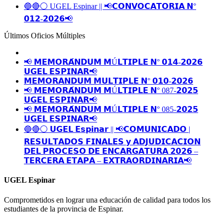
🔵🔴⚪️ UGEL Espinar || 📢𝗖𝗢𝗡𝗩𝗢𝗖𝗔𝗧𝗢𝗥𝗜𝗔 𝗡°
𝟬𝟭𝟮-𝟮𝟬𝟮𝟲📢
Últimos Oficios Múltiples
📢 𝗠𝗘𝗠𝗢𝗥𝗔́𝗡𝗗𝗨𝗠 𝗠Ú𝗟𝗧𝗜𝗣𝗟𝗘 𝗡° 𝟬𝟭𝟰-𝟮𝟬𝟮𝟲
𝗨𝗚𝗘𝗟 𝗘𝗦𝗣𝗜𝗡𝗔𝗥📢
𝗠𝗘𝗠𝗢𝗥𝗔𝗡𝗗𝗨𝗠 𝗠𝗨𝗟𝗧𝗜𝗣𝗟𝗘 𝗡° 𝟬𝟭𝟬-𝟮𝟬𝟮𝟲
📢 𝗠𝗘𝗠𝗢𝗥𝗔́𝗡𝗗𝗨𝗠 𝗠Ú𝗟𝗧𝗜𝗣𝗟𝗘 𝗡° 087-𝟮𝟬𝟮𝟱
𝗨𝗚𝗘𝗟 𝗘𝗦𝗣𝗜𝗡𝗔𝗥📢
📢 𝗠𝗘𝗠𝗢𝗥𝗔́𝗡𝗗𝗨𝗠 𝗠Ú𝗟𝗧𝗜𝗣𝗟𝗘 𝗡° 085-𝟮𝟬𝟮𝟱
𝗨𝗚𝗘𝗟 𝗘𝗦𝗣𝗜𝗡𝗔𝗥📢
🔵🔴⚪️ 𝗨𝗚𝗘𝗟 𝗘𝘀𝗽𝗶𝗻𝗮𝗿 || 📢𝗖𝗢𝗠𝗨𝗡𝗜𝗖𝗔𝗗𝗢 |
𝗥𝗘𝗦𝗨𝗟𝗧𝗔𝗗𝗢𝗦 𝗙𝗜𝗡𝗔𝗟𝗘𝗦 𝘆 𝗔𝗗𝗝𝗨𝗗𝗜𝗖𝗔𝗖𝗜𝗢𝗡
𝗗𝗘𝗟 𝗣𝗥𝗢𝗖𝗘𝗦𝗢 𝗗𝗘 𝗘𝗡𝗖𝗔𝗥𝗚𝗔𝗧𝗨𝗥𝗔 𝟮𝟬𝟮𝟲 –
𝗧𝗘𝗥𝗖𝗘𝗥𝗔 𝗘𝗧𝗔𝗣𝗔 – 𝗘𝗫𝗧𝗥𝗔𝗢𝗥𝗗𝗜𝗡𝗔𝗥𝗜𝗔📢
UGEL Espinar
Comprometidos en lograr una educación de calidad para todos los
estudiantes de la provincia de Espinar.