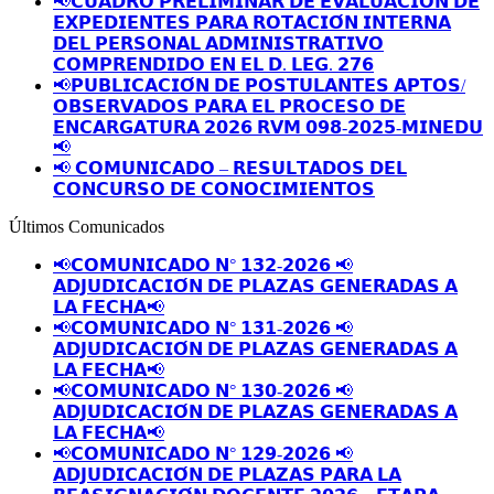
📢𝗖𝗨𝗔𝗗𝗥𝗢 𝗣𝗥𝗘𝗟𝗜𝗠𝗜𝗡𝗔𝗥 𝗗𝗘 𝗘𝗩𝗔𝗟𝗨𝗔𝗖𝗜𝗢́𝗡 𝗗𝗘
𝗘𝗫𝗣𝗘𝗗𝗜𝗘𝗡𝗧𝗘𝗦 𝗣𝗔𝗥𝗔 𝗥𝗢𝗧𝗔𝗖𝗜𝗢́𝗡 𝗜𝗡𝗧𝗘𝗥𝗡𝗔
𝗗𝗘𝗟 𝗣𝗘𝗥𝗦𝗢𝗡𝗔𝗟 𝗔𝗗𝗠𝗜𝗡𝗜𝗦𝗧𝗥𝗔𝗧𝗜𝗩𝗢
𝗖𝗢𝗠𝗣𝗥𝗘𝗡𝗗𝗜𝗗𝗢 𝗘𝗡 𝗘𝗟 𝗗. 𝗟𝗘𝗚. 𝟮𝟳𝟲
📢𝗣𝗨𝗕𝗟𝗜𝗖𝗔𝗖𝗜𝗢́𝗡 𝗗𝗘 𝗣𝗢𝗦𝗧𝗨𝗟𝗔𝗡𝗧𝗘𝗦 𝗔𝗣𝗧𝗢𝗦/
𝗢𝗕𝗦𝗘𝗥𝗩𝗔𝗗𝗢𝗦 𝗣𝗔𝗥𝗔 𝗘𝗟 𝗣𝗥𝗢𝗖𝗘𝗦𝗢 𝗗𝗘
𝗘𝗡𝗖𝗔𝗥𝗚𝗔𝗧𝗨𝗥𝗔 𝟮𝟬𝟮𝟲 𝗥𝗩𝗠 𝟬𝟵𝟴-𝟮𝟬𝟮𝟱-𝗠𝗜𝗡𝗘𝗗𝗨
📢
📢 𝗖𝗢𝗠𝗨𝗡𝗜𝗖𝗔𝗗𝗢 – 𝗥𝗘𝗦𝗨𝗟𝗧𝗔𝗗𝗢𝗦 𝗗𝗘𝗟
𝗖𝗢𝗡𝗖𝗨𝗥𝗦𝗢 𝗗𝗘 𝗖𝗢𝗡𝗢𝗖𝗜𝗠𝗜𝗘𝗡𝗧𝗢𝗦
Últimos Comunicados
📢𝗖𝗢𝗠𝗨𝗡𝗜𝗖𝗔𝗗𝗢 𝗡° 𝟭𝟯𝟮-𝟮𝟬𝟮𝟲 📢
𝗔𝗗𝗝𝗨𝗗𝗜𝗖𝗔𝗖𝗜𝗢́𝗡 𝗗𝗘 𝗣𝗟𝗔𝗭𝗔𝗦 𝗚𝗘𝗡𝗘𝗥𝗔𝗗𝗔𝗦 𝗔
𝗟𝗔 𝗙𝗘𝗖𝗛𝗔📢
📢𝗖𝗢𝗠𝗨𝗡𝗜𝗖𝗔𝗗𝗢 𝗡° 𝟭𝟯𝟭-𝟮𝟬𝟮𝟲 📢
𝗔𝗗𝗝𝗨𝗗𝗜𝗖𝗔𝗖𝗜𝗢́𝗡 𝗗𝗘 𝗣𝗟𝗔𝗭𝗔𝗦 𝗚𝗘𝗡𝗘𝗥𝗔𝗗𝗔𝗦 𝗔
𝗟𝗔 𝗙𝗘𝗖𝗛𝗔📢
📢𝗖𝗢𝗠𝗨𝗡𝗜𝗖𝗔𝗗𝗢 𝗡° 𝟭𝟯𝟬-𝟮𝟬𝟮𝟲 📢
𝗔𝗗𝗝𝗨𝗗𝗜𝗖𝗔𝗖𝗜𝗢́𝗡 𝗗𝗘 𝗣𝗟𝗔𝗭𝗔𝗦 𝗚𝗘𝗡𝗘𝗥𝗔𝗗𝗔𝗦 𝗔
𝗟𝗔 𝗙𝗘𝗖𝗛𝗔📢
📢𝗖𝗢𝗠𝗨𝗡𝗜𝗖𝗔𝗗𝗢 𝗡° 𝟭𝟮𝟵-𝟮𝟬𝟮𝟲 📢
𝗔𝗗𝗝𝗨𝗗𝗜𝗖𝗔𝗖𝗜𝗢́𝗡 𝗗𝗘 𝗣𝗟𝗔𝗭𝗔𝗦 𝗣𝗔𝗥𝗔 𝗟𝗔