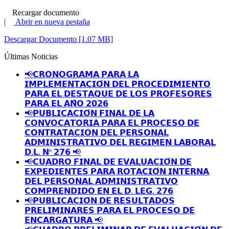
Recargar documento
|
Abrir en nueva pestaña
Descargar Documento [1.07 MB]
Últimas Noticias
📢𝗖𝗥𝗢𝗡𝗢𝗚𝗥𝗔𝗠𝗔 𝗣𝗔𝗥𝗔 𝗟𝗔
𝗜𝗠𝗣𝗟𝗘𝗠𝗘𝗡𝗧𝗔𝗖𝗜𝗢́𝗡 𝗗𝗘𝗟 𝗣𝗥𝗢𝗖𝗘𝗗𝗜𝗠𝗜𝗘𝗡𝗧𝗢
𝗣𝗔𝗥𝗔 𝗘𝗟 𝗗𝗘𝗦𝗧𝗔𝗤𝗨𝗘 𝗗𝗘 𝗟𝗢𝗦 𝗣𝗥𝗢𝗙𝗘𝗦𝗢𝗥𝗘𝗦
𝗣𝗔𝗥𝗔 𝗘𝗟 𝗔𝗡̃𝗢 𝟮𝟬𝟮𝟲
📢𝗣𝗨𝗕𝗟𝗜𝗖𝗔𝗖𝗜𝗢́𝗡 𝗙𝗜𝗡𝗔𝗟 𝗗𝗘 𝗟𝗔
𝗖𝗢𝗡𝗩𝗢𝗖𝗔𝗧𝗢𝗥𝗜𝗔 𝗣𝗔𝗥𝗔 𝗘𝗟 𝗣𝗥𝗢𝗖𝗘𝗦𝗢 𝗗𝗘
𝗖𝗢𝗡𝗧𝗥𝗔𝗧𝗔𝗖𝗜𝗢𝗡 𝗗𝗘𝗟 𝗣𝗘𝗥𝗦𝗢𝗡𝗔𝗟
𝗔𝗗𝗠𝗜𝗡𝗜𝗦𝗧𝗥𝗔𝗧𝗜𝗩𝗢 𝗗𝗘𝗟 𝗥𝗘𝗚𝗜𝗠𝗘𝗡 𝗟𝗔𝗕𝗢𝗥𝗔𝗟
𝗗.𝗟. 𝗡º 𝟮𝟳𝟲 📢
📢𝗖𝗨𝗔𝗗𝗥𝗢 𝗙𝗜𝗡𝗔𝗟 𝗗𝗘 𝗘𝗩𝗔𝗟𝗨𝗔𝗖𝗜𝗢́𝗡 𝗗𝗘
𝗘𝗫𝗣𝗘𝗗𝗜𝗘𝗡𝗧𝗘𝗦 𝗣𝗔𝗥𝗔 𝗥𝗢𝗧𝗔𝗖𝗜𝗢́𝗡 𝗜𝗡𝗧𝗘𝗥𝗡𝗔
𝗗𝗘𝗟 𝗣𝗘𝗥𝗦𝗢𝗡𝗔𝗟 𝗔𝗗𝗠𝗜𝗡𝗜𝗦𝗧𝗥𝗔𝗧𝗜𝗩𝗢
𝗖𝗢𝗠𝗣𝗥𝗘𝗡𝗗𝗜𝗗𝗢 𝗘𝗡 𝗘𝗟 𝗗. 𝗟𝗘𝗚. 𝟮𝟳𝟲
📢𝗣𝗨𝗕𝗟𝗜𝗖𝗔𝗖𝗜𝗢́𝗡 𝗗𝗘 𝗥𝗘𝗦𝗨𝗟𝗧𝗔𝗗𝗢𝗦
𝗣𝗥𝗘𝗟𝗜𝗠𝗜𝗡𝗔𝗥𝗘𝗦 𝗣𝗔𝗥𝗔 𝗘𝗟 𝗣𝗥𝗢𝗖𝗘𝗦𝗢 𝗗𝗘
𝗘𝗡𝗖𝗔𝗥𝗚𝗔𝗧𝗨𝗥𝗔 📢