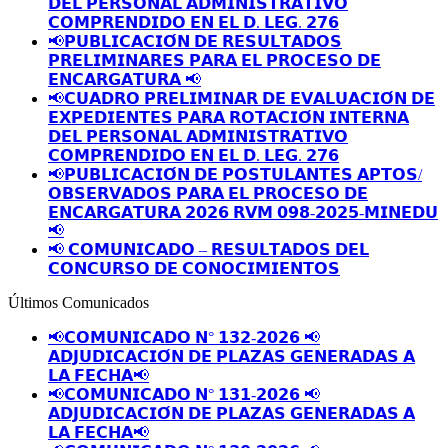
𝗗𝗘𝗟 𝗣𝗘𝗥𝗦𝗢𝗡𝗔𝗟 𝗔𝗗𝗠𝗜𝗡𝗜𝗦𝗧𝗥𝗔𝗧𝗜𝗩𝗢
𝗖𝗢𝗠𝗣𝗥𝗘𝗡𝗗𝗜𝗗𝗢 𝗘𝗡 𝗘𝗟 𝗗. 𝗟𝗘𝗚. 𝟮𝟳𝟲
📢𝗣𝗨𝗕𝗟𝗜𝗖𝗔𝗖𝗜𝗢́𝗡 𝗗𝗘 𝗥𝗘𝗦𝗨𝗟𝗧𝗔𝗗𝗢𝗦
𝗣𝗥𝗘𝗟𝗜𝗠𝗜𝗡𝗔𝗥𝗘𝗦 𝗣𝗔𝗥𝗔 𝗘𝗟 𝗣𝗥𝗢𝗖𝗘𝗦𝗢 𝗗𝗘
𝗘𝗡𝗖𝗔𝗥𝗚𝗔𝗧𝗨𝗥𝗔 📢
📢𝗖𝗨𝗔𝗗𝗥𝗢 𝗣𝗥𝗘𝗟𝗜𝗠𝗜𝗡𝗔𝗥 𝗗𝗘 𝗘𝗩𝗔𝗟𝗨𝗔𝗖𝗜𝗢́𝗡 𝗗𝗘
𝗘𝗫𝗣𝗘𝗗𝗜𝗘𝗡𝗧𝗘𝗦 𝗣𝗔𝗥𝗔 𝗥𝗢𝗧𝗔𝗖𝗜𝗢́𝗡 𝗜𝗡𝗧𝗘𝗥𝗡𝗔
𝗗𝗘𝗟 𝗣𝗘𝗥𝗦𝗢𝗡𝗔𝗟 𝗔𝗗𝗠𝗜𝗡𝗜𝗦𝗧𝗥𝗔𝗧𝗜𝗩𝗢
𝗖𝗢𝗠𝗣𝗥𝗘𝗡𝗗𝗜𝗗𝗢 𝗘𝗡 𝗘𝗟 𝗗. 𝗟𝗘𝗚. 𝟮𝟳𝟲
📢𝗣𝗨𝗕𝗟𝗜𝗖𝗔𝗖𝗜𝗢́𝗡 𝗗𝗘 𝗣𝗢𝗦𝗧𝗨𝗟𝗔𝗡𝗧𝗘𝗦 𝗔𝗣𝗧𝗢𝗦/
𝗢𝗕𝗦𝗘𝗥𝗩𝗔𝗗𝗢𝗦 𝗣𝗔𝗥𝗔 𝗘𝗟 𝗣𝗥𝗢𝗖𝗘𝗦𝗢 𝗗𝗘
𝗘𝗡𝗖𝗔𝗥𝗚𝗔𝗧𝗨𝗥𝗔 𝟮𝟬𝟮𝟲 𝗥𝗩𝗠 𝟬𝟵𝟴-𝟮𝟬𝟮𝟱-𝗠𝗜𝗡𝗘𝗗𝗨
📢
📢 𝗖𝗢𝗠𝗨𝗡𝗜𝗖𝗔𝗗𝗢 – 𝗥𝗘𝗦𝗨𝗟𝗧𝗔𝗗𝗢𝗦 𝗗𝗘𝗟
𝗖𝗢𝗡𝗖𝗨𝗥𝗦𝗢 𝗗𝗘 𝗖𝗢𝗡𝗢𝗖𝗜𝗠𝗜𝗘𝗡𝗧𝗢𝗦
Últimos Comunicados
📢𝗖𝗢𝗠𝗨𝗡𝗜𝗖𝗔𝗗𝗢 𝗡° 𝟭𝟯𝟮-𝟮𝟬𝟮𝟲 📢
𝗔𝗗𝗝𝗨𝗗𝗜𝗖𝗔𝗖𝗜𝗢́𝗡 𝗗𝗘 𝗣𝗟𝗔𝗭𝗔𝗦 𝗚𝗘𝗡𝗘𝗥𝗔𝗗𝗔𝗦 𝗔
𝗟𝗔 𝗙𝗘𝗖𝗛𝗔📢
📢𝗖𝗢𝗠𝗨𝗡𝗜𝗖𝗔𝗗𝗢 𝗡° 𝟭𝟯𝟭-𝟮𝟬𝟮𝟲 📢
𝗔𝗗𝗝𝗨𝗗𝗜𝗖𝗔𝗖𝗜𝗢́𝗡 𝗗𝗘 𝗣𝗟𝗔𝗭𝗔𝗦 𝗚𝗘𝗡𝗘𝗥𝗔𝗗𝗔𝗦 𝗔
𝗟𝗔 𝗙𝗘𝗖𝗛𝗔📢