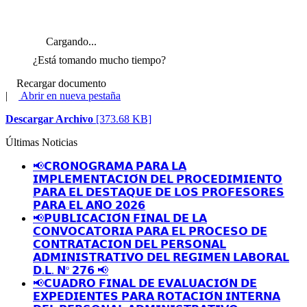
Cargando...
¿Está tomando mucho tiempo?
Recargar documento
|
Abrir en nueva pestaña
Descargar Archivo
[373.68 KB]
Últimas Noticias
📢𝗖𝗥𝗢𝗡𝗢𝗚𝗥𝗔𝗠𝗔 𝗣𝗔𝗥𝗔 𝗟𝗔
𝗜𝗠𝗣𝗟𝗘𝗠𝗘𝗡𝗧𝗔𝗖𝗜𝗢́𝗡 𝗗𝗘𝗟 𝗣𝗥𝗢𝗖𝗘𝗗𝗜𝗠𝗜𝗘𝗡𝗧𝗢
𝗣𝗔𝗥𝗔 𝗘𝗟 𝗗𝗘𝗦𝗧𝗔𝗤𝗨𝗘 𝗗𝗘 𝗟𝗢𝗦 𝗣𝗥𝗢𝗙𝗘𝗦𝗢𝗥𝗘𝗦
𝗣𝗔𝗥𝗔 𝗘𝗟 𝗔𝗡̃𝗢 𝟮𝟬𝟮𝟲
📢𝗣𝗨𝗕𝗟𝗜𝗖𝗔𝗖𝗜𝗢́𝗡 𝗙𝗜𝗡𝗔𝗟 𝗗𝗘 𝗟𝗔
𝗖𝗢𝗡𝗩𝗢𝗖𝗔𝗧𝗢𝗥𝗜𝗔 𝗣𝗔𝗥𝗔 𝗘𝗟 𝗣𝗥𝗢𝗖𝗘𝗦𝗢 𝗗𝗘
𝗖𝗢𝗡𝗧𝗥𝗔𝗧𝗔𝗖𝗜𝗢𝗡 𝗗𝗘𝗟 𝗣𝗘𝗥𝗦𝗢𝗡𝗔𝗟
𝗔𝗗𝗠𝗜𝗡𝗜𝗦𝗧𝗥𝗔𝗧𝗜𝗩𝗢 𝗗𝗘𝗟 𝗥𝗘𝗚𝗜𝗠𝗘𝗡 𝗟𝗔𝗕𝗢𝗥𝗔𝗟
𝗗.𝗟. 𝗡º 𝟮𝟳𝟲 📢
📢𝗖𝗨𝗔𝗗𝗥𝗢 𝗙𝗜𝗡𝗔𝗟 𝗗𝗘 𝗘𝗩𝗔𝗟𝗨𝗔𝗖𝗜𝗢́𝗡 𝗗𝗘
𝗘𝗫𝗣𝗘𝗗𝗜𝗘𝗡𝗧𝗘𝗦 𝗣𝗔𝗥𝗔 𝗥𝗢𝗧𝗔𝗖𝗜𝗢́𝗡 𝗜𝗡𝗧𝗘𝗥𝗡𝗔