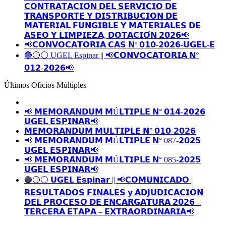
𝗖𝗢𝗡𝗧𝗥𝗔𝗧𝗔𝗖𝗜𝗢́𝗡 𝗗𝗘𝗟 𝗦𝗘𝗥𝗩𝗜𝗖𝗜𝗢 𝗗𝗘
𝗧𝗥𝗔𝗡𝗦𝗣𝗢𝗥𝗧𝗘 𝗬 𝗗𝗜𝗦𝗧𝗥𝗜𝗕𝗨𝗖𝗜𝗢𝗡 𝗗𝗘
𝗠𝗔𝗧𝗘𝗥𝗜𝗔𝗟 𝗙𝗨𝗡𝗚𝗜𝗕𝗟𝗘 𝗬 𝗠𝗔𝗧𝗘𝗥𝗜𝗔𝗟𝗘𝗦 𝗗𝗘
𝗔𝗦𝗘𝗢 𝗬 𝗟𝗜𝗠𝗣𝗜𝗘𝗭𝗔, 𝗗𝗢𝗧𝗔𝗖𝗜𝗢́𝗡 𝟮𝟬𝟮𝟲📢
📢𝗖𝗢𝗡𝗩𝗢𝗖𝗔𝗧𝗢𝗥𝗜𝗔 𝗖𝗔𝗦 𝗡º 𝟬𝟭𝟬-𝟮𝟬𝟮𝟲-𝗨𝗚𝗘𝗟-𝗘
🔵🔴⚪️ UGEL Espinar || 📢𝗖𝗢𝗡𝗩𝗢𝗖𝗔𝗧𝗢𝗥𝗜𝗔 𝗡°
𝟬𝟭𝟮-𝟮𝟬𝟮𝟲📢
Últimos Oficios Múltiples
📢 𝗠𝗘𝗠𝗢𝗥𝗔́𝗡𝗗𝗨𝗠 𝗠Ú𝗟𝗧𝗜𝗣𝗟𝗘 𝗡° 𝟬𝟭𝟰-𝟮𝟬𝟮𝟲
𝗨𝗚𝗘𝗟 𝗘𝗦𝗣𝗜𝗡𝗔𝗥📢
𝗠𝗘𝗠𝗢𝗥𝗔𝗡𝗗𝗨𝗠 𝗠𝗨𝗟𝗧𝗜𝗣𝗟𝗘 𝗡° 𝟬𝟭𝟬-𝟮𝟬𝟮𝟲
📢 𝗠𝗘𝗠𝗢𝗥𝗔́𝗡𝗗𝗨𝗠 𝗠Ú𝗟𝗧𝗜𝗣𝗟𝗘 𝗡° 087-𝟮𝟬𝟮𝟱
𝗨𝗚𝗘𝗟 𝗘𝗦𝗣𝗜𝗡𝗔𝗥📢
📢 𝗠𝗘𝗠𝗢𝗥𝗔́𝗡𝗗𝗨𝗠 𝗠Ú𝗟𝗧𝗜𝗣𝗟𝗘 𝗡° 085-𝟮𝟬𝟮𝟱
𝗨𝗚𝗘𝗟 𝗘𝗦𝗣𝗜𝗡𝗔𝗥📢
🔵🔴⚪️ 𝗨𝗚𝗘𝗟 𝗘𝘀𝗽𝗶𝗻𝗮𝗿 || 📢𝗖𝗢𝗠𝗨𝗡𝗜𝗖𝗔𝗗𝗢 |
𝗥𝗘𝗦𝗨𝗟𝗧𝗔𝗗𝗢𝗦 𝗙𝗜𝗡𝗔𝗟𝗘𝗦 𝘆 𝗔𝗗𝗝𝗨𝗗𝗜𝗖𝗔𝗖𝗜𝗢𝗡
𝗗𝗘𝗟 𝗣𝗥𝗢𝗖𝗘𝗦𝗢 𝗗𝗘 𝗘𝗡𝗖𝗔𝗥𝗚𝗔𝗧𝗨𝗥𝗔 𝟮𝟬𝟮𝟲 –
𝗧𝗘𝗥𝗖𝗘𝗥𝗔 𝗘𝗧𝗔𝗣𝗔 – 𝗘𝗫𝗧𝗥𝗔𝗢𝗥𝗗𝗜𝗡𝗔𝗥𝗜𝗔📢