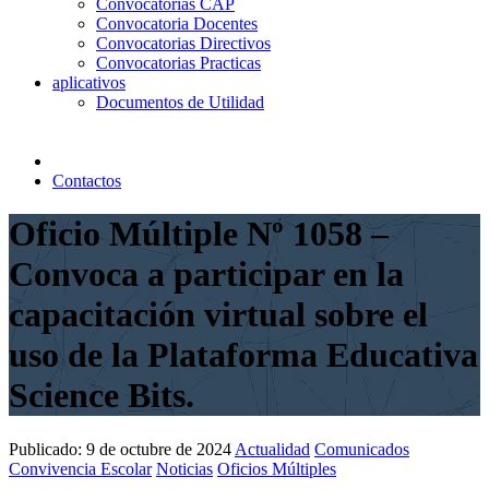
Convocatorias CAP
Convocatoria Docentes
Convocatorias Directivos
Convocatorias Practicas
aplicativos
Documentos de Utilidad
Contactos
Oficio Múltiple Nº 1058 –
Convoca a participar en la
capacitación virtual sobre el
uso de la Plataforma Educativa
Science Bits.
Publicado:
9 de octubre de 2024
Actualidad
Comunicados
Convivencia Escolar
Noticias
Oficios Múltiples