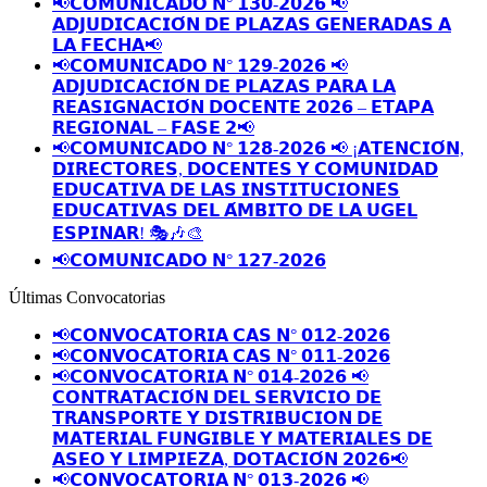
📢𝗖𝗢𝗠𝗨𝗡𝗜𝗖𝗔𝗗𝗢 𝗡° 𝟭𝟯𝟬-𝟮𝟬𝟮𝟲 📢
𝗔𝗗𝗝𝗨𝗗𝗜𝗖𝗔𝗖𝗜𝗢́𝗡 𝗗𝗘 𝗣𝗟𝗔𝗭𝗔𝗦 𝗚𝗘𝗡𝗘𝗥𝗔𝗗𝗔𝗦 𝗔
𝗟𝗔 𝗙𝗘𝗖𝗛𝗔📢
📢𝗖𝗢𝗠𝗨𝗡𝗜𝗖𝗔𝗗𝗢 𝗡° 𝟭𝟮𝟵-𝟮𝟬𝟮𝟲 📢
𝗔𝗗𝗝𝗨𝗗𝗜𝗖𝗔𝗖𝗜𝗢́𝗡 𝗗𝗘 𝗣𝗟𝗔𝗭𝗔𝗦 𝗣𝗔𝗥𝗔 𝗟𝗔
𝗥𝗘𝗔𝗦𝗜𝗚𝗡𝗔𝗖𝗜𝗢́𝗡 𝗗𝗢𝗖𝗘𝗡𝗧𝗘 𝟮𝟬𝟮𝟲 – 𝗘𝗧𝗔𝗣𝗔
𝗥𝗘𝗚𝗜𝗢𝗡𝗔𝗟 – 𝗙𝗔𝗦𝗘 𝟮📢
📢𝗖𝗢𝗠𝗨𝗡𝗜𝗖𝗔𝗗𝗢 𝗡° 𝟭𝟮𝟴-𝟮𝟬𝟮𝟲 📢 ¡𝗔𝗧𝗘𝗡𝗖𝗜𝗢́𝗡,
𝗗𝗜𝗥𝗘𝗖𝗧𝗢𝗥𝗘𝗦, 𝗗𝗢𝗖𝗘𝗡𝗧𝗘𝗦 𝗬 𝗖𝗢𝗠𝗨𝗡𝗜𝗗𝗔𝗗
𝗘𝗗𝗨𝗖𝗔𝗧𝗜𝗩𝗔 𝗗𝗘 𝗟𝗔𝗦 𝗜𝗡𝗦𝗧𝗜𝗧𝗨𝗖𝗜𝗢𝗡𝗘𝗦
𝗘𝗗𝗨𝗖𝗔𝗧𝗜𝗩𝗔𝗦 𝗗𝗘𝗟 𝗔́𝗠𝗕𝗜𝗧𝗢 𝗗𝗘 𝗟𝗔 𝗨𝗚𝗘𝗟
𝗘𝗦𝗣𝗜𝗡𝗔𝗥! 🎭🎶🎨
📢𝗖𝗢𝗠𝗨𝗡𝗜𝗖𝗔𝗗𝗢 𝗡° 𝟭𝟮𝟳-𝟮𝟬𝟮𝟲
Últimas Convocatorias
📢𝗖𝗢𝗡𝗩𝗢𝗖𝗔𝗧𝗢𝗥𝗜𝗔 𝗖𝗔𝗦 𝗡° 𝟬𝟭𝟮-𝟮𝟬𝟮𝟲
📢𝗖𝗢𝗡𝗩𝗢𝗖𝗔𝗧𝗢𝗥𝗜𝗔 𝗖𝗔𝗦 𝗡° 𝟬𝟭𝟭-𝟮𝟬𝟮𝟲
📢𝗖𝗢𝗡𝗩𝗢𝗖𝗔𝗧𝗢𝗥𝗜𝗔 𝗡° 𝟬𝟭𝟰-𝟮𝟬𝟮𝟲 📢
𝗖𝗢𝗡𝗧𝗥𝗔𝗧𝗔𝗖𝗜𝗢́𝗡 𝗗𝗘𝗟 𝗦𝗘𝗥𝗩𝗜𝗖𝗜𝗢 𝗗𝗘
𝗧𝗥𝗔𝗡𝗦𝗣𝗢𝗥𝗧𝗘 𝗬 𝗗𝗜𝗦𝗧𝗥𝗜𝗕𝗨𝗖𝗜𝗢𝗡 𝗗𝗘
𝗠𝗔𝗧𝗘𝗥𝗜𝗔𝗟 𝗙𝗨𝗡𝗚𝗜𝗕𝗟𝗘 𝗬 𝗠𝗔𝗧𝗘𝗥𝗜𝗔𝗟𝗘𝗦 𝗗𝗘
𝗔𝗦𝗘𝗢 𝗬 𝗟𝗜𝗠𝗣𝗜𝗘𝗭𝗔, 𝗗𝗢𝗧𝗔𝗖𝗜𝗢́𝗡 𝟮𝟬𝟮𝟲📢
📢𝗖𝗢𝗡𝗩𝗢𝗖𝗔𝗧𝗢𝗥𝗜𝗔 𝗡° 𝟬𝟭𝟯-𝟮𝟬𝟮𝟲 📢