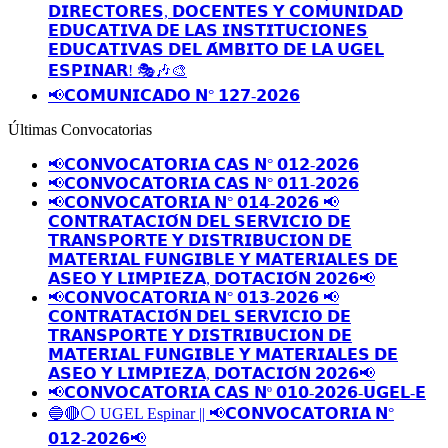
𝗗𝗜𝗥𝗘𝗖𝗧𝗢𝗥𝗘𝗦, 𝗗𝗢𝗖𝗘𝗡𝗧𝗘𝗦 𝗬 𝗖𝗢𝗠𝗨𝗡𝗜𝗗𝗔𝗗
𝗘𝗗𝗨𝗖𝗔𝗧𝗜𝗩𝗔 𝗗𝗘 𝗟𝗔𝗦 𝗜𝗡𝗦𝗧𝗜𝗧𝗨𝗖𝗜𝗢𝗡𝗘𝗦
𝗘𝗗𝗨𝗖𝗔𝗧𝗜𝗩𝗔𝗦 𝗗𝗘𝗟 𝗔́𝗠𝗕𝗜𝗧𝗢 𝗗𝗘 𝗟𝗔 𝗨𝗚𝗘𝗟
𝗘𝗦𝗣𝗜𝗡𝗔𝗥! 🎭🎶🎨
📢𝗖𝗢𝗠𝗨𝗡𝗜𝗖𝗔𝗗𝗢 𝗡° 𝟭𝟮𝟳-𝟮𝟬𝟮𝟲
Últimas Convocatorias
📢𝗖𝗢𝗡𝗩𝗢𝗖𝗔𝗧𝗢𝗥𝗜𝗔 𝗖𝗔𝗦 𝗡° 𝟬𝟭𝟮-𝟮𝟬𝟮𝟲
📢𝗖𝗢𝗡𝗩𝗢𝗖𝗔𝗧𝗢𝗥𝗜𝗔 𝗖𝗔𝗦 𝗡° 𝟬𝟭𝟭-𝟮𝟬𝟮𝟲
📢𝗖𝗢𝗡𝗩𝗢𝗖𝗔𝗧𝗢𝗥𝗜𝗔 𝗡° 𝟬𝟭𝟰-𝟮𝟬𝟮𝟲 📢
𝗖𝗢𝗡𝗧𝗥𝗔𝗧𝗔𝗖𝗜𝗢́𝗡 𝗗𝗘𝗟 𝗦𝗘𝗥𝗩𝗜𝗖𝗜𝗢 𝗗𝗘
𝗧𝗥𝗔𝗡𝗦𝗣𝗢𝗥𝗧𝗘 𝗬 𝗗𝗜𝗦𝗧𝗥𝗜𝗕𝗨𝗖𝗜𝗢𝗡 𝗗𝗘
𝗠𝗔𝗧𝗘𝗥𝗜𝗔𝗟 𝗙𝗨𝗡𝗚𝗜𝗕𝗟𝗘 𝗬 𝗠𝗔𝗧𝗘𝗥𝗜𝗔𝗟𝗘𝗦 𝗗𝗘
𝗔𝗦𝗘𝗢 𝗬 𝗟𝗜𝗠𝗣𝗜𝗘𝗭𝗔, 𝗗𝗢𝗧𝗔𝗖𝗜𝗢́𝗡 𝟮𝟬𝟮𝟲📢
📢𝗖𝗢𝗡𝗩𝗢𝗖𝗔𝗧𝗢𝗥𝗜𝗔 𝗡° 𝟬𝟭𝟯-𝟮𝟬𝟮𝟲 📢
𝗖𝗢𝗡𝗧𝗥𝗔𝗧𝗔𝗖𝗜𝗢́𝗡 𝗗𝗘𝗟 𝗦𝗘𝗥𝗩𝗜𝗖𝗜𝗢 𝗗𝗘
𝗧𝗥𝗔𝗡𝗦𝗣𝗢𝗥𝗧𝗘 𝗬 𝗗𝗜𝗦𝗧𝗥𝗜𝗕𝗨𝗖𝗜𝗢𝗡 𝗗𝗘
𝗠𝗔𝗧𝗘𝗥𝗜𝗔𝗟 𝗙𝗨𝗡𝗚𝗜𝗕𝗟𝗘 𝗬 𝗠𝗔𝗧𝗘𝗥𝗜𝗔𝗟𝗘𝗦 𝗗𝗘
𝗔𝗦𝗘𝗢 𝗬 𝗟𝗜𝗠𝗣𝗜𝗘𝗭𝗔, 𝗗𝗢𝗧𝗔𝗖𝗜𝗢́𝗡 𝟮𝟬𝟮𝟲📢
📢𝗖𝗢𝗡𝗩𝗢𝗖𝗔𝗧𝗢𝗥𝗜𝗔 𝗖𝗔𝗦 𝗡º 𝟬𝟭𝟬-𝟮𝟬𝟮𝟲-𝗨𝗚𝗘𝗟-𝗘
🔵🔴⚪️ UGEL Espinar || 📢𝗖𝗢𝗡𝗩𝗢𝗖𝗔𝗧𝗢𝗥𝗜𝗔 𝗡°
𝟬𝟭𝟮-𝟮𝟬𝟮𝟲📢