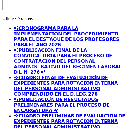
Últimas Noticias
📢𝗖𝗥𝗢𝗡𝗢𝗚𝗥𝗔𝗠𝗔 𝗣𝗔𝗥𝗔 𝗟𝗔
𝗜𝗠𝗣𝗟𝗘𝗠𝗘𝗡𝗧𝗔𝗖𝗜𝗢́𝗡 𝗗𝗘𝗟 𝗣𝗥𝗢𝗖𝗘𝗗𝗜𝗠𝗜𝗘𝗡𝗧𝗢
𝗣𝗔𝗥𝗔 𝗘𝗟 𝗗𝗘𝗦𝗧𝗔𝗤𝗨𝗘 𝗗𝗘 𝗟𝗢𝗦 𝗣𝗥𝗢𝗙𝗘𝗦𝗢𝗥𝗘𝗦
𝗣𝗔𝗥𝗔 𝗘𝗟 𝗔𝗡̃𝗢 𝟮𝟬𝟮𝟲
📢𝗣𝗨𝗕𝗟𝗜𝗖𝗔𝗖𝗜𝗢́𝗡 𝗙𝗜𝗡𝗔𝗟 𝗗𝗘 𝗟𝗔
𝗖𝗢𝗡𝗩𝗢𝗖𝗔𝗧𝗢𝗥𝗜𝗔 𝗣𝗔𝗥𝗔 𝗘𝗟 𝗣𝗥𝗢𝗖𝗘𝗦𝗢 𝗗𝗘
𝗖𝗢𝗡𝗧𝗥𝗔𝗧𝗔𝗖𝗜𝗢𝗡 𝗗𝗘𝗟 𝗣𝗘𝗥𝗦𝗢𝗡𝗔𝗟
𝗔𝗗𝗠𝗜𝗡𝗜𝗦𝗧𝗥𝗔𝗧𝗜𝗩𝗢 𝗗𝗘𝗟 𝗥𝗘𝗚𝗜𝗠𝗘𝗡 𝗟𝗔𝗕𝗢𝗥𝗔𝗟
𝗗.𝗟. 𝗡º 𝟮𝟳𝟲 📢
📢𝗖𝗨𝗔𝗗𝗥𝗢 𝗙𝗜𝗡𝗔𝗟 𝗗𝗘 𝗘𝗩𝗔𝗟𝗨𝗔𝗖𝗜𝗢́𝗡 𝗗𝗘
𝗘𝗫𝗣𝗘𝗗𝗜𝗘𝗡𝗧𝗘𝗦 𝗣𝗔𝗥𝗔 𝗥𝗢𝗧𝗔𝗖𝗜𝗢́𝗡 𝗜𝗡𝗧𝗘𝗥𝗡𝗔
𝗗𝗘𝗟 𝗣𝗘𝗥𝗦𝗢𝗡𝗔𝗟 𝗔𝗗𝗠𝗜𝗡𝗜𝗦𝗧𝗥𝗔𝗧𝗜𝗩𝗢
𝗖𝗢𝗠𝗣𝗥𝗘𝗡𝗗𝗜𝗗𝗢 𝗘𝗡 𝗘𝗟 𝗗. 𝗟𝗘𝗚. 𝟮𝟳𝟲
📢𝗣𝗨𝗕𝗟𝗜𝗖𝗔𝗖𝗜𝗢́𝗡 𝗗𝗘 𝗥𝗘𝗦𝗨𝗟𝗧𝗔𝗗𝗢𝗦
𝗣𝗥𝗘𝗟𝗜𝗠𝗜𝗡𝗔𝗥𝗘𝗦 𝗣𝗔𝗥𝗔 𝗘𝗟 𝗣𝗥𝗢𝗖𝗘𝗦𝗢 𝗗𝗘
𝗘𝗡𝗖𝗔𝗥𝗚𝗔𝗧𝗨𝗥𝗔 📢
📢𝗖𝗨𝗔𝗗𝗥𝗢 𝗣𝗥𝗘𝗟𝗜𝗠𝗜𝗡𝗔𝗥 𝗗𝗘 𝗘𝗩𝗔𝗟𝗨𝗔𝗖𝗜𝗢́𝗡 𝗗𝗘
𝗘𝗫𝗣𝗘𝗗𝗜𝗘𝗡𝗧𝗘𝗦 𝗣𝗔𝗥𝗔 𝗥𝗢𝗧𝗔𝗖𝗜𝗢́𝗡 𝗜𝗡𝗧𝗘𝗥𝗡𝗔
𝗗𝗘𝗟 𝗣𝗘𝗥𝗦𝗢𝗡𝗔𝗟 𝗔𝗗𝗠𝗜𝗡𝗜𝗦𝗧𝗥𝗔𝗧𝗜𝗩𝗢