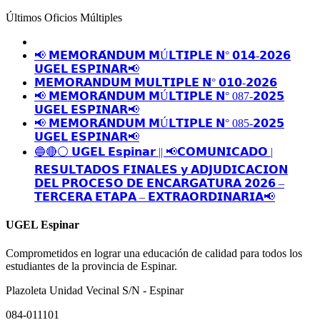
Últimos Oficios Múltiples
📢 𝗠𝗘𝗠𝗢𝗥𝗔́𝗡𝗗𝗨𝗠 𝗠Ú𝗟𝗧𝗜𝗣𝗟𝗘 𝗡° 𝟬𝟭𝟰-𝟮𝟬𝟮𝟲
𝗨𝗚𝗘𝗟 𝗘𝗦𝗣𝗜𝗡𝗔𝗥📢
𝗠𝗘𝗠𝗢𝗥𝗔𝗡𝗗𝗨𝗠 𝗠𝗨𝗟𝗧𝗜𝗣𝗟𝗘 𝗡° 𝟬𝟭𝟬-𝟮𝟬𝟮𝟲
📢 𝗠𝗘𝗠𝗢𝗥𝗔́𝗡𝗗𝗨𝗠 𝗠Ú𝗟𝗧𝗜𝗣𝗟𝗘 𝗡° 087-𝟮𝟬𝟮𝟱
𝗨𝗚𝗘𝗟 𝗘𝗦𝗣𝗜𝗡𝗔𝗥📢
📢 𝗠𝗘𝗠𝗢𝗥𝗔́𝗡𝗗𝗨𝗠 𝗠Ú𝗟𝗧𝗜𝗣𝗟𝗘 𝗡° 085-𝟮𝟬𝟮𝟱
𝗨𝗚𝗘𝗟 𝗘𝗦𝗣𝗜𝗡𝗔𝗥📢
🔵🔴⚪️ 𝗨𝗚𝗘𝗟 𝗘𝘀𝗽𝗶𝗻𝗮𝗿 || 📢𝗖𝗢𝗠𝗨𝗡𝗜𝗖𝗔𝗗𝗢 |
𝗥𝗘𝗦𝗨𝗟𝗧𝗔𝗗𝗢𝗦 𝗙𝗜𝗡𝗔𝗟𝗘𝗦 𝘆 𝗔𝗗𝗝𝗨𝗗𝗜𝗖𝗔𝗖𝗜𝗢𝗡
𝗗𝗘𝗟 𝗣𝗥𝗢𝗖𝗘𝗦𝗢 𝗗𝗘 𝗘𝗡𝗖𝗔𝗥𝗚𝗔𝗧𝗨𝗥𝗔 𝟮𝟬𝟮𝟲 –
𝗧𝗘𝗥𝗖𝗘𝗥𝗔 𝗘𝗧𝗔𝗣𝗔 – 𝗘𝗫𝗧𝗥𝗔𝗢𝗥𝗗𝗜𝗡𝗔𝗥𝗜𝗔📢
UGEL Espinar
Comprometidos en lograr una educación de calidad para todos los
estudiantes de la provincia de Espinar.
Plazoleta Unidad Vecinal S/N - Espinar
084-011101