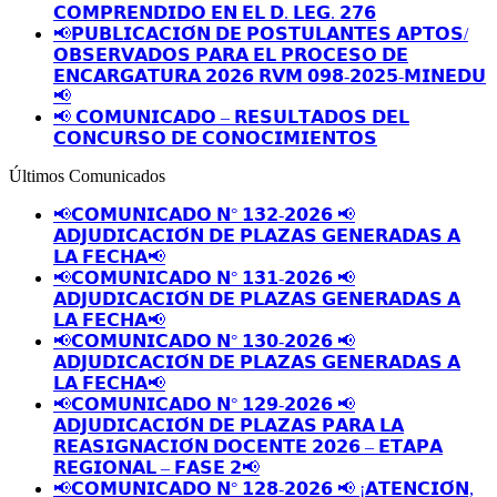
𝗖𝗢𝗠𝗣𝗥𝗘𝗡𝗗𝗜𝗗𝗢 𝗘𝗡 𝗘𝗟 𝗗. 𝗟𝗘𝗚. 𝟮𝟳𝟲
📢𝗣𝗨𝗕𝗟𝗜𝗖𝗔𝗖𝗜𝗢́𝗡 𝗗𝗘 𝗣𝗢𝗦𝗧𝗨𝗟𝗔𝗡𝗧𝗘𝗦 𝗔𝗣𝗧𝗢𝗦/
𝗢𝗕𝗦𝗘𝗥𝗩𝗔𝗗𝗢𝗦 𝗣𝗔𝗥𝗔 𝗘𝗟 𝗣𝗥𝗢𝗖𝗘𝗦𝗢 𝗗𝗘
𝗘𝗡𝗖𝗔𝗥𝗚𝗔𝗧𝗨𝗥𝗔 𝟮𝟬𝟮𝟲 𝗥𝗩𝗠 𝟬𝟵𝟴-𝟮𝟬𝟮𝟱-𝗠𝗜𝗡𝗘𝗗𝗨
📢
📢 𝗖𝗢𝗠𝗨𝗡𝗜𝗖𝗔𝗗𝗢 – 𝗥𝗘𝗦𝗨𝗟𝗧𝗔𝗗𝗢𝗦 𝗗𝗘𝗟
𝗖𝗢𝗡𝗖𝗨𝗥𝗦𝗢 𝗗𝗘 𝗖𝗢𝗡𝗢𝗖𝗜𝗠𝗜𝗘𝗡𝗧𝗢𝗦
Últimos Comunicados
📢𝗖𝗢𝗠𝗨𝗡𝗜𝗖𝗔𝗗𝗢 𝗡° 𝟭𝟯𝟮-𝟮𝟬𝟮𝟲 📢
𝗔𝗗𝗝𝗨𝗗𝗜𝗖𝗔𝗖𝗜𝗢́𝗡 𝗗𝗘 𝗣𝗟𝗔𝗭𝗔𝗦 𝗚𝗘𝗡𝗘𝗥𝗔𝗗𝗔𝗦 𝗔
𝗟𝗔 𝗙𝗘𝗖𝗛𝗔📢
📢𝗖𝗢𝗠𝗨𝗡𝗜𝗖𝗔𝗗𝗢 𝗡° 𝟭𝟯𝟭-𝟮𝟬𝟮𝟲 📢
𝗔𝗗𝗝𝗨𝗗𝗜𝗖𝗔𝗖𝗜𝗢́𝗡 𝗗𝗘 𝗣𝗟𝗔𝗭𝗔𝗦 𝗚𝗘𝗡𝗘𝗥𝗔𝗗𝗔𝗦 𝗔
𝗟𝗔 𝗙𝗘𝗖𝗛𝗔📢
📢𝗖𝗢𝗠𝗨𝗡𝗜𝗖𝗔𝗗𝗢 𝗡° 𝟭𝟯𝟬-𝟮𝟬𝟮𝟲 📢
𝗔𝗗𝗝𝗨𝗗𝗜𝗖𝗔𝗖𝗜𝗢́𝗡 𝗗𝗘 𝗣𝗟𝗔𝗭𝗔𝗦 𝗚𝗘𝗡𝗘𝗥𝗔𝗗𝗔𝗦 𝗔
𝗟𝗔 𝗙𝗘𝗖𝗛𝗔📢
📢𝗖𝗢𝗠𝗨𝗡𝗜𝗖𝗔𝗗𝗢 𝗡° 𝟭𝟮𝟵-𝟮𝟬𝟮𝟲 📢
𝗔𝗗𝗝𝗨𝗗𝗜𝗖𝗔𝗖𝗜𝗢́𝗡 𝗗𝗘 𝗣𝗟𝗔𝗭𝗔𝗦 𝗣𝗔𝗥𝗔 𝗟𝗔
𝗥𝗘𝗔𝗦𝗜𝗚𝗡𝗔𝗖𝗜𝗢́𝗡 𝗗𝗢𝗖𝗘𝗡𝗧𝗘 𝟮𝟬𝟮𝟲 – 𝗘𝗧𝗔𝗣𝗔
𝗥𝗘𝗚𝗜𝗢𝗡𝗔𝗟 – 𝗙𝗔𝗦𝗘 𝟮📢
📢𝗖𝗢𝗠𝗨𝗡𝗜𝗖𝗔𝗗𝗢 𝗡° 𝟭𝟮𝟴-𝟮𝟬𝟮𝟲 📢 ¡𝗔𝗧𝗘𝗡𝗖𝗜𝗢́𝗡,