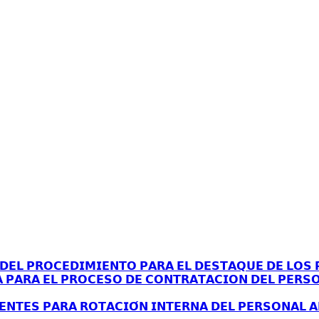
𝗘𝗟 𝗣𝗥𝗢𝗖𝗘𝗗𝗜𝗠𝗜𝗘𝗡𝗧𝗢 𝗣𝗔𝗥𝗔 𝗘𝗟 𝗗𝗘𝗦𝗧𝗔𝗤𝗨𝗘 𝗗𝗘 𝗟𝗢𝗦 𝗣
𝗔 𝗣𝗔𝗥𝗔 𝗘𝗟 𝗣𝗥𝗢𝗖𝗘𝗦𝗢 𝗗𝗘 𝗖𝗢𝗡𝗧𝗥𝗔𝗧𝗔𝗖𝗜𝗢𝗡 𝗗𝗘𝗟 𝗣𝗘𝗥𝗦
𝗘𝗡𝗧𝗘𝗦 𝗣𝗔𝗥𝗔 𝗥𝗢𝗧𝗔𝗖𝗜𝗢́𝗡 𝗜𝗡𝗧𝗘𝗥𝗡𝗔 𝗗𝗘𝗟 𝗣𝗘𝗥𝗦𝗢𝗡𝗔𝗟 