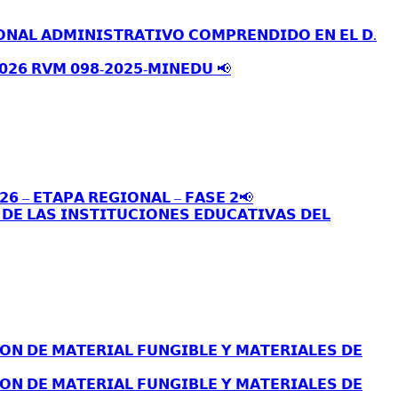
𝗢𝗡𝗔𝗟 𝗔𝗗𝗠𝗜𝗡𝗜𝗦𝗧𝗥𝗔𝗧𝗜𝗩𝗢 𝗖𝗢𝗠𝗣𝗥𝗘𝗡𝗗𝗜𝗗𝗢 𝗘𝗡 𝗘𝗟 𝗗.
𝟬𝟮𝟲 𝗥𝗩𝗠 𝟬𝟵𝟴-𝟮𝟬𝟮𝟱-𝗠𝗜𝗡𝗘𝗗𝗨 📢
𝟮𝟲 – 𝗘𝗧𝗔𝗣𝗔 𝗥𝗘𝗚𝗜𝗢𝗡𝗔𝗟 – 𝗙𝗔𝗦𝗘 𝟮📢
𝗘 𝗟𝗔𝗦 𝗜𝗡𝗦𝗧𝗜𝗧𝗨𝗖𝗜𝗢𝗡𝗘𝗦 𝗘𝗗𝗨𝗖𝗔𝗧𝗜𝗩𝗔𝗦 𝗗𝗘𝗟
𝗢𝗡 𝗗𝗘 𝗠𝗔𝗧𝗘𝗥𝗜𝗔𝗟 𝗙𝗨𝗡𝗚𝗜𝗕𝗟𝗘 𝗬 𝗠𝗔𝗧𝗘𝗥𝗜𝗔𝗟𝗘𝗦 𝗗𝗘
𝗢𝗡 𝗗𝗘 𝗠𝗔𝗧𝗘𝗥𝗜𝗔𝗟 𝗙𝗨𝗡𝗚𝗜𝗕𝗟𝗘 𝗬 𝗠𝗔𝗧𝗘𝗥𝗜𝗔𝗟𝗘𝗦 𝗗𝗘