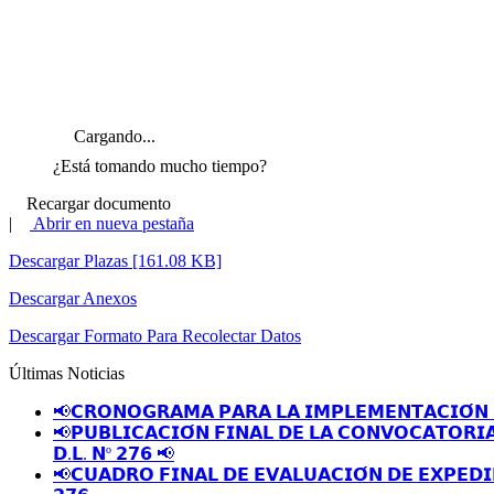
Cargando...
¿Está tomando mucho tiempo?
Recargar documento
|
Abrir en nueva pestaña
Descargar Plazas [161.08 KB]
Descargar Anexos
Descargar Formato Para Recolectar Datos
Últimas Noticias
📢𝗖𝗥𝗢𝗡𝗢𝗚𝗥𝗔𝗠𝗔 𝗣𝗔𝗥𝗔 𝗟𝗔 𝗜𝗠𝗣𝗟𝗘𝗠𝗘𝗡𝗧𝗔𝗖𝗜𝗢́𝗡 
📢𝗣𝗨𝗕𝗟𝗜𝗖𝗔𝗖𝗜𝗢́𝗡 𝗙𝗜𝗡𝗔𝗟 𝗗𝗘 𝗟𝗔 𝗖𝗢𝗡𝗩𝗢𝗖𝗔𝗧𝗢𝗥𝗜
𝗗.𝗟. 𝗡º 𝟮𝟳𝟲 📢
📢𝗖𝗨𝗔𝗗𝗥𝗢 𝗙𝗜𝗡𝗔𝗟 𝗗𝗘 𝗘𝗩𝗔𝗟𝗨𝗔𝗖𝗜𝗢́𝗡 𝗗𝗘 𝗘𝗫𝗣𝗘𝗗𝗜