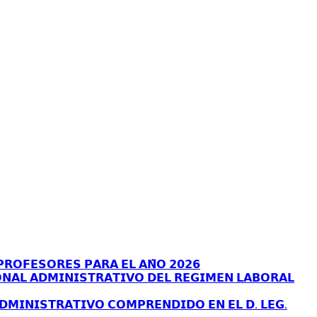
𝗥𝗢𝗙𝗘𝗦𝗢𝗥𝗘𝗦 𝗣𝗔𝗥𝗔 𝗘𝗟 𝗔𝗡̃𝗢 𝟮𝟬𝟮𝟲
𝗡𝗔𝗟 𝗔𝗗𝗠𝗜𝗡𝗜𝗦𝗧𝗥𝗔𝗧𝗜𝗩𝗢 𝗗𝗘𝗟 𝗥𝗘𝗚𝗜𝗠𝗘𝗡 𝗟𝗔𝗕𝗢𝗥𝗔𝗟
𝗗𝗠𝗜𝗡𝗜𝗦𝗧𝗥𝗔𝗧𝗜𝗩𝗢 𝗖𝗢𝗠𝗣𝗥𝗘𝗡𝗗𝗜𝗗𝗢 𝗘𝗡 𝗘𝗟 𝗗. 𝗟𝗘𝗚.