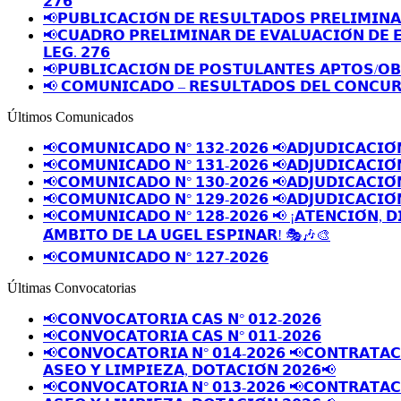
𝟮𝟳𝟲
📢𝗣𝗨𝗕𝗟𝗜𝗖𝗔𝗖𝗜𝗢́𝗡 𝗗𝗘 𝗥𝗘𝗦𝗨𝗟𝗧𝗔𝗗𝗢𝗦 𝗣𝗥𝗘𝗟𝗜𝗠𝗜𝗡
📢𝗖𝗨𝗔𝗗𝗥𝗢 𝗣𝗥𝗘𝗟𝗜𝗠𝗜𝗡𝗔𝗥 𝗗𝗘 𝗘𝗩𝗔𝗟𝗨𝗔𝗖𝗜𝗢́𝗡 𝗗𝗘 
𝗟𝗘𝗚. 𝟮𝟳𝟲
📢𝗣𝗨𝗕𝗟𝗜𝗖𝗔𝗖𝗜𝗢́𝗡 𝗗𝗘 𝗣𝗢𝗦𝗧𝗨𝗟𝗔𝗡𝗧𝗘𝗦 𝗔𝗣𝗧𝗢𝗦/𝗢
📢 𝗖𝗢𝗠𝗨𝗡𝗜𝗖𝗔𝗗𝗢 – 𝗥𝗘𝗦𝗨𝗟𝗧𝗔𝗗𝗢𝗦 𝗗𝗘𝗟 𝗖𝗢𝗡𝗖𝗨𝗥
Últimos Comunicados
📢𝗖𝗢𝗠𝗨𝗡𝗜𝗖𝗔𝗗𝗢 𝗡° 𝟭𝟯𝟮-𝟮𝟬𝟮𝟲 📢𝗔𝗗𝗝𝗨𝗗𝗜𝗖𝗔𝗖𝗜𝗢́
📢𝗖𝗢𝗠𝗨𝗡𝗜𝗖𝗔𝗗𝗢 𝗡° 𝟭𝟯𝟭-𝟮𝟬𝟮𝟲 📢𝗔𝗗𝗝𝗨𝗗𝗜𝗖𝗔𝗖𝗜𝗢́
📢𝗖𝗢𝗠𝗨𝗡𝗜𝗖𝗔𝗗𝗢 𝗡° 𝟭𝟯𝟬-𝟮𝟬𝟮𝟲 📢𝗔𝗗𝗝𝗨𝗗𝗜𝗖𝗔𝗖𝗜𝗢́
📢𝗖𝗢𝗠𝗨𝗡𝗜𝗖𝗔𝗗𝗢 𝗡° 𝟭𝟮𝟵-𝟮𝟬𝟮𝟲 📢𝗔𝗗𝗝𝗨𝗗𝗜𝗖𝗔𝗖𝗜𝗢́
📢𝗖𝗢𝗠𝗨𝗡𝗜𝗖𝗔𝗗𝗢 𝗡° 𝟭𝟮𝟴-𝟮𝟬𝟮𝟲 📢 ¡𝗔𝗧𝗘𝗡𝗖𝗜𝗢́𝗡, 𝗗
𝗔́𝗠𝗕𝗜𝗧𝗢 𝗗𝗘 𝗟𝗔 𝗨𝗚𝗘𝗟 𝗘𝗦𝗣𝗜𝗡𝗔𝗥! 🎭🎶🎨
📢𝗖𝗢𝗠𝗨𝗡𝗜𝗖𝗔𝗗𝗢 𝗡° 𝟭𝟮𝟳-𝟮𝟬𝟮𝟲
Últimas Convocatorias
📢𝗖𝗢𝗡𝗩𝗢𝗖𝗔𝗧𝗢𝗥𝗜𝗔 𝗖𝗔𝗦 𝗡° 𝟬𝟭𝟮-𝟮𝟬𝟮𝟲
📢𝗖𝗢𝗡𝗩𝗢𝗖𝗔𝗧𝗢𝗥𝗜𝗔 𝗖𝗔𝗦 𝗡° 𝟬𝟭𝟭-𝟮𝟬𝟮𝟲
📢𝗖𝗢𝗡𝗩𝗢𝗖𝗔𝗧𝗢𝗥𝗜𝗔 𝗡° 𝟬𝟭𝟰-𝟮𝟬𝟮𝟲 📢𝗖𝗢𝗡𝗧𝗥𝗔𝗧𝗔𝗖𝗜
𝗔𝗦𝗘𝗢 𝗬 𝗟𝗜𝗠𝗣𝗜𝗘𝗭𝗔, 𝗗𝗢𝗧𝗔𝗖𝗜𝗢́𝗡 𝟮𝟬𝟮𝟲📢
📢𝗖𝗢𝗡𝗩𝗢𝗖𝗔𝗧𝗢𝗥𝗜𝗔 𝗡° 𝟬𝟭𝟯-𝟮𝟬𝟮𝟲 📢𝗖𝗢𝗡𝗧𝗥𝗔𝗧𝗔𝗖𝗜