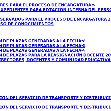
𝗥𝗘𝗦 𝗣𝗔𝗥𝗔 𝗘𝗟 𝗣𝗥𝗢𝗖𝗘𝗦𝗢 𝗗𝗘 𝗘𝗡𝗖𝗔𝗥𝗚𝗔𝗧𝗨𝗥𝗔 📢
𝗫𝗣𝗘𝗗𝗜𝗘𝗡𝗧𝗘𝗦 𝗣𝗔𝗥𝗔 𝗥𝗢𝗧𝗔𝗖𝗜𝗢́𝗡 𝗜𝗡𝗧𝗘𝗥𝗡𝗔 𝗗𝗘𝗟 𝗣𝗘𝗥𝗦
𝗦𝗘𝗥𝗩𝗔𝗗𝗢𝗦 𝗣𝗔𝗥𝗔 𝗘𝗟 𝗣𝗥𝗢𝗖𝗘𝗦𝗢 𝗗𝗘 𝗘𝗡𝗖𝗔𝗥𝗚𝗔𝗧𝗨𝗥𝗔 𝟮
𝗦𝗢 𝗗𝗘 𝗖𝗢𝗡𝗢𝗖𝗜𝗠𝗜𝗘𝗡𝗧𝗢𝗦
𝗡 𝗗𝗘 𝗣𝗟𝗔𝗭𝗔𝗦 𝗚𝗘𝗡𝗘𝗥𝗔𝗗𝗔𝗦 𝗔 𝗟𝗔 𝗙𝗘𝗖𝗛𝗔📢
𝗡 𝗗𝗘 𝗣𝗟𝗔𝗭𝗔𝗦 𝗚𝗘𝗡𝗘𝗥𝗔𝗗𝗔𝗦 𝗔 𝗟𝗔 𝗙𝗘𝗖𝗛𝗔📢
𝗡 𝗗𝗘 𝗣𝗟𝗔𝗭𝗔𝗦 𝗚𝗘𝗡𝗘𝗥𝗔𝗗𝗔𝗦 𝗔 𝗟𝗔 𝗙𝗘𝗖𝗛𝗔📢
 𝗗𝗘 𝗣𝗟𝗔𝗭𝗔𝗦 𝗣𝗔𝗥𝗔 𝗟𝗔 𝗥𝗘𝗔𝗦𝗜𝗚𝗡𝗔𝗖𝗜𝗢́𝗡 𝗗𝗢𝗖𝗘𝗡𝗧𝗘 𝟮𝟬
𝗥𝗘𝗖𝗧𝗢𝗥𝗘𝗦, 𝗗𝗢𝗖𝗘𝗡𝗧𝗘𝗦 𝗬 𝗖𝗢𝗠𝗨𝗡𝗜𝗗𝗔𝗗 𝗘𝗗𝗨𝗖𝗔𝗧𝗜𝗩𝗔 
́𝗡 𝗗𝗘𝗟 𝗦𝗘𝗥𝗩𝗜𝗖𝗜𝗢 𝗗𝗘 𝗧𝗥𝗔𝗡𝗦𝗣𝗢𝗥𝗧𝗘 𝗬 𝗗𝗜𝗦𝗧𝗥𝗜𝗕𝗨𝗖𝗜
́𝗡 𝗗𝗘𝗟 𝗦𝗘𝗥𝗩𝗜𝗖𝗜𝗢 𝗗𝗘 𝗧𝗥𝗔𝗡𝗦𝗣𝗢𝗥𝗧𝗘 𝗬 𝗗𝗜𝗦𝗧𝗥𝗜𝗕𝗨𝗖𝗜