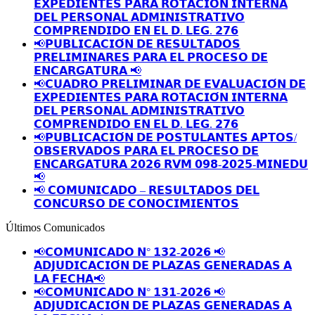
𝗘𝗫𝗣𝗘𝗗𝗜𝗘𝗡𝗧𝗘𝗦 𝗣𝗔𝗥𝗔 𝗥𝗢𝗧𝗔𝗖𝗜𝗢́𝗡 𝗜𝗡𝗧𝗘𝗥𝗡𝗔
𝗗𝗘𝗟 𝗣𝗘𝗥𝗦𝗢𝗡𝗔𝗟 𝗔𝗗𝗠𝗜𝗡𝗜𝗦𝗧𝗥𝗔𝗧𝗜𝗩𝗢
𝗖𝗢𝗠𝗣𝗥𝗘𝗡𝗗𝗜𝗗𝗢 𝗘𝗡 𝗘𝗟 𝗗. 𝗟𝗘𝗚. 𝟮𝟳𝟲
📢𝗣𝗨𝗕𝗟𝗜𝗖𝗔𝗖𝗜𝗢́𝗡 𝗗𝗘 𝗥𝗘𝗦𝗨𝗟𝗧𝗔𝗗𝗢𝗦
𝗣𝗥𝗘𝗟𝗜𝗠𝗜𝗡𝗔𝗥𝗘𝗦 𝗣𝗔𝗥𝗔 𝗘𝗟 𝗣𝗥𝗢𝗖𝗘𝗦𝗢 𝗗𝗘
𝗘𝗡𝗖𝗔𝗥𝗚𝗔𝗧𝗨𝗥𝗔 📢
📢𝗖𝗨𝗔𝗗𝗥𝗢 𝗣𝗥𝗘𝗟𝗜𝗠𝗜𝗡𝗔𝗥 𝗗𝗘 𝗘𝗩𝗔𝗟𝗨𝗔𝗖𝗜𝗢́𝗡 𝗗𝗘
𝗘𝗫𝗣𝗘𝗗𝗜𝗘𝗡𝗧𝗘𝗦 𝗣𝗔𝗥𝗔 𝗥𝗢𝗧𝗔𝗖𝗜𝗢́𝗡 𝗜𝗡𝗧𝗘𝗥𝗡𝗔
𝗗𝗘𝗟 𝗣𝗘𝗥𝗦𝗢𝗡𝗔𝗟 𝗔𝗗𝗠𝗜𝗡𝗜𝗦𝗧𝗥𝗔𝗧𝗜𝗩𝗢
𝗖𝗢𝗠𝗣𝗥𝗘𝗡𝗗𝗜𝗗𝗢 𝗘𝗡 𝗘𝗟 𝗗. 𝗟𝗘𝗚. 𝟮𝟳𝟲
📢𝗣𝗨𝗕𝗟𝗜𝗖𝗔𝗖𝗜𝗢́𝗡 𝗗𝗘 𝗣𝗢𝗦𝗧𝗨𝗟𝗔𝗡𝗧𝗘𝗦 𝗔𝗣𝗧𝗢𝗦/
𝗢𝗕𝗦𝗘𝗥𝗩𝗔𝗗𝗢𝗦 𝗣𝗔𝗥𝗔 𝗘𝗟 𝗣𝗥𝗢𝗖𝗘𝗦𝗢 𝗗𝗘
𝗘𝗡𝗖𝗔𝗥𝗚𝗔𝗧𝗨𝗥𝗔 𝟮𝟬𝟮𝟲 𝗥𝗩𝗠 𝟬𝟵𝟴-𝟮𝟬𝟮𝟱-𝗠𝗜𝗡𝗘𝗗𝗨
📢
📢 𝗖𝗢𝗠𝗨𝗡𝗜𝗖𝗔𝗗𝗢 – 𝗥𝗘𝗦𝗨𝗟𝗧𝗔𝗗𝗢𝗦 𝗗𝗘𝗟
𝗖𝗢𝗡𝗖𝗨𝗥𝗦𝗢 𝗗𝗘 𝗖𝗢𝗡𝗢𝗖𝗜𝗠𝗜𝗘𝗡𝗧𝗢𝗦
Últimos Comunicados
📢𝗖𝗢𝗠𝗨𝗡𝗜𝗖𝗔𝗗𝗢 𝗡° 𝟭𝟯𝟮-𝟮𝟬𝟮𝟲 📢
𝗔𝗗𝗝𝗨𝗗𝗜𝗖𝗔𝗖𝗜𝗢́𝗡 𝗗𝗘 𝗣𝗟𝗔𝗭𝗔𝗦 𝗚𝗘𝗡𝗘𝗥𝗔𝗗𝗔𝗦 𝗔
𝗟𝗔 𝗙𝗘𝗖𝗛𝗔📢
📢𝗖𝗢𝗠𝗨𝗡𝗜𝗖𝗔𝗗𝗢 𝗡° 𝟭𝟯𝟭-𝟮𝟬𝟮𝟲 📢
𝗔𝗗𝗝𝗨𝗗𝗜𝗖𝗔𝗖𝗜𝗢́𝗡 𝗗𝗘 𝗣𝗟𝗔𝗭𝗔𝗦 𝗚𝗘𝗡𝗘𝗥𝗔𝗗𝗔𝗦 𝗔