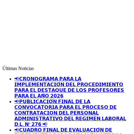
Últimas Noticias
📢𝗖𝗥𝗢𝗡𝗢𝗚𝗥𝗔𝗠𝗔 𝗣𝗔𝗥𝗔 𝗟𝗔
𝗜𝗠𝗣𝗟𝗘𝗠𝗘𝗡𝗧𝗔𝗖𝗜𝗢́𝗡 𝗗𝗘𝗟 𝗣𝗥𝗢𝗖𝗘𝗗𝗜𝗠𝗜𝗘𝗡𝗧𝗢
𝗣𝗔𝗥𝗔 𝗘𝗟 𝗗𝗘𝗦𝗧𝗔𝗤𝗨𝗘 𝗗𝗘 𝗟𝗢𝗦 𝗣𝗥𝗢𝗙𝗘𝗦𝗢𝗥𝗘𝗦
𝗣𝗔𝗥𝗔 𝗘𝗟 𝗔𝗡̃𝗢 𝟮𝟬𝟮𝟲
📢𝗣𝗨𝗕𝗟𝗜𝗖𝗔𝗖𝗜𝗢́𝗡 𝗙𝗜𝗡𝗔𝗟 𝗗𝗘 𝗟𝗔
𝗖𝗢𝗡𝗩𝗢𝗖𝗔𝗧𝗢𝗥𝗜𝗔 𝗣𝗔𝗥𝗔 𝗘𝗟 𝗣𝗥𝗢𝗖𝗘𝗦𝗢 𝗗𝗘
𝗖𝗢𝗡𝗧𝗥𝗔𝗧𝗔𝗖𝗜𝗢𝗡 𝗗𝗘𝗟 𝗣𝗘𝗥𝗦𝗢𝗡𝗔𝗟
𝗔𝗗𝗠𝗜𝗡𝗜𝗦𝗧𝗥𝗔𝗧𝗜𝗩𝗢 𝗗𝗘𝗟 𝗥𝗘𝗚𝗜𝗠𝗘𝗡 𝗟𝗔𝗕𝗢𝗥𝗔𝗟
𝗗.𝗟. 𝗡º 𝟮𝟳𝟲 📢
📢𝗖𝗨𝗔𝗗𝗥𝗢 𝗙𝗜𝗡𝗔𝗟 𝗗𝗘 𝗘𝗩𝗔𝗟𝗨𝗔𝗖𝗜𝗢́𝗡 𝗗𝗘