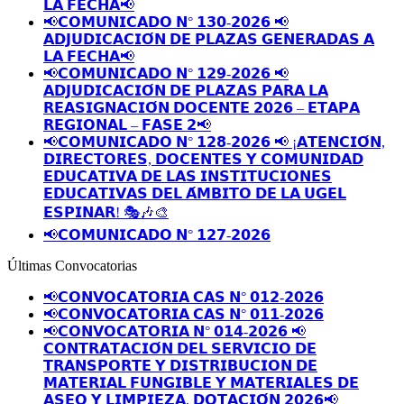
𝗟𝗔 𝗙𝗘𝗖𝗛𝗔📢
📢𝗖𝗢𝗠𝗨𝗡𝗜𝗖𝗔𝗗𝗢 𝗡° 𝟭𝟯𝟬-𝟮𝟬𝟮𝟲 📢
𝗔𝗗𝗝𝗨𝗗𝗜𝗖𝗔𝗖𝗜𝗢́𝗡 𝗗𝗘 𝗣𝗟𝗔𝗭𝗔𝗦 𝗚𝗘𝗡𝗘𝗥𝗔𝗗𝗔𝗦 𝗔
𝗟𝗔 𝗙𝗘𝗖𝗛𝗔📢
📢𝗖𝗢𝗠𝗨𝗡𝗜𝗖𝗔𝗗𝗢 𝗡° 𝟭𝟮𝟵-𝟮𝟬𝟮𝟲 📢
𝗔𝗗𝗝𝗨𝗗𝗜𝗖𝗔𝗖𝗜𝗢́𝗡 𝗗𝗘 𝗣𝗟𝗔𝗭𝗔𝗦 𝗣𝗔𝗥𝗔 𝗟𝗔
𝗥𝗘𝗔𝗦𝗜𝗚𝗡𝗔𝗖𝗜𝗢́𝗡 𝗗𝗢𝗖𝗘𝗡𝗧𝗘 𝟮𝟬𝟮𝟲 – 𝗘𝗧𝗔𝗣𝗔
𝗥𝗘𝗚𝗜𝗢𝗡𝗔𝗟 – 𝗙𝗔𝗦𝗘 𝟮📢
📢𝗖𝗢𝗠𝗨𝗡𝗜𝗖𝗔𝗗𝗢 𝗡° 𝟭𝟮𝟴-𝟮𝟬𝟮𝟲 📢 ¡𝗔𝗧𝗘𝗡𝗖𝗜𝗢́𝗡,
𝗗𝗜𝗥𝗘𝗖𝗧𝗢𝗥𝗘𝗦, 𝗗𝗢𝗖𝗘𝗡𝗧𝗘𝗦 𝗬 𝗖𝗢𝗠𝗨𝗡𝗜𝗗𝗔𝗗
𝗘𝗗𝗨𝗖𝗔𝗧𝗜𝗩𝗔 𝗗𝗘 𝗟𝗔𝗦 𝗜𝗡𝗦𝗧𝗜𝗧𝗨𝗖𝗜𝗢𝗡𝗘𝗦
𝗘𝗗𝗨𝗖𝗔𝗧𝗜𝗩𝗔𝗦 𝗗𝗘𝗟 𝗔́𝗠𝗕𝗜𝗧𝗢 𝗗𝗘 𝗟𝗔 𝗨𝗚𝗘𝗟
𝗘𝗦𝗣𝗜𝗡𝗔𝗥! 🎭🎶🎨
📢𝗖𝗢𝗠𝗨𝗡𝗜𝗖𝗔𝗗𝗢 𝗡° 𝟭𝟮𝟳-𝟮𝟬𝟮𝟲
Últimas Convocatorias
📢𝗖𝗢𝗡𝗩𝗢𝗖𝗔𝗧𝗢𝗥𝗜𝗔 𝗖𝗔𝗦 𝗡° 𝟬𝟭𝟮-𝟮𝟬𝟮𝟲
📢𝗖𝗢𝗡𝗩𝗢𝗖𝗔𝗧𝗢𝗥𝗜𝗔 𝗖𝗔𝗦 𝗡° 𝟬𝟭𝟭-𝟮𝟬𝟮𝟲
📢𝗖𝗢𝗡𝗩𝗢𝗖𝗔𝗧𝗢𝗥𝗜𝗔 𝗡° 𝟬𝟭𝟰-𝟮𝟬𝟮𝟲 📢
𝗖𝗢𝗡𝗧𝗥𝗔𝗧𝗔𝗖𝗜𝗢́𝗡 𝗗𝗘𝗟 𝗦𝗘𝗥𝗩𝗜𝗖𝗜𝗢 𝗗𝗘
𝗧𝗥𝗔𝗡𝗦𝗣𝗢𝗥𝗧𝗘 𝗬 𝗗𝗜𝗦𝗧𝗥𝗜𝗕𝗨𝗖𝗜𝗢𝗡 𝗗𝗘
𝗠𝗔𝗧𝗘𝗥𝗜𝗔𝗟 𝗙𝗨𝗡𝗚𝗜𝗕𝗟𝗘 𝗬 𝗠𝗔𝗧𝗘𝗥𝗜𝗔𝗟𝗘𝗦 𝗗𝗘
𝗔𝗦𝗘𝗢 𝗬 𝗟𝗜𝗠𝗣𝗜𝗘𝗭𝗔, 𝗗𝗢𝗧𝗔𝗖𝗜𝗢́𝗡 𝟮𝟬𝟮𝟲📢