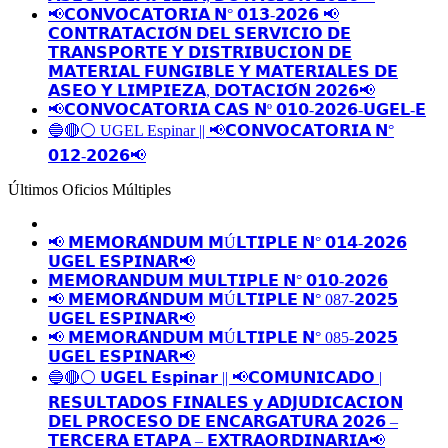
📢𝗖𝗢𝗡𝗩𝗢𝗖𝗔𝗧𝗢𝗥𝗜𝗔 𝗡° 𝟬𝟭𝟯-𝟮𝟬𝟮𝟲 📢
𝗖𝗢𝗡𝗧𝗥𝗔𝗧𝗔𝗖𝗜𝗢́𝗡 𝗗𝗘𝗟 𝗦𝗘𝗥𝗩𝗜𝗖𝗜𝗢 𝗗𝗘
𝗧𝗥𝗔𝗡𝗦𝗣𝗢𝗥𝗧𝗘 𝗬 𝗗𝗜𝗦𝗧𝗥𝗜𝗕𝗨𝗖𝗜𝗢𝗡 𝗗𝗘
𝗠𝗔𝗧𝗘𝗥𝗜𝗔𝗟 𝗙𝗨𝗡𝗚𝗜𝗕𝗟𝗘 𝗬 𝗠𝗔𝗧𝗘𝗥𝗜𝗔𝗟𝗘𝗦 𝗗𝗘
𝗔𝗦𝗘𝗢 𝗬 𝗟𝗜𝗠𝗣𝗜𝗘𝗭𝗔, 𝗗𝗢𝗧𝗔𝗖𝗜𝗢́𝗡 𝟮𝟬𝟮𝟲📢
📢𝗖𝗢𝗡𝗩𝗢𝗖𝗔𝗧𝗢𝗥𝗜𝗔 𝗖𝗔𝗦 𝗡º 𝟬𝟭𝟬-𝟮𝟬𝟮𝟲-𝗨𝗚𝗘𝗟-𝗘
🔵🔴⚪️ UGEL Espinar || 📢𝗖𝗢𝗡𝗩𝗢𝗖𝗔𝗧𝗢𝗥𝗜𝗔 𝗡°
𝟬𝟭𝟮-𝟮𝟬𝟮𝟲📢
Últimos Oficios Múltiples
📢 𝗠𝗘𝗠𝗢𝗥𝗔́𝗡𝗗𝗨𝗠 𝗠Ú𝗟𝗧𝗜𝗣𝗟𝗘 𝗡° 𝟬𝟭𝟰-𝟮𝟬𝟮𝟲
𝗨𝗚𝗘𝗟 𝗘𝗦𝗣𝗜𝗡𝗔𝗥📢
𝗠𝗘𝗠𝗢𝗥𝗔𝗡𝗗𝗨𝗠 𝗠𝗨𝗟𝗧𝗜𝗣𝗟𝗘 𝗡° 𝟬𝟭𝟬-𝟮𝟬𝟮𝟲
📢 𝗠𝗘𝗠𝗢𝗥𝗔́𝗡𝗗𝗨𝗠 𝗠Ú𝗟𝗧𝗜𝗣𝗟𝗘 𝗡° 087-𝟮𝟬𝟮𝟱
𝗨𝗚𝗘𝗟 𝗘𝗦𝗣𝗜𝗡𝗔𝗥📢
📢 𝗠𝗘𝗠𝗢𝗥𝗔́𝗡𝗗𝗨𝗠 𝗠Ú𝗟𝗧𝗜𝗣𝗟𝗘 𝗡° 085-𝟮𝟬𝟮𝟱
𝗨𝗚𝗘𝗟 𝗘𝗦𝗣𝗜𝗡𝗔𝗥📢
🔵🔴⚪️ 𝗨𝗚𝗘𝗟 𝗘𝘀𝗽𝗶𝗻𝗮𝗿 || 📢𝗖𝗢𝗠𝗨𝗡𝗜𝗖𝗔𝗗𝗢 |
𝗥𝗘𝗦𝗨𝗟𝗧𝗔𝗗𝗢𝗦 𝗙𝗜𝗡𝗔𝗟𝗘𝗦 𝘆 𝗔𝗗𝗝𝗨𝗗𝗜𝗖𝗔𝗖𝗜𝗢𝗡
𝗗𝗘𝗟 𝗣𝗥𝗢𝗖𝗘𝗦𝗢 𝗗𝗘 𝗘𝗡𝗖𝗔𝗥𝗚𝗔𝗧𝗨𝗥𝗔 𝟮𝟬𝟮𝟲 –
𝗧𝗘𝗥𝗖𝗘𝗥𝗔 𝗘𝗧𝗔𝗣𝗔 – 𝗘𝗫𝗧𝗥𝗔𝗢𝗥𝗗𝗜𝗡𝗔𝗥𝗜𝗔📢