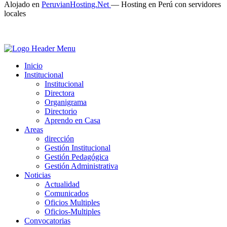
Alojado en
PeruvianHosting.Net
—
Hosting en Perú con servidores
locales
Inicio
Institucional
Institucional
Directora
Organigrama
Directorio
Aprendo en Casa
Areas
dirección
Gestión Institucional
Gestión Pedagógica
Gestión Administrativa
Noticias
Actualidad
Comunicados
Oficios Multiples
Oficios-Multiples
Convocatorias