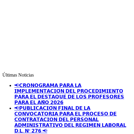
Últimas Noticias
📢𝗖𝗥𝗢𝗡𝗢𝗚𝗥𝗔𝗠𝗔 𝗣𝗔𝗥𝗔 𝗟𝗔
𝗜𝗠𝗣𝗟𝗘𝗠𝗘𝗡𝗧𝗔𝗖𝗜𝗢́𝗡 𝗗𝗘𝗟 𝗣𝗥𝗢𝗖𝗘𝗗𝗜𝗠𝗜𝗘𝗡𝗧𝗢
𝗣𝗔𝗥𝗔 𝗘𝗟 𝗗𝗘𝗦𝗧𝗔𝗤𝗨𝗘 𝗗𝗘 𝗟𝗢𝗦 𝗣𝗥𝗢𝗙𝗘𝗦𝗢𝗥𝗘𝗦
𝗣𝗔𝗥𝗔 𝗘𝗟 𝗔𝗡̃𝗢 𝟮𝟬𝟮𝟲
📢𝗣𝗨𝗕𝗟𝗜𝗖𝗔𝗖𝗜𝗢́𝗡 𝗙𝗜𝗡𝗔𝗟 𝗗𝗘 𝗟𝗔
𝗖𝗢𝗡𝗩𝗢𝗖𝗔𝗧𝗢𝗥𝗜𝗔 𝗣𝗔𝗥𝗔 𝗘𝗟 𝗣𝗥𝗢𝗖𝗘𝗦𝗢 𝗗𝗘
𝗖𝗢𝗡𝗧𝗥𝗔𝗧𝗔𝗖𝗜𝗢𝗡 𝗗𝗘𝗟 𝗣𝗘𝗥𝗦𝗢𝗡𝗔𝗟
𝗔𝗗𝗠𝗜𝗡𝗜𝗦𝗧𝗥𝗔𝗧𝗜𝗩𝗢 𝗗𝗘𝗟 𝗥𝗘𝗚𝗜𝗠𝗘𝗡 𝗟𝗔𝗕𝗢𝗥𝗔𝗟
𝗗.𝗟. 𝗡º 𝟮𝟳𝟲 📢