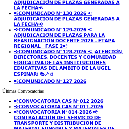
𝗔𝗗𝗝𝗨𝗗𝗜𝗖𝗔𝗖𝗜𝗢́𝗡 𝗗𝗘 𝗣𝗟𝗔𝗭𝗔𝗦 𝗚𝗘𝗡𝗘𝗥𝗔𝗗𝗔𝗦 𝗔
𝗟𝗔 𝗙𝗘𝗖𝗛𝗔📢
📢𝗖𝗢𝗠𝗨𝗡𝗜𝗖𝗔𝗗𝗢 𝗡° 𝟭𝟯𝟬-𝟮𝟬𝟮𝟲 📢
𝗔𝗗𝗝𝗨𝗗𝗜𝗖𝗔𝗖𝗜𝗢́𝗡 𝗗𝗘 𝗣𝗟𝗔𝗭𝗔𝗦 𝗚𝗘𝗡𝗘𝗥𝗔𝗗𝗔𝗦 𝗔
𝗟𝗔 𝗙𝗘𝗖𝗛𝗔📢
📢𝗖𝗢𝗠𝗨𝗡𝗜𝗖𝗔𝗗𝗢 𝗡° 𝟭𝟮𝟵-𝟮𝟬𝟮𝟲 📢
𝗔𝗗𝗝𝗨𝗗𝗜𝗖𝗔𝗖𝗜𝗢́𝗡 𝗗𝗘 𝗣𝗟𝗔𝗭𝗔𝗦 𝗣𝗔𝗥𝗔 𝗟𝗔
𝗥𝗘𝗔𝗦𝗜𝗚𝗡𝗔𝗖𝗜𝗢́𝗡 𝗗𝗢𝗖𝗘𝗡𝗧𝗘 𝟮𝟬𝟮𝟲 – 𝗘𝗧𝗔𝗣𝗔
𝗥𝗘𝗚𝗜𝗢𝗡𝗔𝗟 – 𝗙𝗔𝗦𝗘 𝟮📢
📢𝗖𝗢𝗠𝗨𝗡𝗜𝗖𝗔𝗗𝗢 𝗡° 𝟭𝟮𝟴-𝟮𝟬𝟮𝟲 📢 ¡𝗔𝗧𝗘𝗡𝗖𝗜𝗢́𝗡,
𝗗𝗜𝗥𝗘𝗖𝗧𝗢𝗥𝗘𝗦, 𝗗𝗢𝗖𝗘𝗡𝗧𝗘𝗦 𝗬 𝗖𝗢𝗠𝗨𝗡𝗜𝗗𝗔𝗗
𝗘𝗗𝗨𝗖𝗔𝗧𝗜𝗩𝗔 𝗗𝗘 𝗟𝗔𝗦 𝗜𝗡𝗦𝗧𝗜𝗧𝗨𝗖𝗜𝗢𝗡𝗘𝗦
𝗘𝗗𝗨𝗖𝗔𝗧𝗜𝗩𝗔𝗦 𝗗𝗘𝗟 𝗔́𝗠𝗕𝗜𝗧𝗢 𝗗𝗘 𝗟𝗔 𝗨𝗚𝗘𝗟
𝗘𝗦𝗣𝗜𝗡𝗔𝗥! 🎭🎶🎨
📢𝗖𝗢𝗠𝗨𝗡𝗜𝗖𝗔𝗗𝗢 𝗡° 𝟭𝟮𝟳-𝟮𝟬𝟮𝟲
Últimas Convocatorias
📢𝗖𝗢𝗡𝗩𝗢𝗖𝗔𝗧𝗢𝗥𝗜𝗔 𝗖𝗔𝗦 𝗡° 𝟬𝟭𝟮-𝟮𝟬𝟮𝟲
📢𝗖𝗢𝗡𝗩𝗢𝗖𝗔𝗧𝗢𝗥𝗜𝗔 𝗖𝗔𝗦 𝗡° 𝟬𝟭𝟭-𝟮𝟬𝟮𝟲
📢𝗖𝗢𝗡𝗩𝗢𝗖𝗔𝗧𝗢𝗥𝗜𝗔 𝗡° 𝟬𝟭𝟰-𝟮𝟬𝟮𝟲 📢
𝗖𝗢𝗡𝗧𝗥𝗔𝗧𝗔𝗖𝗜𝗢́𝗡 𝗗𝗘𝗟 𝗦𝗘𝗥𝗩𝗜𝗖𝗜𝗢 𝗗𝗘
𝗧𝗥𝗔𝗡𝗦𝗣𝗢𝗥𝗧𝗘 𝗬 𝗗𝗜𝗦𝗧𝗥𝗜𝗕𝗨𝗖𝗜𝗢𝗡 𝗗𝗘
𝗠𝗔𝗧𝗘𝗥𝗜𝗔𝗟 𝗙𝗨𝗡𝗚𝗜𝗕𝗟𝗘 𝗬 𝗠𝗔𝗧𝗘𝗥𝗜𝗔𝗟𝗘𝗦 𝗗𝗘