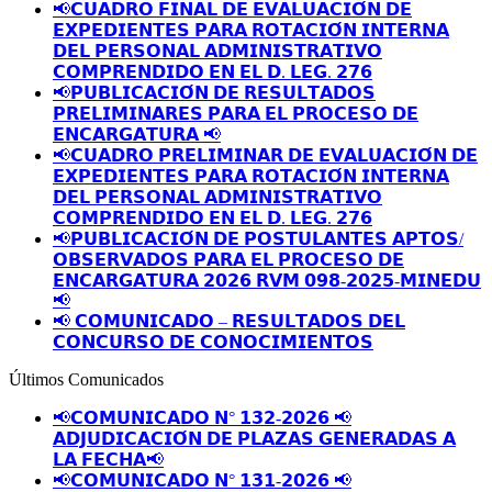
📢𝗖𝗨𝗔𝗗𝗥𝗢 𝗙𝗜𝗡𝗔𝗟 𝗗𝗘 𝗘𝗩𝗔𝗟𝗨𝗔𝗖𝗜𝗢́𝗡 𝗗𝗘
𝗘𝗫𝗣𝗘𝗗𝗜𝗘𝗡𝗧𝗘𝗦 𝗣𝗔𝗥𝗔 𝗥𝗢𝗧𝗔𝗖𝗜𝗢́𝗡 𝗜𝗡𝗧𝗘𝗥𝗡𝗔
𝗗𝗘𝗟 𝗣𝗘𝗥𝗦𝗢𝗡𝗔𝗟 𝗔𝗗𝗠𝗜𝗡𝗜𝗦𝗧𝗥𝗔𝗧𝗜𝗩𝗢
𝗖𝗢𝗠𝗣𝗥𝗘𝗡𝗗𝗜𝗗𝗢 𝗘𝗡 𝗘𝗟 𝗗. 𝗟𝗘𝗚. 𝟮𝟳𝟲
📢𝗣𝗨𝗕𝗟𝗜𝗖𝗔𝗖𝗜𝗢́𝗡 𝗗𝗘 𝗥𝗘𝗦𝗨𝗟𝗧𝗔𝗗𝗢𝗦
𝗣𝗥𝗘𝗟𝗜𝗠𝗜𝗡𝗔𝗥𝗘𝗦 𝗣𝗔𝗥𝗔 𝗘𝗟 𝗣𝗥𝗢𝗖𝗘𝗦𝗢 𝗗𝗘
𝗘𝗡𝗖𝗔𝗥𝗚𝗔𝗧𝗨𝗥𝗔 📢
📢𝗖𝗨𝗔𝗗𝗥𝗢 𝗣𝗥𝗘𝗟𝗜𝗠𝗜𝗡𝗔𝗥 𝗗𝗘 𝗘𝗩𝗔𝗟𝗨𝗔𝗖𝗜𝗢́𝗡 𝗗𝗘
𝗘𝗫𝗣𝗘𝗗𝗜𝗘𝗡𝗧𝗘𝗦 𝗣𝗔𝗥𝗔 𝗥𝗢𝗧𝗔𝗖𝗜𝗢́𝗡 𝗜𝗡𝗧𝗘𝗥𝗡𝗔
𝗗𝗘𝗟 𝗣𝗘𝗥𝗦𝗢𝗡𝗔𝗟 𝗔𝗗𝗠𝗜𝗡𝗜𝗦𝗧𝗥𝗔𝗧𝗜𝗩𝗢
𝗖𝗢𝗠𝗣𝗥𝗘𝗡𝗗𝗜𝗗𝗢 𝗘𝗡 𝗘𝗟 𝗗. 𝗟𝗘𝗚. 𝟮𝟳𝟲
📢𝗣𝗨𝗕𝗟𝗜𝗖𝗔𝗖𝗜𝗢́𝗡 𝗗𝗘 𝗣𝗢𝗦𝗧𝗨𝗟𝗔𝗡𝗧𝗘𝗦 𝗔𝗣𝗧𝗢𝗦/
𝗢𝗕𝗦𝗘𝗥𝗩𝗔𝗗𝗢𝗦 𝗣𝗔𝗥𝗔 𝗘𝗟 𝗣𝗥𝗢𝗖𝗘𝗦𝗢 𝗗𝗘
𝗘𝗡𝗖𝗔𝗥𝗚𝗔𝗧𝗨𝗥𝗔 𝟮𝟬𝟮𝟲 𝗥𝗩𝗠 𝟬𝟵𝟴-𝟮𝟬𝟮𝟱-𝗠𝗜𝗡𝗘𝗗𝗨
📢
📢 𝗖𝗢𝗠𝗨𝗡𝗜𝗖𝗔𝗗𝗢 – 𝗥𝗘𝗦𝗨𝗟𝗧𝗔𝗗𝗢𝗦 𝗗𝗘𝗟
𝗖𝗢𝗡𝗖𝗨𝗥𝗦𝗢 𝗗𝗘 𝗖𝗢𝗡𝗢𝗖𝗜𝗠𝗜𝗘𝗡𝗧𝗢𝗦
Últimos Comunicados
📢𝗖𝗢𝗠𝗨𝗡𝗜𝗖𝗔𝗗𝗢 𝗡° 𝟭𝟯𝟮-𝟮𝟬𝟮𝟲 📢
𝗔𝗗𝗝𝗨𝗗𝗜𝗖𝗔𝗖𝗜𝗢́𝗡 𝗗𝗘 𝗣𝗟𝗔𝗭𝗔𝗦 𝗚𝗘𝗡𝗘𝗥𝗔𝗗𝗔𝗦 𝗔
𝗟𝗔 𝗙𝗘𝗖𝗛𝗔📢
📢𝗖𝗢𝗠𝗨𝗡𝗜𝗖𝗔𝗗𝗢 𝗡° 𝟭𝟯𝟭-𝟮𝟬𝟮𝟲 📢