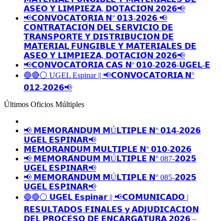
𝗔𝗦𝗘𝗢 𝗬 𝗟𝗜𝗠𝗣𝗜𝗘𝗭𝗔, 𝗗𝗢𝗧𝗔𝗖𝗜𝗢́𝗡 𝟮𝟬𝟮𝟲📢
📢𝗖𝗢𝗡𝗩𝗢𝗖𝗔𝗧𝗢𝗥𝗜𝗔 𝗡° 𝟬𝟭𝟯-𝟮𝟬𝟮𝟲 📢
𝗖𝗢𝗡𝗧𝗥𝗔𝗧𝗔𝗖𝗜𝗢́𝗡 𝗗𝗘𝗟 𝗦𝗘𝗥𝗩𝗜𝗖𝗜𝗢 𝗗𝗘
𝗧𝗥𝗔𝗡𝗦𝗣𝗢𝗥𝗧𝗘 𝗬 𝗗𝗜𝗦𝗧𝗥𝗜𝗕𝗨𝗖𝗜𝗢𝗡 𝗗𝗘
𝗠𝗔𝗧𝗘𝗥𝗜𝗔𝗟 𝗙𝗨𝗡𝗚𝗜𝗕𝗟𝗘 𝗬 𝗠𝗔𝗧𝗘𝗥𝗜𝗔𝗟𝗘𝗦 𝗗𝗘
𝗔𝗦𝗘𝗢 𝗬 𝗟𝗜𝗠𝗣𝗜𝗘𝗭𝗔, 𝗗𝗢𝗧𝗔𝗖𝗜𝗢́𝗡 𝟮𝟬𝟮𝟲📢
📢𝗖𝗢𝗡𝗩𝗢𝗖𝗔𝗧𝗢𝗥𝗜𝗔 𝗖𝗔𝗦 𝗡º 𝟬𝟭𝟬-𝟮𝟬𝟮𝟲-𝗨𝗚𝗘𝗟-𝗘
🔵🔴⚪️ UGEL Espinar || 📢𝗖𝗢𝗡𝗩𝗢𝗖𝗔𝗧𝗢𝗥𝗜𝗔 𝗡°
𝟬𝟭𝟮-𝟮𝟬𝟮𝟲📢
Últimos Oficios Múltiples
📢 𝗠𝗘𝗠𝗢𝗥𝗔́𝗡𝗗𝗨𝗠 𝗠Ú𝗟𝗧𝗜𝗣𝗟𝗘 𝗡° 𝟬𝟭𝟰-𝟮𝟬𝟮𝟲
𝗨𝗚𝗘𝗟 𝗘𝗦𝗣𝗜𝗡𝗔𝗥📢
𝗠𝗘𝗠𝗢𝗥𝗔𝗡𝗗𝗨𝗠 𝗠𝗨𝗟𝗧𝗜𝗣𝗟𝗘 𝗡° 𝟬𝟭𝟬-𝟮𝟬𝟮𝟲
📢 𝗠𝗘𝗠𝗢𝗥𝗔́𝗡𝗗𝗨𝗠 𝗠Ú𝗟𝗧𝗜𝗣𝗟𝗘 𝗡° 087-𝟮𝟬𝟮𝟱
𝗨𝗚𝗘𝗟 𝗘𝗦𝗣𝗜𝗡𝗔𝗥📢
📢 𝗠𝗘𝗠𝗢𝗥𝗔́𝗡𝗗𝗨𝗠 𝗠Ú𝗟𝗧𝗜𝗣𝗟𝗘 𝗡° 085-𝟮𝟬𝟮𝟱
𝗨𝗚𝗘𝗟 𝗘𝗦𝗣𝗜𝗡𝗔𝗥📢
🔵🔴⚪️ 𝗨𝗚𝗘𝗟 𝗘𝘀𝗽𝗶𝗻𝗮𝗿 || 📢𝗖𝗢𝗠𝗨𝗡𝗜𝗖𝗔𝗗𝗢 |
𝗥𝗘𝗦𝗨𝗟𝗧𝗔𝗗𝗢𝗦 𝗙𝗜𝗡𝗔𝗟𝗘𝗦 𝘆 𝗔𝗗𝗝𝗨𝗗𝗜𝗖𝗔𝗖𝗜𝗢𝗡
𝗗𝗘𝗟 𝗣𝗥𝗢𝗖𝗘𝗦𝗢 𝗗𝗘 𝗘𝗡𝗖𝗔𝗥𝗚𝗔𝗧𝗨𝗥𝗔 𝟮𝟬𝟮𝟲 –