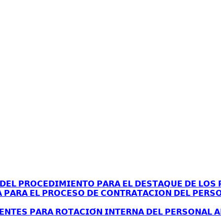
𝗘𝗟 𝗣𝗥𝗢𝗖𝗘𝗗𝗜𝗠𝗜𝗘𝗡𝗧𝗢 𝗣𝗔𝗥𝗔 𝗘𝗟 𝗗𝗘𝗦𝗧𝗔𝗤𝗨𝗘 𝗗𝗘 𝗟𝗢𝗦 𝗣
𝗔 𝗣𝗔𝗥𝗔 𝗘𝗟 𝗣𝗥𝗢𝗖𝗘𝗦𝗢 𝗗𝗘 𝗖𝗢𝗡𝗧𝗥𝗔𝗧𝗔𝗖𝗜𝗢𝗡 𝗗𝗘𝗟 𝗣𝗘𝗥𝗦
𝗘𝗡𝗧𝗘𝗦 𝗣𝗔𝗥𝗔 𝗥𝗢𝗧𝗔𝗖𝗜𝗢́𝗡 𝗜𝗡𝗧𝗘𝗥𝗡𝗔 𝗗𝗘𝗟 𝗣𝗘𝗥𝗦𝗢𝗡𝗔𝗟 