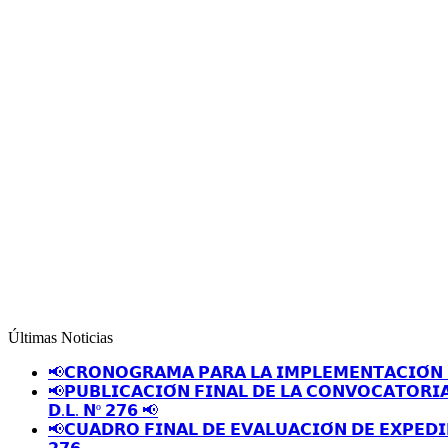
Últimas Noticias
📢𝗖𝗥𝗢𝗡𝗢𝗚𝗥𝗔𝗠𝗔 𝗣𝗔𝗥𝗔 𝗟𝗔 𝗜𝗠𝗣𝗟𝗘𝗠𝗘𝗡𝗧𝗔𝗖𝗜𝗢́𝗡 
📢𝗣𝗨𝗕𝗟𝗜𝗖𝗔𝗖𝗜𝗢́𝗡 𝗙𝗜𝗡𝗔𝗟 𝗗𝗘 𝗟𝗔 𝗖𝗢𝗡𝗩𝗢𝗖𝗔𝗧𝗢𝗥𝗜
𝗗.𝗟. 𝗡º 𝟮𝟳𝟲 📢
📢𝗖𝗨𝗔𝗗𝗥𝗢 𝗙𝗜𝗡𝗔𝗟 𝗗𝗘 𝗘𝗩𝗔𝗟𝗨𝗔𝗖𝗜𝗢́𝗡 𝗗𝗘 𝗘𝗫𝗣𝗘𝗗𝗜