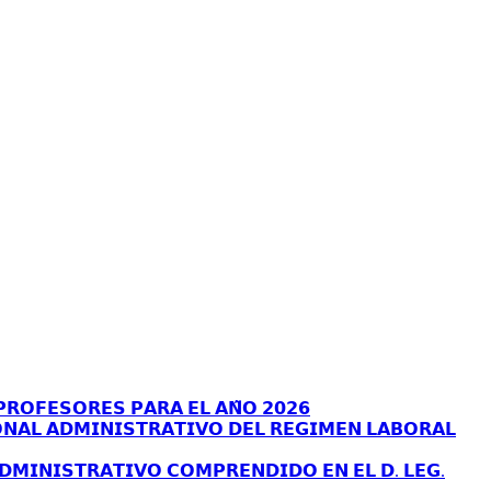
𝗥𝗢𝗙𝗘𝗦𝗢𝗥𝗘𝗦 𝗣𝗔𝗥𝗔 𝗘𝗟 𝗔𝗡̃𝗢 𝟮𝟬𝟮𝟲
𝗡𝗔𝗟 𝗔𝗗𝗠𝗜𝗡𝗜𝗦𝗧𝗥𝗔𝗧𝗜𝗩𝗢 𝗗𝗘𝗟 𝗥𝗘𝗚𝗜𝗠𝗘𝗡 𝗟𝗔𝗕𝗢𝗥𝗔𝗟
𝗗𝗠𝗜𝗡𝗜𝗦𝗧𝗥𝗔𝗧𝗜𝗩𝗢 𝗖𝗢𝗠𝗣𝗥𝗘𝗡𝗗𝗜𝗗𝗢 𝗘𝗡 𝗘𝗟 𝗗. 𝗟𝗘𝗚.