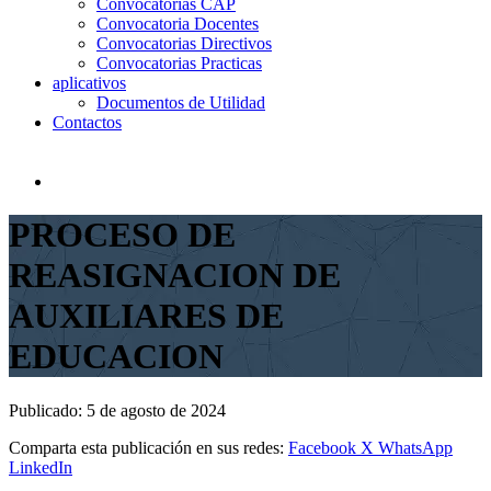
Convocatorias CAP
Convocatoria Docentes
Convocatorias Directivos
Convocatorias Practicas
aplicativos
Documentos de Utilidad
Contactos
PROCESO DE
REASIGNACION DE
AUXILIARES DE
EDUCACION
Publicado:
5 de agosto de 2024
Comparta esta publicación en sus redes:
Facebook
X
WhatsApp
LinkedIn