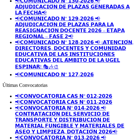
📢𝗖𝗢𝗠𝗨𝗡𝗜𝗖𝗔𝗗𝗢 𝗡° 𝟭𝟯𝟬-𝟮𝟬𝟮𝟲 📢
𝗔𝗗𝗝𝗨𝗗𝗜𝗖𝗔𝗖𝗜𝗢́𝗡 𝗗𝗘 𝗣𝗟𝗔𝗭𝗔𝗦 𝗚𝗘𝗡𝗘𝗥𝗔𝗗𝗔𝗦 𝗔
𝗟𝗔 𝗙𝗘𝗖𝗛𝗔📢
📢𝗖𝗢𝗠𝗨𝗡𝗜𝗖𝗔𝗗𝗢 𝗡° 𝟭𝟮𝟵-𝟮𝟬𝟮𝟲 📢
𝗔𝗗𝗝𝗨𝗗𝗜𝗖𝗔𝗖𝗜𝗢́𝗡 𝗗𝗘 𝗣𝗟𝗔𝗭𝗔𝗦 𝗣𝗔𝗥𝗔 𝗟𝗔
𝗥𝗘𝗔𝗦𝗜𝗚𝗡𝗔𝗖𝗜𝗢́𝗡 𝗗𝗢𝗖𝗘𝗡𝗧𝗘 𝟮𝟬𝟮𝟲 – 𝗘𝗧𝗔𝗣𝗔
𝗥𝗘𝗚𝗜𝗢𝗡𝗔𝗟 – 𝗙𝗔𝗦𝗘 𝟮📢
📢𝗖𝗢𝗠𝗨𝗡𝗜𝗖𝗔𝗗𝗢 𝗡° 𝟭𝟮𝟴-𝟮𝟬𝟮𝟲 📢 ¡𝗔𝗧𝗘𝗡𝗖𝗜𝗢́𝗡,
𝗗𝗜𝗥𝗘𝗖𝗧𝗢𝗥𝗘𝗦, 𝗗𝗢𝗖𝗘𝗡𝗧𝗘𝗦 𝗬 𝗖𝗢𝗠𝗨𝗡𝗜𝗗𝗔𝗗
𝗘𝗗𝗨𝗖𝗔𝗧𝗜𝗩𝗔 𝗗𝗘 𝗟𝗔𝗦 𝗜𝗡𝗦𝗧𝗜𝗧𝗨𝗖𝗜𝗢𝗡𝗘𝗦
𝗘𝗗𝗨𝗖𝗔𝗧𝗜𝗩𝗔𝗦 𝗗𝗘𝗟 𝗔́𝗠𝗕𝗜𝗧𝗢 𝗗𝗘 𝗟𝗔 𝗨𝗚𝗘𝗟
𝗘𝗦𝗣𝗜𝗡𝗔𝗥! 🎭🎶🎨
📢𝗖𝗢𝗠𝗨𝗡𝗜𝗖𝗔𝗗𝗢 𝗡° 𝟭𝟮𝟳-𝟮𝟬𝟮𝟲
Últimas Convocatorias
📢𝗖𝗢𝗡𝗩𝗢𝗖𝗔𝗧𝗢𝗥𝗜𝗔 𝗖𝗔𝗦 𝗡° 𝟬𝟭𝟮-𝟮𝟬𝟮𝟲
📢𝗖𝗢𝗡𝗩𝗢𝗖𝗔𝗧𝗢𝗥𝗜𝗔 𝗖𝗔𝗦 𝗡° 𝟬𝟭𝟭-𝟮𝟬𝟮𝟲
📢𝗖𝗢𝗡𝗩𝗢𝗖𝗔𝗧𝗢𝗥𝗜𝗔 𝗡° 𝟬𝟭𝟰-𝟮𝟬𝟮𝟲 📢
𝗖𝗢𝗡𝗧𝗥𝗔𝗧𝗔𝗖𝗜𝗢́𝗡 𝗗𝗘𝗟 𝗦𝗘𝗥𝗩𝗜𝗖𝗜𝗢 𝗗𝗘
𝗧𝗥𝗔𝗡𝗦𝗣𝗢𝗥𝗧𝗘 𝗬 𝗗𝗜𝗦𝗧𝗥𝗜𝗕𝗨𝗖𝗜𝗢𝗡 𝗗𝗘
𝗠𝗔𝗧𝗘𝗥𝗜𝗔𝗟 𝗙𝗨𝗡𝗚𝗜𝗕𝗟𝗘 𝗬 𝗠𝗔𝗧𝗘𝗥𝗜𝗔𝗟𝗘𝗦 𝗗𝗘
𝗔𝗦𝗘𝗢 𝗬 𝗟𝗜𝗠𝗣𝗜𝗘𝗭𝗔, 𝗗𝗢𝗧𝗔𝗖𝗜𝗢́𝗡 𝟮𝟬𝟮𝟲📢
📢𝗖𝗢𝗡𝗩𝗢𝗖𝗔𝗧𝗢𝗥𝗜𝗔 𝗡° 𝟬𝟭𝟯-𝟮𝟬𝟮𝟲 📢