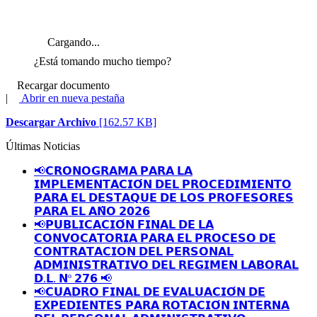
Cargando...
¿Está tomando mucho tiempo?
Recargar documento
|
Abrir en nueva pestaña
Descargar Archivo
[162.57 KB]
Últimas Noticias
📢𝗖𝗥𝗢𝗡𝗢𝗚𝗥𝗔𝗠𝗔 𝗣𝗔𝗥𝗔 𝗟𝗔
𝗜𝗠𝗣𝗟𝗘𝗠𝗘𝗡𝗧𝗔𝗖𝗜𝗢́𝗡 𝗗𝗘𝗟 𝗣𝗥𝗢𝗖𝗘𝗗𝗜𝗠𝗜𝗘𝗡𝗧𝗢
𝗣𝗔𝗥𝗔 𝗘𝗟 𝗗𝗘𝗦𝗧𝗔𝗤𝗨𝗘 𝗗𝗘 𝗟𝗢𝗦 𝗣𝗥𝗢𝗙𝗘𝗦𝗢𝗥𝗘𝗦
𝗣𝗔𝗥𝗔 𝗘𝗟 𝗔𝗡̃𝗢 𝟮𝟬𝟮𝟲
📢𝗣𝗨𝗕𝗟𝗜𝗖𝗔𝗖𝗜𝗢́𝗡 𝗙𝗜𝗡𝗔𝗟 𝗗𝗘 𝗟𝗔
𝗖𝗢𝗡𝗩𝗢𝗖𝗔𝗧𝗢𝗥𝗜𝗔 𝗣𝗔𝗥𝗔 𝗘𝗟 𝗣𝗥𝗢𝗖𝗘𝗦𝗢 𝗗𝗘
𝗖𝗢𝗡𝗧𝗥𝗔𝗧𝗔𝗖𝗜𝗢𝗡 𝗗𝗘𝗟 𝗣𝗘𝗥𝗦𝗢𝗡𝗔𝗟
𝗔𝗗𝗠𝗜𝗡𝗜𝗦𝗧𝗥𝗔𝗧𝗜𝗩𝗢 𝗗𝗘𝗟 𝗥𝗘𝗚𝗜𝗠𝗘𝗡 𝗟𝗔𝗕𝗢𝗥𝗔𝗟
𝗗.𝗟. 𝗡º 𝟮𝟳𝟲 📢
📢𝗖𝗨𝗔𝗗𝗥𝗢 𝗙𝗜𝗡𝗔𝗟 𝗗𝗘 𝗘𝗩𝗔𝗟𝗨𝗔𝗖𝗜𝗢́𝗡 𝗗𝗘
𝗘𝗫𝗣𝗘𝗗𝗜𝗘𝗡𝗧𝗘𝗦 𝗣𝗔𝗥𝗔 𝗥𝗢𝗧𝗔𝗖𝗜𝗢́𝗡 𝗜𝗡𝗧𝗘𝗥𝗡𝗔