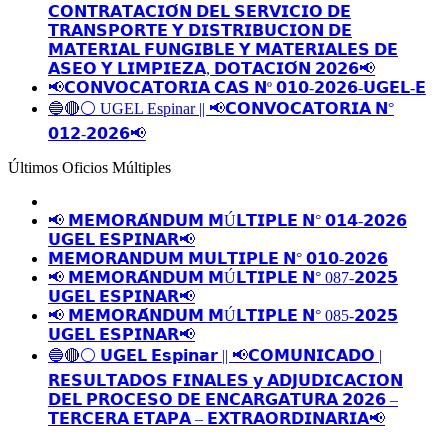
𝗖𝗢𝗡𝗧𝗥𝗔𝗧𝗔𝗖𝗜𝗢́𝗡 𝗗𝗘𝗟 𝗦𝗘𝗥𝗩𝗜𝗖𝗜𝗢 𝗗𝗘
𝗧𝗥𝗔𝗡𝗦𝗣𝗢𝗥𝗧𝗘 𝗬 𝗗𝗜𝗦𝗧𝗥𝗜𝗕𝗨𝗖𝗜𝗢𝗡 𝗗𝗘
𝗠𝗔𝗧𝗘𝗥𝗜𝗔𝗟 𝗙𝗨𝗡𝗚𝗜𝗕𝗟𝗘 𝗬 𝗠𝗔𝗧𝗘𝗥𝗜𝗔𝗟𝗘𝗦 𝗗𝗘
𝗔𝗦𝗘𝗢 𝗬 𝗟𝗜𝗠𝗣𝗜𝗘𝗭𝗔, 𝗗𝗢𝗧𝗔𝗖𝗜𝗢́𝗡 𝟮𝟬𝟮𝟲📢
📢𝗖𝗢𝗡𝗩𝗢𝗖𝗔𝗧𝗢𝗥𝗜𝗔 𝗖𝗔𝗦 𝗡º 𝟬𝟭𝟬-𝟮𝟬𝟮𝟲-𝗨𝗚𝗘𝗟-𝗘
🔵🔴⚪️ UGEL Espinar || 📢𝗖𝗢𝗡𝗩𝗢𝗖𝗔𝗧𝗢𝗥𝗜𝗔 𝗡°
𝟬𝟭𝟮-𝟮𝟬𝟮𝟲📢
Últimos Oficios Múltiples
📢 𝗠𝗘𝗠𝗢𝗥𝗔́𝗡𝗗𝗨𝗠 𝗠Ú𝗟𝗧𝗜𝗣𝗟𝗘 𝗡° 𝟬𝟭𝟰-𝟮𝟬𝟮𝟲
𝗨𝗚𝗘𝗟 𝗘𝗦𝗣𝗜𝗡𝗔𝗥📢
𝗠𝗘𝗠𝗢𝗥𝗔𝗡𝗗𝗨𝗠 𝗠𝗨𝗟𝗧𝗜𝗣𝗟𝗘 𝗡° 𝟬𝟭𝟬-𝟮𝟬𝟮𝟲
📢 𝗠𝗘𝗠𝗢𝗥𝗔́𝗡𝗗𝗨𝗠 𝗠Ú𝗟𝗧𝗜𝗣𝗟𝗘 𝗡° 087-𝟮𝟬𝟮𝟱
𝗨𝗚𝗘𝗟 𝗘𝗦𝗣𝗜𝗡𝗔𝗥📢
📢 𝗠𝗘𝗠𝗢𝗥𝗔́𝗡𝗗𝗨𝗠 𝗠Ú𝗟𝗧𝗜𝗣𝗟𝗘 𝗡° 085-𝟮𝟬𝟮𝟱
𝗨𝗚𝗘𝗟 𝗘𝗦𝗣𝗜𝗡𝗔𝗥📢
🔵🔴⚪️ 𝗨𝗚𝗘𝗟 𝗘𝘀𝗽𝗶𝗻𝗮𝗿 || 📢𝗖𝗢𝗠𝗨𝗡𝗜𝗖𝗔𝗗𝗢 |
𝗥𝗘𝗦𝗨𝗟𝗧𝗔𝗗𝗢𝗦 𝗙𝗜𝗡𝗔𝗟𝗘𝗦 𝘆 𝗔𝗗𝗝𝗨𝗗𝗜𝗖𝗔𝗖𝗜𝗢𝗡
𝗗𝗘𝗟 𝗣𝗥𝗢𝗖𝗘𝗦𝗢 𝗗𝗘 𝗘𝗡𝗖𝗔𝗥𝗚𝗔𝗧𝗨𝗥𝗔 𝟮𝟬𝟮𝟲 –
𝗧𝗘𝗥𝗖𝗘𝗥𝗔 𝗘𝗧𝗔𝗣𝗔 – 𝗘𝗫𝗧𝗥𝗔𝗢𝗥𝗗𝗜𝗡𝗔𝗥𝗜𝗔📢