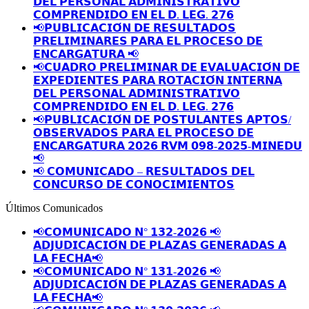
𝗗𝗘𝗟 𝗣𝗘𝗥𝗦𝗢𝗡𝗔𝗟 𝗔𝗗𝗠𝗜𝗡𝗜𝗦𝗧𝗥𝗔𝗧𝗜𝗩𝗢
𝗖𝗢𝗠𝗣𝗥𝗘𝗡𝗗𝗜𝗗𝗢 𝗘𝗡 𝗘𝗟 𝗗. 𝗟𝗘𝗚. 𝟮𝟳𝟲
📢𝗣𝗨𝗕𝗟𝗜𝗖𝗔𝗖𝗜𝗢́𝗡 𝗗𝗘 𝗥𝗘𝗦𝗨𝗟𝗧𝗔𝗗𝗢𝗦
𝗣𝗥𝗘𝗟𝗜𝗠𝗜𝗡𝗔𝗥𝗘𝗦 𝗣𝗔𝗥𝗔 𝗘𝗟 𝗣𝗥𝗢𝗖𝗘𝗦𝗢 𝗗𝗘
𝗘𝗡𝗖𝗔𝗥𝗚𝗔𝗧𝗨𝗥𝗔 📢
📢𝗖𝗨𝗔𝗗𝗥𝗢 𝗣𝗥𝗘𝗟𝗜𝗠𝗜𝗡𝗔𝗥 𝗗𝗘 𝗘𝗩𝗔𝗟𝗨𝗔𝗖𝗜𝗢́𝗡 𝗗𝗘
𝗘𝗫𝗣𝗘𝗗𝗜𝗘𝗡𝗧𝗘𝗦 𝗣𝗔𝗥𝗔 𝗥𝗢𝗧𝗔𝗖𝗜𝗢́𝗡 𝗜𝗡𝗧𝗘𝗥𝗡𝗔
𝗗𝗘𝗟 𝗣𝗘𝗥𝗦𝗢𝗡𝗔𝗟 𝗔𝗗𝗠𝗜𝗡𝗜𝗦𝗧𝗥𝗔𝗧𝗜𝗩𝗢
𝗖𝗢𝗠𝗣𝗥𝗘𝗡𝗗𝗜𝗗𝗢 𝗘𝗡 𝗘𝗟 𝗗. 𝗟𝗘𝗚. 𝟮𝟳𝟲
📢𝗣𝗨𝗕𝗟𝗜𝗖𝗔𝗖𝗜𝗢́𝗡 𝗗𝗘 𝗣𝗢𝗦𝗧𝗨𝗟𝗔𝗡𝗧𝗘𝗦 𝗔𝗣𝗧𝗢𝗦/
𝗢𝗕𝗦𝗘𝗥𝗩𝗔𝗗𝗢𝗦 𝗣𝗔𝗥𝗔 𝗘𝗟 𝗣𝗥𝗢𝗖𝗘𝗦𝗢 𝗗𝗘
𝗘𝗡𝗖𝗔𝗥𝗚𝗔𝗧𝗨𝗥𝗔 𝟮𝟬𝟮𝟲 𝗥𝗩𝗠 𝟬𝟵𝟴-𝟮𝟬𝟮𝟱-𝗠𝗜𝗡𝗘𝗗𝗨
📢
📢 𝗖𝗢𝗠𝗨𝗡𝗜𝗖𝗔𝗗𝗢 – 𝗥𝗘𝗦𝗨𝗟𝗧𝗔𝗗𝗢𝗦 𝗗𝗘𝗟
𝗖𝗢𝗡𝗖𝗨𝗥𝗦𝗢 𝗗𝗘 𝗖𝗢𝗡𝗢𝗖𝗜𝗠𝗜𝗘𝗡𝗧𝗢𝗦
Últimos Comunicados
📢𝗖𝗢𝗠𝗨𝗡𝗜𝗖𝗔𝗗𝗢 𝗡° 𝟭𝟯𝟮-𝟮𝟬𝟮𝟲 📢
𝗔𝗗𝗝𝗨𝗗𝗜𝗖𝗔𝗖𝗜𝗢́𝗡 𝗗𝗘 𝗣𝗟𝗔𝗭𝗔𝗦 𝗚𝗘𝗡𝗘𝗥𝗔𝗗𝗔𝗦 𝗔
𝗟𝗔 𝗙𝗘𝗖𝗛𝗔📢
📢𝗖𝗢𝗠𝗨𝗡𝗜𝗖𝗔𝗗𝗢 𝗡° 𝟭𝟯𝟭-𝟮𝟬𝟮𝟲 📢
𝗔𝗗𝗝𝗨𝗗𝗜𝗖𝗔𝗖𝗜𝗢́𝗡 𝗗𝗘 𝗣𝗟𝗔𝗭𝗔𝗦 𝗚𝗘𝗡𝗘𝗥𝗔𝗗𝗔𝗦 𝗔
𝗟𝗔 𝗙𝗘𝗖𝗛𝗔📢