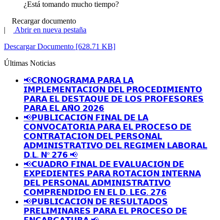
¿Está tomando mucho tiempo?
Recargar documento
|
Abrir en nueva pestaña
Descargar Documento [628.71 KB]
Últimas Noticias
📢𝗖𝗥𝗢𝗡𝗢𝗚𝗥𝗔𝗠𝗔 𝗣𝗔𝗥𝗔 𝗟𝗔
𝗜𝗠𝗣𝗟𝗘𝗠𝗘𝗡𝗧𝗔𝗖𝗜𝗢́𝗡 𝗗𝗘𝗟 𝗣𝗥𝗢𝗖𝗘𝗗𝗜𝗠𝗜𝗘𝗡𝗧𝗢
𝗣𝗔𝗥𝗔 𝗘𝗟 𝗗𝗘𝗦𝗧𝗔𝗤𝗨𝗘 𝗗𝗘 𝗟𝗢𝗦 𝗣𝗥𝗢𝗙𝗘𝗦𝗢𝗥𝗘𝗦
𝗣𝗔𝗥𝗔 𝗘𝗟 𝗔𝗡̃𝗢 𝟮𝟬𝟮𝟲
📢𝗣𝗨𝗕𝗟𝗜𝗖𝗔𝗖𝗜𝗢́𝗡 𝗙𝗜𝗡𝗔𝗟 𝗗𝗘 𝗟𝗔
𝗖𝗢𝗡𝗩𝗢𝗖𝗔𝗧𝗢𝗥𝗜𝗔 𝗣𝗔𝗥𝗔 𝗘𝗟 𝗣𝗥𝗢𝗖𝗘𝗦𝗢 𝗗𝗘
𝗖𝗢𝗡𝗧𝗥𝗔𝗧𝗔𝗖𝗜𝗢𝗡 𝗗𝗘𝗟 𝗣𝗘𝗥𝗦𝗢𝗡𝗔𝗟
𝗔𝗗𝗠𝗜𝗡𝗜𝗦𝗧𝗥𝗔𝗧𝗜𝗩𝗢 𝗗𝗘𝗟 𝗥𝗘𝗚𝗜𝗠𝗘𝗡 𝗟𝗔𝗕𝗢𝗥𝗔𝗟
𝗗.𝗟. 𝗡º 𝟮𝟳𝟲 📢
📢𝗖𝗨𝗔𝗗𝗥𝗢 𝗙𝗜𝗡𝗔𝗟 𝗗𝗘 𝗘𝗩𝗔𝗟𝗨𝗔𝗖𝗜𝗢́𝗡 𝗗𝗘
𝗘𝗫𝗣𝗘𝗗𝗜𝗘𝗡𝗧𝗘𝗦 𝗣𝗔𝗥𝗔 𝗥𝗢𝗧𝗔𝗖𝗜𝗢́𝗡 𝗜𝗡𝗧𝗘𝗥𝗡𝗔
𝗗𝗘𝗟 𝗣𝗘𝗥𝗦𝗢𝗡𝗔𝗟 𝗔𝗗𝗠𝗜𝗡𝗜𝗦𝗧𝗥𝗔𝗧𝗜𝗩𝗢
𝗖𝗢𝗠𝗣𝗥𝗘𝗡𝗗𝗜𝗗𝗢 𝗘𝗡 𝗘𝗟 𝗗. 𝗟𝗘𝗚. 𝟮𝟳𝟲
📢𝗣𝗨𝗕𝗟𝗜𝗖𝗔𝗖𝗜𝗢́𝗡 𝗗𝗘 𝗥𝗘𝗦𝗨𝗟𝗧𝗔𝗗𝗢𝗦
𝗣𝗥𝗘𝗟𝗜𝗠𝗜𝗡𝗔𝗥𝗘𝗦 𝗣𝗔𝗥𝗔 𝗘𝗟 𝗣𝗥𝗢𝗖𝗘𝗦𝗢 𝗗𝗘