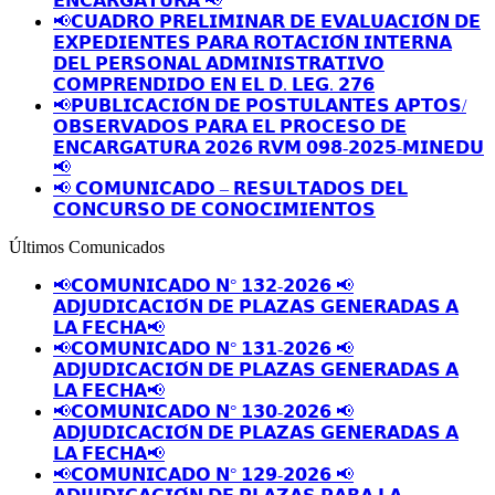
𝗘𝗡𝗖𝗔𝗥𝗚𝗔𝗧𝗨𝗥𝗔 📢
📢𝗖𝗨𝗔𝗗𝗥𝗢 𝗣𝗥𝗘𝗟𝗜𝗠𝗜𝗡𝗔𝗥 𝗗𝗘 𝗘𝗩𝗔𝗟𝗨𝗔𝗖𝗜𝗢́𝗡 𝗗𝗘
𝗘𝗫𝗣𝗘𝗗𝗜𝗘𝗡𝗧𝗘𝗦 𝗣𝗔𝗥𝗔 𝗥𝗢𝗧𝗔𝗖𝗜𝗢́𝗡 𝗜𝗡𝗧𝗘𝗥𝗡𝗔
𝗗𝗘𝗟 𝗣𝗘𝗥𝗦𝗢𝗡𝗔𝗟 𝗔𝗗𝗠𝗜𝗡𝗜𝗦𝗧𝗥𝗔𝗧𝗜𝗩𝗢
𝗖𝗢𝗠𝗣𝗥𝗘𝗡𝗗𝗜𝗗𝗢 𝗘𝗡 𝗘𝗟 𝗗. 𝗟𝗘𝗚. 𝟮𝟳𝟲
📢𝗣𝗨𝗕𝗟𝗜𝗖𝗔𝗖𝗜𝗢́𝗡 𝗗𝗘 𝗣𝗢𝗦𝗧𝗨𝗟𝗔𝗡𝗧𝗘𝗦 𝗔𝗣𝗧𝗢𝗦/
𝗢𝗕𝗦𝗘𝗥𝗩𝗔𝗗𝗢𝗦 𝗣𝗔𝗥𝗔 𝗘𝗟 𝗣𝗥𝗢𝗖𝗘𝗦𝗢 𝗗𝗘
𝗘𝗡𝗖𝗔𝗥𝗚𝗔𝗧𝗨𝗥𝗔 𝟮𝟬𝟮𝟲 𝗥𝗩𝗠 𝟬𝟵𝟴-𝟮𝟬𝟮𝟱-𝗠𝗜𝗡𝗘𝗗𝗨
📢
📢 𝗖𝗢𝗠𝗨𝗡𝗜𝗖𝗔𝗗𝗢 – 𝗥𝗘𝗦𝗨𝗟𝗧𝗔𝗗𝗢𝗦 𝗗𝗘𝗟
𝗖𝗢𝗡𝗖𝗨𝗥𝗦𝗢 𝗗𝗘 𝗖𝗢𝗡𝗢𝗖𝗜𝗠𝗜𝗘𝗡𝗧𝗢𝗦
Últimos Comunicados
📢𝗖𝗢𝗠𝗨𝗡𝗜𝗖𝗔𝗗𝗢 𝗡° 𝟭𝟯𝟮-𝟮𝟬𝟮𝟲 📢
𝗔𝗗𝗝𝗨𝗗𝗜𝗖𝗔𝗖𝗜𝗢́𝗡 𝗗𝗘 𝗣𝗟𝗔𝗭𝗔𝗦 𝗚𝗘𝗡𝗘𝗥𝗔𝗗𝗔𝗦 𝗔
𝗟𝗔 𝗙𝗘𝗖𝗛𝗔📢
📢𝗖𝗢𝗠𝗨𝗡𝗜𝗖𝗔𝗗𝗢 𝗡° 𝟭𝟯𝟭-𝟮𝟬𝟮𝟲 📢
𝗔𝗗𝗝𝗨𝗗𝗜𝗖𝗔𝗖𝗜𝗢́𝗡 𝗗𝗘 𝗣𝗟𝗔𝗭𝗔𝗦 𝗚𝗘𝗡𝗘𝗥𝗔𝗗𝗔𝗦 𝗔
𝗟𝗔 𝗙𝗘𝗖𝗛𝗔📢
📢𝗖𝗢𝗠𝗨𝗡𝗜𝗖𝗔𝗗𝗢 𝗡° 𝟭𝟯𝟬-𝟮𝟬𝟮𝟲 📢
𝗔𝗗𝗝𝗨𝗗𝗜𝗖𝗔𝗖𝗜𝗢́𝗡 𝗗𝗘 𝗣𝗟𝗔𝗭𝗔𝗦 𝗚𝗘𝗡𝗘𝗥𝗔𝗗𝗔𝗦 𝗔
𝗟𝗔 𝗙𝗘𝗖𝗛𝗔📢
📢𝗖𝗢𝗠𝗨𝗡𝗜𝗖𝗔𝗗𝗢 𝗡° 𝟭𝟮𝟵-𝟮𝟬𝟮𝟲 📢