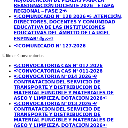
𝗔𝗗𝗝𝗨𝗗𝗜𝗖𝗔𝗖𝗜𝗢́𝗡 𝗗𝗘 𝗣𝗟𝗔𝗭𝗔𝗦 𝗣𝗔𝗥𝗔 𝗟𝗔
𝗥𝗘𝗔𝗦𝗜𝗚𝗡𝗔𝗖𝗜𝗢́𝗡 𝗗𝗢𝗖𝗘𝗡𝗧𝗘 𝟮𝟬𝟮𝟲 – 𝗘𝗧𝗔𝗣𝗔
𝗥𝗘𝗚𝗜𝗢𝗡𝗔𝗟 – 𝗙𝗔𝗦𝗘 𝟮📢
📢𝗖𝗢𝗠𝗨𝗡𝗜𝗖𝗔𝗗𝗢 𝗡° 𝟭𝟮𝟴-𝟮𝟬𝟮𝟲 📢 ¡𝗔𝗧𝗘𝗡𝗖𝗜𝗢́𝗡,
𝗗𝗜𝗥𝗘𝗖𝗧𝗢𝗥𝗘𝗦, 𝗗𝗢𝗖𝗘𝗡𝗧𝗘𝗦 𝗬 𝗖𝗢𝗠𝗨𝗡𝗜𝗗𝗔𝗗
𝗘𝗗𝗨𝗖𝗔𝗧𝗜𝗩𝗔 𝗗𝗘 𝗟𝗔𝗦 𝗜𝗡𝗦𝗧𝗜𝗧𝗨𝗖𝗜𝗢𝗡𝗘𝗦
𝗘𝗗𝗨𝗖𝗔𝗧𝗜𝗩𝗔𝗦 𝗗𝗘𝗟 𝗔́𝗠𝗕𝗜𝗧𝗢 𝗗𝗘 𝗟𝗔 𝗨𝗚𝗘𝗟
𝗘𝗦𝗣𝗜𝗡𝗔𝗥! 🎭🎶🎨
📢𝗖𝗢𝗠𝗨𝗡𝗜𝗖𝗔𝗗𝗢 𝗡° 𝟭𝟮𝟳-𝟮𝟬𝟮𝟲
Últimas Convocatorias
📢𝗖𝗢𝗡𝗩𝗢𝗖𝗔𝗧𝗢𝗥𝗜𝗔 𝗖𝗔𝗦 𝗡° 𝟬𝟭𝟮-𝟮𝟬𝟮𝟲
📢𝗖𝗢𝗡𝗩𝗢𝗖𝗔𝗧𝗢𝗥𝗜𝗔 𝗖𝗔𝗦 𝗡° 𝟬𝟭𝟭-𝟮𝟬𝟮𝟲
📢𝗖𝗢𝗡𝗩𝗢𝗖𝗔𝗧𝗢𝗥𝗜𝗔 𝗡° 𝟬𝟭𝟰-𝟮𝟬𝟮𝟲 📢
𝗖𝗢𝗡𝗧𝗥𝗔𝗧𝗔𝗖𝗜𝗢́𝗡 𝗗𝗘𝗟 𝗦𝗘𝗥𝗩𝗜𝗖𝗜𝗢 𝗗𝗘
𝗧𝗥𝗔𝗡𝗦𝗣𝗢𝗥𝗧𝗘 𝗬 𝗗𝗜𝗦𝗧𝗥𝗜𝗕𝗨𝗖𝗜𝗢𝗡 𝗗𝗘
𝗠𝗔𝗧𝗘𝗥𝗜𝗔𝗟 𝗙𝗨𝗡𝗚𝗜𝗕𝗟𝗘 𝗬 𝗠𝗔𝗧𝗘𝗥𝗜𝗔𝗟𝗘𝗦 𝗗𝗘
𝗔𝗦𝗘𝗢 𝗬 𝗟𝗜𝗠𝗣𝗜𝗘𝗭𝗔, 𝗗𝗢𝗧𝗔𝗖𝗜𝗢́𝗡 𝟮𝟬𝟮𝟲📢
📢𝗖𝗢𝗡𝗩𝗢𝗖𝗔𝗧𝗢𝗥𝗜𝗔 𝗡° 𝟬𝟭𝟯-𝟮𝟬𝟮𝟲 📢
𝗖𝗢𝗡𝗧𝗥𝗔𝗧𝗔𝗖𝗜𝗢́𝗡 𝗗𝗘𝗟 𝗦𝗘𝗥𝗩𝗜𝗖𝗜𝗢 𝗗𝗘
𝗧𝗥𝗔𝗡𝗦𝗣𝗢𝗥𝗧𝗘 𝗬 𝗗𝗜𝗦𝗧𝗥𝗜𝗕𝗨𝗖𝗜𝗢𝗡 𝗗𝗘
𝗠𝗔𝗧𝗘𝗥𝗜𝗔𝗟 𝗙𝗨𝗡𝗚𝗜𝗕𝗟𝗘 𝗬 𝗠𝗔𝗧𝗘𝗥𝗜𝗔𝗟𝗘𝗦 𝗗𝗘
𝗔𝗦𝗘𝗢 𝗬 𝗟𝗜𝗠𝗣𝗜𝗘𝗭𝗔, 𝗗𝗢𝗧𝗔𝗖𝗜𝗢́𝗡 𝟮𝟬𝟮𝟲📢