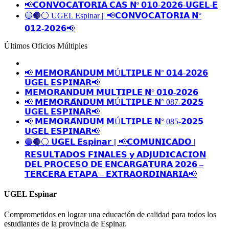
📢𝗖𝗢𝗡𝗩𝗢𝗖𝗔𝗧𝗢𝗥𝗜𝗔 𝗖𝗔𝗦 𝗡º 𝟬𝟭𝟬-𝟮𝟬𝟮𝟲-𝗨𝗚𝗘𝗟-𝗘
🔵🔴⚪️ UGEL Espinar || 📢𝗖𝗢𝗡𝗩𝗢𝗖𝗔𝗧𝗢𝗥𝗜𝗔 𝗡°
𝟬𝟭𝟮-𝟮𝟬𝟮𝟲📢
Últimos Oficios Múltiples
📢 𝗠𝗘𝗠𝗢𝗥𝗔́𝗡𝗗𝗨𝗠 𝗠Ú𝗟𝗧𝗜𝗣𝗟𝗘 𝗡° 𝟬𝟭𝟰-𝟮𝟬𝟮𝟲
𝗨𝗚𝗘𝗟 𝗘𝗦𝗣𝗜𝗡𝗔𝗥📢
𝗠𝗘𝗠𝗢𝗥𝗔𝗡𝗗𝗨𝗠 𝗠𝗨𝗟𝗧𝗜𝗣𝗟𝗘 𝗡° 𝟬𝟭𝟬-𝟮𝟬𝟮𝟲
📢 𝗠𝗘𝗠𝗢𝗥𝗔́𝗡𝗗𝗨𝗠 𝗠Ú𝗟𝗧𝗜𝗣𝗟𝗘 𝗡° 087-𝟮𝟬𝟮𝟱
𝗨𝗚𝗘𝗟 𝗘𝗦𝗣𝗜𝗡𝗔𝗥📢
📢 𝗠𝗘𝗠𝗢𝗥𝗔́𝗡𝗗𝗨𝗠 𝗠Ú𝗟𝗧𝗜𝗣𝗟𝗘 𝗡° 085-𝟮𝟬𝟮𝟱
𝗨𝗚𝗘𝗟 𝗘𝗦𝗣𝗜𝗡𝗔𝗥📢
🔵🔴⚪️ 𝗨𝗚𝗘𝗟 𝗘𝘀𝗽𝗶𝗻𝗮𝗿 || 📢𝗖𝗢𝗠𝗨𝗡𝗜𝗖𝗔𝗗𝗢 |
𝗥𝗘𝗦𝗨𝗟𝗧𝗔𝗗𝗢𝗦 𝗙𝗜𝗡𝗔𝗟𝗘𝗦 𝘆 𝗔𝗗𝗝𝗨𝗗𝗜𝗖𝗔𝗖𝗜𝗢𝗡
𝗗𝗘𝗟 𝗣𝗥𝗢𝗖𝗘𝗦𝗢 𝗗𝗘 𝗘𝗡𝗖𝗔𝗥𝗚𝗔𝗧𝗨𝗥𝗔 𝟮𝟬𝟮𝟲 –
𝗧𝗘𝗥𝗖𝗘𝗥𝗔 𝗘𝗧𝗔𝗣𝗔 – 𝗘𝗫𝗧𝗥𝗔𝗢𝗥𝗗𝗜𝗡𝗔𝗥𝗜𝗔📢
UGEL Espinar
Comprometidos en lograr una educación de calidad para todos los
estudiantes de la provincia de Espinar.