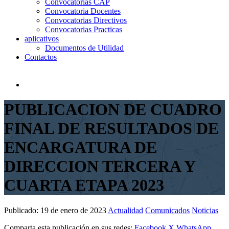
Convocatorias CAP
Convocatoria Docentes
Convocatorias Directivos
Convocatorias Practicas
aplicativos
Documentos de Utilidad
Contactos
PUBLICACION DE CUADRO
FINAL DE RESULTADOS DE
ENCARGATURA DE
DIRECCION TERCERA Y
CUARTA ETAPA 2023
Publicado:
19 de enero de 2023
Actualidad
Comunicados
Noticias
Comparta esta publicación en sus redes:
Facebook
X
WhatsApp