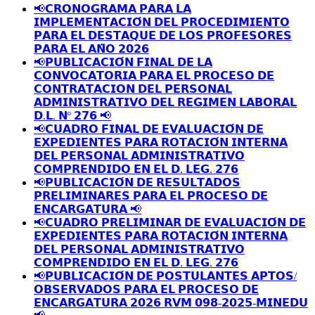
📢𝗖𝗥𝗢𝗡𝗢𝗚𝗥𝗔𝗠𝗔 𝗣𝗔𝗥𝗔 𝗟𝗔
𝗜𝗠𝗣𝗟𝗘𝗠𝗘𝗡𝗧𝗔𝗖𝗜𝗢́𝗡 𝗗𝗘𝗟 𝗣𝗥𝗢𝗖𝗘𝗗𝗜𝗠𝗜𝗘𝗡𝗧𝗢
𝗣𝗔𝗥𝗔 𝗘𝗟 𝗗𝗘𝗦𝗧𝗔𝗤𝗨𝗘 𝗗𝗘 𝗟𝗢𝗦 𝗣𝗥𝗢𝗙𝗘𝗦𝗢𝗥𝗘𝗦
𝗣𝗔𝗥𝗔 𝗘𝗟 𝗔𝗡̃𝗢 𝟮𝟬𝟮𝟲
📢𝗣𝗨𝗕𝗟𝗜𝗖𝗔𝗖𝗜𝗢́𝗡 𝗙𝗜𝗡𝗔𝗟 𝗗𝗘 𝗟𝗔
𝗖𝗢𝗡𝗩𝗢𝗖𝗔𝗧𝗢𝗥𝗜𝗔 𝗣𝗔𝗥𝗔 𝗘𝗟 𝗣𝗥𝗢𝗖𝗘𝗦𝗢 𝗗𝗘
𝗖𝗢𝗡𝗧𝗥𝗔𝗧𝗔𝗖𝗜𝗢𝗡 𝗗𝗘𝗟 𝗣𝗘𝗥𝗦𝗢𝗡𝗔𝗟
𝗔𝗗𝗠𝗜𝗡𝗜𝗦𝗧𝗥𝗔𝗧𝗜𝗩𝗢 𝗗𝗘𝗟 𝗥𝗘𝗚𝗜𝗠𝗘𝗡 𝗟𝗔𝗕𝗢𝗥𝗔𝗟
𝗗.𝗟. 𝗡º 𝟮𝟳𝟲 📢
📢𝗖𝗨𝗔𝗗𝗥𝗢 𝗙𝗜𝗡𝗔𝗟 𝗗𝗘 𝗘𝗩𝗔𝗟𝗨𝗔𝗖𝗜𝗢́𝗡 𝗗𝗘
𝗘𝗫𝗣𝗘𝗗𝗜𝗘𝗡𝗧𝗘𝗦 𝗣𝗔𝗥𝗔 𝗥𝗢𝗧𝗔𝗖𝗜𝗢́𝗡 𝗜𝗡𝗧𝗘𝗥𝗡𝗔
𝗗𝗘𝗟 𝗣𝗘𝗥𝗦𝗢𝗡𝗔𝗟 𝗔𝗗𝗠𝗜𝗡𝗜𝗦𝗧𝗥𝗔𝗧𝗜𝗩𝗢
𝗖𝗢𝗠𝗣𝗥𝗘𝗡𝗗𝗜𝗗𝗢 𝗘𝗡 𝗘𝗟 𝗗. 𝗟𝗘𝗚. 𝟮𝟳𝟲
📢𝗣𝗨𝗕𝗟𝗜𝗖𝗔𝗖𝗜𝗢́𝗡 𝗗𝗘 𝗥𝗘𝗦𝗨𝗟𝗧𝗔𝗗𝗢𝗦
𝗣𝗥𝗘𝗟𝗜𝗠𝗜𝗡𝗔𝗥𝗘𝗦 𝗣𝗔𝗥𝗔 𝗘𝗟 𝗣𝗥𝗢𝗖𝗘𝗦𝗢 𝗗𝗘
𝗘𝗡𝗖𝗔𝗥𝗚𝗔𝗧𝗨𝗥𝗔 📢
📢𝗖𝗨𝗔𝗗𝗥𝗢 𝗣𝗥𝗘𝗟𝗜𝗠𝗜𝗡𝗔𝗥 𝗗𝗘 𝗘𝗩𝗔𝗟𝗨𝗔𝗖𝗜𝗢́𝗡 𝗗𝗘
𝗘𝗫𝗣𝗘𝗗𝗜𝗘𝗡𝗧𝗘𝗦 𝗣𝗔𝗥𝗔 𝗥𝗢𝗧𝗔𝗖𝗜𝗢́𝗡 𝗜𝗡𝗧𝗘𝗥𝗡𝗔
𝗗𝗘𝗟 𝗣𝗘𝗥𝗦𝗢𝗡𝗔𝗟 𝗔𝗗𝗠𝗜𝗡𝗜𝗦𝗧𝗥𝗔𝗧𝗜𝗩𝗢
𝗖𝗢𝗠𝗣𝗥𝗘𝗡𝗗𝗜𝗗𝗢 𝗘𝗡 𝗘𝗟 𝗗. 𝗟𝗘𝗚. 𝟮𝟳𝟲
📢𝗣𝗨𝗕𝗟𝗜𝗖𝗔𝗖𝗜𝗢́𝗡 𝗗𝗘 𝗣𝗢𝗦𝗧𝗨𝗟𝗔𝗡𝗧𝗘𝗦 𝗔𝗣𝗧𝗢𝗦/
𝗢𝗕𝗦𝗘𝗥𝗩𝗔𝗗𝗢𝗦 𝗣𝗔𝗥𝗔 𝗘𝗟 𝗣𝗥𝗢𝗖𝗘𝗦𝗢 𝗗𝗘
𝗘𝗡𝗖𝗔𝗥𝗚𝗔𝗧𝗨𝗥𝗔 𝟮𝟬𝟮𝟲 𝗥𝗩𝗠 𝟬𝟵𝟴-𝟮𝟬𝟮𝟱-𝗠𝗜𝗡𝗘𝗗𝗨