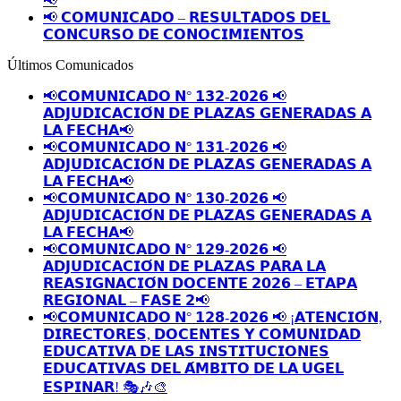
📢
📢 𝗖𝗢𝗠𝗨𝗡𝗜𝗖𝗔𝗗𝗢 – 𝗥𝗘𝗦𝗨𝗟𝗧𝗔𝗗𝗢𝗦 𝗗𝗘𝗟
𝗖𝗢𝗡𝗖𝗨𝗥𝗦𝗢 𝗗𝗘 𝗖𝗢𝗡𝗢𝗖𝗜𝗠𝗜𝗘𝗡𝗧𝗢𝗦
Últimos Comunicados
📢𝗖𝗢𝗠𝗨𝗡𝗜𝗖𝗔𝗗𝗢 𝗡° 𝟭𝟯𝟮-𝟮𝟬𝟮𝟲 📢
𝗔𝗗𝗝𝗨𝗗𝗜𝗖𝗔𝗖𝗜𝗢́𝗡 𝗗𝗘 𝗣𝗟𝗔𝗭𝗔𝗦 𝗚𝗘𝗡𝗘𝗥𝗔𝗗𝗔𝗦 𝗔
𝗟𝗔 𝗙𝗘𝗖𝗛𝗔📢
📢𝗖𝗢𝗠𝗨𝗡𝗜𝗖𝗔𝗗𝗢 𝗡° 𝟭𝟯𝟭-𝟮𝟬𝟮𝟲 📢
𝗔𝗗𝗝𝗨𝗗𝗜𝗖𝗔𝗖𝗜𝗢́𝗡 𝗗𝗘 𝗣𝗟𝗔𝗭𝗔𝗦 𝗚𝗘𝗡𝗘𝗥𝗔𝗗𝗔𝗦 𝗔
𝗟𝗔 𝗙𝗘𝗖𝗛𝗔📢
📢𝗖𝗢𝗠𝗨𝗡𝗜𝗖𝗔𝗗𝗢 𝗡° 𝟭𝟯𝟬-𝟮𝟬𝟮𝟲 📢
𝗔𝗗𝗝𝗨𝗗𝗜𝗖𝗔𝗖𝗜𝗢́𝗡 𝗗𝗘 𝗣𝗟𝗔𝗭𝗔𝗦 𝗚𝗘𝗡𝗘𝗥𝗔𝗗𝗔𝗦 𝗔
𝗟𝗔 𝗙𝗘𝗖𝗛𝗔📢
📢𝗖𝗢𝗠𝗨𝗡𝗜𝗖𝗔𝗗𝗢 𝗡° 𝟭𝟮𝟵-𝟮𝟬𝟮𝟲 📢
𝗔𝗗𝗝𝗨𝗗𝗜𝗖𝗔𝗖𝗜𝗢́𝗡 𝗗𝗘 𝗣𝗟𝗔𝗭𝗔𝗦 𝗣𝗔𝗥𝗔 𝗟𝗔
𝗥𝗘𝗔𝗦𝗜𝗚𝗡𝗔𝗖𝗜𝗢́𝗡 𝗗𝗢𝗖𝗘𝗡𝗧𝗘 𝟮𝟬𝟮𝟲 – 𝗘𝗧𝗔𝗣𝗔
𝗥𝗘𝗚𝗜𝗢𝗡𝗔𝗟 – 𝗙𝗔𝗦𝗘 𝟮📢
📢𝗖𝗢𝗠𝗨𝗡𝗜𝗖𝗔𝗗𝗢 𝗡° 𝟭𝟮𝟴-𝟮𝟬𝟮𝟲 📢 ¡𝗔𝗧𝗘𝗡𝗖𝗜𝗢́𝗡,
𝗗𝗜𝗥𝗘𝗖𝗧𝗢𝗥𝗘𝗦, 𝗗𝗢𝗖𝗘𝗡𝗧𝗘𝗦 𝗬 𝗖𝗢𝗠𝗨𝗡𝗜𝗗𝗔𝗗
𝗘𝗗𝗨𝗖𝗔𝗧𝗜𝗩𝗔 𝗗𝗘 𝗟𝗔𝗦 𝗜𝗡𝗦𝗧𝗜𝗧𝗨𝗖𝗜𝗢𝗡𝗘𝗦
𝗘𝗗𝗨𝗖𝗔𝗧𝗜𝗩𝗔𝗦 𝗗𝗘𝗟 𝗔́𝗠𝗕𝗜𝗧𝗢 𝗗𝗘 𝗟𝗔 𝗨𝗚𝗘𝗟
𝗘𝗦𝗣𝗜𝗡𝗔𝗥! 🎭🎶🎨