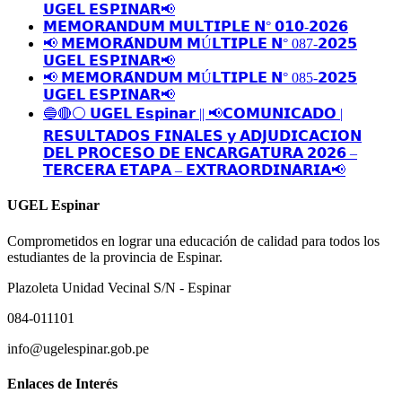
𝗨𝗚𝗘𝗟 𝗘𝗦𝗣𝗜𝗡𝗔𝗥📢
𝗠𝗘𝗠𝗢𝗥𝗔𝗡𝗗𝗨𝗠 𝗠𝗨𝗟𝗧𝗜𝗣𝗟𝗘 𝗡° 𝟬𝟭𝟬-𝟮𝟬𝟮𝟲
📢 𝗠𝗘𝗠𝗢𝗥𝗔́𝗡𝗗𝗨𝗠 𝗠Ú𝗟𝗧𝗜𝗣𝗟𝗘 𝗡° 087-𝟮𝟬𝟮𝟱
𝗨𝗚𝗘𝗟 𝗘𝗦𝗣𝗜𝗡𝗔𝗥📢
📢 𝗠𝗘𝗠𝗢𝗥𝗔́𝗡𝗗𝗨𝗠 𝗠Ú𝗟𝗧𝗜𝗣𝗟𝗘 𝗡° 085-𝟮𝟬𝟮𝟱
𝗨𝗚𝗘𝗟 𝗘𝗦𝗣𝗜𝗡𝗔𝗥📢
🔵🔴⚪️ 𝗨𝗚𝗘𝗟 𝗘𝘀𝗽𝗶𝗻𝗮𝗿 || 📢𝗖𝗢𝗠𝗨𝗡𝗜𝗖𝗔𝗗𝗢 |
𝗥𝗘𝗦𝗨𝗟𝗧𝗔𝗗𝗢𝗦 𝗙𝗜𝗡𝗔𝗟𝗘𝗦 𝘆 𝗔𝗗𝗝𝗨𝗗𝗜𝗖𝗔𝗖𝗜𝗢𝗡
𝗗𝗘𝗟 𝗣𝗥𝗢𝗖𝗘𝗦𝗢 𝗗𝗘 𝗘𝗡𝗖𝗔𝗥𝗚𝗔𝗧𝗨𝗥𝗔 𝟮𝟬𝟮𝟲 –
𝗧𝗘𝗥𝗖𝗘𝗥𝗔 𝗘𝗧𝗔𝗣𝗔 – 𝗘𝗫𝗧𝗥𝗔𝗢𝗥𝗗𝗜𝗡𝗔𝗥𝗜𝗔📢
UGEL Espinar
Comprometidos en lograr una educación de calidad para todos los
estudiantes de la provincia de Espinar.
Plazoleta Unidad Vecinal S/N - Espinar
084-011101
info@ugelespinar.gob.pe
Enlaces de Interés