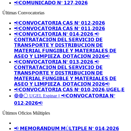
📢𝗖𝗢𝗠𝗨𝗡𝗜𝗖𝗔𝗗𝗢 𝗡° 𝟭𝟮𝟳-𝟮𝟬𝟮𝟲
Últimas Convocatorias
📢𝗖𝗢𝗡𝗩𝗢𝗖𝗔𝗧𝗢𝗥𝗜𝗔 𝗖𝗔𝗦 𝗡° 𝟬𝟭𝟮-𝟮𝟬𝟮𝟲
📢𝗖𝗢𝗡𝗩𝗢𝗖𝗔𝗧𝗢𝗥𝗜𝗔 𝗖𝗔𝗦 𝗡° 𝟬𝟭𝟭-𝟮𝟬𝟮𝟲
📢𝗖𝗢𝗡𝗩𝗢𝗖𝗔𝗧𝗢𝗥𝗜𝗔 𝗡° 𝟬𝟭𝟰-𝟮𝟬𝟮𝟲 📢
𝗖𝗢𝗡𝗧𝗥𝗔𝗧𝗔𝗖𝗜𝗢́𝗡 𝗗𝗘𝗟 𝗦𝗘𝗥𝗩𝗜𝗖𝗜𝗢 𝗗𝗘
𝗧𝗥𝗔𝗡𝗦𝗣𝗢𝗥𝗧𝗘 𝗬 𝗗𝗜𝗦𝗧𝗥𝗜𝗕𝗨𝗖𝗜𝗢𝗡 𝗗𝗘
𝗠𝗔𝗧𝗘𝗥𝗜𝗔𝗟 𝗙𝗨𝗡𝗚𝗜𝗕𝗟𝗘 𝗬 𝗠𝗔𝗧𝗘𝗥𝗜𝗔𝗟𝗘𝗦 𝗗𝗘
𝗔𝗦𝗘𝗢 𝗬 𝗟𝗜𝗠𝗣𝗜𝗘𝗭𝗔, 𝗗𝗢𝗧𝗔𝗖𝗜𝗢́𝗡 𝟮𝟬𝟮𝟲📢
📢𝗖𝗢𝗡𝗩𝗢𝗖𝗔𝗧𝗢𝗥𝗜𝗔 𝗡° 𝟬𝟭𝟯-𝟮𝟬𝟮𝟲 📢
𝗖𝗢𝗡𝗧𝗥𝗔𝗧𝗔𝗖𝗜𝗢́𝗡 𝗗𝗘𝗟 𝗦𝗘𝗥𝗩𝗜𝗖𝗜𝗢 𝗗𝗘
𝗧𝗥𝗔𝗡𝗦𝗣𝗢𝗥𝗧𝗘 𝗬 𝗗𝗜𝗦𝗧𝗥𝗜𝗕𝗨𝗖𝗜𝗢𝗡 𝗗𝗘
𝗠𝗔𝗧𝗘𝗥𝗜𝗔𝗟 𝗙𝗨𝗡𝗚𝗜𝗕𝗟𝗘 𝗬 𝗠𝗔𝗧𝗘𝗥𝗜𝗔𝗟𝗘𝗦 𝗗𝗘
𝗔𝗦𝗘𝗢 𝗬 𝗟𝗜𝗠𝗣𝗜𝗘𝗭𝗔, 𝗗𝗢𝗧𝗔𝗖𝗜𝗢́𝗡 𝟮𝟬𝟮𝟲📢
📢𝗖𝗢𝗡𝗩𝗢𝗖𝗔𝗧𝗢𝗥𝗜𝗔 𝗖𝗔𝗦 𝗡º 𝟬𝟭𝟬-𝟮𝟬𝟮𝟲-𝗨𝗚𝗘𝗟-𝗘
🔵🔴⚪️ UGEL Espinar || 📢𝗖𝗢𝗡𝗩𝗢𝗖𝗔𝗧𝗢𝗥𝗜𝗔 𝗡°
𝟬𝟭𝟮-𝟮𝟬𝟮𝟲📢
Últimos Oficios Múltiples
📢 𝗠𝗘𝗠𝗢𝗥𝗔́𝗡𝗗𝗨𝗠 𝗠Ú𝗟𝗧𝗜𝗣𝗟𝗘 𝗡° 𝟬𝟭𝟰-𝟮𝟬𝟮𝟲