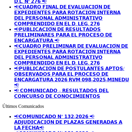
𝗗.𝗟. 𝗡º 𝟮𝟳𝟲 📢
📢𝗖𝗨𝗔𝗗𝗥𝗢 𝗙𝗜𝗡𝗔𝗟 𝗗𝗘 𝗘𝗩𝗔𝗟𝗨𝗔𝗖𝗜𝗢́𝗡 𝗗𝗘
𝗘𝗫𝗣𝗘𝗗𝗜𝗘𝗡𝗧𝗘𝗦 𝗣𝗔𝗥𝗔 𝗥𝗢𝗧𝗔𝗖𝗜𝗢́𝗡 𝗜𝗡𝗧𝗘𝗥𝗡𝗔
𝗗𝗘𝗟 𝗣𝗘𝗥𝗦𝗢𝗡𝗔𝗟 𝗔𝗗𝗠𝗜𝗡𝗜𝗦𝗧𝗥𝗔𝗧𝗜𝗩𝗢
𝗖𝗢𝗠𝗣𝗥𝗘𝗡𝗗𝗜𝗗𝗢 𝗘𝗡 𝗘𝗟 𝗗. 𝗟𝗘𝗚. 𝟮𝟳𝟲
📢𝗣𝗨𝗕𝗟𝗜𝗖𝗔𝗖𝗜𝗢́𝗡 𝗗𝗘 𝗥𝗘𝗦𝗨𝗟𝗧𝗔𝗗𝗢𝗦
𝗣𝗥𝗘𝗟𝗜𝗠𝗜𝗡𝗔𝗥𝗘𝗦 𝗣𝗔𝗥𝗔 𝗘𝗟 𝗣𝗥𝗢𝗖𝗘𝗦𝗢 𝗗𝗘
𝗘𝗡𝗖𝗔𝗥𝗚𝗔𝗧𝗨𝗥𝗔 📢
📢𝗖𝗨𝗔𝗗𝗥𝗢 𝗣𝗥𝗘𝗟𝗜𝗠𝗜𝗡𝗔𝗥 𝗗𝗘 𝗘𝗩𝗔𝗟𝗨𝗔𝗖𝗜𝗢́𝗡 𝗗𝗘
𝗘𝗫𝗣𝗘𝗗𝗜𝗘𝗡𝗧𝗘𝗦 𝗣𝗔𝗥𝗔 𝗥𝗢𝗧𝗔𝗖𝗜𝗢́𝗡 𝗜𝗡𝗧𝗘𝗥𝗡𝗔
𝗗𝗘𝗟 𝗣𝗘𝗥𝗦𝗢𝗡𝗔𝗟 𝗔𝗗𝗠𝗜𝗡𝗜𝗦𝗧𝗥𝗔𝗧𝗜𝗩𝗢
𝗖𝗢𝗠𝗣𝗥𝗘𝗡𝗗𝗜𝗗𝗢 𝗘𝗡 𝗘𝗟 𝗗. 𝗟𝗘𝗚. 𝟮𝟳𝟲
📢𝗣𝗨𝗕𝗟𝗜𝗖𝗔𝗖𝗜𝗢́𝗡 𝗗𝗘 𝗣𝗢𝗦𝗧𝗨𝗟𝗔𝗡𝗧𝗘𝗦 𝗔𝗣𝗧𝗢𝗦/
𝗢𝗕𝗦𝗘𝗥𝗩𝗔𝗗𝗢𝗦 𝗣𝗔𝗥𝗔 𝗘𝗟 𝗣𝗥𝗢𝗖𝗘𝗦𝗢 𝗗𝗘
𝗘𝗡𝗖𝗔𝗥𝗚𝗔𝗧𝗨𝗥𝗔 𝟮𝟬𝟮𝟲 𝗥𝗩𝗠 𝟬𝟵𝟴-𝟮𝟬𝟮𝟱-𝗠𝗜𝗡𝗘𝗗𝗨
📢
📢 𝗖𝗢𝗠𝗨𝗡𝗜𝗖𝗔𝗗𝗢 – 𝗥𝗘𝗦𝗨𝗟𝗧𝗔𝗗𝗢𝗦 𝗗𝗘𝗟
𝗖𝗢𝗡𝗖𝗨𝗥𝗦𝗢 𝗗𝗘 𝗖𝗢𝗡𝗢𝗖𝗜𝗠𝗜𝗘𝗡𝗧𝗢𝗦
Últimos Comunicados
📢𝗖𝗢𝗠𝗨𝗡𝗜𝗖𝗔𝗗𝗢 𝗡° 𝟭𝟯𝟮-𝟮𝟬𝟮𝟲 📢
𝗔𝗗𝗝𝗨𝗗𝗜𝗖𝗔𝗖𝗜𝗢́𝗡 𝗗𝗘 𝗣𝗟𝗔𝗭𝗔𝗦 𝗚𝗘𝗡𝗘𝗥𝗔𝗗𝗔𝗦 𝗔
𝗟𝗔 𝗙𝗘𝗖𝗛𝗔📢