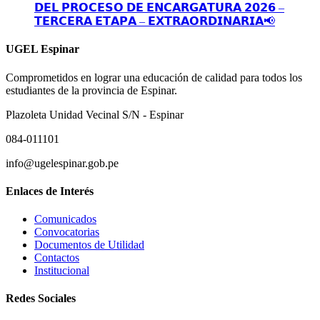
𝗗𝗘𝗟 𝗣𝗥𝗢𝗖𝗘𝗦𝗢 𝗗𝗘 𝗘𝗡𝗖𝗔𝗥𝗚𝗔𝗧𝗨𝗥𝗔 𝟮𝟬𝟮𝟲 –
𝗧𝗘𝗥𝗖𝗘𝗥𝗔 𝗘𝗧𝗔𝗣𝗔 – 𝗘𝗫𝗧𝗥𝗔𝗢𝗥𝗗𝗜𝗡𝗔𝗥𝗜𝗔📢
UGEL Espinar
Comprometidos en lograr una educación de calidad para todos los
estudiantes de la provincia de Espinar.
Plazoleta Unidad Vecinal S/N - Espinar
084-011101
info@ugelespinar.gob.pe
Enlaces de Interés
Comunicados
Convocatorias
Documentos de Utilidad
Contactos
Institucional
Redes Sociales