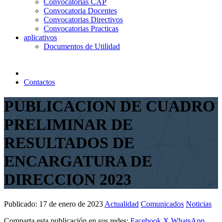
Convocatorias CAP
Convocatoria Docentes
Convocatorias Directivos
Convocatorias Practicas
aplicativos
Documentos de Utilidad
Contactos
PUBLICACION DE CUADRO
PRELIMINAR DE
RESULTADOS DE
ENCARGATURA DE
DIRECCION 2023
Publicado:
17 de enero de 2023
Actualidad
Comunicados
Noticias
Comparta esta publicación en sus redes:
Facebook
X
WhatsApp