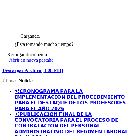
Cargando...
¿Está tomando mucho tiempo?
Recargar documento
|
Abrir en nueva pestaña
Descargar Archivo
[1.08 MB]
Últimas Noticias
📢𝗖𝗥𝗢𝗡𝗢𝗚𝗥𝗔𝗠𝗔 𝗣𝗔𝗥𝗔 𝗟𝗔
𝗜𝗠𝗣𝗟𝗘𝗠𝗘𝗡𝗧𝗔𝗖𝗜𝗢́𝗡 𝗗𝗘𝗟 𝗣𝗥𝗢𝗖𝗘𝗗𝗜𝗠𝗜𝗘𝗡𝗧𝗢
𝗣𝗔𝗥𝗔 𝗘𝗟 𝗗𝗘𝗦𝗧𝗔𝗤𝗨𝗘 𝗗𝗘 𝗟𝗢𝗦 𝗣𝗥𝗢𝗙𝗘𝗦𝗢𝗥𝗘𝗦
𝗣𝗔𝗥𝗔 𝗘𝗟 𝗔𝗡̃𝗢 𝟮𝟬𝟮𝟲
📢𝗣𝗨𝗕𝗟𝗜𝗖𝗔𝗖𝗜𝗢́𝗡 𝗙𝗜𝗡𝗔𝗟 𝗗𝗘 𝗟𝗔
𝗖𝗢𝗡𝗩𝗢𝗖𝗔𝗧𝗢𝗥𝗜𝗔 𝗣𝗔𝗥𝗔 𝗘𝗟 𝗣𝗥𝗢𝗖𝗘𝗦𝗢 𝗗𝗘
𝗖𝗢𝗡𝗧𝗥𝗔𝗧𝗔𝗖𝗜𝗢𝗡 𝗗𝗘𝗟 𝗣𝗘𝗥𝗦𝗢𝗡𝗔𝗟
𝗔𝗗𝗠𝗜𝗡𝗜𝗦𝗧𝗥𝗔𝗧𝗜𝗩𝗢 𝗗𝗘𝗟 𝗥𝗘𝗚𝗜𝗠𝗘𝗡 𝗟𝗔𝗕𝗢𝗥𝗔𝗟