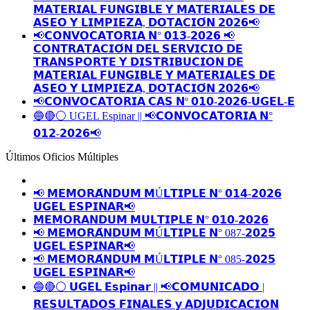
𝗠𝗔𝗧𝗘𝗥𝗜𝗔𝗟 𝗙𝗨𝗡𝗚𝗜𝗕𝗟𝗘 𝗬 𝗠𝗔𝗧𝗘𝗥𝗜𝗔𝗟𝗘𝗦 𝗗𝗘
𝗔𝗦𝗘𝗢 𝗬 𝗟𝗜𝗠𝗣𝗜𝗘𝗭𝗔, 𝗗𝗢𝗧𝗔𝗖𝗜𝗢́𝗡 𝟮𝟬𝟮𝟲📢
📢𝗖𝗢𝗡𝗩𝗢𝗖𝗔𝗧𝗢𝗥𝗜𝗔 𝗡° 𝟬𝟭𝟯-𝟮𝟬𝟮𝟲 📢
𝗖𝗢𝗡𝗧𝗥𝗔𝗧𝗔𝗖𝗜𝗢́𝗡 𝗗𝗘𝗟 𝗦𝗘𝗥𝗩𝗜𝗖𝗜𝗢 𝗗𝗘
𝗧𝗥𝗔𝗡𝗦𝗣𝗢𝗥𝗧𝗘 𝗬 𝗗𝗜𝗦𝗧𝗥𝗜𝗕𝗨𝗖𝗜𝗢𝗡 𝗗𝗘
𝗠𝗔𝗧𝗘𝗥𝗜𝗔𝗟 𝗙𝗨𝗡𝗚𝗜𝗕𝗟𝗘 𝗬 𝗠𝗔𝗧𝗘𝗥𝗜𝗔𝗟𝗘𝗦 𝗗𝗘
𝗔𝗦𝗘𝗢 𝗬 𝗟𝗜𝗠𝗣𝗜𝗘𝗭𝗔, 𝗗𝗢𝗧𝗔𝗖𝗜𝗢́𝗡 𝟮𝟬𝟮𝟲📢
📢𝗖𝗢𝗡𝗩𝗢𝗖𝗔𝗧𝗢𝗥𝗜𝗔 𝗖𝗔𝗦 𝗡º 𝟬𝟭𝟬-𝟮𝟬𝟮𝟲-𝗨𝗚𝗘𝗟-𝗘
🔵🔴⚪️ UGEL Espinar || 📢𝗖𝗢𝗡𝗩𝗢𝗖𝗔𝗧𝗢𝗥𝗜𝗔 𝗡°
𝟬𝟭𝟮-𝟮𝟬𝟮𝟲📢
Últimos Oficios Múltiples
📢 𝗠𝗘𝗠𝗢𝗥𝗔́𝗡𝗗𝗨𝗠 𝗠Ú𝗟𝗧𝗜𝗣𝗟𝗘 𝗡° 𝟬𝟭𝟰-𝟮𝟬𝟮𝟲
𝗨𝗚𝗘𝗟 𝗘𝗦𝗣𝗜𝗡𝗔𝗥📢
𝗠𝗘𝗠𝗢𝗥𝗔𝗡𝗗𝗨𝗠 𝗠𝗨𝗟𝗧𝗜𝗣𝗟𝗘 𝗡° 𝟬𝟭𝟬-𝟮𝟬𝟮𝟲
📢 𝗠𝗘𝗠𝗢𝗥𝗔́𝗡𝗗𝗨𝗠 𝗠Ú𝗟𝗧𝗜𝗣𝗟𝗘 𝗡° 087-𝟮𝟬𝟮𝟱
𝗨𝗚𝗘𝗟 𝗘𝗦𝗣𝗜𝗡𝗔𝗥📢
📢 𝗠𝗘𝗠𝗢𝗥𝗔́𝗡𝗗𝗨𝗠 𝗠Ú𝗟𝗧𝗜𝗣𝗟𝗘 𝗡° 085-𝟮𝟬𝟮𝟱
𝗨𝗚𝗘𝗟 𝗘𝗦𝗣𝗜𝗡𝗔𝗥📢
🔵🔴⚪️ 𝗨𝗚𝗘𝗟 𝗘𝘀𝗽𝗶𝗻𝗮𝗿 || 📢𝗖𝗢𝗠𝗨𝗡𝗜𝗖𝗔𝗗𝗢 |
𝗥𝗘𝗦𝗨𝗟𝗧𝗔𝗗𝗢𝗦 𝗙𝗜𝗡𝗔𝗟𝗘𝗦 𝘆 𝗔𝗗𝗝𝗨𝗗𝗜𝗖𝗔𝗖𝗜𝗢𝗡