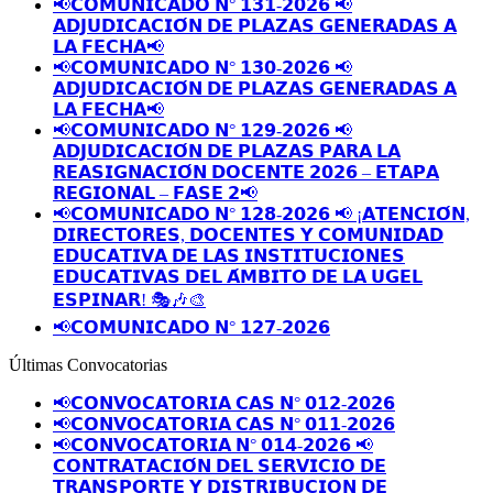
📢𝗖𝗢𝗠𝗨𝗡𝗜𝗖𝗔𝗗𝗢 𝗡° 𝟭𝟯𝟭-𝟮𝟬𝟮𝟲 📢
𝗔𝗗𝗝𝗨𝗗𝗜𝗖𝗔𝗖𝗜𝗢́𝗡 𝗗𝗘 𝗣𝗟𝗔𝗭𝗔𝗦 𝗚𝗘𝗡𝗘𝗥𝗔𝗗𝗔𝗦 𝗔
𝗟𝗔 𝗙𝗘𝗖𝗛𝗔📢
📢𝗖𝗢𝗠𝗨𝗡𝗜𝗖𝗔𝗗𝗢 𝗡° 𝟭𝟯𝟬-𝟮𝟬𝟮𝟲 📢
𝗔𝗗𝗝𝗨𝗗𝗜𝗖𝗔𝗖𝗜𝗢́𝗡 𝗗𝗘 𝗣𝗟𝗔𝗭𝗔𝗦 𝗚𝗘𝗡𝗘𝗥𝗔𝗗𝗔𝗦 𝗔
𝗟𝗔 𝗙𝗘𝗖𝗛𝗔📢
📢𝗖𝗢𝗠𝗨𝗡𝗜𝗖𝗔𝗗𝗢 𝗡° 𝟭𝟮𝟵-𝟮𝟬𝟮𝟲 📢
𝗔𝗗𝗝𝗨𝗗𝗜𝗖𝗔𝗖𝗜𝗢́𝗡 𝗗𝗘 𝗣𝗟𝗔𝗭𝗔𝗦 𝗣𝗔𝗥𝗔 𝗟𝗔
𝗥𝗘𝗔𝗦𝗜𝗚𝗡𝗔𝗖𝗜𝗢́𝗡 𝗗𝗢𝗖𝗘𝗡𝗧𝗘 𝟮𝟬𝟮𝟲 – 𝗘𝗧𝗔𝗣𝗔
𝗥𝗘𝗚𝗜𝗢𝗡𝗔𝗟 – 𝗙𝗔𝗦𝗘 𝟮📢
📢𝗖𝗢𝗠𝗨𝗡𝗜𝗖𝗔𝗗𝗢 𝗡° 𝟭𝟮𝟴-𝟮𝟬𝟮𝟲 📢 ¡𝗔𝗧𝗘𝗡𝗖𝗜𝗢́𝗡,
𝗗𝗜𝗥𝗘𝗖𝗧𝗢𝗥𝗘𝗦, 𝗗𝗢𝗖𝗘𝗡𝗧𝗘𝗦 𝗬 𝗖𝗢𝗠𝗨𝗡𝗜𝗗𝗔𝗗
𝗘𝗗𝗨𝗖𝗔𝗧𝗜𝗩𝗔 𝗗𝗘 𝗟𝗔𝗦 𝗜𝗡𝗦𝗧𝗜𝗧𝗨𝗖𝗜𝗢𝗡𝗘𝗦
𝗘𝗗𝗨𝗖𝗔𝗧𝗜𝗩𝗔𝗦 𝗗𝗘𝗟 𝗔́𝗠𝗕𝗜𝗧𝗢 𝗗𝗘 𝗟𝗔 𝗨𝗚𝗘𝗟
𝗘𝗦𝗣𝗜𝗡𝗔𝗥! 🎭🎶🎨
📢𝗖𝗢𝗠𝗨𝗡𝗜𝗖𝗔𝗗𝗢 𝗡° 𝟭𝟮𝟳-𝟮𝟬𝟮𝟲
Últimas Convocatorias
📢𝗖𝗢𝗡𝗩𝗢𝗖𝗔𝗧𝗢𝗥𝗜𝗔 𝗖𝗔𝗦 𝗡° 𝟬𝟭𝟮-𝟮𝟬𝟮𝟲
📢𝗖𝗢𝗡𝗩𝗢𝗖𝗔𝗧𝗢𝗥𝗜𝗔 𝗖𝗔𝗦 𝗡° 𝟬𝟭𝟭-𝟮𝟬𝟮𝟲
📢𝗖𝗢𝗡𝗩𝗢𝗖𝗔𝗧𝗢𝗥𝗜𝗔 𝗡° 𝟬𝟭𝟰-𝟮𝟬𝟮𝟲 📢
𝗖𝗢𝗡𝗧𝗥𝗔𝗧𝗔𝗖𝗜𝗢́𝗡 𝗗𝗘𝗟 𝗦𝗘𝗥𝗩𝗜𝗖𝗜𝗢 𝗗𝗘
𝗧𝗥𝗔𝗡𝗦𝗣𝗢𝗥𝗧𝗘 𝗬 𝗗𝗜𝗦𝗧𝗥𝗜𝗕𝗨𝗖𝗜𝗢𝗡 𝗗𝗘