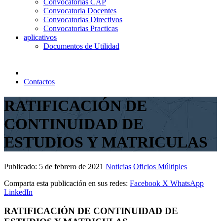
Convocatorias CAP
Convocatoria Docentes
Convocatorias Directivos
Convocatorias Practicas
aplicativos
Documentos de Utilidad
Contactos
RATIFICACIÓN DE
CONTINUIDAD DE
ESTUDIOS Y MATRICULAS
Publicado:
5 de febrero de 2021
Noticias
Oficios Múltiples
Comparta esta publicación en sus redes:
Facebook
X
WhatsApp
LinkedIn
RATIFICACIÓN DE CONTINUIDAD DE