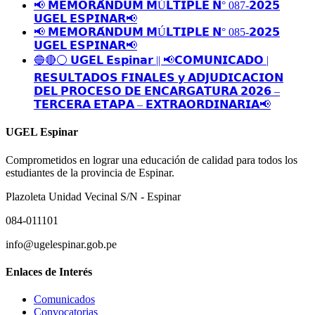
📢 𝗠𝗘𝗠𝗢𝗥𝗔́𝗡𝗗𝗨𝗠 𝗠Ú𝗟𝗧𝗜𝗣𝗟𝗘 𝗡° 087-𝟮𝟬𝟮𝟱
𝗨𝗚𝗘𝗟 𝗘𝗦𝗣𝗜𝗡𝗔𝗥📢
📢 𝗠𝗘𝗠𝗢𝗥𝗔́𝗡𝗗𝗨𝗠 𝗠Ú𝗟𝗧𝗜𝗣𝗟𝗘 𝗡° 085-𝟮𝟬𝟮𝟱
𝗨𝗚𝗘𝗟 𝗘𝗦𝗣𝗜𝗡𝗔𝗥📢
🔵🔴⚪️ 𝗨𝗚𝗘𝗟 𝗘𝘀𝗽𝗶𝗻𝗮𝗿 || 📢𝗖𝗢𝗠𝗨𝗡𝗜𝗖𝗔𝗗𝗢 |
𝗥𝗘𝗦𝗨𝗟𝗧𝗔𝗗𝗢𝗦 𝗙𝗜𝗡𝗔𝗟𝗘𝗦 𝘆 𝗔𝗗𝗝𝗨𝗗𝗜𝗖𝗔𝗖𝗜𝗢𝗡
𝗗𝗘𝗟 𝗣𝗥𝗢𝗖𝗘𝗦𝗢 𝗗𝗘 𝗘𝗡𝗖𝗔𝗥𝗚𝗔𝗧𝗨𝗥𝗔 𝟮𝟬𝟮𝟲 –
𝗧𝗘𝗥𝗖𝗘𝗥𝗔 𝗘𝗧𝗔𝗣𝗔 – 𝗘𝗫𝗧𝗥𝗔𝗢𝗥𝗗𝗜𝗡𝗔𝗥𝗜𝗔📢
UGEL Espinar
Comprometidos en lograr una educación de calidad para todos los
estudiantes de la provincia de Espinar.
Plazoleta Unidad Vecinal S/N - Espinar
084-011101
info@ugelespinar.gob.pe
Enlaces de Interés
Comunicados
Convocatorias