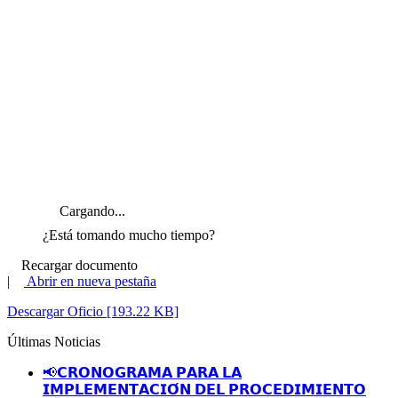
Cargando...
¿Está tomando mucho tiempo?
Recargar documento
|
Abrir en nueva pestaña
Descargar Oficio [193.22 KB]
Últimas Noticias
📢𝗖𝗥𝗢𝗡𝗢𝗚𝗥𝗔𝗠𝗔 𝗣𝗔𝗥𝗔 𝗟𝗔
𝗜𝗠𝗣𝗟𝗘𝗠𝗘𝗡𝗧𝗔𝗖𝗜𝗢́𝗡 𝗗𝗘𝗟 𝗣𝗥𝗢𝗖𝗘𝗗𝗜𝗠𝗜𝗘𝗡𝗧𝗢