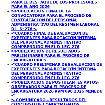
𝗣𝗔𝗥𝗔 𝗘𝗟 𝗗𝗘𝗦𝗧𝗔𝗤𝗨𝗘 𝗗𝗘 𝗟𝗢𝗦 𝗣𝗥𝗢𝗙𝗘𝗦𝗢𝗥𝗘𝗦
𝗣𝗔𝗥𝗔 𝗘𝗟 𝗔𝗡̃𝗢 𝟮𝟬𝟮𝟲
📢𝗣𝗨𝗕𝗟𝗜𝗖𝗔𝗖𝗜𝗢́𝗡 𝗙𝗜𝗡𝗔𝗟 𝗗𝗘 𝗟𝗔
𝗖𝗢𝗡𝗩𝗢𝗖𝗔𝗧𝗢𝗥𝗜𝗔 𝗣𝗔𝗥𝗔 𝗘𝗟 𝗣𝗥𝗢𝗖𝗘𝗦𝗢 𝗗𝗘
𝗖𝗢𝗡𝗧𝗥𝗔𝗧𝗔𝗖𝗜𝗢𝗡 𝗗𝗘𝗟 𝗣𝗘𝗥𝗦𝗢𝗡𝗔𝗟
𝗔𝗗𝗠𝗜𝗡𝗜𝗦𝗧𝗥𝗔𝗧𝗜𝗩𝗢 𝗗𝗘𝗟 𝗥𝗘𝗚𝗜𝗠𝗘𝗡 𝗟𝗔𝗕𝗢𝗥𝗔𝗟
𝗗.𝗟. 𝗡º 𝟮𝟳𝟲 📢
📢𝗖𝗨𝗔𝗗𝗥𝗢 𝗙𝗜𝗡𝗔𝗟 𝗗𝗘 𝗘𝗩𝗔𝗟𝗨𝗔𝗖𝗜𝗢́𝗡 𝗗𝗘
𝗘𝗫𝗣𝗘𝗗𝗜𝗘𝗡𝗧𝗘𝗦 𝗣𝗔𝗥𝗔 𝗥𝗢𝗧𝗔𝗖𝗜𝗢́𝗡 𝗜𝗡𝗧𝗘𝗥𝗡𝗔
𝗗𝗘𝗟 𝗣𝗘𝗥𝗦𝗢𝗡𝗔𝗟 𝗔𝗗𝗠𝗜𝗡𝗜𝗦𝗧𝗥𝗔𝗧𝗜𝗩𝗢
𝗖𝗢𝗠𝗣𝗥𝗘𝗡𝗗𝗜𝗗𝗢 𝗘𝗡 𝗘𝗟 𝗗. 𝗟𝗘𝗚. 𝟮𝟳𝟲
📢𝗣𝗨𝗕𝗟𝗜𝗖𝗔𝗖𝗜𝗢́𝗡 𝗗𝗘 𝗥𝗘𝗦𝗨𝗟𝗧𝗔𝗗𝗢𝗦
𝗣𝗥𝗘𝗟𝗜𝗠𝗜𝗡𝗔𝗥𝗘𝗦 𝗣𝗔𝗥𝗔 𝗘𝗟 𝗣𝗥𝗢𝗖𝗘𝗦𝗢 𝗗𝗘
𝗘𝗡𝗖𝗔𝗥𝗚𝗔𝗧𝗨𝗥𝗔 📢
📢𝗖𝗨𝗔𝗗𝗥𝗢 𝗣𝗥𝗘𝗟𝗜𝗠𝗜𝗡𝗔𝗥 𝗗𝗘 𝗘𝗩𝗔𝗟𝗨𝗔𝗖𝗜𝗢́𝗡 𝗗𝗘
𝗘𝗫𝗣𝗘𝗗𝗜𝗘𝗡𝗧𝗘𝗦 𝗣𝗔𝗥𝗔 𝗥𝗢𝗧𝗔𝗖𝗜𝗢́𝗡 𝗜𝗡𝗧𝗘𝗥𝗡𝗔
𝗗𝗘𝗟 𝗣𝗘𝗥𝗦𝗢𝗡𝗔𝗟 𝗔𝗗𝗠𝗜𝗡𝗜𝗦𝗧𝗥𝗔𝗧𝗜𝗩𝗢
𝗖𝗢𝗠𝗣𝗥𝗘𝗡𝗗𝗜𝗗𝗢 𝗘𝗡 𝗘𝗟 𝗗. 𝗟𝗘𝗚. 𝟮𝟳𝟲
📢𝗣𝗨𝗕𝗟𝗜𝗖𝗔𝗖𝗜𝗢́𝗡 𝗗𝗘 𝗣𝗢𝗦𝗧𝗨𝗟𝗔𝗡𝗧𝗘𝗦 𝗔𝗣𝗧𝗢𝗦/
𝗢𝗕𝗦𝗘𝗥𝗩𝗔𝗗𝗢𝗦 𝗣𝗔𝗥𝗔 𝗘𝗟 𝗣𝗥𝗢𝗖𝗘𝗦𝗢 𝗗𝗘
𝗘𝗡𝗖𝗔𝗥𝗚𝗔𝗧𝗨𝗥𝗔 𝟮𝟬𝟮𝟲 𝗥𝗩𝗠 𝟬𝟵𝟴-𝟮𝟬𝟮𝟱-𝗠𝗜𝗡𝗘𝗗𝗨
📢
📢 𝗖𝗢𝗠𝗨𝗡𝗜𝗖𝗔𝗗𝗢 – 𝗥𝗘𝗦𝗨𝗟𝗧𝗔𝗗𝗢𝗦 𝗗𝗘𝗟
𝗖𝗢𝗡𝗖𝗨𝗥𝗦𝗢 𝗗𝗘 𝗖𝗢𝗡𝗢𝗖𝗜𝗠𝗜𝗘𝗡𝗧𝗢𝗦