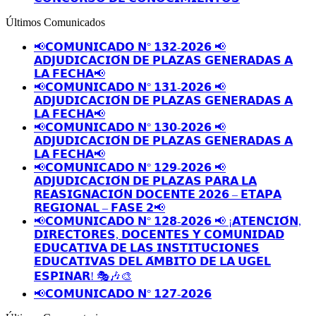
Últimos Comunicados
📢𝗖𝗢𝗠𝗨𝗡𝗜𝗖𝗔𝗗𝗢 𝗡° 𝟭𝟯𝟮-𝟮𝟬𝟮𝟲 📢
𝗔𝗗𝗝𝗨𝗗𝗜𝗖𝗔𝗖𝗜𝗢́𝗡 𝗗𝗘 𝗣𝗟𝗔𝗭𝗔𝗦 𝗚𝗘𝗡𝗘𝗥𝗔𝗗𝗔𝗦 𝗔
𝗟𝗔 𝗙𝗘𝗖𝗛𝗔📢
📢𝗖𝗢𝗠𝗨𝗡𝗜𝗖𝗔𝗗𝗢 𝗡° 𝟭𝟯𝟭-𝟮𝟬𝟮𝟲 📢
𝗔𝗗𝗝𝗨𝗗𝗜𝗖𝗔𝗖𝗜𝗢́𝗡 𝗗𝗘 𝗣𝗟𝗔𝗭𝗔𝗦 𝗚𝗘𝗡𝗘𝗥𝗔𝗗𝗔𝗦 𝗔
𝗟𝗔 𝗙𝗘𝗖𝗛𝗔📢
📢𝗖𝗢𝗠𝗨𝗡𝗜𝗖𝗔𝗗𝗢 𝗡° 𝟭𝟯𝟬-𝟮𝟬𝟮𝟲 📢
𝗔𝗗𝗝𝗨𝗗𝗜𝗖𝗔𝗖𝗜𝗢́𝗡 𝗗𝗘 𝗣𝗟𝗔𝗭𝗔𝗦 𝗚𝗘𝗡𝗘𝗥𝗔𝗗𝗔𝗦 𝗔
𝗟𝗔 𝗙𝗘𝗖𝗛𝗔📢
📢𝗖𝗢𝗠𝗨𝗡𝗜𝗖𝗔𝗗𝗢 𝗡° 𝟭𝟮𝟵-𝟮𝟬𝟮𝟲 📢
𝗔𝗗𝗝𝗨𝗗𝗜𝗖𝗔𝗖𝗜𝗢́𝗡 𝗗𝗘 𝗣𝗟𝗔𝗭𝗔𝗦 𝗣𝗔𝗥𝗔 𝗟𝗔
𝗥𝗘𝗔𝗦𝗜𝗚𝗡𝗔𝗖𝗜𝗢́𝗡 𝗗𝗢𝗖𝗘𝗡𝗧𝗘 𝟮𝟬𝟮𝟲 – 𝗘𝗧𝗔𝗣𝗔
𝗥𝗘𝗚𝗜𝗢𝗡𝗔𝗟 – 𝗙𝗔𝗦𝗘 𝟮📢
📢𝗖𝗢𝗠𝗨𝗡𝗜𝗖𝗔𝗗𝗢 𝗡° 𝟭𝟮𝟴-𝟮𝟬𝟮𝟲 📢 ¡𝗔𝗧𝗘𝗡𝗖𝗜𝗢́𝗡,
𝗗𝗜𝗥𝗘𝗖𝗧𝗢𝗥𝗘𝗦, 𝗗𝗢𝗖𝗘𝗡𝗧𝗘𝗦 𝗬 𝗖𝗢𝗠𝗨𝗡𝗜𝗗𝗔𝗗
𝗘𝗗𝗨𝗖𝗔𝗧𝗜𝗩𝗔 𝗗𝗘 𝗟𝗔𝗦 𝗜𝗡𝗦𝗧𝗜𝗧𝗨𝗖𝗜𝗢𝗡𝗘𝗦
𝗘𝗗𝗨𝗖𝗔𝗧𝗜𝗩𝗔𝗦 𝗗𝗘𝗟 𝗔́𝗠𝗕𝗜𝗧𝗢 𝗗𝗘 𝗟𝗔 𝗨𝗚𝗘𝗟
𝗘𝗦𝗣𝗜𝗡𝗔𝗥! 🎭🎶🎨
📢𝗖𝗢𝗠𝗨𝗡𝗜𝗖𝗔𝗗𝗢 𝗡° 𝟭𝟮𝟳-𝟮𝟬𝟮𝟲