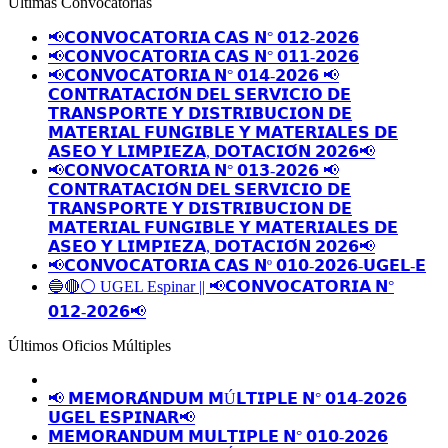
Últimas Convocatorias
📢𝗖𝗢𝗡𝗩𝗢𝗖𝗔𝗧𝗢𝗥𝗜𝗔 𝗖𝗔𝗦 𝗡° 𝟬𝟭𝟮-𝟮𝟬𝟮𝟲
📢𝗖𝗢𝗡𝗩𝗢𝗖𝗔𝗧𝗢𝗥𝗜𝗔 𝗖𝗔𝗦 𝗡° 𝟬𝟭𝟭-𝟮𝟬𝟮𝟲
📢𝗖𝗢𝗡𝗩𝗢𝗖𝗔𝗧𝗢𝗥𝗜𝗔 𝗡° 𝟬𝟭𝟰-𝟮𝟬𝟮𝟲 📢
𝗖𝗢𝗡𝗧𝗥𝗔𝗧𝗔𝗖𝗜𝗢́𝗡 𝗗𝗘𝗟 𝗦𝗘𝗥𝗩𝗜𝗖𝗜𝗢 𝗗𝗘
𝗧𝗥𝗔𝗡𝗦𝗣𝗢𝗥𝗧𝗘 𝗬 𝗗𝗜𝗦𝗧𝗥𝗜𝗕𝗨𝗖𝗜𝗢𝗡 𝗗𝗘
𝗠𝗔𝗧𝗘𝗥𝗜𝗔𝗟 𝗙𝗨𝗡𝗚𝗜𝗕𝗟𝗘 𝗬 𝗠𝗔𝗧𝗘𝗥𝗜𝗔𝗟𝗘𝗦 𝗗𝗘
𝗔𝗦𝗘𝗢 𝗬 𝗟𝗜𝗠𝗣𝗜𝗘𝗭𝗔, 𝗗𝗢𝗧𝗔𝗖𝗜𝗢́𝗡 𝟮𝟬𝟮𝟲📢
📢𝗖𝗢𝗡𝗩𝗢𝗖𝗔𝗧𝗢𝗥𝗜𝗔 𝗡° 𝟬𝟭𝟯-𝟮𝟬𝟮𝟲 📢
𝗖𝗢𝗡𝗧𝗥𝗔𝗧𝗔𝗖𝗜𝗢́𝗡 𝗗𝗘𝗟 𝗦𝗘𝗥𝗩𝗜𝗖𝗜𝗢 𝗗𝗘
𝗧𝗥𝗔𝗡𝗦𝗣𝗢𝗥𝗧𝗘 𝗬 𝗗𝗜𝗦𝗧𝗥𝗜𝗕𝗨𝗖𝗜𝗢𝗡 𝗗𝗘
𝗠𝗔𝗧𝗘𝗥𝗜𝗔𝗟 𝗙𝗨𝗡𝗚𝗜𝗕𝗟𝗘 𝗬 𝗠𝗔𝗧𝗘𝗥𝗜𝗔𝗟𝗘𝗦 𝗗𝗘
𝗔𝗦𝗘𝗢 𝗬 𝗟𝗜𝗠𝗣𝗜𝗘𝗭𝗔, 𝗗𝗢𝗧𝗔𝗖𝗜𝗢́𝗡 𝟮𝟬𝟮𝟲📢
📢𝗖𝗢𝗡𝗩𝗢𝗖𝗔𝗧𝗢𝗥𝗜𝗔 𝗖𝗔𝗦 𝗡º 𝟬𝟭𝟬-𝟮𝟬𝟮𝟲-𝗨𝗚𝗘𝗟-𝗘
🔵🔴⚪️ UGEL Espinar || 📢𝗖𝗢𝗡𝗩𝗢𝗖𝗔𝗧𝗢𝗥𝗜𝗔 𝗡°
𝟬𝟭𝟮-𝟮𝟬𝟮𝟲📢
Últimos Oficios Múltiples
📢 𝗠𝗘𝗠𝗢𝗥𝗔́𝗡𝗗𝗨𝗠 𝗠Ú𝗟𝗧𝗜𝗣𝗟𝗘 𝗡° 𝟬𝟭𝟰-𝟮𝟬𝟮𝟲
𝗨𝗚𝗘𝗟 𝗘𝗦𝗣𝗜𝗡𝗔𝗥📢
𝗠𝗘𝗠𝗢𝗥𝗔𝗡𝗗𝗨𝗠 𝗠𝗨𝗟𝗧𝗜𝗣𝗟𝗘 𝗡° 𝟬𝟭𝟬-𝟮𝟬𝟮𝟲