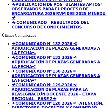
📢𝗣𝗨𝗕𝗟𝗜𝗖𝗔𝗖𝗜𝗢́𝗡 𝗗𝗘 𝗣𝗢𝗦𝗧𝗨𝗟𝗔𝗡𝗧𝗘𝗦 𝗔𝗣𝗧𝗢𝗦/
𝗢𝗕𝗦𝗘𝗥𝗩𝗔𝗗𝗢𝗦 𝗣𝗔𝗥𝗔 𝗘𝗟 𝗣𝗥𝗢𝗖𝗘𝗦𝗢 𝗗𝗘
𝗘𝗡𝗖𝗔𝗥𝗚𝗔𝗧𝗨𝗥𝗔 𝟮𝟬𝟮𝟲 𝗥𝗩𝗠 𝟬𝟵𝟴-𝟮𝟬𝟮𝟱-𝗠𝗜𝗡𝗘𝗗𝗨
📢
📢 𝗖𝗢𝗠𝗨𝗡𝗜𝗖𝗔𝗗𝗢 – 𝗥𝗘𝗦𝗨𝗟𝗧𝗔𝗗𝗢𝗦 𝗗𝗘𝗟
𝗖𝗢𝗡𝗖𝗨𝗥𝗦𝗢 𝗗𝗘 𝗖𝗢𝗡𝗢𝗖𝗜𝗠𝗜𝗘𝗡𝗧𝗢𝗦
Últimos Comunicados
📢𝗖𝗢𝗠𝗨𝗡𝗜𝗖𝗔𝗗𝗢 𝗡° 𝟭𝟯𝟮-𝟮𝟬𝟮𝟲 📢
𝗔𝗗𝗝𝗨𝗗𝗜𝗖𝗔𝗖𝗜𝗢́𝗡 𝗗𝗘 𝗣𝗟𝗔𝗭𝗔𝗦 𝗚𝗘𝗡𝗘𝗥𝗔𝗗𝗔𝗦 𝗔
𝗟𝗔 𝗙𝗘𝗖𝗛𝗔📢
📢𝗖𝗢𝗠𝗨𝗡𝗜𝗖𝗔𝗗𝗢 𝗡° 𝟭𝟯𝟭-𝟮𝟬𝟮𝟲 📢
𝗔𝗗𝗝𝗨𝗗𝗜𝗖𝗔𝗖𝗜𝗢́𝗡 𝗗𝗘 𝗣𝗟𝗔𝗭𝗔𝗦 𝗚𝗘𝗡𝗘𝗥𝗔𝗗𝗔𝗦 𝗔
𝗟𝗔 𝗙𝗘𝗖𝗛𝗔📢
📢𝗖𝗢𝗠𝗨𝗡𝗜𝗖𝗔𝗗𝗢 𝗡° 𝟭𝟯𝟬-𝟮𝟬𝟮𝟲 📢
𝗔𝗗𝗝𝗨𝗗𝗜𝗖𝗔𝗖𝗜𝗢́𝗡 𝗗𝗘 𝗣𝗟𝗔𝗭𝗔𝗦 𝗚𝗘𝗡𝗘𝗥𝗔𝗗𝗔𝗦 𝗔
𝗟𝗔 𝗙𝗘𝗖𝗛𝗔📢
📢𝗖𝗢𝗠𝗨𝗡𝗜𝗖𝗔𝗗𝗢 𝗡° 𝟭𝟮𝟵-𝟮𝟬𝟮𝟲 📢
𝗔𝗗𝗝𝗨𝗗𝗜𝗖𝗔𝗖𝗜𝗢́𝗡 𝗗𝗘 𝗣𝗟𝗔𝗭𝗔𝗦 𝗣𝗔𝗥𝗔 𝗟𝗔
𝗥𝗘𝗔𝗦𝗜𝗚𝗡𝗔𝗖𝗜𝗢́𝗡 𝗗𝗢𝗖𝗘𝗡𝗧𝗘 𝟮𝟬𝟮𝟲 – 𝗘𝗧𝗔𝗣𝗔
𝗥𝗘𝗚𝗜𝗢𝗡𝗔𝗟 – 𝗙𝗔𝗦𝗘 𝟮📢
📢𝗖𝗢𝗠𝗨𝗡𝗜𝗖𝗔𝗗𝗢 𝗡° 𝟭𝟮𝟴-𝟮𝟬𝟮𝟲 📢 ¡𝗔𝗧𝗘𝗡𝗖𝗜𝗢́𝗡,
𝗗𝗜𝗥𝗘𝗖𝗧𝗢𝗥𝗘𝗦, 𝗗𝗢𝗖𝗘𝗡𝗧𝗘𝗦 𝗬 𝗖𝗢𝗠𝗨𝗡𝗜𝗗𝗔𝗗