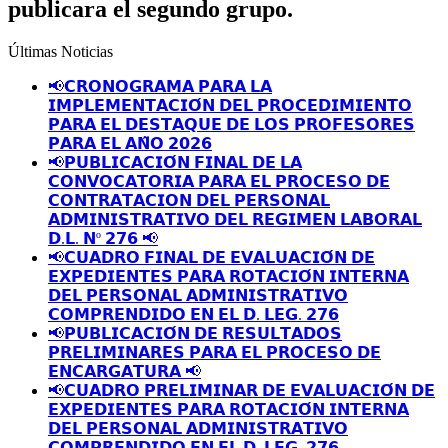
publicara el segundo grupo.
Últimas Noticias
📢𝗖𝗥𝗢𝗡𝗢𝗚𝗥𝗔𝗠𝗔 𝗣𝗔𝗥𝗔 𝗟𝗔
𝗜𝗠𝗣𝗟𝗘𝗠𝗘𝗡𝗧𝗔𝗖𝗜𝗢́𝗡 𝗗𝗘𝗟 𝗣𝗥𝗢𝗖𝗘𝗗𝗜𝗠𝗜𝗘𝗡𝗧𝗢
𝗣𝗔𝗥𝗔 𝗘𝗟 𝗗𝗘𝗦𝗧𝗔𝗤𝗨𝗘 𝗗𝗘 𝗟𝗢𝗦 𝗣𝗥𝗢𝗙𝗘𝗦𝗢𝗥𝗘𝗦
𝗣𝗔𝗥𝗔 𝗘𝗟 𝗔𝗡̃𝗢 𝟮𝟬𝟮𝟲
📢𝗣𝗨𝗕𝗟𝗜𝗖𝗔𝗖𝗜𝗢́𝗡 𝗙𝗜𝗡𝗔𝗟 𝗗𝗘 𝗟𝗔
𝗖𝗢𝗡𝗩𝗢𝗖𝗔𝗧𝗢𝗥𝗜𝗔 𝗣𝗔𝗥𝗔 𝗘𝗟 𝗣𝗥𝗢𝗖𝗘𝗦𝗢 𝗗𝗘
𝗖𝗢𝗡𝗧𝗥𝗔𝗧𝗔𝗖𝗜𝗢𝗡 𝗗𝗘𝗟 𝗣𝗘𝗥𝗦𝗢𝗡𝗔𝗟
𝗔𝗗𝗠𝗜𝗡𝗜𝗦𝗧𝗥𝗔𝗧𝗜𝗩𝗢 𝗗𝗘𝗟 𝗥𝗘𝗚𝗜𝗠𝗘𝗡 𝗟𝗔𝗕𝗢𝗥𝗔𝗟
𝗗.𝗟. 𝗡º 𝟮𝟳𝟲 📢
📢𝗖𝗨𝗔𝗗𝗥𝗢 𝗙𝗜𝗡𝗔𝗟 𝗗𝗘 𝗘𝗩𝗔𝗟𝗨𝗔𝗖𝗜𝗢́𝗡 𝗗𝗘
𝗘𝗫𝗣𝗘𝗗𝗜𝗘𝗡𝗧𝗘𝗦 𝗣𝗔𝗥𝗔 𝗥𝗢𝗧𝗔𝗖𝗜𝗢́𝗡 𝗜𝗡𝗧𝗘𝗥𝗡𝗔
𝗗𝗘𝗟 𝗣𝗘𝗥𝗦𝗢𝗡𝗔𝗟 𝗔𝗗𝗠𝗜𝗡𝗜𝗦𝗧𝗥𝗔𝗧𝗜𝗩𝗢
𝗖𝗢𝗠𝗣𝗥𝗘𝗡𝗗𝗜𝗗𝗢 𝗘𝗡 𝗘𝗟 𝗗. 𝗟𝗘𝗚. 𝟮𝟳𝟲
📢𝗣𝗨𝗕𝗟𝗜𝗖𝗔𝗖𝗜𝗢́𝗡 𝗗𝗘 𝗥𝗘𝗦𝗨𝗟𝗧𝗔𝗗𝗢𝗦
𝗣𝗥𝗘𝗟𝗜𝗠𝗜𝗡𝗔𝗥𝗘𝗦 𝗣𝗔𝗥𝗔 𝗘𝗟 𝗣𝗥𝗢𝗖𝗘𝗦𝗢 𝗗𝗘
𝗘𝗡𝗖𝗔𝗥𝗚𝗔𝗧𝗨𝗥𝗔 📢
📢𝗖𝗨𝗔𝗗𝗥𝗢 𝗣𝗥𝗘𝗟𝗜𝗠𝗜𝗡𝗔𝗥 𝗗𝗘 𝗘𝗩𝗔𝗟𝗨𝗔𝗖𝗜𝗢́𝗡 𝗗𝗘
𝗘𝗫𝗣𝗘𝗗𝗜𝗘𝗡𝗧𝗘𝗦 𝗣𝗔𝗥𝗔 𝗥𝗢𝗧𝗔𝗖𝗜𝗢́𝗡 𝗜𝗡𝗧𝗘𝗥𝗡𝗔
𝗗𝗘𝗟 𝗣𝗘𝗥𝗦𝗢𝗡𝗔𝗟 𝗔𝗗𝗠𝗜𝗡𝗜𝗦𝗧𝗥𝗔𝗧𝗜𝗩𝗢
𝗖𝗢𝗠𝗣𝗥𝗘𝗡𝗗𝗜𝗗𝗢 𝗘𝗡 𝗘𝗟 𝗗. 𝗟𝗘𝗚. 𝟮𝟳𝟲