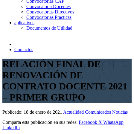
Convocatorias CAP
Convocatoria Docentes
Convocatorias Directivos
Convocatorias Practicas
aplicativos
Documentos de Utilidad
Contactos
RELACIÓN FINAL DE
RENOVACIÓN DE
CONTRATO DOCENTE 2021
– PRIMER GRUPO
Publicado:
18 de enero de 2021
Actualidad
Comunicados
Noticias
Comparta esta publicación en sus redes:
Facebook
X
WhatsApp
LinkedIn