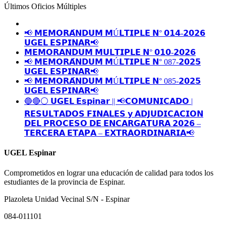
Últimos Oficios Múltiples
📢 𝗠𝗘𝗠𝗢𝗥𝗔́𝗡𝗗𝗨𝗠 𝗠Ú𝗟𝗧𝗜𝗣𝗟𝗘 𝗡° 𝟬𝟭𝟰-𝟮𝟬𝟮𝟲
𝗨𝗚𝗘𝗟 𝗘𝗦𝗣𝗜𝗡𝗔𝗥📢
𝗠𝗘𝗠𝗢𝗥𝗔𝗡𝗗𝗨𝗠 𝗠𝗨𝗟𝗧𝗜𝗣𝗟𝗘 𝗡° 𝟬𝟭𝟬-𝟮𝟬𝟮𝟲
📢 𝗠𝗘𝗠𝗢𝗥𝗔́𝗡𝗗𝗨𝗠 𝗠Ú𝗟𝗧𝗜𝗣𝗟𝗘 𝗡° 087-𝟮𝟬𝟮𝟱
𝗨𝗚𝗘𝗟 𝗘𝗦𝗣𝗜𝗡𝗔𝗥📢
📢 𝗠𝗘𝗠𝗢𝗥𝗔́𝗡𝗗𝗨𝗠 𝗠Ú𝗟𝗧𝗜𝗣𝗟𝗘 𝗡° 085-𝟮𝟬𝟮𝟱
𝗨𝗚𝗘𝗟 𝗘𝗦𝗣𝗜𝗡𝗔𝗥📢
🔵🔴⚪️ 𝗨𝗚𝗘𝗟 𝗘𝘀𝗽𝗶𝗻𝗮𝗿 || 📢𝗖𝗢𝗠𝗨𝗡𝗜𝗖𝗔𝗗𝗢 |
𝗥𝗘𝗦𝗨𝗟𝗧𝗔𝗗𝗢𝗦 𝗙𝗜𝗡𝗔𝗟𝗘𝗦 𝘆 𝗔𝗗𝗝𝗨𝗗𝗜𝗖𝗔𝗖𝗜𝗢𝗡
𝗗𝗘𝗟 𝗣𝗥𝗢𝗖𝗘𝗦𝗢 𝗗𝗘 𝗘𝗡𝗖𝗔𝗥𝗚𝗔𝗧𝗨𝗥𝗔 𝟮𝟬𝟮𝟲 –
𝗧𝗘𝗥𝗖𝗘𝗥𝗔 𝗘𝗧𝗔𝗣𝗔 – 𝗘𝗫𝗧𝗥𝗔𝗢𝗥𝗗𝗜𝗡𝗔𝗥𝗜𝗔📢
UGEL Espinar
Comprometidos en lograr una educación de calidad para todos los
estudiantes de la provincia de Espinar.
Plazoleta Unidad Vecinal S/N - Espinar
084-011101