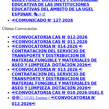
𝗘𝗗𝗨𝗖𝗔𝗧𝗜𝗩𝗔 𝗗𝗘 𝗟𝗔𝗦 𝗜𝗡𝗦𝗧𝗜𝗧𝗨𝗖𝗜𝗢𝗡𝗘𝗦
𝗘𝗗𝗨𝗖𝗔𝗧𝗜𝗩𝗔𝗦 𝗗𝗘𝗟 𝗔́𝗠𝗕𝗜𝗧𝗢 𝗗𝗘 𝗟𝗔 𝗨𝗚𝗘𝗟
𝗘𝗦𝗣𝗜𝗡𝗔𝗥! 🎭🎶🎨
📢𝗖𝗢𝗠𝗨𝗡𝗜𝗖𝗔𝗗𝗢 𝗡° 𝟭𝟮𝟳-𝟮𝟬𝟮𝟲
Últimas Convocatorias
📢𝗖𝗢𝗡𝗩𝗢𝗖𝗔𝗧𝗢𝗥𝗜𝗔 𝗖𝗔𝗦 𝗡° 𝟬𝟭𝟮-𝟮𝟬𝟮𝟲
📢𝗖𝗢𝗡𝗩𝗢𝗖𝗔𝗧𝗢𝗥𝗜𝗔 𝗖𝗔𝗦 𝗡° 𝟬𝟭𝟭-𝟮𝟬𝟮𝟲
📢𝗖𝗢𝗡𝗩𝗢𝗖𝗔𝗧𝗢𝗥𝗜𝗔 𝗡° 𝟬𝟭𝟰-𝟮𝟬𝟮𝟲 📢
𝗖𝗢𝗡𝗧𝗥𝗔𝗧𝗔𝗖𝗜𝗢́𝗡 𝗗𝗘𝗟 𝗦𝗘𝗥𝗩𝗜𝗖𝗜𝗢 𝗗𝗘
𝗧𝗥𝗔𝗡𝗦𝗣𝗢𝗥𝗧𝗘 𝗬 𝗗𝗜𝗦𝗧𝗥𝗜𝗕𝗨𝗖𝗜𝗢𝗡 𝗗𝗘
𝗠𝗔𝗧𝗘𝗥𝗜𝗔𝗟 𝗙𝗨𝗡𝗚𝗜𝗕𝗟𝗘 𝗬 𝗠𝗔𝗧𝗘𝗥𝗜𝗔𝗟𝗘𝗦 𝗗𝗘
𝗔𝗦𝗘𝗢 𝗬 𝗟𝗜𝗠𝗣𝗜𝗘𝗭𝗔, 𝗗𝗢𝗧𝗔𝗖𝗜𝗢́𝗡 𝟮𝟬𝟮𝟲📢
📢𝗖𝗢𝗡𝗩𝗢𝗖𝗔𝗧𝗢𝗥𝗜𝗔 𝗡° 𝟬𝟭𝟯-𝟮𝟬𝟮𝟲 📢
𝗖𝗢𝗡𝗧𝗥𝗔𝗧𝗔𝗖𝗜𝗢́𝗡 𝗗𝗘𝗟 𝗦𝗘𝗥𝗩𝗜𝗖𝗜𝗢 𝗗𝗘
𝗧𝗥𝗔𝗡𝗦𝗣𝗢𝗥𝗧𝗘 𝗬 𝗗𝗜𝗦𝗧𝗥𝗜𝗕𝗨𝗖𝗜𝗢𝗡 𝗗𝗘
𝗠𝗔𝗧𝗘𝗥𝗜𝗔𝗟 𝗙𝗨𝗡𝗚𝗜𝗕𝗟𝗘 𝗬 𝗠𝗔𝗧𝗘𝗥𝗜𝗔𝗟𝗘𝗦 𝗗𝗘
𝗔𝗦𝗘𝗢 𝗬 𝗟𝗜𝗠𝗣𝗜𝗘𝗭𝗔, 𝗗𝗢𝗧𝗔𝗖𝗜𝗢́𝗡 𝟮𝟬𝟮𝟲📢
📢𝗖𝗢𝗡𝗩𝗢𝗖𝗔𝗧𝗢𝗥𝗜𝗔 𝗖𝗔𝗦 𝗡º 𝟬𝟭𝟬-𝟮𝟬𝟮𝟲-𝗨𝗚𝗘𝗟-𝗘
🔵🔴⚪️ UGEL Espinar || 📢𝗖𝗢𝗡𝗩𝗢𝗖𝗔𝗧𝗢𝗥𝗜𝗔 𝗡°
𝟬𝟭𝟮-𝟮𝟬𝟮𝟲📢