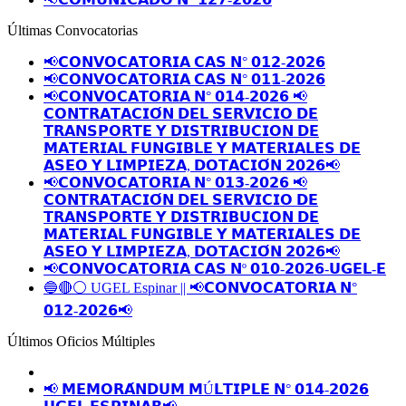
Últimas Convocatorias
📢𝗖𝗢𝗡𝗩𝗢𝗖𝗔𝗧𝗢𝗥𝗜𝗔 𝗖𝗔𝗦 𝗡° 𝟬𝟭𝟮-𝟮𝟬𝟮𝟲
📢𝗖𝗢𝗡𝗩𝗢𝗖𝗔𝗧𝗢𝗥𝗜𝗔 𝗖𝗔𝗦 𝗡° 𝟬𝟭𝟭-𝟮𝟬𝟮𝟲
📢𝗖𝗢𝗡𝗩𝗢𝗖𝗔𝗧𝗢𝗥𝗜𝗔 𝗡° 𝟬𝟭𝟰-𝟮𝟬𝟮𝟲 📢
𝗖𝗢𝗡𝗧𝗥𝗔𝗧𝗔𝗖𝗜𝗢́𝗡 𝗗𝗘𝗟 𝗦𝗘𝗥𝗩𝗜𝗖𝗜𝗢 𝗗𝗘
𝗧𝗥𝗔𝗡𝗦𝗣𝗢𝗥𝗧𝗘 𝗬 𝗗𝗜𝗦𝗧𝗥𝗜𝗕𝗨𝗖𝗜𝗢𝗡 𝗗𝗘
𝗠𝗔𝗧𝗘𝗥𝗜𝗔𝗟 𝗙𝗨𝗡𝗚𝗜𝗕𝗟𝗘 𝗬 𝗠𝗔𝗧𝗘𝗥𝗜𝗔𝗟𝗘𝗦 𝗗𝗘
𝗔𝗦𝗘𝗢 𝗬 𝗟𝗜𝗠𝗣𝗜𝗘𝗭𝗔, 𝗗𝗢𝗧𝗔𝗖𝗜𝗢́𝗡 𝟮𝟬𝟮𝟲📢
📢𝗖𝗢𝗡𝗩𝗢𝗖𝗔𝗧𝗢𝗥𝗜𝗔 𝗡° 𝟬𝟭𝟯-𝟮𝟬𝟮𝟲 📢
𝗖𝗢𝗡𝗧𝗥𝗔𝗧𝗔𝗖𝗜𝗢́𝗡 𝗗𝗘𝗟 𝗦𝗘𝗥𝗩𝗜𝗖𝗜𝗢 𝗗𝗘
𝗧𝗥𝗔𝗡𝗦𝗣𝗢𝗥𝗧𝗘 𝗬 𝗗𝗜𝗦𝗧𝗥𝗜𝗕𝗨𝗖𝗜𝗢𝗡 𝗗𝗘
𝗠𝗔𝗧𝗘𝗥𝗜𝗔𝗟 𝗙𝗨𝗡𝗚𝗜𝗕𝗟𝗘 𝗬 𝗠𝗔𝗧𝗘𝗥𝗜𝗔𝗟𝗘𝗦 𝗗𝗘
𝗔𝗦𝗘𝗢 𝗬 𝗟𝗜𝗠𝗣𝗜𝗘𝗭𝗔, 𝗗𝗢𝗧𝗔𝗖𝗜𝗢́𝗡 𝟮𝟬𝟮𝟲📢
📢𝗖𝗢𝗡𝗩𝗢𝗖𝗔𝗧𝗢𝗥𝗜𝗔 𝗖𝗔𝗦 𝗡º 𝟬𝟭𝟬-𝟮𝟬𝟮𝟲-𝗨𝗚𝗘𝗟-𝗘
🔵🔴⚪️ UGEL Espinar || 📢𝗖𝗢𝗡𝗩𝗢𝗖𝗔𝗧𝗢𝗥𝗜𝗔 𝗡°
𝟬𝟭𝟮-𝟮𝟬𝟮𝟲📢
Últimos Oficios Múltiples
📢 𝗠𝗘𝗠𝗢𝗥𝗔́𝗡𝗗𝗨𝗠 𝗠Ú𝗟𝗧𝗜𝗣𝗟𝗘 𝗡° 𝟬𝟭𝟰-𝟮𝟬𝟮𝟲