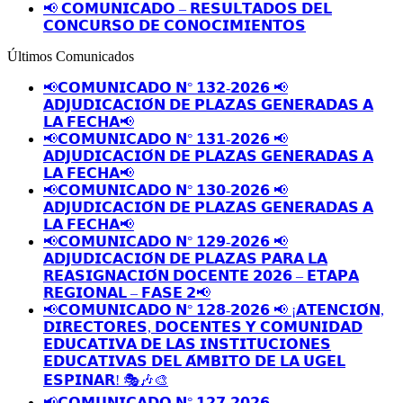
📢 𝗖𝗢𝗠𝗨𝗡𝗜𝗖𝗔𝗗𝗢 – 𝗥𝗘𝗦𝗨𝗟𝗧𝗔𝗗𝗢𝗦 𝗗𝗘𝗟
𝗖𝗢𝗡𝗖𝗨𝗥𝗦𝗢 𝗗𝗘 𝗖𝗢𝗡𝗢𝗖𝗜𝗠𝗜𝗘𝗡𝗧𝗢𝗦
Últimos Comunicados
📢𝗖𝗢𝗠𝗨𝗡𝗜𝗖𝗔𝗗𝗢 𝗡° 𝟭𝟯𝟮-𝟮𝟬𝟮𝟲 📢
𝗔𝗗𝗝𝗨𝗗𝗜𝗖𝗔𝗖𝗜𝗢́𝗡 𝗗𝗘 𝗣𝗟𝗔𝗭𝗔𝗦 𝗚𝗘𝗡𝗘𝗥𝗔𝗗𝗔𝗦 𝗔
𝗟𝗔 𝗙𝗘𝗖𝗛𝗔📢
📢𝗖𝗢𝗠𝗨𝗡𝗜𝗖𝗔𝗗𝗢 𝗡° 𝟭𝟯𝟭-𝟮𝟬𝟮𝟲 📢
𝗔𝗗𝗝𝗨𝗗𝗜𝗖𝗔𝗖𝗜𝗢́𝗡 𝗗𝗘 𝗣𝗟𝗔𝗭𝗔𝗦 𝗚𝗘𝗡𝗘𝗥𝗔𝗗𝗔𝗦 𝗔
𝗟𝗔 𝗙𝗘𝗖𝗛𝗔📢
📢𝗖𝗢𝗠𝗨𝗡𝗜𝗖𝗔𝗗𝗢 𝗡° 𝟭𝟯𝟬-𝟮𝟬𝟮𝟲 📢
𝗔𝗗𝗝𝗨𝗗𝗜𝗖𝗔𝗖𝗜𝗢́𝗡 𝗗𝗘 𝗣𝗟𝗔𝗭𝗔𝗦 𝗚𝗘𝗡𝗘𝗥𝗔𝗗𝗔𝗦 𝗔
𝗟𝗔 𝗙𝗘𝗖𝗛𝗔📢
📢𝗖𝗢𝗠𝗨𝗡𝗜𝗖𝗔𝗗𝗢 𝗡° 𝟭𝟮𝟵-𝟮𝟬𝟮𝟲 📢
𝗔𝗗𝗝𝗨𝗗𝗜𝗖𝗔𝗖𝗜𝗢́𝗡 𝗗𝗘 𝗣𝗟𝗔𝗭𝗔𝗦 𝗣𝗔𝗥𝗔 𝗟𝗔
𝗥𝗘𝗔𝗦𝗜𝗚𝗡𝗔𝗖𝗜𝗢́𝗡 𝗗𝗢𝗖𝗘𝗡𝗧𝗘 𝟮𝟬𝟮𝟲 – 𝗘𝗧𝗔𝗣𝗔
𝗥𝗘𝗚𝗜𝗢𝗡𝗔𝗟 – 𝗙𝗔𝗦𝗘 𝟮📢
📢𝗖𝗢𝗠𝗨𝗡𝗜𝗖𝗔𝗗𝗢 𝗡° 𝟭𝟮𝟴-𝟮𝟬𝟮𝟲 📢 ¡𝗔𝗧𝗘𝗡𝗖𝗜𝗢́𝗡,
𝗗𝗜𝗥𝗘𝗖𝗧𝗢𝗥𝗘𝗦, 𝗗𝗢𝗖𝗘𝗡𝗧𝗘𝗦 𝗬 𝗖𝗢𝗠𝗨𝗡𝗜𝗗𝗔𝗗
𝗘𝗗𝗨𝗖𝗔𝗧𝗜𝗩𝗔 𝗗𝗘 𝗟𝗔𝗦 𝗜𝗡𝗦𝗧𝗜𝗧𝗨𝗖𝗜𝗢𝗡𝗘𝗦
𝗘𝗗𝗨𝗖𝗔𝗧𝗜𝗩𝗔𝗦 𝗗𝗘𝗟 𝗔́𝗠𝗕𝗜𝗧𝗢 𝗗𝗘 𝗟𝗔 𝗨𝗚𝗘𝗟
𝗘𝗦𝗣𝗜𝗡𝗔𝗥! 🎭🎶🎨
📢𝗖𝗢𝗠𝗨𝗡𝗜𝗖𝗔𝗗𝗢 𝗡° 𝟭𝟮𝟳-𝟮𝟬𝟮𝟲