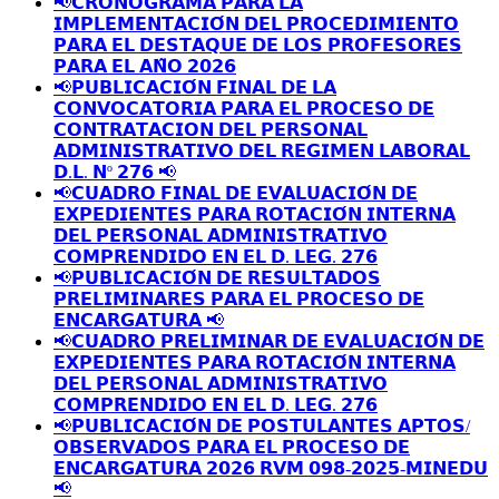
📢𝗖𝗥𝗢𝗡𝗢𝗚𝗥𝗔𝗠𝗔 𝗣𝗔𝗥𝗔 𝗟𝗔
𝗜𝗠𝗣𝗟𝗘𝗠𝗘𝗡𝗧𝗔𝗖𝗜𝗢́𝗡 𝗗𝗘𝗟 𝗣𝗥𝗢𝗖𝗘𝗗𝗜𝗠𝗜𝗘𝗡𝗧𝗢
𝗣𝗔𝗥𝗔 𝗘𝗟 𝗗𝗘𝗦𝗧𝗔𝗤𝗨𝗘 𝗗𝗘 𝗟𝗢𝗦 𝗣𝗥𝗢𝗙𝗘𝗦𝗢𝗥𝗘𝗦
𝗣𝗔𝗥𝗔 𝗘𝗟 𝗔𝗡̃𝗢 𝟮𝟬𝟮𝟲
📢𝗣𝗨𝗕𝗟𝗜𝗖𝗔𝗖𝗜𝗢́𝗡 𝗙𝗜𝗡𝗔𝗟 𝗗𝗘 𝗟𝗔
𝗖𝗢𝗡𝗩𝗢𝗖𝗔𝗧𝗢𝗥𝗜𝗔 𝗣𝗔𝗥𝗔 𝗘𝗟 𝗣𝗥𝗢𝗖𝗘𝗦𝗢 𝗗𝗘
𝗖𝗢𝗡𝗧𝗥𝗔𝗧𝗔𝗖𝗜𝗢𝗡 𝗗𝗘𝗟 𝗣𝗘𝗥𝗦𝗢𝗡𝗔𝗟
𝗔𝗗𝗠𝗜𝗡𝗜𝗦𝗧𝗥𝗔𝗧𝗜𝗩𝗢 𝗗𝗘𝗟 𝗥𝗘𝗚𝗜𝗠𝗘𝗡 𝗟𝗔𝗕𝗢𝗥𝗔𝗟
𝗗.𝗟. 𝗡º 𝟮𝟳𝟲 📢
📢𝗖𝗨𝗔𝗗𝗥𝗢 𝗙𝗜𝗡𝗔𝗟 𝗗𝗘 𝗘𝗩𝗔𝗟𝗨𝗔𝗖𝗜𝗢́𝗡 𝗗𝗘
𝗘𝗫𝗣𝗘𝗗𝗜𝗘𝗡𝗧𝗘𝗦 𝗣𝗔𝗥𝗔 𝗥𝗢𝗧𝗔𝗖𝗜𝗢́𝗡 𝗜𝗡𝗧𝗘𝗥𝗡𝗔
𝗗𝗘𝗟 𝗣𝗘𝗥𝗦𝗢𝗡𝗔𝗟 𝗔𝗗𝗠𝗜𝗡𝗜𝗦𝗧𝗥𝗔𝗧𝗜𝗩𝗢
𝗖𝗢𝗠𝗣𝗥𝗘𝗡𝗗𝗜𝗗𝗢 𝗘𝗡 𝗘𝗟 𝗗. 𝗟𝗘𝗚. 𝟮𝟳𝟲
📢𝗣𝗨𝗕𝗟𝗜𝗖𝗔𝗖𝗜𝗢́𝗡 𝗗𝗘 𝗥𝗘𝗦𝗨𝗟𝗧𝗔𝗗𝗢𝗦
𝗣𝗥𝗘𝗟𝗜𝗠𝗜𝗡𝗔𝗥𝗘𝗦 𝗣𝗔𝗥𝗔 𝗘𝗟 𝗣𝗥𝗢𝗖𝗘𝗦𝗢 𝗗𝗘
𝗘𝗡𝗖𝗔𝗥𝗚𝗔𝗧𝗨𝗥𝗔 📢
📢𝗖𝗨𝗔𝗗𝗥𝗢 𝗣𝗥𝗘𝗟𝗜𝗠𝗜𝗡𝗔𝗥 𝗗𝗘 𝗘𝗩𝗔𝗟𝗨𝗔𝗖𝗜𝗢́𝗡 𝗗𝗘
𝗘𝗫𝗣𝗘𝗗𝗜𝗘𝗡𝗧𝗘𝗦 𝗣𝗔𝗥𝗔 𝗥𝗢𝗧𝗔𝗖𝗜𝗢́𝗡 𝗜𝗡𝗧𝗘𝗥𝗡𝗔
𝗗𝗘𝗟 𝗣𝗘𝗥𝗦𝗢𝗡𝗔𝗟 𝗔𝗗𝗠𝗜𝗡𝗜𝗦𝗧𝗥𝗔𝗧𝗜𝗩𝗢
𝗖𝗢𝗠𝗣𝗥𝗘𝗡𝗗𝗜𝗗𝗢 𝗘𝗡 𝗘𝗟 𝗗. 𝗟𝗘𝗚. 𝟮𝟳𝟲
📢𝗣𝗨𝗕𝗟𝗜𝗖𝗔𝗖𝗜𝗢́𝗡 𝗗𝗘 𝗣𝗢𝗦𝗧𝗨𝗟𝗔𝗡𝗧𝗘𝗦 𝗔𝗣𝗧𝗢𝗦/
𝗢𝗕𝗦𝗘𝗥𝗩𝗔𝗗𝗢𝗦 𝗣𝗔𝗥𝗔 𝗘𝗟 𝗣𝗥𝗢𝗖𝗘𝗦𝗢 𝗗𝗘
𝗘𝗡𝗖𝗔𝗥𝗚𝗔𝗧𝗨𝗥𝗔 𝟮𝟬𝟮𝟲 𝗥𝗩𝗠 𝟬𝟵𝟴-𝟮𝟬𝟮𝟱-𝗠𝗜𝗡𝗘𝗗𝗨
📢