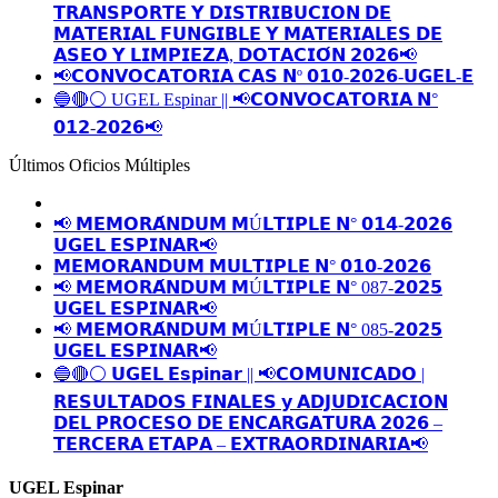
𝗧𝗥𝗔𝗡𝗦𝗣𝗢𝗥𝗧𝗘 𝗬 𝗗𝗜𝗦𝗧𝗥𝗜𝗕𝗨𝗖𝗜𝗢𝗡 𝗗𝗘
𝗠𝗔𝗧𝗘𝗥𝗜𝗔𝗟 𝗙𝗨𝗡𝗚𝗜𝗕𝗟𝗘 𝗬 𝗠𝗔𝗧𝗘𝗥𝗜𝗔𝗟𝗘𝗦 𝗗𝗘
𝗔𝗦𝗘𝗢 𝗬 𝗟𝗜𝗠𝗣𝗜𝗘𝗭𝗔, 𝗗𝗢𝗧𝗔𝗖𝗜𝗢́𝗡 𝟮𝟬𝟮𝟲📢
📢𝗖𝗢𝗡𝗩𝗢𝗖𝗔𝗧𝗢𝗥𝗜𝗔 𝗖𝗔𝗦 𝗡º 𝟬𝟭𝟬-𝟮𝟬𝟮𝟲-𝗨𝗚𝗘𝗟-𝗘
🔵🔴⚪️ UGEL Espinar || 📢𝗖𝗢𝗡𝗩𝗢𝗖𝗔𝗧𝗢𝗥𝗜𝗔 𝗡°
𝟬𝟭𝟮-𝟮𝟬𝟮𝟲📢
Últimos Oficios Múltiples
📢 𝗠𝗘𝗠𝗢𝗥𝗔́𝗡𝗗𝗨𝗠 𝗠Ú𝗟𝗧𝗜𝗣𝗟𝗘 𝗡° 𝟬𝟭𝟰-𝟮𝟬𝟮𝟲
𝗨𝗚𝗘𝗟 𝗘𝗦𝗣𝗜𝗡𝗔𝗥📢
𝗠𝗘𝗠𝗢𝗥𝗔𝗡𝗗𝗨𝗠 𝗠𝗨𝗟𝗧𝗜𝗣𝗟𝗘 𝗡° 𝟬𝟭𝟬-𝟮𝟬𝟮𝟲
📢 𝗠𝗘𝗠𝗢𝗥𝗔́𝗡𝗗𝗨𝗠 𝗠Ú𝗟𝗧𝗜𝗣𝗟𝗘 𝗡° 087-𝟮𝟬𝟮𝟱
𝗨𝗚𝗘𝗟 𝗘𝗦𝗣𝗜𝗡𝗔𝗥📢
📢 𝗠𝗘𝗠𝗢𝗥𝗔́𝗡𝗗𝗨𝗠 𝗠Ú𝗟𝗧𝗜𝗣𝗟𝗘 𝗡° 085-𝟮𝟬𝟮𝟱
𝗨𝗚𝗘𝗟 𝗘𝗦𝗣𝗜𝗡𝗔𝗥📢
🔵🔴⚪️ 𝗨𝗚𝗘𝗟 𝗘𝘀𝗽𝗶𝗻𝗮𝗿 || 📢𝗖𝗢𝗠𝗨𝗡𝗜𝗖𝗔𝗗𝗢 |
𝗥𝗘𝗦𝗨𝗟𝗧𝗔𝗗𝗢𝗦 𝗙𝗜𝗡𝗔𝗟𝗘𝗦 𝘆 𝗔𝗗𝗝𝗨𝗗𝗜𝗖𝗔𝗖𝗜𝗢𝗡
𝗗𝗘𝗟 𝗣𝗥𝗢𝗖𝗘𝗦𝗢 𝗗𝗘 𝗘𝗡𝗖𝗔𝗥𝗚𝗔𝗧𝗨𝗥𝗔 𝟮𝟬𝟮𝟲 –
𝗧𝗘𝗥𝗖𝗘𝗥𝗔 𝗘𝗧𝗔𝗣𝗔 – 𝗘𝗫𝗧𝗥𝗔𝗢𝗥𝗗𝗜𝗡𝗔𝗥𝗜𝗔📢
UGEL Espinar