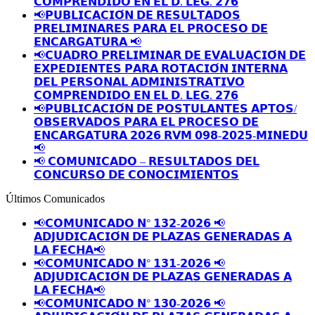
𝗖𝗢𝗠𝗣𝗥𝗘𝗡𝗗𝗜𝗗𝗢 𝗘𝗡 𝗘𝗟 𝗗. 𝗟𝗘𝗚. 𝟮𝟳𝟲
📢𝗣𝗨𝗕𝗟𝗜𝗖𝗔𝗖𝗜𝗢́𝗡 𝗗𝗘 𝗥𝗘𝗦𝗨𝗟𝗧𝗔𝗗𝗢𝗦
𝗣𝗥𝗘𝗟𝗜𝗠𝗜𝗡𝗔𝗥𝗘𝗦 𝗣𝗔𝗥𝗔 𝗘𝗟 𝗣𝗥𝗢𝗖𝗘𝗦𝗢 𝗗𝗘
𝗘𝗡𝗖𝗔𝗥𝗚𝗔𝗧𝗨𝗥𝗔 📢
📢𝗖𝗨𝗔𝗗𝗥𝗢 𝗣𝗥𝗘𝗟𝗜𝗠𝗜𝗡𝗔𝗥 𝗗𝗘 𝗘𝗩𝗔𝗟𝗨𝗔𝗖𝗜𝗢́𝗡 𝗗𝗘
𝗘𝗫𝗣𝗘𝗗𝗜𝗘𝗡𝗧𝗘𝗦 𝗣𝗔𝗥𝗔 𝗥𝗢𝗧𝗔𝗖𝗜𝗢́𝗡 𝗜𝗡𝗧𝗘𝗥𝗡𝗔
𝗗𝗘𝗟 𝗣𝗘𝗥𝗦𝗢𝗡𝗔𝗟 𝗔𝗗𝗠𝗜𝗡𝗜𝗦𝗧𝗥𝗔𝗧𝗜𝗩𝗢
𝗖𝗢𝗠𝗣𝗥𝗘𝗡𝗗𝗜𝗗𝗢 𝗘𝗡 𝗘𝗟 𝗗. 𝗟𝗘𝗚. 𝟮𝟳𝟲
📢𝗣𝗨𝗕𝗟𝗜𝗖𝗔𝗖𝗜𝗢́𝗡 𝗗𝗘 𝗣𝗢𝗦𝗧𝗨𝗟𝗔𝗡𝗧𝗘𝗦 𝗔𝗣𝗧𝗢𝗦/
𝗢𝗕𝗦𝗘𝗥𝗩𝗔𝗗𝗢𝗦 𝗣𝗔𝗥𝗔 𝗘𝗟 𝗣𝗥𝗢𝗖𝗘𝗦𝗢 𝗗𝗘
𝗘𝗡𝗖𝗔𝗥𝗚𝗔𝗧𝗨𝗥𝗔 𝟮𝟬𝟮𝟲 𝗥𝗩𝗠 𝟬𝟵𝟴-𝟮𝟬𝟮𝟱-𝗠𝗜𝗡𝗘𝗗𝗨
📢
📢 𝗖𝗢𝗠𝗨𝗡𝗜𝗖𝗔𝗗𝗢 – 𝗥𝗘𝗦𝗨𝗟𝗧𝗔𝗗𝗢𝗦 𝗗𝗘𝗟
𝗖𝗢𝗡𝗖𝗨𝗥𝗦𝗢 𝗗𝗘 𝗖𝗢𝗡𝗢𝗖𝗜𝗠𝗜𝗘𝗡𝗧𝗢𝗦
Últimos Comunicados
📢𝗖𝗢𝗠𝗨𝗡𝗜𝗖𝗔𝗗𝗢 𝗡° 𝟭𝟯𝟮-𝟮𝟬𝟮𝟲 📢
𝗔𝗗𝗝𝗨𝗗𝗜𝗖𝗔𝗖𝗜𝗢́𝗡 𝗗𝗘 𝗣𝗟𝗔𝗭𝗔𝗦 𝗚𝗘𝗡𝗘𝗥𝗔𝗗𝗔𝗦 𝗔
𝗟𝗔 𝗙𝗘𝗖𝗛𝗔📢
📢𝗖𝗢𝗠𝗨𝗡𝗜𝗖𝗔𝗗𝗢 𝗡° 𝟭𝟯𝟭-𝟮𝟬𝟮𝟲 📢
𝗔𝗗𝗝𝗨𝗗𝗜𝗖𝗔𝗖𝗜𝗢́𝗡 𝗗𝗘 𝗣𝗟𝗔𝗭𝗔𝗦 𝗚𝗘𝗡𝗘𝗥𝗔𝗗𝗔𝗦 𝗔
𝗟𝗔 𝗙𝗘𝗖𝗛𝗔📢
📢𝗖𝗢𝗠𝗨𝗡𝗜𝗖𝗔𝗗𝗢 𝗡° 𝟭𝟯𝟬-𝟮𝟬𝟮𝟲 📢