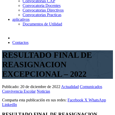
Convocatorias CAP
Convocatoria Docentes
Convocatorias Directivos
Convocatorias Practicas
aplicativos
Documentos de Utilidad
Contactos
RESULTADO FINAL DE
REASIGNACION
EXCEPCIONAL – 2022
Publicado:
20 de diciembre de 2022
Actualidad
Comunicados
Convivencia Escolar
Noticias
Comparta esta publicación en sus redes:
Facebook
X
WhatsApp
LinkedIn
RESULTADO FINAL DE REASIGNACION