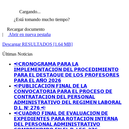
Cargando...
¿Está tomando mucho tiempo?
Recargar documento
|
Abrir en nueva pestaña
Descargar RESULTADOS [1.64 MB]
Últimas Noticias
📢𝗖𝗥𝗢𝗡𝗢𝗚𝗥𝗔𝗠𝗔 𝗣𝗔𝗥𝗔 𝗟𝗔
𝗜𝗠𝗣𝗟𝗘𝗠𝗘𝗡𝗧𝗔𝗖𝗜𝗢́𝗡 𝗗𝗘𝗟 𝗣𝗥𝗢𝗖𝗘𝗗𝗜𝗠𝗜𝗘𝗡𝗧𝗢
𝗣𝗔𝗥𝗔 𝗘𝗟 𝗗𝗘𝗦𝗧𝗔𝗤𝗨𝗘 𝗗𝗘 𝗟𝗢𝗦 𝗣𝗥𝗢𝗙𝗘𝗦𝗢𝗥𝗘𝗦
𝗣𝗔𝗥𝗔 𝗘𝗟 𝗔𝗡̃𝗢 𝟮𝟬𝟮𝟲
📢𝗣𝗨𝗕𝗟𝗜𝗖𝗔𝗖𝗜𝗢́𝗡 𝗙𝗜𝗡𝗔𝗟 𝗗𝗘 𝗟𝗔
𝗖𝗢𝗡𝗩𝗢𝗖𝗔𝗧𝗢𝗥𝗜𝗔 𝗣𝗔𝗥𝗔 𝗘𝗟 𝗣𝗥𝗢𝗖𝗘𝗦𝗢 𝗗𝗘
𝗖𝗢𝗡𝗧𝗥𝗔𝗧𝗔𝗖𝗜𝗢𝗡 𝗗𝗘𝗟 𝗣𝗘𝗥𝗦𝗢𝗡𝗔𝗟
𝗔𝗗𝗠𝗜𝗡𝗜𝗦𝗧𝗥𝗔𝗧𝗜𝗩𝗢 𝗗𝗘𝗟 𝗥𝗘𝗚𝗜𝗠𝗘𝗡 𝗟𝗔𝗕𝗢𝗥𝗔𝗟
𝗗.𝗟. 𝗡º 𝟮𝟳𝟲 📢
📢𝗖𝗨𝗔𝗗𝗥𝗢 𝗙𝗜𝗡𝗔𝗟 𝗗𝗘 𝗘𝗩𝗔𝗟𝗨𝗔𝗖𝗜𝗢́𝗡 𝗗𝗘
𝗘𝗫𝗣𝗘𝗗𝗜𝗘𝗡𝗧𝗘𝗦 𝗣𝗔𝗥𝗔 𝗥𝗢𝗧𝗔𝗖𝗜𝗢́𝗡 𝗜𝗡𝗧𝗘𝗥𝗡𝗔
𝗗𝗘𝗟 𝗣𝗘𝗥𝗦𝗢𝗡𝗔𝗟 𝗔𝗗𝗠𝗜𝗡𝗜𝗦𝗧𝗥𝗔𝗧𝗜𝗩𝗢