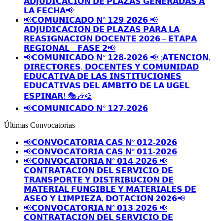
𝗔𝗗𝗝𝗨𝗗𝗜𝗖𝗔𝗖𝗜𝗢́𝗡 𝗗𝗘 𝗣𝗟𝗔𝗭𝗔𝗦 𝗚𝗘𝗡𝗘𝗥𝗔𝗗𝗔𝗦 𝗔
𝗟𝗔 𝗙𝗘𝗖𝗛𝗔📢
📢𝗖𝗢𝗠𝗨𝗡𝗜𝗖𝗔𝗗𝗢 𝗡° 𝟭𝟮𝟵-𝟮𝟬𝟮𝟲 📢
𝗔𝗗𝗝𝗨𝗗𝗜𝗖𝗔𝗖𝗜𝗢́𝗡 𝗗𝗘 𝗣𝗟𝗔𝗭𝗔𝗦 𝗣𝗔𝗥𝗔 𝗟𝗔
𝗥𝗘𝗔𝗦𝗜𝗚𝗡𝗔𝗖𝗜𝗢́𝗡 𝗗𝗢𝗖𝗘𝗡𝗧𝗘 𝟮𝟬𝟮𝟲 – 𝗘𝗧𝗔𝗣𝗔
𝗥𝗘𝗚𝗜𝗢𝗡𝗔𝗟 – 𝗙𝗔𝗦𝗘 𝟮📢
📢𝗖𝗢𝗠𝗨𝗡𝗜𝗖𝗔𝗗𝗢 𝗡° 𝟭𝟮𝟴-𝟮𝟬𝟮𝟲 📢 ¡𝗔𝗧𝗘𝗡𝗖𝗜𝗢́𝗡,
𝗗𝗜𝗥𝗘𝗖𝗧𝗢𝗥𝗘𝗦, 𝗗𝗢𝗖𝗘𝗡𝗧𝗘𝗦 𝗬 𝗖𝗢𝗠𝗨𝗡𝗜𝗗𝗔𝗗
𝗘𝗗𝗨𝗖𝗔𝗧𝗜𝗩𝗔 𝗗𝗘 𝗟𝗔𝗦 𝗜𝗡𝗦𝗧𝗜𝗧𝗨𝗖𝗜𝗢𝗡𝗘𝗦
𝗘𝗗𝗨𝗖𝗔𝗧𝗜𝗩𝗔𝗦 𝗗𝗘𝗟 𝗔́𝗠𝗕𝗜𝗧𝗢 𝗗𝗘 𝗟𝗔 𝗨𝗚𝗘𝗟
𝗘𝗦𝗣𝗜𝗡𝗔𝗥! 🎭🎶🎨
📢𝗖𝗢𝗠𝗨𝗡𝗜𝗖𝗔𝗗𝗢 𝗡° 𝟭𝟮𝟳-𝟮𝟬𝟮𝟲
Últimas Convocatorias
📢𝗖𝗢𝗡𝗩𝗢𝗖𝗔𝗧𝗢𝗥𝗜𝗔 𝗖𝗔𝗦 𝗡° 𝟬𝟭𝟮-𝟮𝟬𝟮𝟲
📢𝗖𝗢𝗡𝗩𝗢𝗖𝗔𝗧𝗢𝗥𝗜𝗔 𝗖𝗔𝗦 𝗡° 𝟬𝟭𝟭-𝟮𝟬𝟮𝟲
📢𝗖𝗢𝗡𝗩𝗢𝗖𝗔𝗧𝗢𝗥𝗜𝗔 𝗡° 𝟬𝟭𝟰-𝟮𝟬𝟮𝟲 📢
𝗖𝗢𝗡𝗧𝗥𝗔𝗧𝗔𝗖𝗜𝗢́𝗡 𝗗𝗘𝗟 𝗦𝗘𝗥𝗩𝗜𝗖𝗜𝗢 𝗗𝗘
𝗧𝗥𝗔𝗡𝗦𝗣𝗢𝗥𝗧𝗘 𝗬 𝗗𝗜𝗦𝗧𝗥𝗜𝗕𝗨𝗖𝗜𝗢𝗡 𝗗𝗘
𝗠𝗔𝗧𝗘𝗥𝗜𝗔𝗟 𝗙𝗨𝗡𝗚𝗜𝗕𝗟𝗘 𝗬 𝗠𝗔𝗧𝗘𝗥𝗜𝗔𝗟𝗘𝗦 𝗗𝗘
𝗔𝗦𝗘𝗢 𝗬 𝗟𝗜𝗠𝗣𝗜𝗘𝗭𝗔, 𝗗𝗢𝗧𝗔𝗖𝗜𝗢́𝗡 𝟮𝟬𝟮𝟲📢
📢𝗖𝗢𝗡𝗩𝗢𝗖𝗔𝗧𝗢𝗥𝗜𝗔 𝗡° 𝟬𝟭𝟯-𝟮𝟬𝟮𝟲 📢
𝗖𝗢𝗡𝗧𝗥𝗔𝗧𝗔𝗖𝗜𝗢́𝗡 𝗗𝗘𝗟 𝗦𝗘𝗥𝗩𝗜𝗖𝗜𝗢 𝗗𝗘