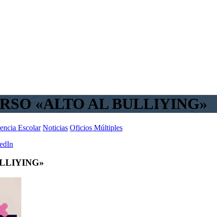
RSO «ALTO AL BULLIYING»
encia Escolar
Noticias
Oficios Múltiples
edIn
LLIYING»