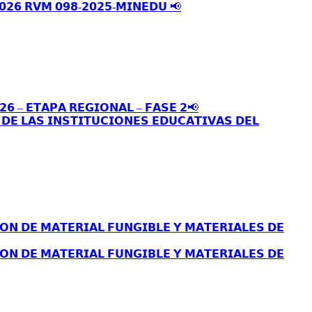
𝟬𝟮𝟲 𝗥𝗩𝗠 𝟬𝟵𝟴-𝟮𝟬𝟮𝟱-𝗠𝗜𝗡𝗘𝗗𝗨 📢
𝟮𝟲 – 𝗘𝗧𝗔𝗣𝗔 𝗥𝗘𝗚𝗜𝗢𝗡𝗔𝗟 – 𝗙𝗔𝗦𝗘 𝟮📢
𝗘 𝗟𝗔𝗦 𝗜𝗡𝗦𝗧𝗜𝗧𝗨𝗖𝗜𝗢𝗡𝗘𝗦 𝗘𝗗𝗨𝗖𝗔𝗧𝗜𝗩𝗔𝗦 𝗗𝗘𝗟
𝗢𝗡 𝗗𝗘 𝗠𝗔𝗧𝗘𝗥𝗜𝗔𝗟 𝗙𝗨𝗡𝗚𝗜𝗕𝗟𝗘 𝗬 𝗠𝗔𝗧𝗘𝗥𝗜𝗔𝗟𝗘𝗦 𝗗𝗘
𝗢𝗡 𝗗𝗘 𝗠𝗔𝗧𝗘𝗥𝗜𝗔𝗟 𝗙𝗨𝗡𝗚𝗜𝗕𝗟𝗘 𝗬 𝗠𝗔𝗧𝗘𝗥𝗜𝗔𝗟𝗘𝗦 𝗗𝗘