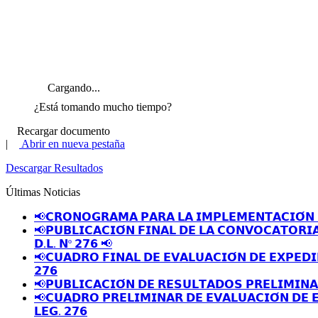
Cargando...
¿Está tomando mucho tiempo?
Recargar documento
|
Abrir en nueva pestaña
Descargar Resultados
Últimas Noticias
📢𝗖𝗥𝗢𝗡𝗢𝗚𝗥𝗔𝗠𝗔 𝗣𝗔𝗥𝗔 𝗟𝗔 𝗜𝗠𝗣𝗟𝗘𝗠𝗘𝗡𝗧𝗔𝗖𝗜𝗢́𝗡 
📢𝗣𝗨𝗕𝗟𝗜𝗖𝗔𝗖𝗜𝗢́𝗡 𝗙𝗜𝗡𝗔𝗟 𝗗𝗘 𝗟𝗔 𝗖𝗢𝗡𝗩𝗢𝗖𝗔𝗧𝗢𝗥𝗜
𝗗.𝗟. 𝗡º 𝟮𝟳𝟲 📢
📢𝗖𝗨𝗔𝗗𝗥𝗢 𝗙𝗜𝗡𝗔𝗟 𝗗𝗘 𝗘𝗩𝗔𝗟𝗨𝗔𝗖𝗜𝗢́𝗡 𝗗𝗘 𝗘𝗫𝗣𝗘𝗗𝗜
𝟮𝟳𝟲
📢𝗣𝗨𝗕𝗟𝗜𝗖𝗔𝗖𝗜𝗢́𝗡 𝗗𝗘 𝗥𝗘𝗦𝗨𝗟𝗧𝗔𝗗𝗢𝗦 𝗣𝗥𝗘𝗟𝗜𝗠𝗜𝗡
📢𝗖𝗨𝗔𝗗𝗥𝗢 𝗣𝗥𝗘𝗟𝗜𝗠𝗜𝗡𝗔𝗥 𝗗𝗘 𝗘𝗩𝗔𝗟𝗨𝗔𝗖𝗜𝗢́𝗡 𝗗𝗘 
𝗟𝗘𝗚. 𝟮𝟳𝟲