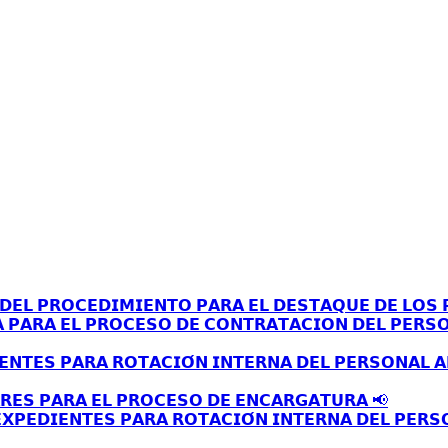
𝗘𝗟 𝗣𝗥𝗢𝗖𝗘𝗗𝗜𝗠𝗜𝗘𝗡𝗧𝗢 𝗣𝗔𝗥𝗔 𝗘𝗟 𝗗𝗘𝗦𝗧𝗔𝗤𝗨𝗘 𝗗𝗘 𝗟𝗢𝗦 𝗣
𝗔 𝗣𝗔𝗥𝗔 𝗘𝗟 𝗣𝗥𝗢𝗖𝗘𝗦𝗢 𝗗𝗘 𝗖𝗢𝗡𝗧𝗥𝗔𝗧𝗔𝗖𝗜𝗢𝗡 𝗗𝗘𝗟 𝗣𝗘𝗥𝗦
𝗘𝗡𝗧𝗘𝗦 𝗣𝗔𝗥𝗔 𝗥𝗢𝗧𝗔𝗖𝗜𝗢́𝗡 𝗜𝗡𝗧𝗘𝗥𝗡𝗔 𝗗𝗘𝗟 𝗣𝗘𝗥𝗦𝗢𝗡𝗔𝗟 
𝗥𝗘𝗦 𝗣𝗔𝗥𝗔 𝗘𝗟 𝗣𝗥𝗢𝗖𝗘𝗦𝗢 𝗗𝗘 𝗘𝗡𝗖𝗔𝗥𝗚𝗔𝗧𝗨𝗥𝗔 📢
𝗫𝗣𝗘𝗗𝗜𝗘𝗡𝗧𝗘𝗦 𝗣𝗔𝗥𝗔 𝗥𝗢𝗧𝗔𝗖𝗜𝗢́𝗡 𝗜𝗡𝗧𝗘𝗥𝗡𝗔 𝗗𝗘𝗟 𝗣𝗘𝗥𝗦