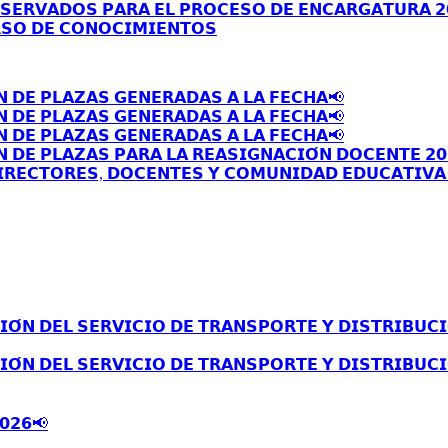
𝗦𝗘𝗥𝗩𝗔𝗗𝗢𝗦 𝗣𝗔𝗥𝗔 𝗘𝗟 𝗣𝗥𝗢𝗖𝗘𝗦𝗢 𝗗𝗘 𝗘𝗡𝗖𝗔𝗥𝗚𝗔𝗧𝗨𝗥𝗔 𝟮
𝗦𝗢 𝗗𝗘 𝗖𝗢𝗡𝗢𝗖𝗜𝗠𝗜𝗘𝗡𝗧𝗢𝗦
𝗡 𝗗𝗘 𝗣𝗟𝗔𝗭𝗔𝗦 𝗚𝗘𝗡𝗘𝗥𝗔𝗗𝗔𝗦 𝗔 𝗟𝗔 𝗙𝗘𝗖𝗛𝗔📢
𝗡 𝗗𝗘 𝗣𝗟𝗔𝗭𝗔𝗦 𝗚𝗘𝗡𝗘𝗥𝗔𝗗𝗔𝗦 𝗔 𝗟𝗔 𝗙𝗘𝗖𝗛𝗔📢
𝗡 𝗗𝗘 𝗣𝗟𝗔𝗭𝗔𝗦 𝗚𝗘𝗡𝗘𝗥𝗔𝗗𝗔𝗦 𝗔 𝗟𝗔 𝗙𝗘𝗖𝗛𝗔📢
 𝗗𝗘 𝗣𝗟𝗔𝗭𝗔𝗦 𝗣𝗔𝗥𝗔 𝗟𝗔 𝗥𝗘𝗔𝗦𝗜𝗚𝗡𝗔𝗖𝗜𝗢́𝗡 𝗗𝗢𝗖𝗘𝗡𝗧𝗘 𝟮𝟬
𝗥𝗘𝗖𝗧𝗢𝗥𝗘𝗦, 𝗗𝗢𝗖𝗘𝗡𝗧𝗘𝗦 𝗬 𝗖𝗢𝗠𝗨𝗡𝗜𝗗𝗔𝗗 𝗘𝗗𝗨𝗖𝗔𝗧𝗜𝗩𝗔 
́𝗡 𝗗𝗘𝗟 𝗦𝗘𝗥𝗩𝗜𝗖𝗜𝗢 𝗗𝗘 𝗧𝗥𝗔𝗡𝗦𝗣𝗢𝗥𝗧𝗘 𝗬 𝗗𝗜𝗦𝗧𝗥𝗜𝗕𝗨𝗖𝗜
́𝗡 𝗗𝗘𝗟 𝗦𝗘𝗥𝗩𝗜𝗖𝗜𝗢 𝗗𝗘 𝗧𝗥𝗔𝗡𝗦𝗣𝗢𝗥𝗧𝗘 𝗬 𝗗𝗜𝗦𝗧𝗥𝗜𝗕𝗨𝗖𝗜
𝟬𝟮𝟲📢