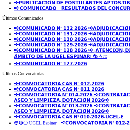
📢𝗣𝗨𝗕𝗟𝗜𝗖𝗔𝗖𝗜𝗢́𝗡 𝗗𝗘 𝗣𝗢𝗦𝗧𝗨𝗟𝗔𝗡𝗧𝗘𝗦 𝗔𝗣𝗧𝗢𝗦/𝗢
📢 𝗖𝗢𝗠𝗨𝗡𝗜𝗖𝗔𝗗𝗢 – 𝗥𝗘𝗦𝗨𝗟𝗧𝗔𝗗𝗢𝗦 𝗗𝗘𝗟 𝗖𝗢𝗡𝗖𝗨𝗥
Últimos Comunicados
📢𝗖𝗢𝗠𝗨𝗡𝗜𝗖𝗔𝗗𝗢 𝗡° 𝟭𝟯𝟮-𝟮𝟬𝟮𝟲 📢𝗔𝗗𝗝𝗨𝗗𝗜𝗖𝗔𝗖𝗜𝗢́
📢𝗖𝗢𝗠𝗨𝗡𝗜𝗖𝗔𝗗𝗢 𝗡° 𝟭𝟯𝟭-𝟮𝟬𝟮𝟲 📢𝗔𝗗𝗝𝗨𝗗𝗜𝗖𝗔𝗖𝗜𝗢́
📢𝗖𝗢𝗠𝗨𝗡𝗜𝗖𝗔𝗗𝗢 𝗡° 𝟭𝟯𝟬-𝟮𝟬𝟮𝟲 📢𝗔𝗗𝗝𝗨𝗗𝗜𝗖𝗔𝗖𝗜𝗢́
📢𝗖𝗢𝗠𝗨𝗡𝗜𝗖𝗔𝗗𝗢 𝗡° 𝟭𝟮𝟵-𝟮𝟬𝟮𝟲 📢𝗔𝗗𝗝𝗨𝗗𝗜𝗖𝗔𝗖𝗜𝗢́
📢𝗖𝗢𝗠𝗨𝗡𝗜𝗖𝗔𝗗𝗢 𝗡° 𝟭𝟮𝟴-𝟮𝟬𝟮𝟲 📢 ¡𝗔𝗧𝗘𝗡𝗖𝗜𝗢́𝗡, 𝗗
𝗔́𝗠𝗕𝗜𝗧𝗢 𝗗𝗘 𝗟𝗔 𝗨𝗚𝗘𝗟 𝗘𝗦𝗣𝗜𝗡𝗔𝗥! 🎭🎶🎨
📢𝗖𝗢𝗠𝗨𝗡𝗜𝗖𝗔𝗗𝗢 𝗡° 𝟭𝟮𝟳-𝟮𝟬𝟮𝟲
Últimas Convocatorias
📢𝗖𝗢𝗡𝗩𝗢𝗖𝗔𝗧𝗢𝗥𝗜𝗔 𝗖𝗔𝗦 𝗡° 𝟬𝟭𝟮-𝟮𝟬𝟮𝟲
📢𝗖𝗢𝗡𝗩𝗢𝗖𝗔𝗧𝗢𝗥𝗜𝗔 𝗖𝗔𝗦 𝗡° 𝟬𝟭𝟭-𝟮𝟬𝟮𝟲
📢𝗖𝗢𝗡𝗩𝗢𝗖𝗔𝗧𝗢𝗥𝗜𝗔 𝗡° 𝟬𝟭𝟰-𝟮𝟬𝟮𝟲 📢𝗖𝗢𝗡𝗧𝗥𝗔𝗧𝗔𝗖𝗜
𝗔𝗦𝗘𝗢 𝗬 𝗟𝗜𝗠𝗣𝗜𝗘𝗭𝗔, 𝗗𝗢𝗧𝗔𝗖𝗜𝗢́𝗡 𝟮𝟬𝟮𝟲📢
📢𝗖𝗢𝗡𝗩𝗢𝗖𝗔𝗧𝗢𝗥𝗜𝗔 𝗡° 𝟬𝟭𝟯-𝟮𝟬𝟮𝟲 📢𝗖𝗢𝗡𝗧𝗥𝗔𝗧𝗔𝗖𝗜
𝗔𝗦𝗘𝗢 𝗬 𝗟𝗜𝗠𝗣𝗜𝗘𝗭𝗔, 𝗗𝗢𝗧𝗔𝗖𝗜𝗢́𝗡 𝟮𝟬𝟮𝟲📢
📢𝗖𝗢𝗡𝗩𝗢𝗖𝗔𝗧𝗢𝗥𝗜𝗔 𝗖𝗔𝗦 𝗡º 𝟬𝟭𝟬-𝟮𝟬𝟮𝟲-𝗨𝗚𝗘𝗟-𝗘
🔵🔴⚪️ UGEL Espinar || 📢𝗖𝗢𝗡𝗩𝗢𝗖𝗔𝗧𝗢𝗥𝗜𝗔 𝗡° 𝟬𝟭𝟮-𝟮