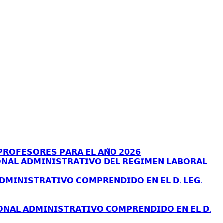
𝗥𝗢𝗙𝗘𝗦𝗢𝗥𝗘𝗦 𝗣𝗔𝗥𝗔 𝗘𝗟 𝗔𝗡̃𝗢 𝟮𝟬𝟮𝟲
𝗡𝗔𝗟 𝗔𝗗𝗠𝗜𝗡𝗜𝗦𝗧𝗥𝗔𝗧𝗜𝗩𝗢 𝗗𝗘𝗟 𝗥𝗘𝗚𝗜𝗠𝗘𝗡 𝗟𝗔𝗕𝗢𝗥𝗔𝗟
𝗗𝗠𝗜𝗡𝗜𝗦𝗧𝗥𝗔𝗧𝗜𝗩𝗢 𝗖𝗢𝗠𝗣𝗥𝗘𝗡𝗗𝗜𝗗𝗢 𝗘𝗡 𝗘𝗟 𝗗. 𝗟𝗘𝗚.
𝗢𝗡𝗔𝗟 𝗔𝗗𝗠𝗜𝗡𝗜𝗦𝗧𝗥𝗔𝗧𝗜𝗩𝗢 𝗖𝗢𝗠𝗣𝗥𝗘𝗡𝗗𝗜𝗗𝗢 𝗘𝗡 𝗘𝗟 𝗗.