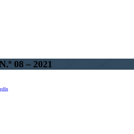
º 08 – 2021
edIn