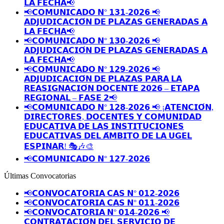
𝗟𝗔 𝗙𝗘𝗖𝗛𝗔📢
📢𝗖𝗢𝗠𝗨𝗡𝗜𝗖𝗔𝗗𝗢 𝗡° 𝟭𝟯𝟭-𝟮𝟬𝟮𝟲 📢
𝗔𝗗𝗝𝗨𝗗𝗜𝗖𝗔𝗖𝗜𝗢́𝗡 𝗗𝗘 𝗣𝗟𝗔𝗭𝗔𝗦 𝗚𝗘𝗡𝗘𝗥𝗔𝗗𝗔𝗦 𝗔
𝗟𝗔 𝗙𝗘𝗖𝗛𝗔📢
📢𝗖𝗢𝗠𝗨𝗡𝗜𝗖𝗔𝗗𝗢 𝗡° 𝟭𝟯𝟬-𝟮𝟬𝟮𝟲 📢
𝗔𝗗𝗝𝗨𝗗𝗜𝗖𝗔𝗖𝗜𝗢́𝗡 𝗗𝗘 𝗣𝗟𝗔𝗭𝗔𝗦 𝗚𝗘𝗡𝗘𝗥𝗔𝗗𝗔𝗦 𝗔
𝗟𝗔 𝗙𝗘𝗖𝗛𝗔📢
📢𝗖𝗢𝗠𝗨𝗡𝗜𝗖𝗔𝗗𝗢 𝗡° 𝟭𝟮𝟵-𝟮𝟬𝟮𝟲 📢
𝗔𝗗𝗝𝗨𝗗𝗜𝗖𝗔𝗖𝗜𝗢́𝗡 𝗗𝗘 𝗣𝗟𝗔𝗭𝗔𝗦 𝗣𝗔𝗥𝗔 𝗟𝗔
𝗥𝗘𝗔𝗦𝗜𝗚𝗡𝗔𝗖𝗜𝗢́𝗡 𝗗𝗢𝗖𝗘𝗡𝗧𝗘 𝟮𝟬𝟮𝟲 – 𝗘𝗧𝗔𝗣𝗔
𝗥𝗘𝗚𝗜𝗢𝗡𝗔𝗟 – 𝗙𝗔𝗦𝗘 𝟮📢
📢𝗖𝗢𝗠𝗨𝗡𝗜𝗖𝗔𝗗𝗢 𝗡° 𝟭𝟮𝟴-𝟮𝟬𝟮𝟲 📢 ¡𝗔𝗧𝗘𝗡𝗖𝗜𝗢́𝗡,
𝗗𝗜𝗥𝗘𝗖𝗧𝗢𝗥𝗘𝗦, 𝗗𝗢𝗖𝗘𝗡𝗧𝗘𝗦 𝗬 𝗖𝗢𝗠𝗨𝗡𝗜𝗗𝗔𝗗
𝗘𝗗𝗨𝗖𝗔𝗧𝗜𝗩𝗔 𝗗𝗘 𝗟𝗔𝗦 𝗜𝗡𝗦𝗧𝗜𝗧𝗨𝗖𝗜𝗢𝗡𝗘𝗦
𝗘𝗗𝗨𝗖𝗔𝗧𝗜𝗩𝗔𝗦 𝗗𝗘𝗟 𝗔́𝗠𝗕𝗜𝗧𝗢 𝗗𝗘 𝗟𝗔 𝗨𝗚𝗘𝗟
𝗘𝗦𝗣𝗜𝗡𝗔𝗥! 🎭🎶🎨
📢𝗖𝗢𝗠𝗨𝗡𝗜𝗖𝗔𝗗𝗢 𝗡° 𝟭𝟮𝟳-𝟮𝟬𝟮𝟲
Últimas Convocatorias
📢𝗖𝗢𝗡𝗩𝗢𝗖𝗔𝗧𝗢𝗥𝗜𝗔 𝗖𝗔𝗦 𝗡° 𝟬𝟭𝟮-𝟮𝟬𝟮𝟲
📢𝗖𝗢𝗡𝗩𝗢𝗖𝗔𝗧𝗢𝗥𝗜𝗔 𝗖𝗔𝗦 𝗡° 𝟬𝟭𝟭-𝟮𝟬𝟮𝟲
📢𝗖𝗢𝗡𝗩𝗢𝗖𝗔𝗧𝗢𝗥𝗜𝗔 𝗡° 𝟬𝟭𝟰-𝟮𝟬𝟮𝟲 📢
𝗖𝗢𝗡𝗧𝗥𝗔𝗧𝗔𝗖𝗜𝗢́𝗡 𝗗𝗘𝗟 𝗦𝗘𝗥𝗩𝗜𝗖𝗜𝗢 𝗗𝗘