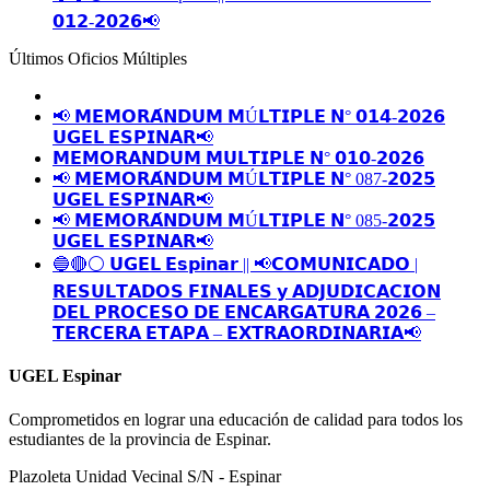
𝟬𝟭𝟮-𝟮𝟬𝟮𝟲📢
Últimos Oficios Múltiples
📢 𝗠𝗘𝗠𝗢𝗥𝗔́𝗡𝗗𝗨𝗠 𝗠Ú𝗟𝗧𝗜𝗣𝗟𝗘 𝗡° 𝟬𝟭𝟰-𝟮𝟬𝟮𝟲
𝗨𝗚𝗘𝗟 𝗘𝗦𝗣𝗜𝗡𝗔𝗥📢
𝗠𝗘𝗠𝗢𝗥𝗔𝗡𝗗𝗨𝗠 𝗠𝗨𝗟𝗧𝗜𝗣𝗟𝗘 𝗡° 𝟬𝟭𝟬-𝟮𝟬𝟮𝟲
📢 𝗠𝗘𝗠𝗢𝗥𝗔́𝗡𝗗𝗨𝗠 𝗠Ú𝗟𝗧𝗜𝗣𝗟𝗘 𝗡° 087-𝟮𝟬𝟮𝟱
𝗨𝗚𝗘𝗟 𝗘𝗦𝗣𝗜𝗡𝗔𝗥📢
📢 𝗠𝗘𝗠𝗢𝗥𝗔́𝗡𝗗𝗨𝗠 𝗠Ú𝗟𝗧𝗜𝗣𝗟𝗘 𝗡° 085-𝟮𝟬𝟮𝟱
𝗨𝗚𝗘𝗟 𝗘𝗦𝗣𝗜𝗡𝗔𝗥📢
🔵🔴⚪️ 𝗨𝗚𝗘𝗟 𝗘𝘀𝗽𝗶𝗻𝗮𝗿 || 📢𝗖𝗢𝗠𝗨𝗡𝗜𝗖𝗔𝗗𝗢 |
𝗥𝗘𝗦𝗨𝗟𝗧𝗔𝗗𝗢𝗦 𝗙𝗜𝗡𝗔𝗟𝗘𝗦 𝘆 𝗔𝗗𝗝𝗨𝗗𝗜𝗖𝗔𝗖𝗜𝗢𝗡
𝗗𝗘𝗟 𝗣𝗥𝗢𝗖𝗘𝗦𝗢 𝗗𝗘 𝗘𝗡𝗖𝗔𝗥𝗚𝗔𝗧𝗨𝗥𝗔 𝟮𝟬𝟮𝟲 –
𝗧𝗘𝗥𝗖𝗘𝗥𝗔 𝗘𝗧𝗔𝗣𝗔 – 𝗘𝗫𝗧𝗥𝗔𝗢𝗥𝗗𝗜𝗡𝗔𝗥𝗜𝗔📢
UGEL Espinar
Comprometidos en lograr una educación de calidad para todos los
estudiantes de la provincia de Espinar.
Plazoleta Unidad Vecinal S/N - Espinar