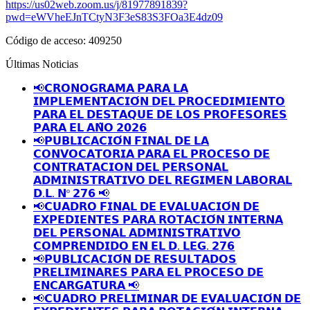
https://us02web.zoom.us/j/81977891839?
pwd=eWVheEJnTCtyN3F3eS83S3FOa3E4dz09
Código de acceso: 409250
Últimas Noticias
📢𝗖𝗥𝗢𝗡𝗢𝗚𝗥𝗔𝗠𝗔 𝗣𝗔𝗥𝗔 𝗟𝗔
𝗜𝗠𝗣𝗟𝗘𝗠𝗘𝗡𝗧𝗔𝗖𝗜𝗢́𝗡 𝗗𝗘𝗟 𝗣𝗥𝗢𝗖𝗘𝗗𝗜𝗠𝗜𝗘𝗡𝗧𝗢
𝗣𝗔𝗥𝗔 𝗘𝗟 𝗗𝗘𝗦𝗧𝗔𝗤𝗨𝗘 𝗗𝗘 𝗟𝗢𝗦 𝗣𝗥𝗢𝗙𝗘𝗦𝗢𝗥𝗘𝗦
𝗣𝗔𝗥𝗔 𝗘𝗟 𝗔𝗡̃𝗢 𝟮𝟬𝟮𝟲
📢𝗣𝗨𝗕𝗟𝗜𝗖𝗔𝗖𝗜𝗢́𝗡 𝗙𝗜𝗡𝗔𝗟 𝗗𝗘 𝗟𝗔
𝗖𝗢𝗡𝗩𝗢𝗖𝗔𝗧𝗢𝗥𝗜𝗔 𝗣𝗔𝗥𝗔 𝗘𝗟 𝗣𝗥𝗢𝗖𝗘𝗦𝗢 𝗗𝗘
𝗖𝗢𝗡𝗧𝗥𝗔𝗧𝗔𝗖𝗜𝗢𝗡 𝗗𝗘𝗟 𝗣𝗘𝗥𝗦𝗢𝗡𝗔𝗟
𝗔𝗗𝗠𝗜𝗡𝗜𝗦𝗧𝗥𝗔𝗧𝗜𝗩𝗢 𝗗𝗘𝗟 𝗥𝗘𝗚𝗜𝗠𝗘𝗡 𝗟𝗔𝗕𝗢𝗥𝗔𝗟
𝗗.𝗟. 𝗡º 𝟮𝟳𝟲 📢
📢𝗖𝗨𝗔𝗗𝗥𝗢 𝗙𝗜𝗡𝗔𝗟 𝗗𝗘 𝗘𝗩𝗔𝗟𝗨𝗔𝗖𝗜𝗢́𝗡 𝗗𝗘
𝗘𝗫𝗣𝗘𝗗𝗜𝗘𝗡𝗧𝗘𝗦 𝗣𝗔𝗥𝗔 𝗥𝗢𝗧𝗔𝗖𝗜𝗢́𝗡 𝗜𝗡𝗧𝗘𝗥𝗡𝗔
𝗗𝗘𝗟 𝗣𝗘𝗥𝗦𝗢𝗡𝗔𝗟 𝗔𝗗𝗠𝗜𝗡𝗜𝗦𝗧𝗥𝗔𝗧𝗜𝗩𝗢
𝗖𝗢𝗠𝗣𝗥𝗘𝗡𝗗𝗜𝗗𝗢 𝗘𝗡 𝗘𝗟 𝗗. 𝗟𝗘𝗚. 𝟮𝟳𝟲
📢𝗣𝗨𝗕𝗟𝗜𝗖𝗔𝗖𝗜𝗢́𝗡 𝗗𝗘 𝗥𝗘𝗦𝗨𝗟𝗧𝗔𝗗𝗢𝗦
𝗣𝗥𝗘𝗟𝗜𝗠𝗜𝗡𝗔𝗥𝗘𝗦 𝗣𝗔𝗥𝗔 𝗘𝗟 𝗣𝗥𝗢𝗖𝗘𝗦𝗢 𝗗𝗘
𝗘𝗡𝗖𝗔𝗥𝗚𝗔𝗧𝗨𝗥𝗔 📢
📢𝗖𝗨𝗔𝗗𝗥𝗢 𝗣𝗥𝗘𝗟𝗜𝗠𝗜𝗡𝗔𝗥 𝗗𝗘 𝗘𝗩𝗔𝗟𝗨𝗔𝗖𝗜𝗢́𝗡 𝗗𝗘