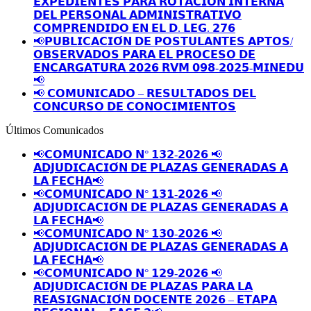
𝗘𝗫𝗣𝗘𝗗𝗜𝗘𝗡𝗧𝗘𝗦 𝗣𝗔𝗥𝗔 𝗥𝗢𝗧𝗔𝗖𝗜𝗢́𝗡 𝗜𝗡𝗧𝗘𝗥𝗡𝗔
𝗗𝗘𝗟 𝗣𝗘𝗥𝗦𝗢𝗡𝗔𝗟 𝗔𝗗𝗠𝗜𝗡𝗜𝗦𝗧𝗥𝗔𝗧𝗜𝗩𝗢
𝗖𝗢𝗠𝗣𝗥𝗘𝗡𝗗𝗜𝗗𝗢 𝗘𝗡 𝗘𝗟 𝗗. 𝗟𝗘𝗚. 𝟮𝟳𝟲
📢𝗣𝗨𝗕𝗟𝗜𝗖𝗔𝗖𝗜𝗢́𝗡 𝗗𝗘 𝗣𝗢𝗦𝗧𝗨𝗟𝗔𝗡𝗧𝗘𝗦 𝗔𝗣𝗧𝗢𝗦/
𝗢𝗕𝗦𝗘𝗥𝗩𝗔𝗗𝗢𝗦 𝗣𝗔𝗥𝗔 𝗘𝗟 𝗣𝗥𝗢𝗖𝗘𝗦𝗢 𝗗𝗘
𝗘𝗡𝗖𝗔𝗥𝗚𝗔𝗧𝗨𝗥𝗔 𝟮𝟬𝟮𝟲 𝗥𝗩𝗠 𝟬𝟵𝟴-𝟮𝟬𝟮𝟱-𝗠𝗜𝗡𝗘𝗗𝗨
📢
📢 𝗖𝗢𝗠𝗨𝗡𝗜𝗖𝗔𝗗𝗢 – 𝗥𝗘𝗦𝗨𝗟𝗧𝗔𝗗𝗢𝗦 𝗗𝗘𝗟
𝗖𝗢𝗡𝗖𝗨𝗥𝗦𝗢 𝗗𝗘 𝗖𝗢𝗡𝗢𝗖𝗜𝗠𝗜𝗘𝗡𝗧𝗢𝗦
Últimos Comunicados
📢𝗖𝗢𝗠𝗨𝗡𝗜𝗖𝗔𝗗𝗢 𝗡° 𝟭𝟯𝟮-𝟮𝟬𝟮𝟲 📢
𝗔𝗗𝗝𝗨𝗗𝗜𝗖𝗔𝗖𝗜𝗢́𝗡 𝗗𝗘 𝗣𝗟𝗔𝗭𝗔𝗦 𝗚𝗘𝗡𝗘𝗥𝗔𝗗𝗔𝗦 𝗔
𝗟𝗔 𝗙𝗘𝗖𝗛𝗔📢
📢𝗖𝗢𝗠𝗨𝗡𝗜𝗖𝗔𝗗𝗢 𝗡° 𝟭𝟯𝟭-𝟮𝟬𝟮𝟲 📢
𝗔𝗗𝗝𝗨𝗗𝗜𝗖𝗔𝗖𝗜𝗢́𝗡 𝗗𝗘 𝗣𝗟𝗔𝗭𝗔𝗦 𝗚𝗘𝗡𝗘𝗥𝗔𝗗𝗔𝗦 𝗔
𝗟𝗔 𝗙𝗘𝗖𝗛𝗔📢
📢𝗖𝗢𝗠𝗨𝗡𝗜𝗖𝗔𝗗𝗢 𝗡° 𝟭𝟯𝟬-𝟮𝟬𝟮𝟲 📢
𝗔𝗗𝗝𝗨𝗗𝗜𝗖𝗔𝗖𝗜𝗢́𝗡 𝗗𝗘 𝗣𝗟𝗔𝗭𝗔𝗦 𝗚𝗘𝗡𝗘𝗥𝗔𝗗𝗔𝗦 𝗔
𝗟𝗔 𝗙𝗘𝗖𝗛𝗔📢
📢𝗖𝗢𝗠𝗨𝗡𝗜𝗖𝗔𝗗𝗢 𝗡° 𝟭𝟮𝟵-𝟮𝟬𝟮𝟲 📢
𝗔𝗗𝗝𝗨𝗗𝗜𝗖𝗔𝗖𝗜𝗢́𝗡 𝗗𝗘 𝗣𝗟𝗔𝗭𝗔𝗦 𝗣𝗔𝗥𝗔 𝗟𝗔
𝗥𝗘𝗔𝗦𝗜𝗚𝗡𝗔𝗖𝗜𝗢́𝗡 𝗗𝗢𝗖𝗘𝗡𝗧𝗘 𝟮𝟬𝟮𝟲 – 𝗘𝗧𝗔𝗣𝗔