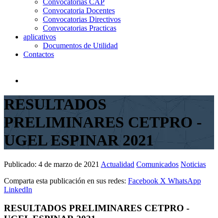
Convocatorias CAP
Convocatoria Docentes
Convocatorias Directivos
Convocatorias Practicas
aplicativos
Documentos de Utilidad
Contactos
RESULTADOS
PRELIMINARES CETPRO -
UGEL ESPINAR 2021
Publicado:
4 de marzo de 2021
Actualidad
Comunicados
Noticias
Comparta esta publicación en sus redes:
Facebook
X
WhatsApp
LinkedIn
RESULTADOS PRELIMINARES CETPRO -