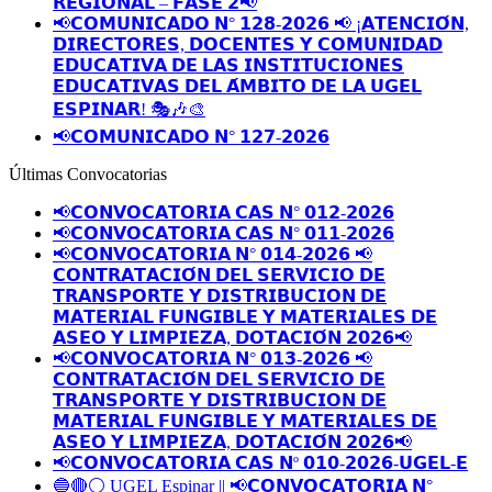
𝗥𝗘𝗚𝗜𝗢𝗡𝗔𝗟 – 𝗙𝗔𝗦𝗘 𝟮📢
📢𝗖𝗢𝗠𝗨𝗡𝗜𝗖𝗔𝗗𝗢 𝗡° 𝟭𝟮𝟴-𝟮𝟬𝟮𝟲 📢 ¡𝗔𝗧𝗘𝗡𝗖𝗜𝗢́𝗡,
𝗗𝗜𝗥𝗘𝗖𝗧𝗢𝗥𝗘𝗦, 𝗗𝗢𝗖𝗘𝗡𝗧𝗘𝗦 𝗬 𝗖𝗢𝗠𝗨𝗡𝗜𝗗𝗔𝗗
𝗘𝗗𝗨𝗖𝗔𝗧𝗜𝗩𝗔 𝗗𝗘 𝗟𝗔𝗦 𝗜𝗡𝗦𝗧𝗜𝗧𝗨𝗖𝗜𝗢𝗡𝗘𝗦
𝗘𝗗𝗨𝗖𝗔𝗧𝗜𝗩𝗔𝗦 𝗗𝗘𝗟 𝗔́𝗠𝗕𝗜𝗧𝗢 𝗗𝗘 𝗟𝗔 𝗨𝗚𝗘𝗟
𝗘𝗦𝗣𝗜𝗡𝗔𝗥! 🎭🎶🎨
📢𝗖𝗢𝗠𝗨𝗡𝗜𝗖𝗔𝗗𝗢 𝗡° 𝟭𝟮𝟳-𝟮𝟬𝟮𝟲
Últimas Convocatorias
📢𝗖𝗢𝗡𝗩𝗢𝗖𝗔𝗧𝗢𝗥𝗜𝗔 𝗖𝗔𝗦 𝗡° 𝟬𝟭𝟮-𝟮𝟬𝟮𝟲
📢𝗖𝗢𝗡𝗩𝗢𝗖𝗔𝗧𝗢𝗥𝗜𝗔 𝗖𝗔𝗦 𝗡° 𝟬𝟭𝟭-𝟮𝟬𝟮𝟲
📢𝗖𝗢𝗡𝗩𝗢𝗖𝗔𝗧𝗢𝗥𝗜𝗔 𝗡° 𝟬𝟭𝟰-𝟮𝟬𝟮𝟲 📢
𝗖𝗢𝗡𝗧𝗥𝗔𝗧𝗔𝗖𝗜𝗢́𝗡 𝗗𝗘𝗟 𝗦𝗘𝗥𝗩𝗜𝗖𝗜𝗢 𝗗𝗘
𝗧𝗥𝗔𝗡𝗦𝗣𝗢𝗥𝗧𝗘 𝗬 𝗗𝗜𝗦𝗧𝗥𝗜𝗕𝗨𝗖𝗜𝗢𝗡 𝗗𝗘
𝗠𝗔𝗧𝗘𝗥𝗜𝗔𝗟 𝗙𝗨𝗡𝗚𝗜𝗕𝗟𝗘 𝗬 𝗠𝗔𝗧𝗘𝗥𝗜𝗔𝗟𝗘𝗦 𝗗𝗘
𝗔𝗦𝗘𝗢 𝗬 𝗟𝗜𝗠𝗣𝗜𝗘𝗭𝗔, 𝗗𝗢𝗧𝗔𝗖𝗜𝗢́𝗡 𝟮𝟬𝟮𝟲📢
📢𝗖𝗢𝗡𝗩𝗢𝗖𝗔𝗧𝗢𝗥𝗜𝗔 𝗡° 𝟬𝟭𝟯-𝟮𝟬𝟮𝟲 📢
𝗖𝗢𝗡𝗧𝗥𝗔𝗧𝗔𝗖𝗜𝗢́𝗡 𝗗𝗘𝗟 𝗦𝗘𝗥𝗩𝗜𝗖𝗜𝗢 𝗗𝗘
𝗧𝗥𝗔𝗡𝗦𝗣𝗢𝗥𝗧𝗘 𝗬 𝗗𝗜𝗦𝗧𝗥𝗜𝗕𝗨𝗖𝗜𝗢𝗡 𝗗𝗘
𝗠𝗔𝗧𝗘𝗥𝗜𝗔𝗟 𝗙𝗨𝗡𝗚𝗜𝗕𝗟𝗘 𝗬 𝗠𝗔𝗧𝗘𝗥𝗜𝗔𝗟𝗘𝗦 𝗗𝗘
𝗔𝗦𝗘𝗢 𝗬 𝗟𝗜𝗠𝗣𝗜𝗘𝗭𝗔, 𝗗𝗢𝗧𝗔𝗖𝗜𝗢́𝗡 𝟮𝟬𝟮𝟲📢
📢𝗖𝗢𝗡𝗩𝗢𝗖𝗔𝗧𝗢𝗥𝗜𝗔 𝗖𝗔𝗦 𝗡º 𝟬𝟭𝟬-𝟮𝟬𝟮𝟲-𝗨𝗚𝗘𝗟-𝗘
🔵🔴⚪️ UGEL Espinar || 📢𝗖𝗢𝗡𝗩𝗢𝗖𝗔𝗧𝗢𝗥𝗜𝗔 𝗡°