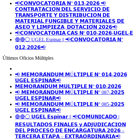
📢𝗖𝗢𝗡𝗩𝗢𝗖𝗔𝗧𝗢𝗥𝗜𝗔 𝗡° 𝟬𝟭𝟯-𝟮𝟬𝟮𝟲 📢
𝗖𝗢𝗡𝗧𝗥𝗔𝗧𝗔𝗖𝗜𝗢́𝗡 𝗗𝗘𝗟 𝗦𝗘𝗥𝗩𝗜𝗖𝗜𝗢 𝗗𝗘
𝗧𝗥𝗔𝗡𝗦𝗣𝗢𝗥𝗧𝗘 𝗬 𝗗𝗜𝗦𝗧𝗥𝗜𝗕𝗨𝗖𝗜𝗢𝗡 𝗗𝗘
𝗠𝗔𝗧𝗘𝗥𝗜𝗔𝗟 𝗙𝗨𝗡𝗚𝗜𝗕𝗟𝗘 𝗬 𝗠𝗔𝗧𝗘𝗥𝗜𝗔𝗟𝗘𝗦 𝗗𝗘
𝗔𝗦𝗘𝗢 𝗬 𝗟𝗜𝗠𝗣𝗜𝗘𝗭𝗔, 𝗗𝗢𝗧𝗔𝗖𝗜𝗢́𝗡 𝟮𝟬𝟮𝟲📢
📢𝗖𝗢𝗡𝗩𝗢𝗖𝗔𝗧𝗢𝗥𝗜𝗔 𝗖𝗔𝗦 𝗡º 𝟬𝟭𝟬-𝟮𝟬𝟮𝟲-𝗨𝗚𝗘𝗟-𝗘
🔵🔴⚪️ UGEL Espinar || 📢𝗖𝗢𝗡𝗩𝗢𝗖𝗔𝗧𝗢𝗥𝗜𝗔 𝗡°
𝟬𝟭𝟮-𝟮𝟬𝟮𝟲📢
Últimos Oficios Múltiples
📢 𝗠𝗘𝗠𝗢𝗥𝗔́𝗡𝗗𝗨𝗠 𝗠Ú𝗟𝗧𝗜𝗣𝗟𝗘 𝗡° 𝟬𝟭𝟰-𝟮𝟬𝟮𝟲
𝗨𝗚𝗘𝗟 𝗘𝗦𝗣𝗜𝗡𝗔𝗥📢
𝗠𝗘𝗠𝗢𝗥𝗔𝗡𝗗𝗨𝗠 𝗠𝗨𝗟𝗧𝗜𝗣𝗟𝗘 𝗡° 𝟬𝟭𝟬-𝟮𝟬𝟮𝟲
📢 𝗠𝗘𝗠𝗢𝗥𝗔́𝗡𝗗𝗨𝗠 𝗠Ú𝗟𝗧𝗜𝗣𝗟𝗘 𝗡° 087-𝟮𝟬𝟮𝟱
𝗨𝗚𝗘𝗟 𝗘𝗦𝗣𝗜𝗡𝗔𝗥📢
📢 𝗠𝗘𝗠𝗢𝗥𝗔́𝗡𝗗𝗨𝗠 𝗠Ú𝗟𝗧𝗜𝗣𝗟𝗘 𝗡° 085-𝟮𝟬𝟮𝟱
𝗨𝗚𝗘𝗟 𝗘𝗦𝗣𝗜𝗡𝗔𝗥📢
🔵🔴⚪️ 𝗨𝗚𝗘𝗟 𝗘𝘀𝗽𝗶𝗻𝗮𝗿 || 📢𝗖𝗢𝗠𝗨𝗡𝗜𝗖𝗔𝗗𝗢 |
𝗥𝗘𝗦𝗨𝗟𝗧𝗔𝗗𝗢𝗦 𝗙𝗜𝗡𝗔𝗟𝗘𝗦 𝘆 𝗔𝗗𝗝𝗨𝗗𝗜𝗖𝗔𝗖𝗜𝗢𝗡
𝗗𝗘𝗟 𝗣𝗥𝗢𝗖𝗘𝗦𝗢 𝗗𝗘 𝗘𝗡𝗖𝗔𝗥𝗚𝗔𝗧𝗨𝗥𝗔 𝟮𝟬𝟮𝟲 –
𝗧𝗘𝗥𝗖𝗘𝗥𝗔 𝗘𝗧𝗔𝗣𝗔 – 𝗘𝗫𝗧𝗥𝗔𝗢𝗥𝗗𝗜𝗡𝗔𝗥𝗜𝗔📢