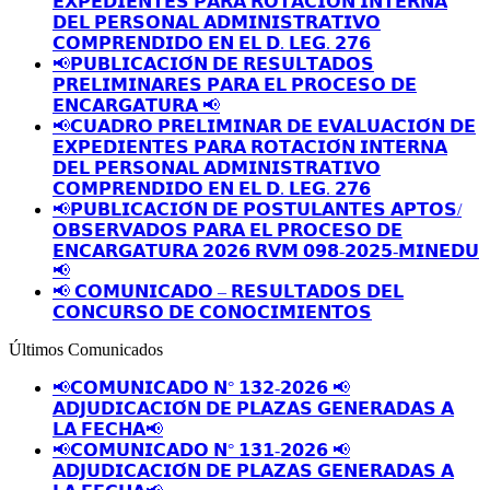
𝗘𝗫𝗣𝗘𝗗𝗜𝗘𝗡𝗧𝗘𝗦 𝗣𝗔𝗥𝗔 𝗥𝗢𝗧𝗔𝗖𝗜𝗢́𝗡 𝗜𝗡𝗧𝗘𝗥𝗡𝗔
𝗗𝗘𝗟 𝗣𝗘𝗥𝗦𝗢𝗡𝗔𝗟 𝗔𝗗𝗠𝗜𝗡𝗜𝗦𝗧𝗥𝗔𝗧𝗜𝗩𝗢
𝗖𝗢𝗠𝗣𝗥𝗘𝗡𝗗𝗜𝗗𝗢 𝗘𝗡 𝗘𝗟 𝗗. 𝗟𝗘𝗚. 𝟮𝟳𝟲
📢𝗣𝗨𝗕𝗟𝗜𝗖𝗔𝗖𝗜𝗢́𝗡 𝗗𝗘 𝗥𝗘𝗦𝗨𝗟𝗧𝗔𝗗𝗢𝗦
𝗣𝗥𝗘𝗟𝗜𝗠𝗜𝗡𝗔𝗥𝗘𝗦 𝗣𝗔𝗥𝗔 𝗘𝗟 𝗣𝗥𝗢𝗖𝗘𝗦𝗢 𝗗𝗘
𝗘𝗡𝗖𝗔𝗥𝗚𝗔𝗧𝗨𝗥𝗔 📢
📢𝗖𝗨𝗔𝗗𝗥𝗢 𝗣𝗥𝗘𝗟𝗜𝗠𝗜𝗡𝗔𝗥 𝗗𝗘 𝗘𝗩𝗔𝗟𝗨𝗔𝗖𝗜𝗢́𝗡 𝗗𝗘
𝗘𝗫𝗣𝗘𝗗𝗜𝗘𝗡𝗧𝗘𝗦 𝗣𝗔𝗥𝗔 𝗥𝗢𝗧𝗔𝗖𝗜𝗢́𝗡 𝗜𝗡𝗧𝗘𝗥𝗡𝗔
𝗗𝗘𝗟 𝗣𝗘𝗥𝗦𝗢𝗡𝗔𝗟 𝗔𝗗𝗠𝗜𝗡𝗜𝗦𝗧𝗥𝗔𝗧𝗜𝗩𝗢
𝗖𝗢𝗠𝗣𝗥𝗘𝗡𝗗𝗜𝗗𝗢 𝗘𝗡 𝗘𝗟 𝗗. 𝗟𝗘𝗚. 𝟮𝟳𝟲
📢𝗣𝗨𝗕𝗟𝗜𝗖𝗔𝗖𝗜𝗢́𝗡 𝗗𝗘 𝗣𝗢𝗦𝗧𝗨𝗟𝗔𝗡𝗧𝗘𝗦 𝗔𝗣𝗧𝗢𝗦/
𝗢𝗕𝗦𝗘𝗥𝗩𝗔𝗗𝗢𝗦 𝗣𝗔𝗥𝗔 𝗘𝗟 𝗣𝗥𝗢𝗖𝗘𝗦𝗢 𝗗𝗘
𝗘𝗡𝗖𝗔𝗥𝗚𝗔𝗧𝗨𝗥𝗔 𝟮𝟬𝟮𝟲 𝗥𝗩𝗠 𝟬𝟵𝟴-𝟮𝟬𝟮𝟱-𝗠𝗜𝗡𝗘𝗗𝗨
📢
📢 𝗖𝗢𝗠𝗨𝗡𝗜𝗖𝗔𝗗𝗢 – 𝗥𝗘𝗦𝗨𝗟𝗧𝗔𝗗𝗢𝗦 𝗗𝗘𝗟
𝗖𝗢𝗡𝗖𝗨𝗥𝗦𝗢 𝗗𝗘 𝗖𝗢𝗡𝗢𝗖𝗜𝗠𝗜𝗘𝗡𝗧𝗢𝗦
Últimos Comunicados
📢𝗖𝗢𝗠𝗨𝗡𝗜𝗖𝗔𝗗𝗢 𝗡° 𝟭𝟯𝟮-𝟮𝟬𝟮𝟲 📢
𝗔𝗗𝗝𝗨𝗗𝗜𝗖𝗔𝗖𝗜𝗢́𝗡 𝗗𝗘 𝗣𝗟𝗔𝗭𝗔𝗦 𝗚𝗘𝗡𝗘𝗥𝗔𝗗𝗔𝗦 𝗔
𝗟𝗔 𝗙𝗘𝗖𝗛𝗔📢
📢𝗖𝗢𝗠𝗨𝗡𝗜𝗖𝗔𝗗𝗢 𝗡° 𝟭𝟯𝟭-𝟮𝟬𝟮𝟲 📢
𝗔𝗗𝗝𝗨𝗗𝗜𝗖𝗔𝗖𝗜𝗢́𝗡 𝗗𝗘 𝗣𝗟𝗔𝗭𝗔𝗦 𝗚𝗘𝗡𝗘𝗥𝗔𝗗𝗔𝗦 𝗔