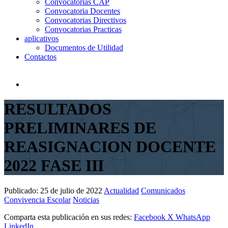
Convocatorias CAP
Convocatoria Docentes
Convocatorias Directivos
Convocatorias Practicas
aplicativos
Documentos de Utilidad
Contactos
RESULTADOS
PRELIMINARES DE
REASIGNACION DOCENTE
2022 FASE III
Publicado:
25 de julio de 2022
Actualidad
Comunicados
Convivencia Escolar
Noticias
Comparta esta publicación en sus redes:
Facebook
X
WhatsApp
LinkedIn