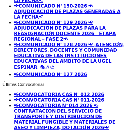
𝗟𝗔 𝗙𝗘𝗖𝗛𝗔📢
📢𝗖𝗢𝗠𝗨𝗡𝗜𝗖𝗔𝗗𝗢 𝗡° 𝟭𝟯𝟬-𝟮𝟬𝟮𝟲 📢
𝗔𝗗𝗝𝗨𝗗𝗜𝗖𝗔𝗖𝗜𝗢́𝗡 𝗗𝗘 𝗣𝗟𝗔𝗭𝗔𝗦 𝗚𝗘𝗡𝗘𝗥𝗔𝗗𝗔𝗦 𝗔
𝗟𝗔 𝗙𝗘𝗖𝗛𝗔📢
📢𝗖𝗢𝗠𝗨𝗡𝗜𝗖𝗔𝗗𝗢 𝗡° 𝟭𝟮𝟵-𝟮𝟬𝟮𝟲 📢
𝗔𝗗𝗝𝗨𝗗𝗜𝗖𝗔𝗖𝗜𝗢́𝗡 𝗗𝗘 𝗣𝗟𝗔𝗭𝗔𝗦 𝗣𝗔𝗥𝗔 𝗟𝗔
𝗥𝗘𝗔𝗦𝗜𝗚𝗡𝗔𝗖𝗜𝗢́𝗡 𝗗𝗢𝗖𝗘𝗡𝗧𝗘 𝟮𝟬𝟮𝟲 – 𝗘𝗧𝗔𝗣𝗔
𝗥𝗘𝗚𝗜𝗢𝗡𝗔𝗟 – 𝗙𝗔𝗦𝗘 𝟮📢
📢𝗖𝗢𝗠𝗨𝗡𝗜𝗖𝗔𝗗𝗢 𝗡° 𝟭𝟮𝟴-𝟮𝟬𝟮𝟲 📢 ¡𝗔𝗧𝗘𝗡𝗖𝗜𝗢́𝗡,
𝗗𝗜𝗥𝗘𝗖𝗧𝗢𝗥𝗘𝗦, 𝗗𝗢𝗖𝗘𝗡𝗧𝗘𝗦 𝗬 𝗖𝗢𝗠𝗨𝗡𝗜𝗗𝗔𝗗
𝗘𝗗𝗨𝗖𝗔𝗧𝗜𝗩𝗔 𝗗𝗘 𝗟𝗔𝗦 𝗜𝗡𝗦𝗧𝗜𝗧𝗨𝗖𝗜𝗢𝗡𝗘𝗦
𝗘𝗗𝗨𝗖𝗔𝗧𝗜𝗩𝗔𝗦 𝗗𝗘𝗟 𝗔́𝗠𝗕𝗜𝗧𝗢 𝗗𝗘 𝗟𝗔 𝗨𝗚𝗘𝗟
𝗘𝗦𝗣𝗜𝗡𝗔𝗥! 🎭🎶🎨
📢𝗖𝗢𝗠𝗨𝗡𝗜𝗖𝗔𝗗𝗢 𝗡° 𝟭𝟮𝟳-𝟮𝟬𝟮𝟲
Últimas Convocatorias
📢𝗖𝗢𝗡𝗩𝗢𝗖𝗔𝗧𝗢𝗥𝗜𝗔 𝗖𝗔𝗦 𝗡° 𝟬𝟭𝟮-𝟮𝟬𝟮𝟲
📢𝗖𝗢𝗡𝗩𝗢𝗖𝗔𝗧𝗢𝗥𝗜𝗔 𝗖𝗔𝗦 𝗡° 𝟬𝟭𝟭-𝟮𝟬𝟮𝟲
📢𝗖𝗢𝗡𝗩𝗢𝗖𝗔𝗧𝗢𝗥𝗜𝗔 𝗡° 𝟬𝟭𝟰-𝟮𝟬𝟮𝟲 📢
𝗖𝗢𝗡𝗧𝗥𝗔𝗧𝗔𝗖𝗜𝗢́𝗡 𝗗𝗘𝗟 𝗦𝗘𝗥𝗩𝗜𝗖𝗜𝗢 𝗗𝗘
𝗧𝗥𝗔𝗡𝗦𝗣𝗢𝗥𝗧𝗘 𝗬 𝗗𝗜𝗦𝗧𝗥𝗜𝗕𝗨𝗖𝗜𝗢𝗡 𝗗𝗘
𝗠𝗔𝗧𝗘𝗥𝗜𝗔𝗟 𝗙𝗨𝗡𝗚𝗜𝗕𝗟𝗘 𝗬 𝗠𝗔𝗧𝗘𝗥𝗜𝗔𝗟𝗘𝗦 𝗗𝗘
𝗔𝗦𝗘𝗢 𝗬 𝗟𝗜𝗠𝗣𝗜𝗘𝗭𝗔, 𝗗𝗢𝗧𝗔𝗖𝗜𝗢́𝗡 𝟮𝟬𝟮𝟲📢