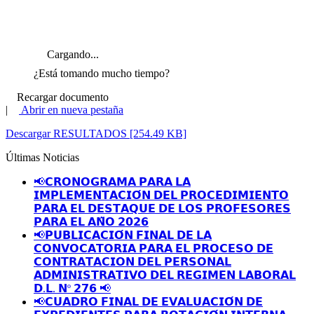
Cargando...
¿Está tomando mucho tiempo?
Recargar documento
|
Abrir en nueva pestaña
Descargar RESULTADOS [254.49 KB]
Últimas Noticias
📢𝗖𝗥𝗢𝗡𝗢𝗚𝗥𝗔𝗠𝗔 𝗣𝗔𝗥𝗔 𝗟𝗔
𝗜𝗠𝗣𝗟𝗘𝗠𝗘𝗡𝗧𝗔𝗖𝗜𝗢́𝗡 𝗗𝗘𝗟 𝗣𝗥𝗢𝗖𝗘𝗗𝗜𝗠𝗜𝗘𝗡𝗧𝗢
𝗣𝗔𝗥𝗔 𝗘𝗟 𝗗𝗘𝗦𝗧𝗔𝗤𝗨𝗘 𝗗𝗘 𝗟𝗢𝗦 𝗣𝗥𝗢𝗙𝗘𝗦𝗢𝗥𝗘𝗦
𝗣𝗔𝗥𝗔 𝗘𝗟 𝗔𝗡̃𝗢 𝟮𝟬𝟮𝟲
📢𝗣𝗨𝗕𝗟𝗜𝗖𝗔𝗖𝗜𝗢́𝗡 𝗙𝗜𝗡𝗔𝗟 𝗗𝗘 𝗟𝗔
𝗖𝗢𝗡𝗩𝗢𝗖𝗔𝗧𝗢𝗥𝗜𝗔 𝗣𝗔𝗥𝗔 𝗘𝗟 𝗣𝗥𝗢𝗖𝗘𝗦𝗢 𝗗𝗘
𝗖𝗢𝗡𝗧𝗥𝗔𝗧𝗔𝗖𝗜𝗢𝗡 𝗗𝗘𝗟 𝗣𝗘𝗥𝗦𝗢𝗡𝗔𝗟
𝗔𝗗𝗠𝗜𝗡𝗜𝗦𝗧𝗥𝗔𝗧𝗜𝗩𝗢 𝗗𝗘𝗟 𝗥𝗘𝗚𝗜𝗠𝗘𝗡 𝗟𝗔𝗕𝗢𝗥𝗔𝗟
𝗗.𝗟. 𝗡º 𝟮𝟳𝟲 📢
📢𝗖𝗨𝗔𝗗𝗥𝗢 𝗙𝗜𝗡𝗔𝗟 𝗗𝗘 𝗘𝗩𝗔𝗟𝗨𝗔𝗖𝗜𝗢́𝗡 𝗗𝗘