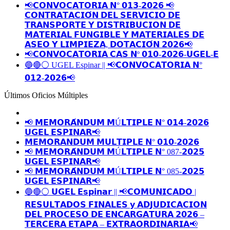
📢𝗖𝗢𝗡𝗩𝗢𝗖𝗔𝗧𝗢𝗥𝗜𝗔 𝗡° 𝟬𝟭𝟯-𝟮𝟬𝟮𝟲 📢
𝗖𝗢𝗡𝗧𝗥𝗔𝗧𝗔𝗖𝗜𝗢́𝗡 𝗗𝗘𝗟 𝗦𝗘𝗥𝗩𝗜𝗖𝗜𝗢 𝗗𝗘
𝗧𝗥𝗔𝗡𝗦𝗣𝗢𝗥𝗧𝗘 𝗬 𝗗𝗜𝗦𝗧𝗥𝗜𝗕𝗨𝗖𝗜𝗢𝗡 𝗗𝗘
𝗠𝗔𝗧𝗘𝗥𝗜𝗔𝗟 𝗙𝗨𝗡𝗚𝗜𝗕𝗟𝗘 𝗬 𝗠𝗔𝗧𝗘𝗥𝗜𝗔𝗟𝗘𝗦 𝗗𝗘
𝗔𝗦𝗘𝗢 𝗬 𝗟𝗜𝗠𝗣𝗜𝗘𝗭𝗔, 𝗗𝗢𝗧𝗔𝗖𝗜𝗢́𝗡 𝟮𝟬𝟮𝟲📢
📢𝗖𝗢𝗡𝗩𝗢𝗖𝗔𝗧𝗢𝗥𝗜𝗔 𝗖𝗔𝗦 𝗡º 𝟬𝟭𝟬-𝟮𝟬𝟮𝟲-𝗨𝗚𝗘𝗟-𝗘
🔵🔴⚪️ UGEL Espinar || 📢𝗖𝗢𝗡𝗩𝗢𝗖𝗔𝗧𝗢𝗥𝗜𝗔 𝗡°
𝟬𝟭𝟮-𝟮𝟬𝟮𝟲📢
Últimos Oficios Múltiples
📢 𝗠𝗘𝗠𝗢𝗥𝗔́𝗡𝗗𝗨𝗠 𝗠Ú𝗟𝗧𝗜𝗣𝗟𝗘 𝗡° 𝟬𝟭𝟰-𝟮𝟬𝟮𝟲
𝗨𝗚𝗘𝗟 𝗘𝗦𝗣𝗜𝗡𝗔𝗥📢
𝗠𝗘𝗠𝗢𝗥𝗔𝗡𝗗𝗨𝗠 𝗠𝗨𝗟𝗧𝗜𝗣𝗟𝗘 𝗡° 𝟬𝟭𝟬-𝟮𝟬𝟮𝟲
📢 𝗠𝗘𝗠𝗢𝗥𝗔́𝗡𝗗𝗨𝗠 𝗠Ú𝗟𝗧𝗜𝗣𝗟𝗘 𝗡° 087-𝟮𝟬𝟮𝟱
𝗨𝗚𝗘𝗟 𝗘𝗦𝗣𝗜𝗡𝗔𝗥📢
📢 𝗠𝗘𝗠𝗢𝗥𝗔́𝗡𝗗𝗨𝗠 𝗠Ú𝗟𝗧𝗜𝗣𝗟𝗘 𝗡° 085-𝟮𝟬𝟮𝟱
𝗨𝗚𝗘𝗟 𝗘𝗦𝗣𝗜𝗡𝗔𝗥📢
🔵🔴⚪️ 𝗨𝗚𝗘𝗟 𝗘𝘀𝗽𝗶𝗻𝗮𝗿 || 📢𝗖𝗢𝗠𝗨𝗡𝗜𝗖𝗔𝗗𝗢 |
𝗥𝗘𝗦𝗨𝗟𝗧𝗔𝗗𝗢𝗦 𝗙𝗜𝗡𝗔𝗟𝗘𝗦 𝘆 𝗔𝗗𝗝𝗨𝗗𝗜𝗖𝗔𝗖𝗜𝗢𝗡
𝗗𝗘𝗟 𝗣𝗥𝗢𝗖𝗘𝗦𝗢 𝗗𝗘 𝗘𝗡𝗖𝗔𝗥𝗚𝗔𝗧𝗨𝗥𝗔 𝟮𝟬𝟮𝟲 –
𝗧𝗘𝗥𝗖𝗘𝗥𝗔 𝗘𝗧𝗔𝗣𝗔 – 𝗘𝗫𝗧𝗥𝗔𝗢𝗥𝗗𝗜𝗡𝗔𝗥𝗜𝗔📢