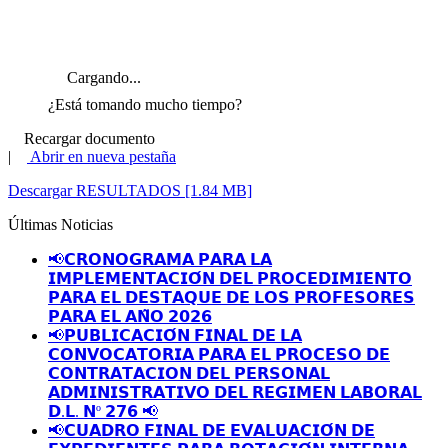
Cargando...
¿Está tomando mucho tiempo?
Recargar documento
|
Abrir en nueva pestaña
Descargar RESULTADOS [1.84 MB]
Últimas Noticias
📢𝗖𝗥𝗢𝗡𝗢𝗚𝗥𝗔𝗠𝗔 𝗣𝗔𝗥𝗔 𝗟𝗔
𝗜𝗠𝗣𝗟𝗘𝗠𝗘𝗡𝗧𝗔𝗖𝗜𝗢́𝗡 𝗗𝗘𝗟 𝗣𝗥𝗢𝗖𝗘𝗗𝗜𝗠𝗜𝗘𝗡𝗧𝗢
𝗣𝗔𝗥𝗔 𝗘𝗟 𝗗𝗘𝗦𝗧𝗔𝗤𝗨𝗘 𝗗𝗘 𝗟𝗢𝗦 𝗣𝗥𝗢𝗙𝗘𝗦𝗢𝗥𝗘𝗦
𝗣𝗔𝗥𝗔 𝗘𝗟 𝗔𝗡̃𝗢 𝟮𝟬𝟮𝟲
📢𝗣𝗨𝗕𝗟𝗜𝗖𝗔𝗖𝗜𝗢́𝗡 𝗙𝗜𝗡𝗔𝗟 𝗗𝗘 𝗟𝗔
𝗖𝗢𝗡𝗩𝗢𝗖𝗔𝗧𝗢𝗥𝗜𝗔 𝗣𝗔𝗥𝗔 𝗘𝗟 𝗣𝗥𝗢𝗖𝗘𝗦𝗢 𝗗𝗘
𝗖𝗢𝗡𝗧𝗥𝗔𝗧𝗔𝗖𝗜𝗢𝗡 𝗗𝗘𝗟 𝗣𝗘𝗥𝗦𝗢𝗡𝗔𝗟
𝗔𝗗𝗠𝗜𝗡𝗜𝗦𝗧𝗥𝗔𝗧𝗜𝗩𝗢 𝗗𝗘𝗟 𝗥𝗘𝗚𝗜𝗠𝗘𝗡 𝗟𝗔𝗕𝗢𝗥𝗔𝗟
𝗗.𝗟. 𝗡º 𝟮𝟳𝟲 📢
📢𝗖𝗨𝗔𝗗𝗥𝗢 𝗙𝗜𝗡𝗔𝗟 𝗗𝗘 𝗘𝗩𝗔𝗟𝗨𝗔𝗖𝗜𝗢́𝗡 𝗗𝗘