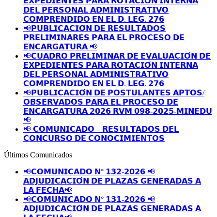
𝗘𝗫𝗣𝗘𝗗𝗜𝗘𝗡𝗧𝗘𝗦 𝗣𝗔𝗥𝗔 𝗥𝗢𝗧𝗔𝗖𝗜𝗢́𝗡 𝗜𝗡𝗧𝗘𝗥𝗡𝗔
𝗗𝗘𝗟 𝗣𝗘𝗥𝗦𝗢𝗡𝗔𝗟 𝗔𝗗𝗠𝗜𝗡𝗜𝗦𝗧𝗥𝗔𝗧𝗜𝗩𝗢
𝗖𝗢𝗠𝗣𝗥𝗘𝗡𝗗𝗜𝗗𝗢 𝗘𝗡 𝗘𝗟 𝗗. 𝗟𝗘𝗚. 𝟮𝟳𝟲
📢𝗣𝗨𝗕𝗟𝗜𝗖𝗔𝗖𝗜𝗢́𝗡 𝗗𝗘 𝗥𝗘𝗦𝗨𝗟𝗧𝗔𝗗𝗢𝗦
𝗣𝗥𝗘𝗟𝗜𝗠𝗜𝗡𝗔𝗥𝗘𝗦 𝗣𝗔𝗥𝗔 𝗘𝗟 𝗣𝗥𝗢𝗖𝗘𝗦𝗢 𝗗𝗘
𝗘𝗡𝗖𝗔𝗥𝗚𝗔𝗧𝗨𝗥𝗔 📢
📢𝗖𝗨𝗔𝗗𝗥𝗢 𝗣𝗥𝗘𝗟𝗜𝗠𝗜𝗡𝗔𝗥 𝗗𝗘 𝗘𝗩𝗔𝗟𝗨𝗔𝗖𝗜𝗢́𝗡 𝗗𝗘
𝗘𝗫𝗣𝗘𝗗𝗜𝗘𝗡𝗧𝗘𝗦 𝗣𝗔𝗥𝗔 𝗥𝗢𝗧𝗔𝗖𝗜𝗢́𝗡 𝗜𝗡𝗧𝗘𝗥𝗡𝗔
𝗗𝗘𝗟 𝗣𝗘𝗥𝗦𝗢𝗡𝗔𝗟 𝗔𝗗𝗠𝗜𝗡𝗜𝗦𝗧𝗥𝗔𝗧𝗜𝗩𝗢
𝗖𝗢𝗠𝗣𝗥𝗘𝗡𝗗𝗜𝗗𝗢 𝗘𝗡 𝗘𝗟 𝗗. 𝗟𝗘𝗚. 𝟮𝟳𝟲
📢𝗣𝗨𝗕𝗟𝗜𝗖𝗔𝗖𝗜𝗢́𝗡 𝗗𝗘 𝗣𝗢𝗦𝗧𝗨𝗟𝗔𝗡𝗧𝗘𝗦 𝗔𝗣𝗧𝗢𝗦/
𝗢𝗕𝗦𝗘𝗥𝗩𝗔𝗗𝗢𝗦 𝗣𝗔𝗥𝗔 𝗘𝗟 𝗣𝗥𝗢𝗖𝗘𝗦𝗢 𝗗𝗘
𝗘𝗡𝗖𝗔𝗥𝗚𝗔𝗧𝗨𝗥𝗔 𝟮𝟬𝟮𝟲 𝗥𝗩𝗠 𝟬𝟵𝟴-𝟮𝟬𝟮𝟱-𝗠𝗜𝗡𝗘𝗗𝗨
📢
📢 𝗖𝗢𝗠𝗨𝗡𝗜𝗖𝗔𝗗𝗢 – 𝗥𝗘𝗦𝗨𝗟𝗧𝗔𝗗𝗢𝗦 𝗗𝗘𝗟
𝗖𝗢𝗡𝗖𝗨𝗥𝗦𝗢 𝗗𝗘 𝗖𝗢𝗡𝗢𝗖𝗜𝗠𝗜𝗘𝗡𝗧𝗢𝗦
Últimos Comunicados
📢𝗖𝗢𝗠𝗨𝗡𝗜𝗖𝗔𝗗𝗢 𝗡° 𝟭𝟯𝟮-𝟮𝟬𝟮𝟲 📢
𝗔𝗗𝗝𝗨𝗗𝗜𝗖𝗔𝗖𝗜𝗢́𝗡 𝗗𝗘 𝗣𝗟𝗔𝗭𝗔𝗦 𝗚𝗘𝗡𝗘𝗥𝗔𝗗𝗔𝗦 𝗔
𝗟𝗔 𝗙𝗘𝗖𝗛𝗔📢
📢𝗖𝗢𝗠𝗨𝗡𝗜𝗖𝗔𝗗𝗢 𝗡° 𝟭𝟯𝟭-𝟮𝟬𝟮𝟲 📢
𝗔𝗗𝗝𝗨𝗗𝗜𝗖𝗔𝗖𝗜𝗢́𝗡 𝗗𝗘 𝗣𝗟𝗔𝗭𝗔𝗦 𝗚𝗘𝗡𝗘𝗥𝗔𝗗𝗔𝗦 𝗔