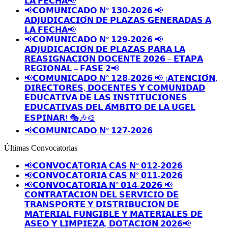
𝗟𝗔 𝗙𝗘𝗖𝗛𝗔📢
📢𝗖𝗢𝗠𝗨𝗡𝗜𝗖𝗔𝗗𝗢 𝗡° 𝟭𝟯𝟬-𝟮𝟬𝟮𝟲 📢
𝗔𝗗𝗝𝗨𝗗𝗜𝗖𝗔𝗖𝗜𝗢́𝗡 𝗗𝗘 𝗣𝗟𝗔𝗭𝗔𝗦 𝗚𝗘𝗡𝗘𝗥𝗔𝗗𝗔𝗦 𝗔
𝗟𝗔 𝗙𝗘𝗖𝗛𝗔📢
📢𝗖𝗢𝗠𝗨𝗡𝗜𝗖𝗔𝗗𝗢 𝗡° 𝟭𝟮𝟵-𝟮𝟬𝟮𝟲 📢
𝗔𝗗𝗝𝗨𝗗𝗜𝗖𝗔𝗖𝗜𝗢́𝗡 𝗗𝗘 𝗣𝗟𝗔𝗭𝗔𝗦 𝗣𝗔𝗥𝗔 𝗟𝗔
𝗥𝗘𝗔𝗦𝗜𝗚𝗡𝗔𝗖𝗜𝗢́𝗡 𝗗𝗢𝗖𝗘𝗡𝗧𝗘 𝟮𝟬𝟮𝟲 – 𝗘𝗧𝗔𝗣𝗔
𝗥𝗘𝗚𝗜𝗢𝗡𝗔𝗟 – 𝗙𝗔𝗦𝗘 𝟮📢
📢𝗖𝗢𝗠𝗨𝗡𝗜𝗖𝗔𝗗𝗢 𝗡° 𝟭𝟮𝟴-𝟮𝟬𝟮𝟲 📢 ¡𝗔𝗧𝗘𝗡𝗖𝗜𝗢́𝗡,
𝗗𝗜𝗥𝗘𝗖𝗧𝗢𝗥𝗘𝗦, 𝗗𝗢𝗖𝗘𝗡𝗧𝗘𝗦 𝗬 𝗖𝗢𝗠𝗨𝗡𝗜𝗗𝗔𝗗
𝗘𝗗𝗨𝗖𝗔𝗧𝗜𝗩𝗔 𝗗𝗘 𝗟𝗔𝗦 𝗜𝗡𝗦𝗧𝗜𝗧𝗨𝗖𝗜𝗢𝗡𝗘𝗦
𝗘𝗗𝗨𝗖𝗔𝗧𝗜𝗩𝗔𝗦 𝗗𝗘𝗟 𝗔́𝗠𝗕𝗜𝗧𝗢 𝗗𝗘 𝗟𝗔 𝗨𝗚𝗘𝗟
𝗘𝗦𝗣𝗜𝗡𝗔𝗥! 🎭🎶🎨
📢𝗖𝗢𝗠𝗨𝗡𝗜𝗖𝗔𝗗𝗢 𝗡° 𝟭𝟮𝟳-𝟮𝟬𝟮𝟲
Últimas Convocatorias
📢𝗖𝗢𝗡𝗩𝗢𝗖𝗔𝗧𝗢𝗥𝗜𝗔 𝗖𝗔𝗦 𝗡° 𝟬𝟭𝟮-𝟮𝟬𝟮𝟲
📢𝗖𝗢𝗡𝗩𝗢𝗖𝗔𝗧𝗢𝗥𝗜𝗔 𝗖𝗔𝗦 𝗡° 𝟬𝟭𝟭-𝟮𝟬𝟮𝟲
📢𝗖𝗢𝗡𝗩𝗢𝗖𝗔𝗧𝗢𝗥𝗜𝗔 𝗡° 𝟬𝟭𝟰-𝟮𝟬𝟮𝟲 📢
𝗖𝗢𝗡𝗧𝗥𝗔𝗧𝗔𝗖𝗜𝗢́𝗡 𝗗𝗘𝗟 𝗦𝗘𝗥𝗩𝗜𝗖𝗜𝗢 𝗗𝗘
𝗧𝗥𝗔𝗡𝗦𝗣𝗢𝗥𝗧𝗘 𝗬 𝗗𝗜𝗦𝗧𝗥𝗜𝗕𝗨𝗖𝗜𝗢𝗡 𝗗𝗘
𝗠𝗔𝗧𝗘𝗥𝗜𝗔𝗟 𝗙𝗨𝗡𝗚𝗜𝗕𝗟𝗘 𝗬 𝗠𝗔𝗧𝗘𝗥𝗜𝗔𝗟𝗘𝗦 𝗗𝗘
𝗔𝗦𝗘𝗢 𝗬 𝗟𝗜𝗠𝗣𝗜𝗘𝗭𝗔, 𝗗𝗢𝗧𝗔𝗖𝗜𝗢́𝗡 𝟮𝟬𝟮𝟲📢