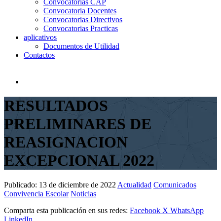
Convocatorias CAP
Convocatoria Docentes
Convocatorias Directivos
Convocatorias Practicas
aplicativos
Documentos de Utilidad
Contactos
RESULTADOS
PRELIMINARES DE
REASIGNACION
EXCEPCIONAL 2022
Publicado:
13 de diciembre de 2022
Actualidad
Comunicados
Convivencia Escolar
Noticias
Comparta esta publicación en sus redes:
Facebook
X
WhatsApp
LinkedIn