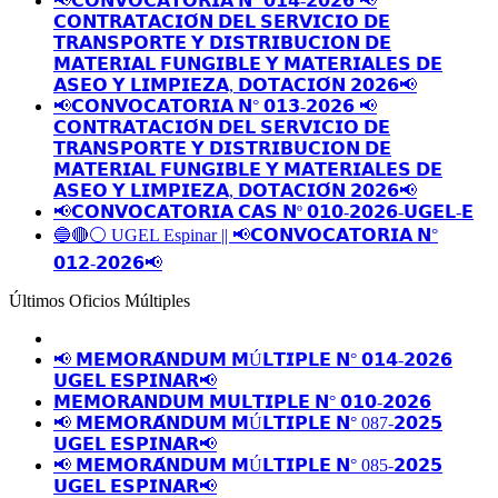
📢𝗖𝗢𝗡𝗩𝗢𝗖𝗔𝗧𝗢𝗥𝗜𝗔 𝗡° 𝟬𝟭𝟰-𝟮𝟬𝟮𝟲 📢
𝗖𝗢𝗡𝗧𝗥𝗔𝗧𝗔𝗖𝗜𝗢́𝗡 𝗗𝗘𝗟 𝗦𝗘𝗥𝗩𝗜𝗖𝗜𝗢 𝗗𝗘
𝗧𝗥𝗔𝗡𝗦𝗣𝗢𝗥𝗧𝗘 𝗬 𝗗𝗜𝗦𝗧𝗥𝗜𝗕𝗨𝗖𝗜𝗢𝗡 𝗗𝗘
𝗠𝗔𝗧𝗘𝗥𝗜𝗔𝗟 𝗙𝗨𝗡𝗚𝗜𝗕𝗟𝗘 𝗬 𝗠𝗔𝗧𝗘𝗥𝗜𝗔𝗟𝗘𝗦 𝗗𝗘
𝗔𝗦𝗘𝗢 𝗬 𝗟𝗜𝗠𝗣𝗜𝗘𝗭𝗔, 𝗗𝗢𝗧𝗔𝗖𝗜𝗢́𝗡 𝟮𝟬𝟮𝟲📢
📢𝗖𝗢𝗡𝗩𝗢𝗖𝗔𝗧𝗢𝗥𝗜𝗔 𝗡° 𝟬𝟭𝟯-𝟮𝟬𝟮𝟲 📢
𝗖𝗢𝗡𝗧𝗥𝗔𝗧𝗔𝗖𝗜𝗢́𝗡 𝗗𝗘𝗟 𝗦𝗘𝗥𝗩𝗜𝗖𝗜𝗢 𝗗𝗘
𝗧𝗥𝗔𝗡𝗦𝗣𝗢𝗥𝗧𝗘 𝗬 𝗗𝗜𝗦𝗧𝗥𝗜𝗕𝗨𝗖𝗜𝗢𝗡 𝗗𝗘
𝗠𝗔𝗧𝗘𝗥𝗜𝗔𝗟 𝗙𝗨𝗡𝗚𝗜𝗕𝗟𝗘 𝗬 𝗠𝗔𝗧𝗘𝗥𝗜𝗔𝗟𝗘𝗦 𝗗𝗘
𝗔𝗦𝗘𝗢 𝗬 𝗟𝗜𝗠𝗣𝗜𝗘𝗭𝗔, 𝗗𝗢𝗧𝗔𝗖𝗜𝗢́𝗡 𝟮𝟬𝟮𝟲📢
📢𝗖𝗢𝗡𝗩𝗢𝗖𝗔𝗧𝗢𝗥𝗜𝗔 𝗖𝗔𝗦 𝗡º 𝟬𝟭𝟬-𝟮𝟬𝟮𝟲-𝗨𝗚𝗘𝗟-𝗘
🔵🔴⚪️ UGEL Espinar || 📢𝗖𝗢𝗡𝗩𝗢𝗖𝗔𝗧𝗢𝗥𝗜𝗔 𝗡°
𝟬𝟭𝟮-𝟮𝟬𝟮𝟲📢
Últimos Oficios Múltiples
📢 𝗠𝗘𝗠𝗢𝗥𝗔́𝗡𝗗𝗨𝗠 𝗠Ú𝗟𝗧𝗜𝗣𝗟𝗘 𝗡° 𝟬𝟭𝟰-𝟮𝟬𝟮𝟲
𝗨𝗚𝗘𝗟 𝗘𝗦𝗣𝗜𝗡𝗔𝗥📢
𝗠𝗘𝗠𝗢𝗥𝗔𝗡𝗗𝗨𝗠 𝗠𝗨𝗟𝗧𝗜𝗣𝗟𝗘 𝗡° 𝟬𝟭𝟬-𝟮𝟬𝟮𝟲
📢 𝗠𝗘𝗠𝗢𝗥𝗔́𝗡𝗗𝗨𝗠 𝗠Ú𝗟𝗧𝗜𝗣𝗟𝗘 𝗡° 087-𝟮𝟬𝟮𝟱
𝗨𝗚𝗘𝗟 𝗘𝗦𝗣𝗜𝗡𝗔𝗥📢
📢 𝗠𝗘𝗠𝗢𝗥𝗔́𝗡𝗗𝗨𝗠 𝗠Ú𝗟𝗧𝗜𝗣𝗟𝗘 𝗡° 085-𝟮𝟬𝟮𝟱
𝗨𝗚𝗘𝗟 𝗘𝗦𝗣𝗜𝗡𝗔𝗥📢