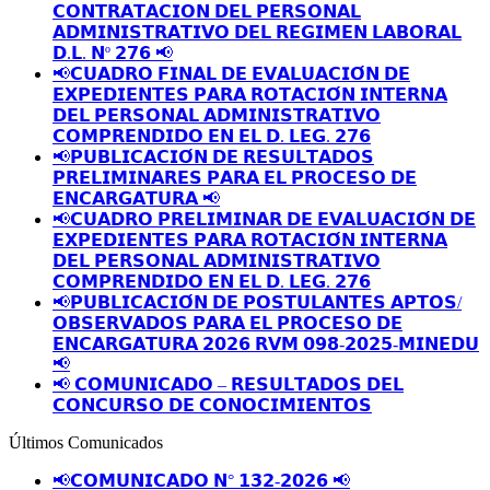
𝗖𝗢𝗡𝗧𝗥𝗔𝗧𝗔𝗖𝗜𝗢𝗡 𝗗𝗘𝗟 𝗣𝗘𝗥𝗦𝗢𝗡𝗔𝗟
𝗔𝗗𝗠𝗜𝗡𝗜𝗦𝗧𝗥𝗔𝗧𝗜𝗩𝗢 𝗗𝗘𝗟 𝗥𝗘𝗚𝗜𝗠𝗘𝗡 𝗟𝗔𝗕𝗢𝗥𝗔𝗟
𝗗.𝗟. 𝗡º 𝟮𝟳𝟲 📢
📢𝗖𝗨𝗔𝗗𝗥𝗢 𝗙𝗜𝗡𝗔𝗟 𝗗𝗘 𝗘𝗩𝗔𝗟𝗨𝗔𝗖𝗜𝗢́𝗡 𝗗𝗘
𝗘𝗫𝗣𝗘𝗗𝗜𝗘𝗡𝗧𝗘𝗦 𝗣𝗔𝗥𝗔 𝗥𝗢𝗧𝗔𝗖𝗜𝗢́𝗡 𝗜𝗡𝗧𝗘𝗥𝗡𝗔
𝗗𝗘𝗟 𝗣𝗘𝗥𝗦𝗢𝗡𝗔𝗟 𝗔𝗗𝗠𝗜𝗡𝗜𝗦𝗧𝗥𝗔𝗧𝗜𝗩𝗢
𝗖𝗢𝗠𝗣𝗥𝗘𝗡𝗗𝗜𝗗𝗢 𝗘𝗡 𝗘𝗟 𝗗. 𝗟𝗘𝗚. 𝟮𝟳𝟲
📢𝗣𝗨𝗕𝗟𝗜𝗖𝗔𝗖𝗜𝗢́𝗡 𝗗𝗘 𝗥𝗘𝗦𝗨𝗟𝗧𝗔𝗗𝗢𝗦
𝗣𝗥𝗘𝗟𝗜𝗠𝗜𝗡𝗔𝗥𝗘𝗦 𝗣𝗔𝗥𝗔 𝗘𝗟 𝗣𝗥𝗢𝗖𝗘𝗦𝗢 𝗗𝗘
𝗘𝗡𝗖𝗔𝗥𝗚𝗔𝗧𝗨𝗥𝗔 📢
📢𝗖𝗨𝗔𝗗𝗥𝗢 𝗣𝗥𝗘𝗟𝗜𝗠𝗜𝗡𝗔𝗥 𝗗𝗘 𝗘𝗩𝗔𝗟𝗨𝗔𝗖𝗜𝗢́𝗡 𝗗𝗘
𝗘𝗫𝗣𝗘𝗗𝗜𝗘𝗡𝗧𝗘𝗦 𝗣𝗔𝗥𝗔 𝗥𝗢𝗧𝗔𝗖𝗜𝗢́𝗡 𝗜𝗡𝗧𝗘𝗥𝗡𝗔
𝗗𝗘𝗟 𝗣𝗘𝗥𝗦𝗢𝗡𝗔𝗟 𝗔𝗗𝗠𝗜𝗡𝗜𝗦𝗧𝗥𝗔𝗧𝗜𝗩𝗢
𝗖𝗢𝗠𝗣𝗥𝗘𝗡𝗗𝗜𝗗𝗢 𝗘𝗡 𝗘𝗟 𝗗. 𝗟𝗘𝗚. 𝟮𝟳𝟲
📢𝗣𝗨𝗕𝗟𝗜𝗖𝗔𝗖𝗜𝗢́𝗡 𝗗𝗘 𝗣𝗢𝗦𝗧𝗨𝗟𝗔𝗡𝗧𝗘𝗦 𝗔𝗣𝗧𝗢𝗦/
𝗢𝗕𝗦𝗘𝗥𝗩𝗔𝗗𝗢𝗦 𝗣𝗔𝗥𝗔 𝗘𝗟 𝗣𝗥𝗢𝗖𝗘𝗦𝗢 𝗗𝗘
𝗘𝗡𝗖𝗔𝗥𝗚𝗔𝗧𝗨𝗥𝗔 𝟮𝟬𝟮𝟲 𝗥𝗩𝗠 𝟬𝟵𝟴-𝟮𝟬𝟮𝟱-𝗠𝗜𝗡𝗘𝗗𝗨
📢
📢 𝗖𝗢𝗠𝗨𝗡𝗜𝗖𝗔𝗗𝗢 – 𝗥𝗘𝗦𝗨𝗟𝗧𝗔𝗗𝗢𝗦 𝗗𝗘𝗟
𝗖𝗢𝗡𝗖𝗨𝗥𝗦𝗢 𝗗𝗘 𝗖𝗢𝗡𝗢𝗖𝗜𝗠𝗜𝗘𝗡𝗧𝗢𝗦
Últimos Comunicados
📢𝗖𝗢𝗠𝗨𝗡𝗜𝗖𝗔𝗗𝗢 𝗡° 𝟭𝟯𝟮-𝟮𝟬𝟮𝟲 📢