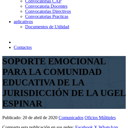
Convocatorias CAP
Convocatoria Docentes
Convocatorias Directivos
Convocatorias Practicas
aplicativos
Documentos de Utilidad
Contactos
SOPORTE EMOCIONAL
PARA LA COMUNIDAD
EDUCATIVA DE LA
JURISDICCIÓN DE LA UGEL
ESPINAR
Publicado:
20 de abril de 2020
Comunicados
Oficios Múltiples
Comparta esta publicación en sus redes:
Facebook
X
WhatsApp