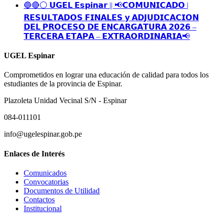
🔵🔴⚪️ 𝗨𝗚𝗘𝗟 𝗘𝘀𝗽𝗶𝗻𝗮𝗿 || 📢𝗖𝗢𝗠𝗨𝗡𝗜𝗖𝗔𝗗𝗢 |
𝗥𝗘𝗦𝗨𝗟𝗧𝗔𝗗𝗢𝗦 𝗙𝗜𝗡𝗔𝗟𝗘𝗦 𝘆 𝗔𝗗𝗝𝗨𝗗𝗜𝗖𝗔𝗖𝗜𝗢𝗡
𝗗𝗘𝗟 𝗣𝗥𝗢𝗖𝗘𝗦𝗢 𝗗𝗘 𝗘𝗡𝗖𝗔𝗥𝗚𝗔𝗧𝗨𝗥𝗔 𝟮𝟬𝟮𝟲 –
𝗧𝗘𝗥𝗖𝗘𝗥𝗔 𝗘𝗧𝗔𝗣𝗔 – 𝗘𝗫𝗧𝗥𝗔𝗢𝗥𝗗𝗜𝗡𝗔𝗥𝗜𝗔📢
UGEL Espinar
Comprometidos en lograr una educación de calidad para todos los
estudiantes de la provincia de Espinar.
Plazoleta Unidad Vecinal S/N - Espinar
084-011101
info@ugelespinar.gob.pe
Enlaces de Interés
Comunicados
Convocatorias
Documentos de Utilidad
Contactos
Institucional