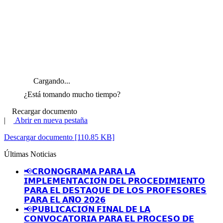
Cargando...
¿Está tomando mucho tiempo?
Recargar documento
|
Abrir en nueva pestaña
Descargar documento [110.85 KB]
Últimas Noticias
📢𝗖𝗥𝗢𝗡𝗢𝗚𝗥𝗔𝗠𝗔 𝗣𝗔𝗥𝗔 𝗟𝗔
𝗜𝗠𝗣𝗟𝗘𝗠𝗘𝗡𝗧𝗔𝗖𝗜𝗢́𝗡 𝗗𝗘𝗟 𝗣𝗥𝗢𝗖𝗘𝗗𝗜𝗠𝗜𝗘𝗡𝗧𝗢
𝗣𝗔𝗥𝗔 𝗘𝗟 𝗗𝗘𝗦𝗧𝗔𝗤𝗨𝗘 𝗗𝗘 𝗟𝗢𝗦 𝗣𝗥𝗢𝗙𝗘𝗦𝗢𝗥𝗘𝗦
𝗣𝗔𝗥𝗔 𝗘𝗟 𝗔𝗡̃𝗢 𝟮𝟬𝟮𝟲
📢𝗣𝗨𝗕𝗟𝗜𝗖𝗔𝗖𝗜𝗢́𝗡 𝗙𝗜𝗡𝗔𝗟 𝗗𝗘 𝗟𝗔
𝗖𝗢𝗡𝗩𝗢𝗖𝗔𝗧𝗢𝗥𝗜𝗔 𝗣𝗔𝗥𝗔 𝗘𝗟 𝗣𝗥𝗢𝗖𝗘𝗦𝗢 𝗗𝗘