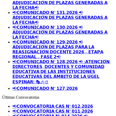
𝗔𝗗𝗝𝗨𝗗𝗜𝗖𝗔𝗖𝗜𝗢́𝗡 𝗗𝗘 𝗣𝗟𝗔𝗭𝗔𝗦 𝗚𝗘𝗡𝗘𝗥𝗔𝗗𝗔𝗦 𝗔
𝗟𝗔 𝗙𝗘𝗖𝗛𝗔📢
📢𝗖𝗢𝗠𝗨𝗡𝗜𝗖𝗔𝗗𝗢 𝗡° 𝟭𝟯𝟭-𝟮𝟬𝟮𝟲 📢
𝗔𝗗𝗝𝗨𝗗𝗜𝗖𝗔𝗖𝗜𝗢́𝗡 𝗗𝗘 𝗣𝗟𝗔𝗭𝗔𝗦 𝗚𝗘𝗡𝗘𝗥𝗔𝗗𝗔𝗦 𝗔
𝗟𝗔 𝗙𝗘𝗖𝗛𝗔📢
📢𝗖𝗢𝗠𝗨𝗡𝗜𝗖𝗔𝗗𝗢 𝗡° 𝟭𝟯𝟬-𝟮𝟬𝟮𝟲 📢
𝗔𝗗𝗝𝗨𝗗𝗜𝗖𝗔𝗖𝗜𝗢́𝗡 𝗗𝗘 𝗣𝗟𝗔𝗭𝗔𝗦 𝗚𝗘𝗡𝗘𝗥𝗔𝗗𝗔𝗦 𝗔
𝗟𝗔 𝗙𝗘𝗖𝗛𝗔📢
📢𝗖𝗢𝗠𝗨𝗡𝗜𝗖𝗔𝗗𝗢 𝗡° 𝟭𝟮𝟵-𝟮𝟬𝟮𝟲 📢
𝗔𝗗𝗝𝗨𝗗𝗜𝗖𝗔𝗖𝗜𝗢́𝗡 𝗗𝗘 𝗣𝗟𝗔𝗭𝗔𝗦 𝗣𝗔𝗥𝗔 𝗟𝗔
𝗥𝗘𝗔𝗦𝗜𝗚𝗡𝗔𝗖𝗜𝗢́𝗡 𝗗𝗢𝗖𝗘𝗡𝗧𝗘 𝟮𝟬𝟮𝟲 – 𝗘𝗧𝗔𝗣𝗔
𝗥𝗘𝗚𝗜𝗢𝗡𝗔𝗟 – 𝗙𝗔𝗦𝗘 𝟮📢
📢𝗖𝗢𝗠𝗨𝗡𝗜𝗖𝗔𝗗𝗢 𝗡° 𝟭𝟮𝟴-𝟮𝟬𝟮𝟲 📢 ¡𝗔𝗧𝗘𝗡𝗖𝗜𝗢́𝗡,
𝗗𝗜𝗥𝗘𝗖𝗧𝗢𝗥𝗘𝗦, 𝗗𝗢𝗖𝗘𝗡𝗧𝗘𝗦 𝗬 𝗖𝗢𝗠𝗨𝗡𝗜𝗗𝗔𝗗
𝗘𝗗𝗨𝗖𝗔𝗧𝗜𝗩𝗔 𝗗𝗘 𝗟𝗔𝗦 𝗜𝗡𝗦𝗧𝗜𝗧𝗨𝗖𝗜𝗢𝗡𝗘𝗦
𝗘𝗗𝗨𝗖𝗔𝗧𝗜𝗩𝗔𝗦 𝗗𝗘𝗟 𝗔́𝗠𝗕𝗜𝗧𝗢 𝗗𝗘 𝗟𝗔 𝗨𝗚𝗘𝗟
𝗘𝗦𝗣𝗜𝗡𝗔𝗥! 🎭🎶🎨
📢𝗖𝗢𝗠𝗨𝗡𝗜𝗖𝗔𝗗𝗢 𝗡° 𝟭𝟮𝟳-𝟮𝟬𝟮𝟲
Últimas Convocatorias
📢𝗖𝗢𝗡𝗩𝗢𝗖𝗔𝗧𝗢𝗥𝗜𝗔 𝗖𝗔𝗦 𝗡° 𝟬𝟭𝟮-𝟮𝟬𝟮𝟲
📢𝗖𝗢𝗡𝗩𝗢𝗖𝗔𝗧𝗢𝗥𝗜𝗔 𝗖𝗔𝗦 𝗡° 𝟬𝟭𝟭-𝟮𝟬𝟮𝟲