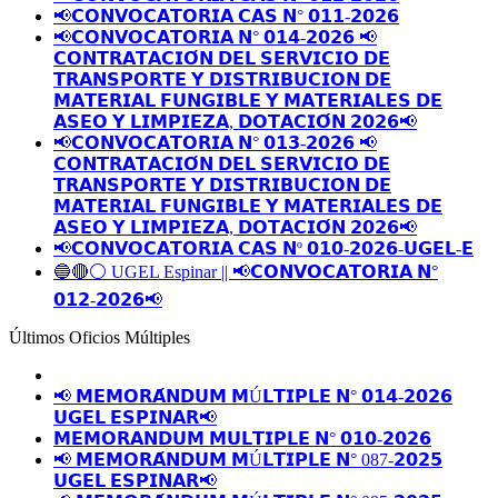
📢𝗖𝗢𝗡𝗩𝗢𝗖𝗔𝗧𝗢𝗥𝗜𝗔 𝗖𝗔𝗦 𝗡° 𝟬𝟭𝟭-𝟮𝟬𝟮𝟲
📢𝗖𝗢𝗡𝗩𝗢𝗖𝗔𝗧𝗢𝗥𝗜𝗔 𝗡° 𝟬𝟭𝟰-𝟮𝟬𝟮𝟲 📢
𝗖𝗢𝗡𝗧𝗥𝗔𝗧𝗔𝗖𝗜𝗢́𝗡 𝗗𝗘𝗟 𝗦𝗘𝗥𝗩𝗜𝗖𝗜𝗢 𝗗𝗘
𝗧𝗥𝗔𝗡𝗦𝗣𝗢𝗥𝗧𝗘 𝗬 𝗗𝗜𝗦𝗧𝗥𝗜𝗕𝗨𝗖𝗜𝗢𝗡 𝗗𝗘
𝗠𝗔𝗧𝗘𝗥𝗜𝗔𝗟 𝗙𝗨𝗡𝗚𝗜𝗕𝗟𝗘 𝗬 𝗠𝗔𝗧𝗘𝗥𝗜𝗔𝗟𝗘𝗦 𝗗𝗘
𝗔𝗦𝗘𝗢 𝗬 𝗟𝗜𝗠𝗣𝗜𝗘𝗭𝗔, 𝗗𝗢𝗧𝗔𝗖𝗜𝗢́𝗡 𝟮𝟬𝟮𝟲📢
📢𝗖𝗢𝗡𝗩𝗢𝗖𝗔𝗧𝗢𝗥𝗜𝗔 𝗡° 𝟬𝟭𝟯-𝟮𝟬𝟮𝟲 📢
𝗖𝗢𝗡𝗧𝗥𝗔𝗧𝗔𝗖𝗜𝗢́𝗡 𝗗𝗘𝗟 𝗦𝗘𝗥𝗩𝗜𝗖𝗜𝗢 𝗗𝗘
𝗧𝗥𝗔𝗡𝗦𝗣𝗢𝗥𝗧𝗘 𝗬 𝗗𝗜𝗦𝗧𝗥𝗜𝗕𝗨𝗖𝗜𝗢𝗡 𝗗𝗘
𝗠𝗔𝗧𝗘𝗥𝗜𝗔𝗟 𝗙𝗨𝗡𝗚𝗜𝗕𝗟𝗘 𝗬 𝗠𝗔𝗧𝗘𝗥𝗜𝗔𝗟𝗘𝗦 𝗗𝗘
𝗔𝗦𝗘𝗢 𝗬 𝗟𝗜𝗠𝗣𝗜𝗘𝗭𝗔, 𝗗𝗢𝗧𝗔𝗖𝗜𝗢́𝗡 𝟮𝟬𝟮𝟲📢
📢𝗖𝗢𝗡𝗩𝗢𝗖𝗔𝗧𝗢𝗥𝗜𝗔 𝗖𝗔𝗦 𝗡º 𝟬𝟭𝟬-𝟮𝟬𝟮𝟲-𝗨𝗚𝗘𝗟-𝗘
🔵🔴⚪️ UGEL Espinar || 📢𝗖𝗢𝗡𝗩𝗢𝗖𝗔𝗧𝗢𝗥𝗜𝗔 𝗡°
𝟬𝟭𝟮-𝟮𝟬𝟮𝟲📢
Últimos Oficios Múltiples
📢 𝗠𝗘𝗠𝗢𝗥𝗔́𝗡𝗗𝗨𝗠 𝗠Ú𝗟𝗧𝗜𝗣𝗟𝗘 𝗡° 𝟬𝟭𝟰-𝟮𝟬𝟮𝟲
𝗨𝗚𝗘𝗟 𝗘𝗦𝗣𝗜𝗡𝗔𝗥📢
𝗠𝗘𝗠𝗢𝗥𝗔𝗡𝗗𝗨𝗠 𝗠𝗨𝗟𝗧𝗜𝗣𝗟𝗘 𝗡° 𝟬𝟭𝟬-𝟮𝟬𝟮𝟲
📢 𝗠𝗘𝗠𝗢𝗥𝗔́𝗡𝗗𝗨𝗠 𝗠Ú𝗟𝗧𝗜𝗣𝗟𝗘 𝗡° 087-𝟮𝟬𝟮𝟱
𝗨𝗚𝗘𝗟 𝗘𝗦𝗣𝗜𝗡𝗔𝗥📢