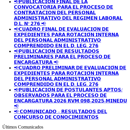
📢𝗣𝗨𝗕𝗟𝗜𝗖𝗔𝗖𝗜𝗢́𝗡 𝗙𝗜𝗡𝗔𝗟 𝗗𝗘 𝗟𝗔
𝗖𝗢𝗡𝗩𝗢𝗖𝗔𝗧𝗢𝗥𝗜𝗔 𝗣𝗔𝗥𝗔 𝗘𝗟 𝗣𝗥𝗢𝗖𝗘𝗦𝗢 𝗗𝗘
𝗖𝗢𝗡𝗧𝗥𝗔𝗧𝗔𝗖𝗜𝗢𝗡 𝗗𝗘𝗟 𝗣𝗘𝗥𝗦𝗢𝗡𝗔𝗟
𝗔𝗗𝗠𝗜𝗡𝗜𝗦𝗧𝗥𝗔𝗧𝗜𝗩𝗢 𝗗𝗘𝗟 𝗥𝗘𝗚𝗜𝗠𝗘𝗡 𝗟𝗔𝗕𝗢𝗥𝗔𝗟
𝗗.𝗟. 𝗡º 𝟮𝟳𝟲 📢
📢𝗖𝗨𝗔𝗗𝗥𝗢 𝗙𝗜𝗡𝗔𝗟 𝗗𝗘 𝗘𝗩𝗔𝗟𝗨𝗔𝗖𝗜𝗢́𝗡 𝗗𝗘
𝗘𝗫𝗣𝗘𝗗𝗜𝗘𝗡𝗧𝗘𝗦 𝗣𝗔𝗥𝗔 𝗥𝗢𝗧𝗔𝗖𝗜𝗢́𝗡 𝗜𝗡𝗧𝗘𝗥𝗡𝗔
𝗗𝗘𝗟 𝗣𝗘𝗥𝗦𝗢𝗡𝗔𝗟 𝗔𝗗𝗠𝗜𝗡𝗜𝗦𝗧𝗥𝗔𝗧𝗜𝗩𝗢
𝗖𝗢𝗠𝗣𝗥𝗘𝗡𝗗𝗜𝗗𝗢 𝗘𝗡 𝗘𝗟 𝗗. 𝗟𝗘𝗚. 𝟮𝟳𝟲
📢𝗣𝗨𝗕𝗟𝗜𝗖𝗔𝗖𝗜𝗢́𝗡 𝗗𝗘 𝗥𝗘𝗦𝗨𝗟𝗧𝗔𝗗𝗢𝗦
𝗣𝗥𝗘𝗟𝗜𝗠𝗜𝗡𝗔𝗥𝗘𝗦 𝗣𝗔𝗥𝗔 𝗘𝗟 𝗣𝗥𝗢𝗖𝗘𝗦𝗢 𝗗𝗘
𝗘𝗡𝗖𝗔𝗥𝗚𝗔𝗧𝗨𝗥𝗔 📢
📢𝗖𝗨𝗔𝗗𝗥𝗢 𝗣𝗥𝗘𝗟𝗜𝗠𝗜𝗡𝗔𝗥 𝗗𝗘 𝗘𝗩𝗔𝗟𝗨𝗔𝗖𝗜𝗢́𝗡 𝗗𝗘
𝗘𝗫𝗣𝗘𝗗𝗜𝗘𝗡𝗧𝗘𝗦 𝗣𝗔𝗥𝗔 𝗥𝗢𝗧𝗔𝗖𝗜𝗢́𝗡 𝗜𝗡𝗧𝗘𝗥𝗡𝗔
𝗗𝗘𝗟 𝗣𝗘𝗥𝗦𝗢𝗡𝗔𝗟 𝗔𝗗𝗠𝗜𝗡𝗜𝗦𝗧𝗥𝗔𝗧𝗜𝗩𝗢
𝗖𝗢𝗠𝗣𝗥𝗘𝗡𝗗𝗜𝗗𝗢 𝗘𝗡 𝗘𝗟 𝗗. 𝗟𝗘𝗚. 𝟮𝟳𝟲
📢𝗣𝗨𝗕𝗟𝗜𝗖𝗔𝗖𝗜𝗢́𝗡 𝗗𝗘 𝗣𝗢𝗦𝗧𝗨𝗟𝗔𝗡𝗧𝗘𝗦 𝗔𝗣𝗧𝗢𝗦/
𝗢𝗕𝗦𝗘𝗥𝗩𝗔𝗗𝗢𝗦 𝗣𝗔𝗥𝗔 𝗘𝗟 𝗣𝗥𝗢𝗖𝗘𝗦𝗢 𝗗𝗘
𝗘𝗡𝗖𝗔𝗥𝗚𝗔𝗧𝗨𝗥𝗔 𝟮𝟬𝟮𝟲 𝗥𝗩𝗠 𝟬𝟵𝟴-𝟮𝟬𝟮𝟱-𝗠𝗜𝗡𝗘𝗗𝗨
📢
📢 𝗖𝗢𝗠𝗨𝗡𝗜𝗖𝗔𝗗𝗢 – 𝗥𝗘𝗦𝗨𝗟𝗧𝗔𝗗𝗢𝗦 𝗗𝗘𝗟
𝗖𝗢𝗡𝗖𝗨𝗥𝗦𝗢 𝗗𝗘 𝗖𝗢𝗡𝗢𝗖𝗜𝗠𝗜𝗘𝗡𝗧𝗢𝗦
Últimos Comunicados