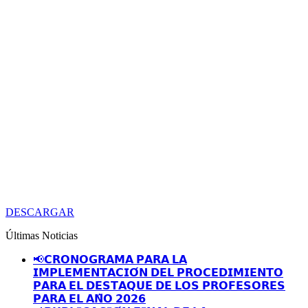
DESCARGAR
Últimas Noticias
📢𝗖𝗥𝗢𝗡𝗢𝗚𝗥𝗔𝗠𝗔 𝗣𝗔𝗥𝗔 𝗟𝗔
𝗜𝗠𝗣𝗟𝗘𝗠𝗘𝗡𝗧𝗔𝗖𝗜𝗢́𝗡 𝗗𝗘𝗟 𝗣𝗥𝗢𝗖𝗘𝗗𝗜𝗠𝗜𝗘𝗡𝗧𝗢
𝗣𝗔𝗥𝗔 𝗘𝗟 𝗗𝗘𝗦𝗧𝗔𝗤𝗨𝗘 𝗗𝗘 𝗟𝗢𝗦 𝗣𝗥𝗢𝗙𝗘𝗦𝗢𝗥𝗘𝗦
𝗣𝗔𝗥𝗔 𝗘𝗟 𝗔𝗡̃𝗢 𝟮𝟬𝟮𝟲