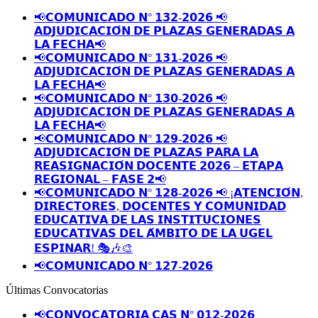
📢𝗖𝗢𝗠𝗨𝗡𝗜𝗖𝗔𝗗𝗢 𝗡° 𝟭𝟯𝟮-𝟮𝟬𝟮𝟲 📢
𝗔𝗗𝗝𝗨𝗗𝗜𝗖𝗔𝗖𝗜𝗢́𝗡 𝗗𝗘 𝗣𝗟𝗔𝗭𝗔𝗦 𝗚𝗘𝗡𝗘𝗥𝗔𝗗𝗔𝗦 𝗔
𝗟𝗔 𝗙𝗘𝗖𝗛𝗔📢
📢𝗖𝗢𝗠𝗨𝗡𝗜𝗖𝗔𝗗𝗢 𝗡° 𝟭𝟯𝟭-𝟮𝟬𝟮𝟲 📢
𝗔𝗗𝗝𝗨𝗗𝗜𝗖𝗔𝗖𝗜𝗢́𝗡 𝗗𝗘 𝗣𝗟𝗔𝗭𝗔𝗦 𝗚𝗘𝗡𝗘𝗥𝗔𝗗𝗔𝗦 𝗔
𝗟𝗔 𝗙𝗘𝗖𝗛𝗔📢
📢𝗖𝗢𝗠𝗨𝗡𝗜𝗖𝗔𝗗𝗢 𝗡° 𝟭𝟯𝟬-𝟮𝟬𝟮𝟲 📢
𝗔𝗗𝗝𝗨𝗗𝗜𝗖𝗔𝗖𝗜𝗢́𝗡 𝗗𝗘 𝗣𝗟𝗔𝗭𝗔𝗦 𝗚𝗘𝗡𝗘𝗥𝗔𝗗𝗔𝗦 𝗔
𝗟𝗔 𝗙𝗘𝗖𝗛𝗔📢
📢𝗖𝗢𝗠𝗨𝗡𝗜𝗖𝗔𝗗𝗢 𝗡° 𝟭𝟮𝟵-𝟮𝟬𝟮𝟲 📢
𝗔𝗗𝗝𝗨𝗗𝗜𝗖𝗔𝗖𝗜𝗢́𝗡 𝗗𝗘 𝗣𝗟𝗔𝗭𝗔𝗦 𝗣𝗔𝗥𝗔 𝗟𝗔
𝗥𝗘𝗔𝗦𝗜𝗚𝗡𝗔𝗖𝗜𝗢́𝗡 𝗗𝗢𝗖𝗘𝗡𝗧𝗘 𝟮𝟬𝟮𝟲 – 𝗘𝗧𝗔𝗣𝗔
𝗥𝗘𝗚𝗜𝗢𝗡𝗔𝗟 – 𝗙𝗔𝗦𝗘 𝟮📢
📢𝗖𝗢𝗠𝗨𝗡𝗜𝗖𝗔𝗗𝗢 𝗡° 𝟭𝟮𝟴-𝟮𝟬𝟮𝟲 📢 ¡𝗔𝗧𝗘𝗡𝗖𝗜𝗢́𝗡,
𝗗𝗜𝗥𝗘𝗖𝗧𝗢𝗥𝗘𝗦, 𝗗𝗢𝗖𝗘𝗡𝗧𝗘𝗦 𝗬 𝗖𝗢𝗠𝗨𝗡𝗜𝗗𝗔𝗗
𝗘𝗗𝗨𝗖𝗔𝗧𝗜𝗩𝗔 𝗗𝗘 𝗟𝗔𝗦 𝗜𝗡𝗦𝗧𝗜𝗧𝗨𝗖𝗜𝗢𝗡𝗘𝗦
𝗘𝗗𝗨𝗖𝗔𝗧𝗜𝗩𝗔𝗦 𝗗𝗘𝗟 𝗔́𝗠𝗕𝗜𝗧𝗢 𝗗𝗘 𝗟𝗔 𝗨𝗚𝗘𝗟
𝗘𝗦𝗣𝗜𝗡𝗔𝗥! 🎭🎶🎨
📢𝗖𝗢𝗠𝗨𝗡𝗜𝗖𝗔𝗗𝗢 𝗡° 𝟭𝟮𝟳-𝟮𝟬𝟮𝟲
Últimas Convocatorias
📢𝗖𝗢𝗡𝗩𝗢𝗖𝗔𝗧𝗢𝗥𝗜𝗔 𝗖𝗔𝗦 𝗡° 𝟬𝟭𝟮-𝟮𝟬𝟮𝟲