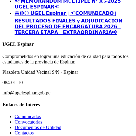
📢 𝗠𝗘𝗠𝗢𝗥𝗔́𝗡𝗗𝗨𝗠 𝗠Ú𝗟𝗧𝗜𝗣𝗟𝗘 𝗡° 085-𝟮𝟬𝟮𝟱
𝗨𝗚𝗘𝗟 𝗘𝗦𝗣𝗜𝗡𝗔𝗥📢
🔵🔴⚪️ 𝗨𝗚𝗘𝗟 𝗘𝘀𝗽𝗶𝗻𝗮𝗿 || 📢𝗖𝗢𝗠𝗨𝗡𝗜𝗖𝗔𝗗𝗢 |
𝗥𝗘𝗦𝗨𝗟𝗧𝗔𝗗𝗢𝗦 𝗙𝗜𝗡𝗔𝗟𝗘𝗦 𝘆 𝗔𝗗𝗝𝗨𝗗𝗜𝗖𝗔𝗖𝗜𝗢𝗡
𝗗𝗘𝗟 𝗣𝗥𝗢𝗖𝗘𝗦𝗢 𝗗𝗘 𝗘𝗡𝗖𝗔𝗥𝗚𝗔𝗧𝗨𝗥𝗔 𝟮𝟬𝟮𝟲 –
𝗧𝗘𝗥𝗖𝗘𝗥𝗔 𝗘𝗧𝗔𝗣𝗔 – 𝗘𝗫𝗧𝗥𝗔𝗢𝗥𝗗𝗜𝗡𝗔𝗥𝗜𝗔📢
UGEL Espinar
Comprometidos en lograr una educación de calidad para todos los
estudiantes de la provincia de Espinar.
Plazoleta Unidad Vecinal S/N - Espinar
084-011101
info@ugelespinar.gob.pe
Enlaces de Interés
Comunicados
Convocatorias
Documentos de Utilidad
Contactos