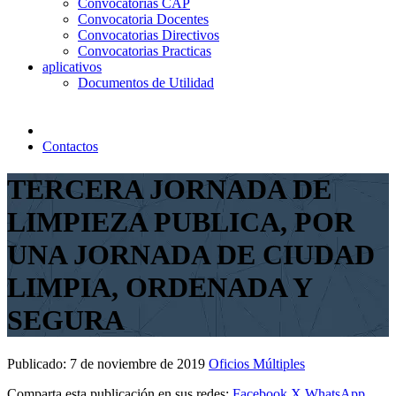
Convocatorias CAP
Convocatoria Docentes
Convocatorias Directivos
Convocatorias Practicas
aplicativos
Documentos de Utilidad
Contactos
TERCERA JORNADA DE
LIMPIEZA PUBLICA, POR
UNA JORNADA DE CIUDAD
LIMPIA, ORDENADA Y
SEGURA
Publicado:
7 de noviembre de 2019
Oficios Múltiples
Comparta esta publicación en sus redes:
Facebook
X
WhatsApp