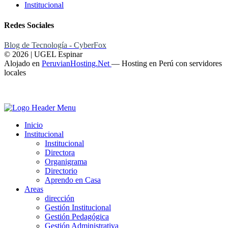
Institucional
Redes Sociales
Blog de Tecnología - CyberFox
© 2026 | UGEL Espinar
Alojado en
PeruvianHosting.Net
—
Hosting en Perú con servidores
locales
Inicio
Institucional
Institucional
Directora
Organigrama
Directorio
Aprendo en Casa
Areas
dirección
Gestión Institucional
Gestión Pedagógica
Gestión Administrativa