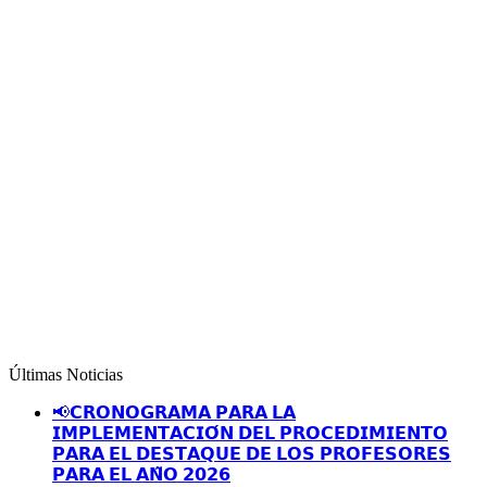
Últimas Noticias
📢𝗖𝗥𝗢𝗡𝗢𝗚𝗥𝗔𝗠𝗔 𝗣𝗔𝗥𝗔 𝗟𝗔
𝗜𝗠𝗣𝗟𝗘𝗠𝗘𝗡𝗧𝗔𝗖𝗜𝗢́𝗡 𝗗𝗘𝗟 𝗣𝗥𝗢𝗖𝗘𝗗𝗜𝗠𝗜𝗘𝗡𝗧𝗢
𝗣𝗔𝗥𝗔 𝗘𝗟 𝗗𝗘𝗦𝗧𝗔𝗤𝗨𝗘 𝗗𝗘 𝗟𝗢𝗦 𝗣𝗥𝗢𝗙𝗘𝗦𝗢𝗥𝗘𝗦
𝗣𝗔𝗥𝗔 𝗘𝗟 𝗔𝗡̃𝗢 𝟮𝟬𝟮𝟲