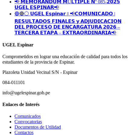
📢 𝗠𝗘𝗠𝗢𝗥𝗔́𝗡𝗗𝗨𝗠 𝗠Ú𝗟𝗧𝗜𝗣𝗟𝗘 𝗡° 085-𝟮𝟬𝟮𝟱
𝗨𝗚𝗘𝗟 𝗘𝗦𝗣𝗜𝗡𝗔𝗥📢
🔵🔴⚪️ 𝗨𝗚𝗘𝗟 𝗘𝘀𝗽𝗶𝗻𝗮𝗿 || 📢𝗖𝗢𝗠𝗨𝗡𝗜𝗖𝗔𝗗𝗢 |
𝗥𝗘𝗦𝗨𝗟𝗧𝗔𝗗𝗢𝗦 𝗙𝗜𝗡𝗔𝗟𝗘𝗦 𝘆 𝗔𝗗𝗝𝗨𝗗𝗜𝗖𝗔𝗖𝗜𝗢𝗡
𝗗𝗘𝗟 𝗣𝗥𝗢𝗖𝗘𝗦𝗢 𝗗𝗘 𝗘𝗡𝗖𝗔𝗥𝗚𝗔𝗧𝗨𝗥𝗔 𝟮𝟬𝟮𝟲 –
𝗧𝗘𝗥𝗖𝗘𝗥𝗔 𝗘𝗧𝗔𝗣𝗔 – 𝗘𝗫𝗧𝗥𝗔𝗢𝗥𝗗𝗜𝗡𝗔𝗥𝗜𝗔📢
UGEL Espinar
Comprometidos en lograr una educación de calidad para todos los
estudiantes de la provincia de Espinar.
Plazoleta Unidad Vecinal S/N - Espinar
084-011101
info@ugelespinar.gob.pe
Enlaces de Interés
Comunicados
Convocatorias
Documentos de Utilidad
Contactos