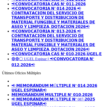
📢𝗖𝗢𝗡𝗩𝗢𝗖𝗔𝗧𝗢𝗥𝗜𝗔 𝗖𝗔𝗦 𝗡° 𝟬𝟭𝟭-𝟮𝟬𝟮𝟲
📢𝗖𝗢𝗡𝗩𝗢𝗖𝗔𝗧𝗢𝗥𝗜𝗔 𝗡° 𝟬𝟭𝟰-𝟮𝟬𝟮𝟲 📢
𝗖𝗢𝗡𝗧𝗥𝗔𝗧𝗔𝗖𝗜𝗢́𝗡 𝗗𝗘𝗟 𝗦𝗘𝗥𝗩𝗜𝗖𝗜𝗢 𝗗𝗘
𝗧𝗥𝗔𝗡𝗦𝗣𝗢𝗥𝗧𝗘 𝗬 𝗗𝗜𝗦𝗧𝗥𝗜𝗕𝗨𝗖𝗜𝗢𝗡 𝗗𝗘
𝗠𝗔𝗧𝗘𝗥𝗜𝗔𝗟 𝗙𝗨𝗡𝗚𝗜𝗕𝗟𝗘 𝗬 𝗠𝗔𝗧𝗘𝗥𝗜𝗔𝗟𝗘𝗦 𝗗𝗘
𝗔𝗦𝗘𝗢 𝗬 𝗟𝗜𝗠𝗣𝗜𝗘𝗭𝗔, 𝗗𝗢𝗧𝗔𝗖𝗜𝗢́𝗡 𝟮𝟬𝟮𝟲📢
📢𝗖𝗢𝗡𝗩𝗢𝗖𝗔𝗧𝗢𝗥𝗜𝗔 𝗡° 𝟬𝟭𝟯-𝟮𝟬𝟮𝟲 📢
𝗖𝗢𝗡𝗧𝗥𝗔𝗧𝗔𝗖𝗜𝗢́𝗡 𝗗𝗘𝗟 𝗦𝗘𝗥𝗩𝗜𝗖𝗜𝗢 𝗗𝗘
𝗧𝗥𝗔𝗡𝗦𝗣𝗢𝗥𝗧𝗘 𝗬 𝗗𝗜𝗦𝗧𝗥𝗜𝗕𝗨𝗖𝗜𝗢𝗡 𝗗𝗘
𝗠𝗔𝗧𝗘𝗥𝗜𝗔𝗟 𝗙𝗨𝗡𝗚𝗜𝗕𝗟𝗘 𝗬 𝗠𝗔𝗧𝗘𝗥𝗜𝗔𝗟𝗘𝗦 𝗗𝗘
𝗔𝗦𝗘𝗢 𝗬 𝗟𝗜𝗠𝗣𝗜𝗘𝗭𝗔, 𝗗𝗢𝗧𝗔𝗖𝗜𝗢́𝗡 𝟮𝟬𝟮𝟲📢
📢𝗖𝗢𝗡𝗩𝗢𝗖𝗔𝗧𝗢𝗥𝗜𝗔 𝗖𝗔𝗦 𝗡º 𝟬𝟭𝟬-𝟮𝟬𝟮𝟲-𝗨𝗚𝗘𝗟-𝗘
🔵🔴⚪️ UGEL Espinar || 📢𝗖𝗢𝗡𝗩𝗢𝗖𝗔𝗧𝗢𝗥𝗜𝗔 𝗡°
𝟬𝟭𝟮-𝟮𝟬𝟮𝟲📢
Últimos Oficios Múltiples
📢 𝗠𝗘𝗠𝗢𝗥𝗔́𝗡𝗗𝗨𝗠 𝗠Ú𝗟𝗧𝗜𝗣𝗟𝗘 𝗡° 𝟬𝟭𝟰-𝟮𝟬𝟮𝟲
𝗨𝗚𝗘𝗟 𝗘𝗦𝗣𝗜𝗡𝗔𝗥📢
𝗠𝗘𝗠𝗢𝗥𝗔𝗡𝗗𝗨𝗠 𝗠𝗨𝗟𝗧𝗜𝗣𝗟𝗘 𝗡° 𝟬𝟭𝟬-𝟮𝟬𝟮𝟲
📢 𝗠𝗘𝗠𝗢𝗥𝗔́𝗡𝗗𝗨𝗠 𝗠Ú𝗟𝗧𝗜𝗣𝗟𝗘 𝗡° 087-𝟮𝟬𝟮𝟱
𝗨𝗚𝗘𝗟 𝗘𝗦𝗣𝗜𝗡𝗔𝗥📢