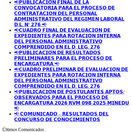
📢𝗣𝗨𝗕𝗟𝗜𝗖𝗔𝗖𝗜𝗢́𝗡 𝗙𝗜𝗡𝗔𝗟 𝗗𝗘 𝗟𝗔
𝗖𝗢𝗡𝗩𝗢𝗖𝗔𝗧𝗢𝗥𝗜𝗔 𝗣𝗔𝗥𝗔 𝗘𝗟 𝗣𝗥𝗢𝗖𝗘𝗦𝗢 𝗗𝗘
𝗖𝗢𝗡𝗧𝗥𝗔𝗧𝗔𝗖𝗜𝗢𝗡 𝗗𝗘𝗟 𝗣𝗘𝗥𝗦𝗢𝗡𝗔𝗟
𝗔𝗗𝗠𝗜𝗡𝗜𝗦𝗧𝗥𝗔𝗧𝗜𝗩𝗢 𝗗𝗘𝗟 𝗥𝗘𝗚𝗜𝗠𝗘𝗡 𝗟𝗔𝗕𝗢𝗥𝗔𝗟
𝗗.𝗟. 𝗡º 𝟮𝟳𝟲 📢
📢𝗖𝗨𝗔𝗗𝗥𝗢 𝗙𝗜𝗡𝗔𝗟 𝗗𝗘 𝗘𝗩𝗔𝗟𝗨𝗔𝗖𝗜𝗢́𝗡 𝗗𝗘
𝗘𝗫𝗣𝗘𝗗𝗜𝗘𝗡𝗧𝗘𝗦 𝗣𝗔𝗥𝗔 𝗥𝗢𝗧𝗔𝗖𝗜𝗢́𝗡 𝗜𝗡𝗧𝗘𝗥𝗡𝗔
𝗗𝗘𝗟 𝗣𝗘𝗥𝗦𝗢𝗡𝗔𝗟 𝗔𝗗𝗠𝗜𝗡𝗜𝗦𝗧𝗥𝗔𝗧𝗜𝗩𝗢
𝗖𝗢𝗠𝗣𝗥𝗘𝗡𝗗𝗜𝗗𝗢 𝗘𝗡 𝗘𝗟 𝗗. 𝗟𝗘𝗚. 𝟮𝟳𝟲
📢𝗣𝗨𝗕𝗟𝗜𝗖𝗔𝗖𝗜𝗢́𝗡 𝗗𝗘 𝗥𝗘𝗦𝗨𝗟𝗧𝗔𝗗𝗢𝗦
𝗣𝗥𝗘𝗟𝗜𝗠𝗜𝗡𝗔𝗥𝗘𝗦 𝗣𝗔𝗥𝗔 𝗘𝗟 𝗣𝗥𝗢𝗖𝗘𝗦𝗢 𝗗𝗘
𝗘𝗡𝗖𝗔𝗥𝗚𝗔𝗧𝗨𝗥𝗔 📢
📢𝗖𝗨𝗔𝗗𝗥𝗢 𝗣𝗥𝗘𝗟𝗜𝗠𝗜𝗡𝗔𝗥 𝗗𝗘 𝗘𝗩𝗔𝗟𝗨𝗔𝗖𝗜𝗢́𝗡 𝗗𝗘
𝗘𝗫𝗣𝗘𝗗𝗜𝗘𝗡𝗧𝗘𝗦 𝗣𝗔𝗥𝗔 𝗥𝗢𝗧𝗔𝗖𝗜𝗢́𝗡 𝗜𝗡𝗧𝗘𝗥𝗡𝗔
𝗗𝗘𝗟 𝗣𝗘𝗥𝗦𝗢𝗡𝗔𝗟 𝗔𝗗𝗠𝗜𝗡𝗜𝗦𝗧𝗥𝗔𝗧𝗜𝗩𝗢
𝗖𝗢𝗠𝗣𝗥𝗘𝗡𝗗𝗜𝗗𝗢 𝗘𝗡 𝗘𝗟 𝗗. 𝗟𝗘𝗚. 𝟮𝟳𝟲
📢𝗣𝗨𝗕𝗟𝗜𝗖𝗔𝗖𝗜𝗢́𝗡 𝗗𝗘 𝗣𝗢𝗦𝗧𝗨𝗟𝗔𝗡𝗧𝗘𝗦 𝗔𝗣𝗧𝗢𝗦/
𝗢𝗕𝗦𝗘𝗥𝗩𝗔𝗗𝗢𝗦 𝗣𝗔𝗥𝗔 𝗘𝗟 𝗣𝗥𝗢𝗖𝗘𝗦𝗢 𝗗𝗘
𝗘𝗡𝗖𝗔𝗥𝗚𝗔𝗧𝗨𝗥𝗔 𝟮𝟬𝟮𝟲 𝗥𝗩𝗠 𝟬𝟵𝟴-𝟮𝟬𝟮𝟱-𝗠𝗜𝗡𝗘𝗗𝗨
📢
📢 𝗖𝗢𝗠𝗨𝗡𝗜𝗖𝗔𝗗𝗢 – 𝗥𝗘𝗦𝗨𝗟𝗧𝗔𝗗𝗢𝗦 𝗗𝗘𝗟
𝗖𝗢𝗡𝗖𝗨𝗥𝗦𝗢 𝗗𝗘 𝗖𝗢𝗡𝗢𝗖𝗜𝗠𝗜𝗘𝗡𝗧𝗢𝗦
Últimos Comunicados