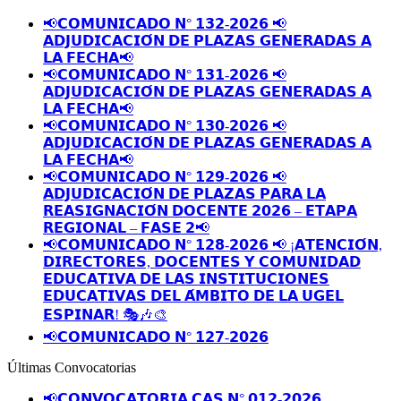
📢𝗖𝗢𝗠𝗨𝗡𝗜𝗖𝗔𝗗𝗢 𝗡° 𝟭𝟯𝟮-𝟮𝟬𝟮𝟲 📢
𝗔𝗗𝗝𝗨𝗗𝗜𝗖𝗔𝗖𝗜𝗢́𝗡 𝗗𝗘 𝗣𝗟𝗔𝗭𝗔𝗦 𝗚𝗘𝗡𝗘𝗥𝗔𝗗𝗔𝗦 𝗔
𝗟𝗔 𝗙𝗘𝗖𝗛𝗔📢
📢𝗖𝗢𝗠𝗨𝗡𝗜𝗖𝗔𝗗𝗢 𝗡° 𝟭𝟯𝟭-𝟮𝟬𝟮𝟲 📢
𝗔𝗗𝗝𝗨𝗗𝗜𝗖𝗔𝗖𝗜𝗢́𝗡 𝗗𝗘 𝗣𝗟𝗔𝗭𝗔𝗦 𝗚𝗘𝗡𝗘𝗥𝗔𝗗𝗔𝗦 𝗔
𝗟𝗔 𝗙𝗘𝗖𝗛𝗔📢
📢𝗖𝗢𝗠𝗨𝗡𝗜𝗖𝗔𝗗𝗢 𝗡° 𝟭𝟯𝟬-𝟮𝟬𝟮𝟲 📢
𝗔𝗗𝗝𝗨𝗗𝗜𝗖𝗔𝗖𝗜𝗢́𝗡 𝗗𝗘 𝗣𝗟𝗔𝗭𝗔𝗦 𝗚𝗘𝗡𝗘𝗥𝗔𝗗𝗔𝗦 𝗔
𝗟𝗔 𝗙𝗘𝗖𝗛𝗔📢
📢𝗖𝗢𝗠𝗨𝗡𝗜𝗖𝗔𝗗𝗢 𝗡° 𝟭𝟮𝟵-𝟮𝟬𝟮𝟲 📢
𝗔𝗗𝗝𝗨𝗗𝗜𝗖𝗔𝗖𝗜𝗢́𝗡 𝗗𝗘 𝗣𝗟𝗔𝗭𝗔𝗦 𝗣𝗔𝗥𝗔 𝗟𝗔
𝗥𝗘𝗔𝗦𝗜𝗚𝗡𝗔𝗖𝗜𝗢́𝗡 𝗗𝗢𝗖𝗘𝗡𝗧𝗘 𝟮𝟬𝟮𝟲 – 𝗘𝗧𝗔𝗣𝗔
𝗥𝗘𝗚𝗜𝗢𝗡𝗔𝗟 – 𝗙𝗔𝗦𝗘 𝟮📢
📢𝗖𝗢𝗠𝗨𝗡𝗜𝗖𝗔𝗗𝗢 𝗡° 𝟭𝟮𝟴-𝟮𝟬𝟮𝟲 📢 ¡𝗔𝗧𝗘𝗡𝗖𝗜𝗢́𝗡,
𝗗𝗜𝗥𝗘𝗖𝗧𝗢𝗥𝗘𝗦, 𝗗𝗢𝗖𝗘𝗡𝗧𝗘𝗦 𝗬 𝗖𝗢𝗠𝗨𝗡𝗜𝗗𝗔𝗗
𝗘𝗗𝗨𝗖𝗔𝗧𝗜𝗩𝗔 𝗗𝗘 𝗟𝗔𝗦 𝗜𝗡𝗦𝗧𝗜𝗧𝗨𝗖𝗜𝗢𝗡𝗘𝗦
𝗘𝗗𝗨𝗖𝗔𝗧𝗜𝗩𝗔𝗦 𝗗𝗘𝗟 𝗔́𝗠𝗕𝗜𝗧𝗢 𝗗𝗘 𝗟𝗔 𝗨𝗚𝗘𝗟
𝗘𝗦𝗣𝗜𝗡𝗔𝗥! 🎭🎶🎨
📢𝗖𝗢𝗠𝗨𝗡𝗜𝗖𝗔𝗗𝗢 𝗡° 𝟭𝟮𝟳-𝟮𝟬𝟮𝟲
Últimas Convocatorias
📢𝗖𝗢𝗡𝗩𝗢𝗖𝗔𝗧𝗢𝗥𝗜𝗔 𝗖𝗔𝗦 𝗡° 𝟬𝟭𝟮-𝟮𝟬𝟮𝟲