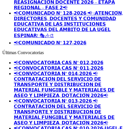
𝗥𝗘𝗔𝗦𝗜𝗚𝗡𝗔𝗖𝗜𝗢́𝗡 𝗗𝗢𝗖𝗘𝗡𝗧𝗘 𝟮𝟬𝟮𝟲 – 𝗘𝗧𝗔𝗣𝗔
𝗥𝗘𝗚𝗜𝗢𝗡𝗔𝗟 – 𝗙𝗔𝗦𝗘 𝟮📢
📢𝗖𝗢𝗠𝗨𝗡𝗜𝗖𝗔𝗗𝗢 𝗡° 𝟭𝟮𝟴-𝟮𝟬𝟮𝟲 📢 ¡𝗔𝗧𝗘𝗡𝗖𝗜𝗢́𝗡,
𝗗𝗜𝗥𝗘𝗖𝗧𝗢𝗥𝗘𝗦, 𝗗𝗢𝗖𝗘𝗡𝗧𝗘𝗦 𝗬 𝗖𝗢𝗠𝗨𝗡𝗜𝗗𝗔𝗗
𝗘𝗗𝗨𝗖𝗔𝗧𝗜𝗩𝗔 𝗗𝗘 𝗟𝗔𝗦 𝗜𝗡𝗦𝗧𝗜𝗧𝗨𝗖𝗜𝗢𝗡𝗘𝗦
𝗘𝗗𝗨𝗖𝗔𝗧𝗜𝗩𝗔𝗦 𝗗𝗘𝗟 𝗔́𝗠𝗕𝗜𝗧𝗢 𝗗𝗘 𝗟𝗔 𝗨𝗚𝗘𝗟
𝗘𝗦𝗣𝗜𝗡𝗔𝗥! 🎭🎶🎨
📢𝗖𝗢𝗠𝗨𝗡𝗜𝗖𝗔𝗗𝗢 𝗡° 𝟭𝟮𝟳-𝟮𝟬𝟮𝟲
Últimas Convocatorias
📢𝗖𝗢𝗡𝗩𝗢𝗖𝗔𝗧𝗢𝗥𝗜𝗔 𝗖𝗔𝗦 𝗡° 𝟬𝟭𝟮-𝟮𝟬𝟮𝟲
📢𝗖𝗢𝗡𝗩𝗢𝗖𝗔𝗧𝗢𝗥𝗜𝗔 𝗖𝗔𝗦 𝗡° 𝟬𝟭𝟭-𝟮𝟬𝟮𝟲
📢𝗖𝗢𝗡𝗩𝗢𝗖𝗔𝗧𝗢𝗥𝗜𝗔 𝗡° 𝟬𝟭𝟰-𝟮𝟬𝟮𝟲 📢
𝗖𝗢𝗡𝗧𝗥𝗔𝗧𝗔𝗖𝗜𝗢́𝗡 𝗗𝗘𝗟 𝗦𝗘𝗥𝗩𝗜𝗖𝗜𝗢 𝗗𝗘
𝗧𝗥𝗔𝗡𝗦𝗣𝗢𝗥𝗧𝗘 𝗬 𝗗𝗜𝗦𝗧𝗥𝗜𝗕𝗨𝗖𝗜𝗢𝗡 𝗗𝗘
𝗠𝗔𝗧𝗘𝗥𝗜𝗔𝗟 𝗙𝗨𝗡𝗚𝗜𝗕𝗟𝗘 𝗬 𝗠𝗔𝗧𝗘𝗥𝗜𝗔𝗟𝗘𝗦 𝗗𝗘
𝗔𝗦𝗘𝗢 𝗬 𝗟𝗜𝗠𝗣𝗜𝗘𝗭𝗔, 𝗗𝗢𝗧𝗔𝗖𝗜𝗢́𝗡 𝟮𝟬𝟮𝟲📢
📢𝗖𝗢𝗡𝗩𝗢𝗖𝗔𝗧𝗢𝗥𝗜𝗔 𝗡° 𝟬𝟭𝟯-𝟮𝟬𝟮𝟲 📢
𝗖𝗢𝗡𝗧𝗥𝗔𝗧𝗔𝗖𝗜𝗢́𝗡 𝗗𝗘𝗟 𝗦𝗘𝗥𝗩𝗜𝗖𝗜𝗢 𝗗𝗘
𝗧𝗥𝗔𝗡𝗦𝗣𝗢𝗥𝗧𝗘 𝗬 𝗗𝗜𝗦𝗧𝗥𝗜𝗕𝗨𝗖𝗜𝗢𝗡 𝗗𝗘
𝗠𝗔𝗧𝗘𝗥𝗜𝗔𝗟 𝗙𝗨𝗡𝗚𝗜𝗕𝗟𝗘 𝗬 𝗠𝗔𝗧𝗘𝗥𝗜𝗔𝗟𝗘𝗦 𝗗𝗘
𝗔𝗦𝗘𝗢 𝗬 𝗟𝗜𝗠𝗣𝗜𝗘𝗭𝗔, 𝗗𝗢𝗧𝗔𝗖𝗜𝗢́𝗡 𝟮𝟬𝟮𝟲📢
📢𝗖𝗢𝗡𝗩𝗢𝗖𝗔𝗧𝗢𝗥𝗜𝗔 𝗖𝗔𝗦 𝗡º 𝟬𝟭𝟬-𝟮𝟬𝟮𝟲-𝗨𝗚𝗘𝗟-𝗘