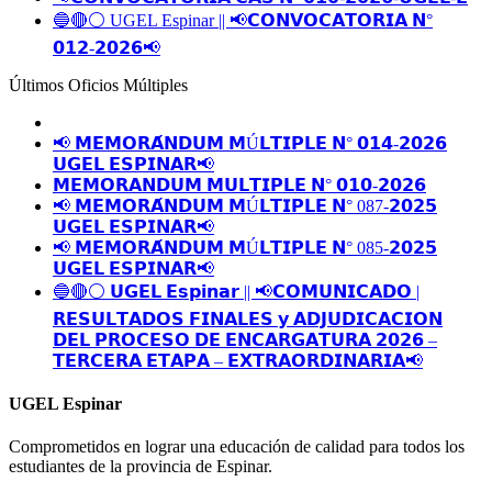
🔵🔴⚪️ UGEL Espinar || 📢𝗖𝗢𝗡𝗩𝗢𝗖𝗔𝗧𝗢𝗥𝗜𝗔 𝗡°
𝟬𝟭𝟮-𝟮𝟬𝟮𝟲📢
Últimos Oficios Múltiples
📢 𝗠𝗘𝗠𝗢𝗥𝗔́𝗡𝗗𝗨𝗠 𝗠Ú𝗟𝗧𝗜𝗣𝗟𝗘 𝗡° 𝟬𝟭𝟰-𝟮𝟬𝟮𝟲
𝗨𝗚𝗘𝗟 𝗘𝗦𝗣𝗜𝗡𝗔𝗥📢
𝗠𝗘𝗠𝗢𝗥𝗔𝗡𝗗𝗨𝗠 𝗠𝗨𝗟𝗧𝗜𝗣𝗟𝗘 𝗡° 𝟬𝟭𝟬-𝟮𝟬𝟮𝟲
📢 𝗠𝗘𝗠𝗢𝗥𝗔́𝗡𝗗𝗨𝗠 𝗠Ú𝗟𝗧𝗜𝗣𝗟𝗘 𝗡° 087-𝟮𝟬𝟮𝟱
𝗨𝗚𝗘𝗟 𝗘𝗦𝗣𝗜𝗡𝗔𝗥📢
📢 𝗠𝗘𝗠𝗢𝗥𝗔́𝗡𝗗𝗨𝗠 𝗠Ú𝗟𝗧𝗜𝗣𝗟𝗘 𝗡° 085-𝟮𝟬𝟮𝟱
𝗨𝗚𝗘𝗟 𝗘𝗦𝗣𝗜𝗡𝗔𝗥📢
🔵🔴⚪️ 𝗨𝗚𝗘𝗟 𝗘𝘀𝗽𝗶𝗻𝗮𝗿 || 📢𝗖𝗢𝗠𝗨𝗡𝗜𝗖𝗔𝗗𝗢 |
𝗥𝗘𝗦𝗨𝗟𝗧𝗔𝗗𝗢𝗦 𝗙𝗜𝗡𝗔𝗟𝗘𝗦 𝘆 𝗔𝗗𝗝𝗨𝗗𝗜𝗖𝗔𝗖𝗜𝗢𝗡
𝗗𝗘𝗟 𝗣𝗥𝗢𝗖𝗘𝗦𝗢 𝗗𝗘 𝗘𝗡𝗖𝗔𝗥𝗚𝗔𝗧𝗨𝗥𝗔 𝟮𝟬𝟮𝟲 –
𝗧𝗘𝗥𝗖𝗘𝗥𝗔 𝗘𝗧𝗔𝗣𝗔 – 𝗘𝗫𝗧𝗥𝗔𝗢𝗥𝗗𝗜𝗡𝗔𝗥𝗜𝗔📢
UGEL Espinar
Comprometidos en lograr una educación de calidad para todos los
estudiantes de la provincia de Espinar.