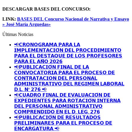
DESCARGAR BASES DEL CONCURSO:
LINK:
BASES DEL Concurso Nacional de Narrativa y Ensayo
» José María Arguedas»
Últimas Noticias
📢𝗖𝗥𝗢𝗡𝗢𝗚𝗥𝗔𝗠𝗔 𝗣𝗔𝗥𝗔 𝗟𝗔
𝗜𝗠𝗣𝗟𝗘𝗠𝗘𝗡𝗧𝗔𝗖𝗜𝗢́𝗡 𝗗𝗘𝗟 𝗣𝗥𝗢𝗖𝗘𝗗𝗜𝗠𝗜𝗘𝗡𝗧𝗢
𝗣𝗔𝗥𝗔 𝗘𝗟 𝗗𝗘𝗦𝗧𝗔𝗤𝗨𝗘 𝗗𝗘 𝗟𝗢𝗦 𝗣𝗥𝗢𝗙𝗘𝗦𝗢𝗥𝗘𝗦
𝗣𝗔𝗥𝗔 𝗘𝗟 𝗔𝗡̃𝗢 𝟮𝟬𝟮𝟲
📢𝗣𝗨𝗕𝗟𝗜𝗖𝗔𝗖𝗜𝗢́𝗡 𝗙𝗜𝗡𝗔𝗟 𝗗𝗘 𝗟𝗔
𝗖𝗢𝗡𝗩𝗢𝗖𝗔𝗧𝗢𝗥𝗜𝗔 𝗣𝗔𝗥𝗔 𝗘𝗟 𝗣𝗥𝗢𝗖𝗘𝗦𝗢 𝗗𝗘
𝗖𝗢𝗡𝗧𝗥𝗔𝗧𝗔𝗖𝗜𝗢𝗡 𝗗𝗘𝗟 𝗣𝗘𝗥𝗦𝗢𝗡𝗔𝗟
𝗔𝗗𝗠𝗜𝗡𝗜𝗦𝗧𝗥𝗔𝗧𝗜𝗩𝗢 𝗗𝗘𝗟 𝗥𝗘𝗚𝗜𝗠𝗘𝗡 𝗟𝗔𝗕𝗢𝗥𝗔𝗟
𝗗.𝗟. 𝗡º 𝟮𝟳𝟲 📢
📢𝗖𝗨𝗔𝗗𝗥𝗢 𝗙𝗜𝗡𝗔𝗟 𝗗𝗘 𝗘𝗩𝗔𝗟𝗨𝗔𝗖𝗜𝗢́𝗡 𝗗𝗘
𝗘𝗫𝗣𝗘𝗗𝗜𝗘𝗡𝗧𝗘𝗦 𝗣𝗔𝗥𝗔 𝗥𝗢𝗧𝗔𝗖𝗜𝗢́𝗡 𝗜𝗡𝗧𝗘𝗥𝗡𝗔
𝗗𝗘𝗟 𝗣𝗘𝗥𝗦𝗢𝗡𝗔𝗟 𝗔𝗗𝗠𝗜𝗡𝗜𝗦𝗧𝗥𝗔𝗧𝗜𝗩𝗢
𝗖𝗢𝗠𝗣𝗥𝗘𝗡𝗗𝗜𝗗𝗢 𝗘𝗡 𝗘𝗟 𝗗. 𝗟𝗘𝗚. 𝟮𝟳𝟲
📢𝗣𝗨𝗕𝗟𝗜𝗖𝗔𝗖𝗜𝗢́𝗡 𝗗𝗘 𝗥𝗘𝗦𝗨𝗟𝗧𝗔𝗗𝗢𝗦
𝗣𝗥𝗘𝗟𝗜𝗠𝗜𝗡𝗔𝗥𝗘𝗦 𝗣𝗔𝗥𝗔 𝗘𝗟 𝗣𝗥𝗢𝗖𝗘𝗦𝗢 𝗗𝗘
𝗘𝗡𝗖𝗔𝗥𝗚𝗔𝗧𝗨𝗥𝗔 📢