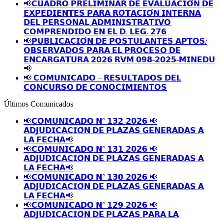
📢𝗖𝗨𝗔𝗗𝗥𝗢 𝗣𝗥𝗘𝗟𝗜𝗠𝗜𝗡𝗔𝗥 𝗗𝗘 𝗘𝗩𝗔𝗟𝗨𝗔𝗖𝗜𝗢́𝗡 𝗗𝗘
𝗘𝗫𝗣𝗘𝗗𝗜𝗘𝗡𝗧𝗘𝗦 𝗣𝗔𝗥𝗔 𝗥𝗢𝗧𝗔𝗖𝗜𝗢́𝗡 𝗜𝗡𝗧𝗘𝗥𝗡𝗔
𝗗𝗘𝗟 𝗣𝗘𝗥𝗦𝗢𝗡𝗔𝗟 𝗔𝗗𝗠𝗜𝗡𝗜𝗦𝗧𝗥𝗔𝗧𝗜𝗩𝗢
𝗖𝗢𝗠𝗣𝗥𝗘𝗡𝗗𝗜𝗗𝗢 𝗘𝗡 𝗘𝗟 𝗗. 𝗟𝗘𝗚. 𝟮𝟳𝟲
📢𝗣𝗨𝗕𝗟𝗜𝗖𝗔𝗖𝗜𝗢́𝗡 𝗗𝗘 𝗣𝗢𝗦𝗧𝗨𝗟𝗔𝗡𝗧𝗘𝗦 𝗔𝗣𝗧𝗢𝗦/
𝗢𝗕𝗦𝗘𝗥𝗩𝗔𝗗𝗢𝗦 𝗣𝗔𝗥𝗔 𝗘𝗟 𝗣𝗥𝗢𝗖𝗘𝗦𝗢 𝗗𝗘
𝗘𝗡𝗖𝗔𝗥𝗚𝗔𝗧𝗨𝗥𝗔 𝟮𝟬𝟮𝟲 𝗥𝗩𝗠 𝟬𝟵𝟴-𝟮𝟬𝟮𝟱-𝗠𝗜𝗡𝗘𝗗𝗨
📢
📢 𝗖𝗢𝗠𝗨𝗡𝗜𝗖𝗔𝗗𝗢 – 𝗥𝗘𝗦𝗨𝗟𝗧𝗔𝗗𝗢𝗦 𝗗𝗘𝗟
𝗖𝗢𝗡𝗖𝗨𝗥𝗦𝗢 𝗗𝗘 𝗖𝗢𝗡𝗢𝗖𝗜𝗠𝗜𝗘𝗡𝗧𝗢𝗦
Últimos Comunicados
📢𝗖𝗢𝗠𝗨𝗡𝗜𝗖𝗔𝗗𝗢 𝗡° 𝟭𝟯𝟮-𝟮𝟬𝟮𝟲 📢
𝗔𝗗𝗝𝗨𝗗𝗜𝗖𝗔𝗖𝗜𝗢́𝗡 𝗗𝗘 𝗣𝗟𝗔𝗭𝗔𝗦 𝗚𝗘𝗡𝗘𝗥𝗔𝗗𝗔𝗦 𝗔
𝗟𝗔 𝗙𝗘𝗖𝗛𝗔📢
📢𝗖𝗢𝗠𝗨𝗡𝗜𝗖𝗔𝗗𝗢 𝗡° 𝟭𝟯𝟭-𝟮𝟬𝟮𝟲 📢
𝗔𝗗𝗝𝗨𝗗𝗜𝗖𝗔𝗖𝗜𝗢́𝗡 𝗗𝗘 𝗣𝗟𝗔𝗭𝗔𝗦 𝗚𝗘𝗡𝗘𝗥𝗔𝗗𝗔𝗦 𝗔
𝗟𝗔 𝗙𝗘𝗖𝗛𝗔📢
📢𝗖𝗢𝗠𝗨𝗡𝗜𝗖𝗔𝗗𝗢 𝗡° 𝟭𝟯𝟬-𝟮𝟬𝟮𝟲 📢
𝗔𝗗𝗝𝗨𝗗𝗜𝗖𝗔𝗖𝗜𝗢́𝗡 𝗗𝗘 𝗣𝗟𝗔𝗭𝗔𝗦 𝗚𝗘𝗡𝗘𝗥𝗔𝗗𝗔𝗦 𝗔
𝗟𝗔 𝗙𝗘𝗖𝗛𝗔📢
📢𝗖𝗢𝗠𝗨𝗡𝗜𝗖𝗔𝗗𝗢 𝗡° 𝟭𝟮𝟵-𝟮𝟬𝟮𝟲 📢
𝗔𝗗𝗝𝗨𝗗𝗜𝗖𝗔𝗖𝗜𝗢́𝗡 𝗗𝗘 𝗣𝗟𝗔𝗭𝗔𝗦 𝗣𝗔𝗥𝗔 𝗟𝗔