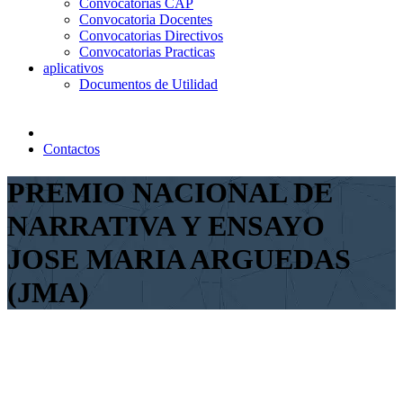
Convocatorias CAP
Convocatoria Docentes
Convocatorias Directivos
Convocatorias Practicas
aplicativos
Documentos de Utilidad
Contactos
PREMIO NACIONAL DE
NARRATIVA Y ENSAYO
JOSE MARIA ARGUEDAS
(JMA)