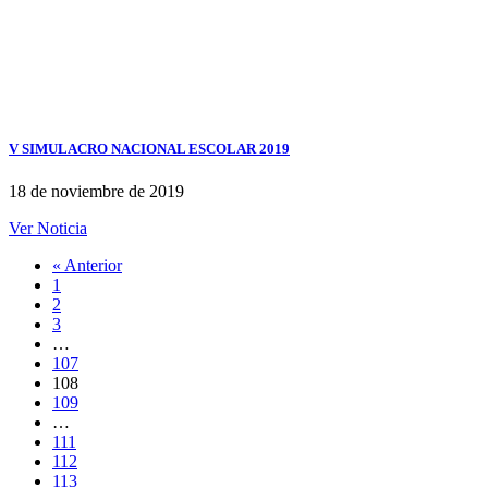
V SIMULACRO NACIONAL ESCOLAR 2019
18 de noviembre de 2019
Ver Noticia
« Anterior
1
2
3
…
107
108
109
…
111
112
113