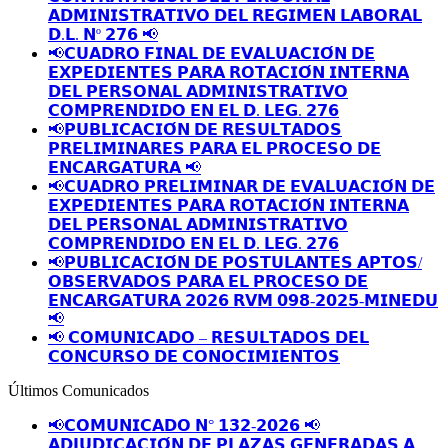
𝗔𝗗𝗠𝗜𝗡𝗜𝗦𝗧𝗥𝗔𝗧𝗜𝗩𝗢 𝗗𝗘𝗟 𝗥𝗘𝗚𝗜𝗠𝗘𝗡 𝗟𝗔𝗕𝗢𝗥𝗔𝗟
𝗗.𝗟. 𝗡º 𝟮𝟳𝟲 📢
📢𝗖𝗨𝗔𝗗𝗥𝗢 𝗙𝗜𝗡𝗔𝗟 𝗗𝗘 𝗘𝗩𝗔𝗟𝗨𝗔𝗖𝗜𝗢́𝗡 𝗗𝗘
𝗘𝗫𝗣𝗘𝗗𝗜𝗘𝗡𝗧𝗘𝗦 𝗣𝗔𝗥𝗔 𝗥𝗢𝗧𝗔𝗖𝗜𝗢́𝗡 𝗜𝗡𝗧𝗘𝗥𝗡𝗔
𝗗𝗘𝗟 𝗣𝗘𝗥𝗦𝗢𝗡𝗔𝗟 𝗔𝗗𝗠𝗜𝗡𝗜𝗦𝗧𝗥𝗔𝗧𝗜𝗩𝗢
𝗖𝗢𝗠𝗣𝗥𝗘𝗡𝗗𝗜𝗗𝗢 𝗘𝗡 𝗘𝗟 𝗗. 𝗟𝗘𝗚. 𝟮𝟳𝟲
📢𝗣𝗨𝗕𝗟𝗜𝗖𝗔𝗖𝗜𝗢́𝗡 𝗗𝗘 𝗥𝗘𝗦𝗨𝗟𝗧𝗔𝗗𝗢𝗦
𝗣𝗥𝗘𝗟𝗜𝗠𝗜𝗡𝗔𝗥𝗘𝗦 𝗣𝗔𝗥𝗔 𝗘𝗟 𝗣𝗥𝗢𝗖𝗘𝗦𝗢 𝗗𝗘
𝗘𝗡𝗖𝗔𝗥𝗚𝗔𝗧𝗨𝗥𝗔 📢
📢𝗖𝗨𝗔𝗗𝗥𝗢 𝗣𝗥𝗘𝗟𝗜𝗠𝗜𝗡𝗔𝗥 𝗗𝗘 𝗘𝗩𝗔𝗟𝗨𝗔𝗖𝗜𝗢́𝗡 𝗗𝗘
𝗘𝗫𝗣𝗘𝗗𝗜𝗘𝗡𝗧𝗘𝗦 𝗣𝗔𝗥𝗔 𝗥𝗢𝗧𝗔𝗖𝗜𝗢́𝗡 𝗜𝗡𝗧𝗘𝗥𝗡𝗔
𝗗𝗘𝗟 𝗣𝗘𝗥𝗦𝗢𝗡𝗔𝗟 𝗔𝗗𝗠𝗜𝗡𝗜𝗦𝗧𝗥𝗔𝗧𝗜𝗩𝗢
𝗖𝗢𝗠𝗣𝗥𝗘𝗡𝗗𝗜𝗗𝗢 𝗘𝗡 𝗘𝗟 𝗗. 𝗟𝗘𝗚. 𝟮𝟳𝟲
📢𝗣𝗨𝗕𝗟𝗜𝗖𝗔𝗖𝗜𝗢́𝗡 𝗗𝗘 𝗣𝗢𝗦𝗧𝗨𝗟𝗔𝗡𝗧𝗘𝗦 𝗔𝗣𝗧𝗢𝗦/
𝗢𝗕𝗦𝗘𝗥𝗩𝗔𝗗𝗢𝗦 𝗣𝗔𝗥𝗔 𝗘𝗟 𝗣𝗥𝗢𝗖𝗘𝗦𝗢 𝗗𝗘
𝗘𝗡𝗖𝗔𝗥𝗚𝗔𝗧𝗨𝗥𝗔 𝟮𝟬𝟮𝟲 𝗥𝗩𝗠 𝟬𝟵𝟴-𝟮𝟬𝟮𝟱-𝗠𝗜𝗡𝗘𝗗𝗨
📢
📢 𝗖𝗢𝗠𝗨𝗡𝗜𝗖𝗔𝗗𝗢 – 𝗥𝗘𝗦𝗨𝗟𝗧𝗔𝗗𝗢𝗦 𝗗𝗘𝗟
𝗖𝗢𝗡𝗖𝗨𝗥𝗦𝗢 𝗗𝗘 𝗖𝗢𝗡𝗢𝗖𝗜𝗠𝗜𝗘𝗡𝗧𝗢𝗦
Últimos Comunicados
📢𝗖𝗢𝗠𝗨𝗡𝗜𝗖𝗔𝗗𝗢 𝗡° 𝟭𝟯𝟮-𝟮𝟬𝟮𝟲 📢
𝗔𝗗𝗝𝗨𝗗𝗜𝗖𝗔𝗖𝗜𝗢́𝗡 𝗗𝗘 𝗣𝗟𝗔𝗭𝗔𝗦 𝗚𝗘𝗡𝗘𝗥𝗔𝗗𝗔𝗦 𝗔