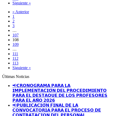
Siguiente »
« Anterior
1
2
3
…
107
108
109
…
111
112
113
Siguiente »
Últimas Noticias
📢𝗖𝗥𝗢𝗡𝗢𝗚𝗥𝗔𝗠𝗔 𝗣𝗔𝗥𝗔 𝗟𝗔
𝗜𝗠𝗣𝗟𝗘𝗠𝗘𝗡𝗧𝗔𝗖𝗜𝗢́𝗡 𝗗𝗘𝗟 𝗣𝗥𝗢𝗖𝗘𝗗𝗜𝗠𝗜𝗘𝗡𝗧𝗢
𝗣𝗔𝗥𝗔 𝗘𝗟 𝗗𝗘𝗦𝗧𝗔𝗤𝗨𝗘 𝗗𝗘 𝗟𝗢𝗦 𝗣𝗥𝗢𝗙𝗘𝗦𝗢𝗥𝗘𝗦
𝗣𝗔𝗥𝗔 𝗘𝗟 𝗔𝗡̃𝗢 𝟮𝟬𝟮𝟲
📢𝗣𝗨𝗕𝗟𝗜𝗖𝗔𝗖𝗜𝗢́𝗡 𝗙𝗜𝗡𝗔𝗟 𝗗𝗘 𝗟𝗔
𝗖𝗢𝗡𝗩𝗢𝗖𝗔𝗧𝗢𝗥𝗜𝗔 𝗣𝗔𝗥𝗔 𝗘𝗟 𝗣𝗥𝗢𝗖𝗘𝗦𝗢 𝗗𝗘
𝗖𝗢𝗡𝗧𝗥𝗔𝗧𝗔𝗖𝗜𝗢𝗡 𝗗𝗘𝗟 𝗣𝗘𝗥𝗦𝗢𝗡𝗔𝗟