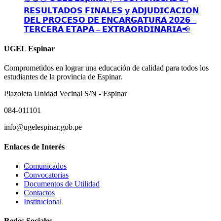
𝗥𝗘𝗦𝗨𝗟𝗧𝗔𝗗𝗢𝗦 𝗙𝗜𝗡𝗔𝗟𝗘𝗦 𝘆 𝗔𝗗𝗝𝗨𝗗𝗜𝗖𝗔𝗖𝗜𝗢𝗡
𝗗𝗘𝗟 𝗣𝗥𝗢𝗖𝗘𝗦𝗢 𝗗𝗘 𝗘𝗡𝗖𝗔𝗥𝗚𝗔𝗧𝗨𝗥𝗔 𝟮𝟬𝟮𝟲 –
𝗧𝗘𝗥𝗖𝗘𝗥𝗔 𝗘𝗧𝗔𝗣𝗔 – 𝗘𝗫𝗧𝗥𝗔𝗢𝗥𝗗𝗜𝗡𝗔𝗥𝗜𝗔📢
UGEL Espinar
Comprometidos en lograr una educación de calidad para todos los
estudiantes de la provincia de Espinar.
Plazoleta Unidad Vecinal S/N - Espinar
084-011101
info@ugelespinar.gob.pe
Enlaces de Interés
Comunicados
Convocatorias
Documentos de Utilidad
Contactos
Institucional
Redes Sociales