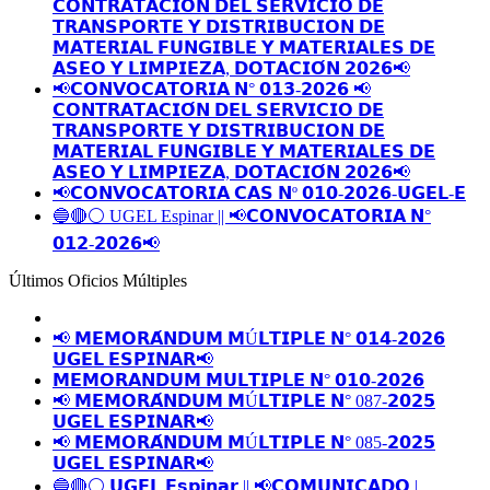
𝗖𝗢𝗡𝗧𝗥𝗔𝗧𝗔𝗖𝗜𝗢́𝗡 𝗗𝗘𝗟 𝗦𝗘𝗥𝗩𝗜𝗖𝗜𝗢 𝗗𝗘
𝗧𝗥𝗔𝗡𝗦𝗣𝗢𝗥𝗧𝗘 𝗬 𝗗𝗜𝗦𝗧𝗥𝗜𝗕𝗨𝗖𝗜𝗢𝗡 𝗗𝗘
𝗠𝗔𝗧𝗘𝗥𝗜𝗔𝗟 𝗙𝗨𝗡𝗚𝗜𝗕𝗟𝗘 𝗬 𝗠𝗔𝗧𝗘𝗥𝗜𝗔𝗟𝗘𝗦 𝗗𝗘
𝗔𝗦𝗘𝗢 𝗬 𝗟𝗜𝗠𝗣𝗜𝗘𝗭𝗔, 𝗗𝗢𝗧𝗔𝗖𝗜𝗢́𝗡 𝟮𝟬𝟮𝟲📢
📢𝗖𝗢𝗡𝗩𝗢𝗖𝗔𝗧𝗢𝗥𝗜𝗔 𝗡° 𝟬𝟭𝟯-𝟮𝟬𝟮𝟲 📢
𝗖𝗢𝗡𝗧𝗥𝗔𝗧𝗔𝗖𝗜𝗢́𝗡 𝗗𝗘𝗟 𝗦𝗘𝗥𝗩𝗜𝗖𝗜𝗢 𝗗𝗘
𝗧𝗥𝗔𝗡𝗦𝗣𝗢𝗥𝗧𝗘 𝗬 𝗗𝗜𝗦𝗧𝗥𝗜𝗕𝗨𝗖𝗜𝗢𝗡 𝗗𝗘
𝗠𝗔𝗧𝗘𝗥𝗜𝗔𝗟 𝗙𝗨𝗡𝗚𝗜𝗕𝗟𝗘 𝗬 𝗠𝗔𝗧𝗘𝗥𝗜𝗔𝗟𝗘𝗦 𝗗𝗘
𝗔𝗦𝗘𝗢 𝗬 𝗟𝗜𝗠𝗣𝗜𝗘𝗭𝗔, 𝗗𝗢𝗧𝗔𝗖𝗜𝗢́𝗡 𝟮𝟬𝟮𝟲📢
📢𝗖𝗢𝗡𝗩𝗢𝗖𝗔𝗧𝗢𝗥𝗜𝗔 𝗖𝗔𝗦 𝗡º 𝟬𝟭𝟬-𝟮𝟬𝟮𝟲-𝗨𝗚𝗘𝗟-𝗘
🔵🔴⚪️ UGEL Espinar || 📢𝗖𝗢𝗡𝗩𝗢𝗖𝗔𝗧𝗢𝗥𝗜𝗔 𝗡°
𝟬𝟭𝟮-𝟮𝟬𝟮𝟲📢
Últimos Oficios Múltiples
📢 𝗠𝗘𝗠𝗢𝗥𝗔́𝗡𝗗𝗨𝗠 𝗠Ú𝗟𝗧𝗜𝗣𝗟𝗘 𝗡° 𝟬𝟭𝟰-𝟮𝟬𝟮𝟲
𝗨𝗚𝗘𝗟 𝗘𝗦𝗣𝗜𝗡𝗔𝗥📢
𝗠𝗘𝗠𝗢𝗥𝗔𝗡𝗗𝗨𝗠 𝗠𝗨𝗟𝗧𝗜𝗣𝗟𝗘 𝗡° 𝟬𝟭𝟬-𝟮𝟬𝟮𝟲
📢 𝗠𝗘𝗠𝗢𝗥𝗔́𝗡𝗗𝗨𝗠 𝗠Ú𝗟𝗧𝗜𝗣𝗟𝗘 𝗡° 087-𝟮𝟬𝟮𝟱
𝗨𝗚𝗘𝗟 𝗘𝗦𝗣𝗜𝗡𝗔𝗥📢
📢 𝗠𝗘𝗠𝗢𝗥𝗔́𝗡𝗗𝗨𝗠 𝗠Ú𝗟𝗧𝗜𝗣𝗟𝗘 𝗡° 085-𝟮𝟬𝟮𝟱
𝗨𝗚𝗘𝗟 𝗘𝗦𝗣𝗜𝗡𝗔𝗥📢
🔵🔴⚪️ 𝗨𝗚𝗘𝗟 𝗘𝘀𝗽𝗶𝗻𝗮𝗿 || 📢𝗖𝗢𝗠𝗨𝗡𝗜𝗖𝗔𝗗𝗢 |