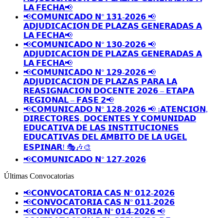
𝗟𝗔 𝗙𝗘𝗖𝗛𝗔📢
📢𝗖𝗢𝗠𝗨𝗡𝗜𝗖𝗔𝗗𝗢 𝗡° 𝟭𝟯𝟭-𝟮𝟬𝟮𝟲 📢
𝗔𝗗𝗝𝗨𝗗𝗜𝗖𝗔𝗖𝗜𝗢́𝗡 𝗗𝗘 𝗣𝗟𝗔𝗭𝗔𝗦 𝗚𝗘𝗡𝗘𝗥𝗔𝗗𝗔𝗦 𝗔
𝗟𝗔 𝗙𝗘𝗖𝗛𝗔📢
📢𝗖𝗢𝗠𝗨𝗡𝗜𝗖𝗔𝗗𝗢 𝗡° 𝟭𝟯𝟬-𝟮𝟬𝟮𝟲 📢
𝗔𝗗𝗝𝗨𝗗𝗜𝗖𝗔𝗖𝗜𝗢́𝗡 𝗗𝗘 𝗣𝗟𝗔𝗭𝗔𝗦 𝗚𝗘𝗡𝗘𝗥𝗔𝗗𝗔𝗦 𝗔
𝗟𝗔 𝗙𝗘𝗖𝗛𝗔📢
📢𝗖𝗢𝗠𝗨𝗡𝗜𝗖𝗔𝗗𝗢 𝗡° 𝟭𝟮𝟵-𝟮𝟬𝟮𝟲 📢
𝗔𝗗𝗝𝗨𝗗𝗜𝗖𝗔𝗖𝗜𝗢́𝗡 𝗗𝗘 𝗣𝗟𝗔𝗭𝗔𝗦 𝗣𝗔𝗥𝗔 𝗟𝗔
𝗥𝗘𝗔𝗦𝗜𝗚𝗡𝗔𝗖𝗜𝗢́𝗡 𝗗𝗢𝗖𝗘𝗡𝗧𝗘 𝟮𝟬𝟮𝟲 – 𝗘𝗧𝗔𝗣𝗔
𝗥𝗘𝗚𝗜𝗢𝗡𝗔𝗟 – 𝗙𝗔𝗦𝗘 𝟮📢
📢𝗖𝗢𝗠𝗨𝗡𝗜𝗖𝗔𝗗𝗢 𝗡° 𝟭𝟮𝟴-𝟮𝟬𝟮𝟲 📢 ¡𝗔𝗧𝗘𝗡𝗖𝗜𝗢́𝗡,
𝗗𝗜𝗥𝗘𝗖𝗧𝗢𝗥𝗘𝗦, 𝗗𝗢𝗖𝗘𝗡𝗧𝗘𝗦 𝗬 𝗖𝗢𝗠𝗨𝗡𝗜𝗗𝗔𝗗
𝗘𝗗𝗨𝗖𝗔𝗧𝗜𝗩𝗔 𝗗𝗘 𝗟𝗔𝗦 𝗜𝗡𝗦𝗧𝗜𝗧𝗨𝗖𝗜𝗢𝗡𝗘𝗦
𝗘𝗗𝗨𝗖𝗔𝗧𝗜𝗩𝗔𝗦 𝗗𝗘𝗟 𝗔́𝗠𝗕𝗜𝗧𝗢 𝗗𝗘 𝗟𝗔 𝗨𝗚𝗘𝗟
𝗘𝗦𝗣𝗜𝗡𝗔𝗥! 🎭🎶🎨
📢𝗖𝗢𝗠𝗨𝗡𝗜𝗖𝗔𝗗𝗢 𝗡° 𝟭𝟮𝟳-𝟮𝟬𝟮𝟲
Últimas Convocatorias
📢𝗖𝗢𝗡𝗩𝗢𝗖𝗔𝗧𝗢𝗥𝗜𝗔 𝗖𝗔𝗦 𝗡° 𝟬𝟭𝟮-𝟮𝟬𝟮𝟲
📢𝗖𝗢𝗡𝗩𝗢𝗖𝗔𝗧𝗢𝗥𝗜𝗔 𝗖𝗔𝗦 𝗡° 𝟬𝟭𝟭-𝟮𝟬𝟮𝟲
📢𝗖𝗢𝗡𝗩𝗢𝗖𝗔𝗧𝗢𝗥𝗜𝗔 𝗡° 𝟬𝟭𝟰-𝟮𝟬𝟮𝟲 📢